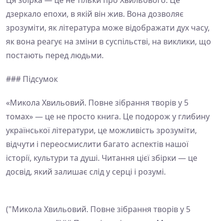
Ця збірка — це не тільки про Хвильового. Це
дзеркало епохи, в якій він жив. Вона дозволяє
зрозуміти, як література може відображати дух часу,
як вона реагує на зміни в суспільстві, на виклики, що
постають перед людьми.
### Підсумок
«Микола Хвильовий. Повне зібрання творів у 5
томах» — це не просто книга. Це подорож у глибину
української літератури, це можливість зрозуміти,
відчути і переосмислити багато аспектів нашої
історії, культури та душі. Читання цієї збірки — це
досвід, який залишає слід у серці і розумі.
("Микола Хвильовий. Повне зібрання творів у 5