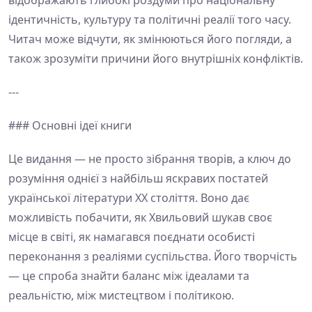
відображають глибокі роздуми про національну
ідентичність, культуру та політичні реалії того часу.
Читач може відчути, як змінюються його погляди, а
також зрозуміти причини його внутрішніх конфліктів.
---
### Основні ідеї книги
Це видання — не просто зібрання творів, а ключ до
розуміння однієї з найбільш яскравих постатей
української літератури ХХ століття. Воно дає
можливість побачити, як Хвильовий шукав своє
місце в світі, як намагався поєднати особисті
переконання з реаліями суспільства. Його творчість
— це спроба знайти баланс між ідеалами та
реальністю, між мистецтвом і політикою.