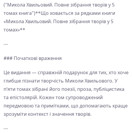
("Микола Хвильовий. Повне зібрання творів у 5
томах книга")**Що ховається за рядками книги
«Микола Хвильовий. Повне зібрання творів у 5
томах»**
---
### Початкові враження
Це видання — справжній подарунок для тих, хто хоче
глибше пізнати творчість Миколи Хвильового. У
п’яти томах зібрані його поезії, проза, публіцистика
та епістолярій. Кожен том супроводжений
передмовою та примітками, що допомагають краще
зрозуміти контекст і значення творів.
---