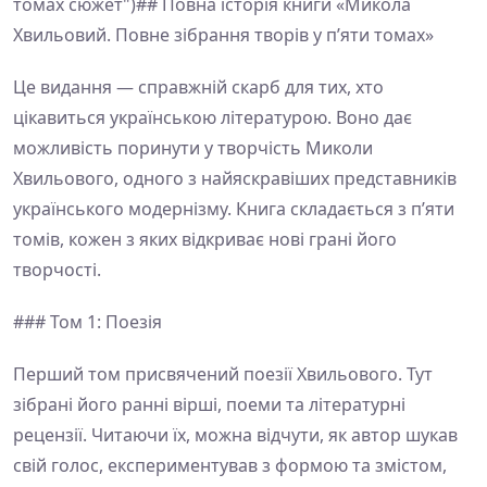
томах сюжет")## Повна історія книги «Микола
Хвильовий. Повне зібрання творів у п’яти томах»
Це видання — справжній скарб для тих, хто
цікавиться українською літературою. Воно дає
можливість поринути у творчість Миколи
Хвильового, одного з найяскравіших представників
українського модернізму. Книга складається з п’яти
томів, кожен з яких відкриває нові грані його
творчості.
### Том 1: Поезія
Перший том присвячений поезії Хвильового. Тут
зібрані його ранні вірші, поеми та літературні
рецензії. Читаючи їх, можна відчути, як автор шукав
свій голос, експериментував з формою та змістом,