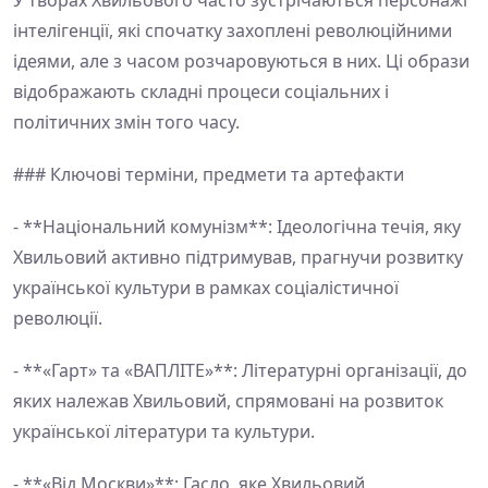
У творах Хвильового часто зустрічаються персонажі
інтелігенції, які спочатку захоплені революційними
ідеями, але з часом розчаровуються в них. Ці образи
відображають складні процеси соціальних і
політичних змін того часу.
### Ключові терміни, предмети та артефакти
- **Національний комунізм**: Ідеологічна течія, яку
Хвильовий активно підтримував, прагнучи розвитку
української культури в рамках соціалістичної
революції.
- **«Гарт» та «ВАПЛІТЕ»**: Літературні організації, до
яких належав Хвильовий, спрямовані на розвиток
української літератури та культури.
- **«Від Москви»**: Гасло, яке Хвильовий