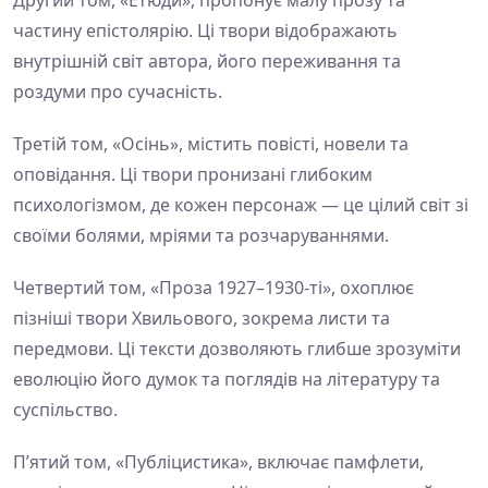
Другий том, «Етюди», пропонує малу прозу та
частину епістолярію. Ці твори відображають
внутрішній світ автора, його переживання та
роздуми про сучасність.
Третій том, «Осінь», містить повісті, новели та
оповідання. Ці твори пронизані глибоким
психологізмом, де кожен персонаж — це цілий світ зі
своїми болями, мріями та розчаруваннями.
Четвертий том, «Проза 1927–1930-ті», охоплює
пізніші твори Хвильового, зокрема листи та
передмови. Ці тексти дозволяють глибше зрозуміти
еволюцію його думок та поглядів на літературу та
суспільство.
П’ятий том, «Публіцистика», включає памфлети,