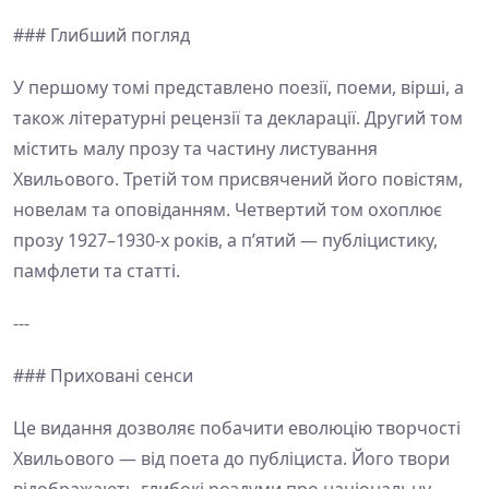
### Глибший погляд
У першому томі представлено поезії, поеми, вірші, а
також літературні рецензії та декларації. Другий том
містить малу прозу та частину листування
Хвильового. Третій том присвячений його повістям,
новелам та оповіданням. Четвертий том охоплює
прозу 1927–1930-х років, а п’ятий — публіцистику,
памфлети та статті.
---
### Приховані сенси
Це видання дозволяє побачити еволюцію творчості
Хвильового — від поета до публіциста. Його твори