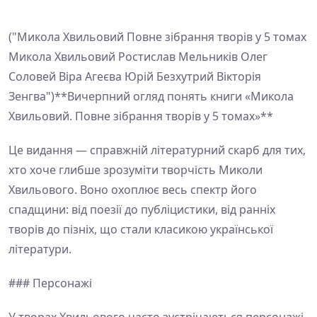
("Микола Хвильовий Повне зібрання творів у 5 томах
Микола Хвильовий Ростислав Мельників Олег
Соловей Віра Агеєва Юрій Безхутрий Вікторія
Зенгва")**Вичерпний огляд понять книги «Микола
Хвильовий. Повне зібрання творів у 5 томах»**
Це видання — справжній літературний скарб для тих,
хто хоче глибше зрозуміти творчість Миколи
Хвильового. Воно охоплює весь спектр його
спадщини: від поезії до публіцистики, від ранніх
творів до пізніх, що стали класикою української
літератури.
### Персонажі