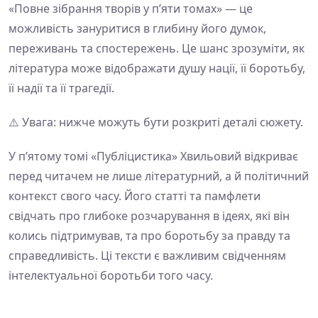
«Повне зібрання творів у п’яти томах» — це
можливість зануритися в глибину його думок,
переживань та спостережень. Це шанс зрозуміти, як
література може відображати душу нації, її боротьбу,
її надії та її трагедії.
⚠️ Увага: нижче можуть бути розкриті деталі сюжету.
У п’ятому томі «Публіцистика» Хвильовий відкриває
перед читачем не лише літературний, а й політичний
контекст свого часу. Його статті та памфлети
свідчать про глибоке розчарування в ідеях, які він
колись підтримував, та про боротьбу за правду та
справедливість. Ці тексти є важливим свідченням
інтелектуальної боротьби того часу.