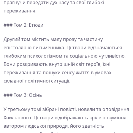
прагнучи передати дух часу та свої глибокі
переживання.
### Том 2: Етюди
Другий том містить малу прозу та частину
епістолярію письменника. Ці твори відзначаються
глибоким психологізмом та соціальною чутливістю.
Вони розкривають внутрішній світ героїв, їхні
переживання та пошуки сенсу життя в умовах
складної політичної ситуації.
### Том 3: Осінь
У третьому томі зібрані повісті, новели та оповідання
Хвильового. Ці твори відображають зріле розуміння
автором людської природи, його здатність