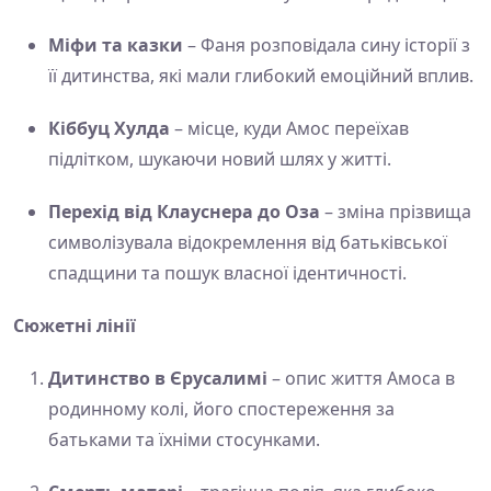
Міфи та казки
– Фаня розповідала сину історії з
її дитинства, які мали глибокий емоційний вплив.
Кіббуц Хулда
– місце, куди Амос переїхав
підлітком, шукаючи новий шлях у житті.
Перехід від Клауснера до Оза
– зміна прізвища
символізувала відокремлення від батьківської
спадщини та пошук власної ідентичності.
Сюжетні лінії
Дитинство в Єрусалимі
– опис життя Амоса в
родинному колі, його спостереження за
батьками та їхніми стосунками.