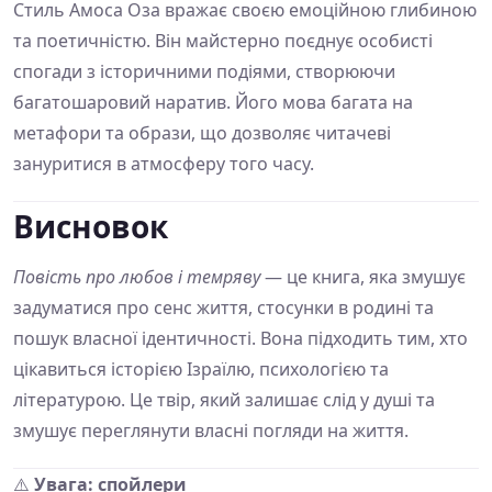
Стиль Амоса Оза вражає своєю емоційною глибиною
та поетичністю. Він майстерно поєднує особисті
спогади з історичними подіями, створюючи
багатошаровий наратив. Його мова багата на
метафори та образи, що дозволяє читачеві
зануритися в атмосферу того часу.
Висновок
Повість про любов і темряву
— це книга, яка змушує
задуматися про сенс життя, стосунки в родині та
пошук власної ідентичності. Вона підходить тим, хто
цікавиться історією Ізраїлю, психологією та
літературою. Це твір, який залишає слід у душі та
змушує переглянути власні погляди на життя.
⚠️
Увага: спойлери