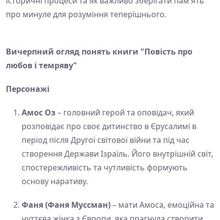
історичні процеси та як важливо зберігати пам'ять
про минуле для розуміння теперішнього.
Вичерпний огляд понять книги "Повість про
любов і темряву"
Персонажі
Амос Оз
– головний герой та оповідач, який
розповідає про своє дитинство в Єрусалимі в
період після Другої світової війни та під час
створення Держави Ізраїль. Його внутрішній світ,
спостережливість та чутливість формують
основу наративу.
Фаня (Фаня Муссман)
– мати Амоса, емоційна та
чуттєва жінка з Європи, яка прагнула створити