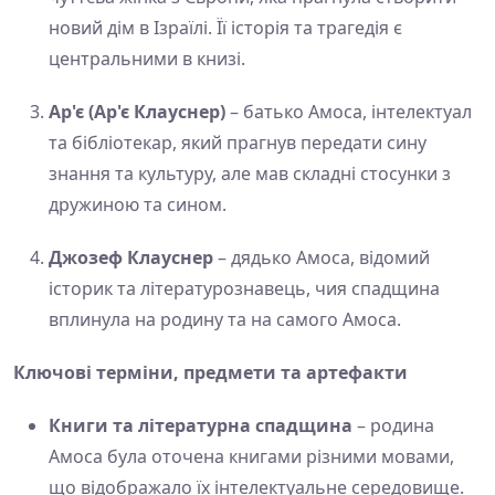
новий дім в Ізраїлі. Її історія та трагедія є
центральними в книзі.
Ар'є (Ар'є Клауснер)
– батько Амоса, інтелектуал
та бібліотекар, який прагнув передати сину
знання та культуру, але мав складні стосунки з
дружиною та сином.
Джозеф Клауснер
– дядько Амоса, відомий
історик та літературознавець, чия спадщина
вплинула на родину та на самого Амоса.
Ключові терміни, предмети та артефакти
Книги та літературна спадщина
– родина
Амоса була оточена книгами різними мовами,
що відображало їх інтелектуальне середовище.