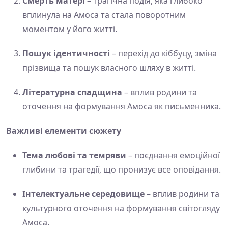
Смерть матері
– трагічна подія, яка глибоко
вплинула на Амоса та стала поворотним
моментом у його житті.
Пошук ідентичності
– перехід до кіббуцу, зміна
прізвища та пошук власного шляху в житті.
Літературна спадщина
– вплив родини та
оточення на формування Амоса як письменника.
Важливі елементи сюжету
Тема любові та темряви
– поєднання емоційної
глибини та трагедії, що пронизує все оповідання.
Інтелектуальне середовище
– вплив родини та
культурного оточення на формування світогляду
Амоса.