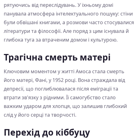
рятуючись від переслідувань. У їхньому домі
панувала атмосфера інтелектуального пошуку: стіни
були обвішані книгами, а розмови часто стосувалися
літератури та філософії. Але поряд з цим існувала й
глибока туга за втраченим домом і культурою.
Трагічна смерть матері
Ключовим моментом у житті Амоса стала смерть
його матері, Фані, у 1952 році. Вона страждала від
депресії, що поглиблювалася після еміграції та
втрати зв'язку з рідними. Її самогубство стало
важким ударом для хлопця, що залишив глибокий
слід у його серці та творчості.
Перехід до кіббуцу