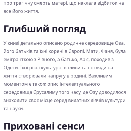
про трагічну смерть матері, що наклала відбиток на
все його життя.
Глибший погляд
У книзі детально описано родинне середовище Оза,
його батьків та їхні корені в Європі. Мати, Фаня, була
емігранткою з Рівного, а батько, Ар'є, походив з
Одеси. Їхні різні культурні впливи та погляди на
життя створювали напругу в родині. Важливим
моментом є також опис інтелектуального
середовища Єрусалиму того часу, де Озу доводилося
знаходити своє місце серед видатних діячів культури
та науки.
Приховані сенси