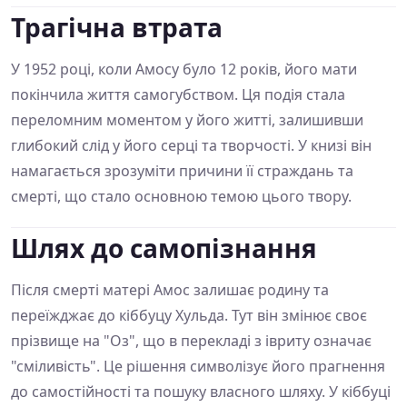
Трагічна втрата
У 1952 році, коли Амосу було 12 років, його мати
покінчила життя самогубством. Ця подія стала
переломним моментом у його житті, залишивши
глибокий слід у його серці та творчості. У книзі він
намагається зрозуміти причини її страждань та
смерті, що стало основною темою цього твору.
Шлях до самопізнання
Після смерті матері Амос залишає родину та
переїжджає до кіббуцу Хульда. Тут він змінює своє
прізвище на "Оз", що в перекладі з івриту означає
"сміливість". Це рішення символізує його прагнення
до самостійності та пошуку власного шляху. У кіббуці