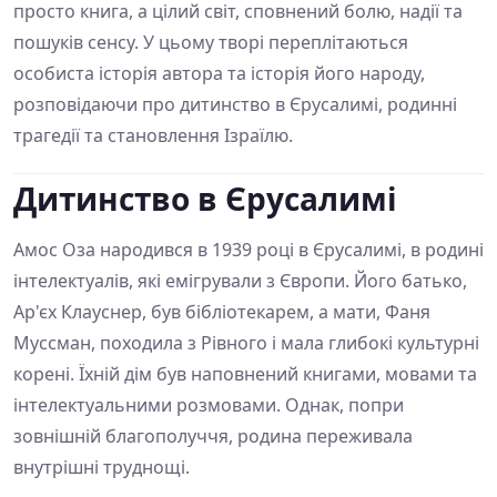
просто книга, а цілий світ, сповнений болю, надії та
пошуків сенсу. У цьому творі переплітаються
особиста історія автора та історія його народу,
розповідаючи про дитинство в Єрусалимі, родинні
трагедії та становлення Ізраїлю.
Дитинство в Єрусалимі
Амос Оза народився в 1939 році в Єрусалимі, в родині
інтелектуалів, які емігрували з Європи. Його батько,
Ар'єх Клауснер, був бібліотекарем, а мати, Фаня
Муссман, походила з Рівного і мала глибокі культурні
корені. Їхній дім був наповнений книгами, мовами та
інтелектуальними розмовами. Однак, попри
зовнішній благополуччя, родина переживала
внутрішні труднощі.