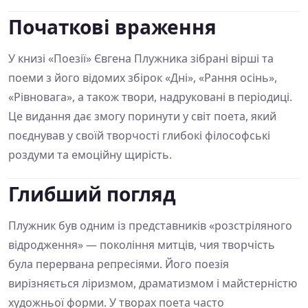
Початкові враження
У книзі «Поезії» Євгена Плужника зібрані вірші та
поеми з його відомих збірок «Дні», «Рання осінь»,
«Рівновага», а також твори, надруковані в періодиці.
Це видання дає змогу поринути у світ поета, який
поєднував у своїй творчості глибокі філософські
роздуми та емоційну щирість.
Глибший погляд
Плужник був одним із представників «розстріляного
відродження» — покоління митців, чия творчість
була перервана репресіями. Його поезія
вирізняється ліризмом, драматизмом і майстерністю
художньої форми. У творах поета часто