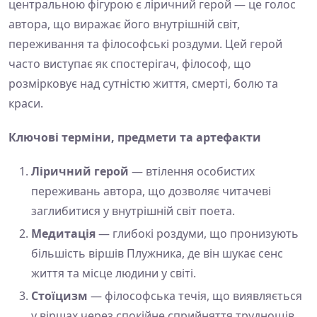
центральною фігурою є ліричний герой — це голос
автора, що виражає його внутрішній світ,
переживання та філософські роздуми. Цей герой
часто виступає як спостерігач, філософ, що
розмірковує над сутністю життя, смерті, болю та
краси.
Ключові терміни, предмети та артефакти
Ліричний герой
— втілення особистих
переживань автора, що дозволяє читачеві
заглибитися у внутрішній світ поета.
Медитація
— глибокі роздуми, що пронизують
більшість віршів Плужника, де він шукає сенс
життя та місце людини у світі.
Стоїцизм
— філософська течія, що виявляється
у віршах через спокійне сприйняття труднощів