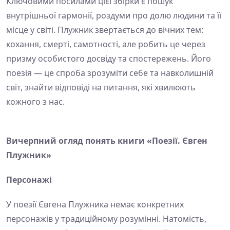
Ключовими посилами цієї збірки є пошук
внутрішньої гармонії, роздуми про долю людини та її
місце у світі. Плужник звертається до вічних тем:
кохання, смерті, самотності, але робить це через
призму особистого досвіду та спостережень. Його
поезія — це спроба зрозуміти себе та навколишній
світ, знайти відповіді на питання, які хвилюють
кожного з нас.
Вичерпний огляд понять книги «Поезії. Євген
Плужник»
Персонажі
У поезії Євгена Плужника немає конкретних
персонажів у традиційному розумінні. Натомість,