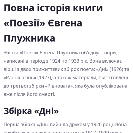
Повна історія книги
«Поезії» Євгена
Плужника
Збірка «Поезії» Євгена Плужника об'єднує твори,
написані в період з 1924 по 1933 рік. Вона включає
вірші з двох прижиттєвих збірок поета: «Дні» (1926) та
«Рання осінь» (1927), а також матеріали, підготовлені
до третьої збірки «Рівновага», яка була опублікована
вже після його смерті.
Збірка «Дні»
Перша збірка «Дні» вийшла друком у 1926 році. Вона
відображає реакцію поета на події 1917–1920 років,