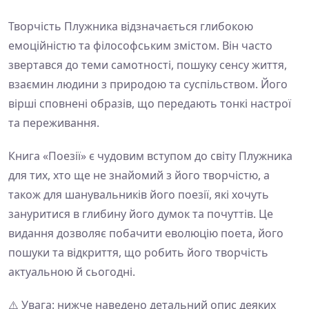
Творчість Плужника відзначається глибокою
емоційністю та філософським змістом. Він часто
звертався до теми самотності, пошуку сенсу життя,
взаємин людини з природою та суспільством. Його
вірші сповнені образів, що передають тонкі настрої
та переживання.
Книга «Поезії» є чудовим вступом до світу Плужника
для тих, хто ще не знайомий з його творчістю, а
також для шанувальників його поезії, які хочуть
зануритися в глибину його думок та почуттів. Це
видання дозволяє побачити еволюцію поета, його
пошуки та відкриття, що робить його творчість
актуальною й сьогодні.
⚠️ Увага: нижче наведено детальний опис деяких