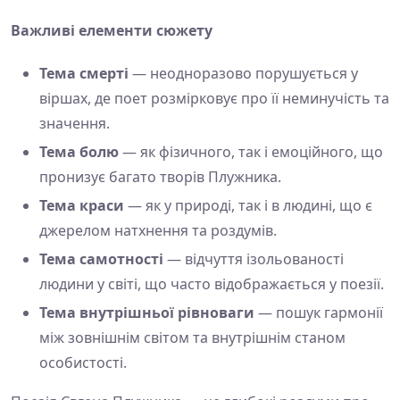
Важливі елементи сюжету
Тема смерті
— неодноразово порушується у
віршах, де поет розмірковує про її неминучість та
значення.
Тема болю
— як фізичного, так і емоційного, що
пронизує багато творів Плужника.
Тема краси
— як у природі, так і в людині, що є
джерелом натхнення та роздумів.
Тема самотності
— відчуття ізольованості
людини у світі, що часто відображається у поезії.
Тема внутрішньої рівноваги
— пошук гармонії
між зовнішнім світом та внутрішнім станом
особистості.