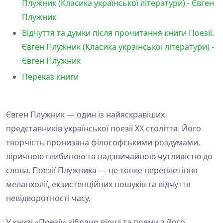
Плужник (Класика української літератури) - Євген
Плужник
Відчуття та думки після прочитання книги Поезії.
Євген Плужник (Класика української літератури) -
Євген Плужник
Переказ книги
Євген Плужник — один із найяскравіших
представників української поезії XX століття. Його
творчість пронизана філософськими роздумами,
ліричною глибиною та надзвичайною чутливістю до
слова. Поезії Плужника — це тонке переплетіння
меланхолії, екзистенційних пошуків та відчуття
невідворотності часу.
У книзі «Поезії» зібрано вірші та поеми з його