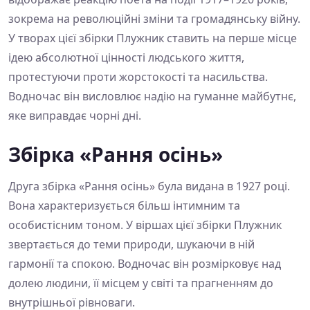
зокрема на революційні зміни та громадянську війну.
У творах цієї збірки Плужник ставить на перше місце
ідею абсолютної цінності людського життя,
протестуючи проти жорстокості та насильства.
Водночас він висловлює надію на гуманне майбутнє,
яке виправдає чорні дні.
Збірка «Рання осінь»
Друга збірка «Рання осінь» була видана в 1927 році.
Вона характеризується більш інтимним та
особистісним тоном. У віршах цієї збірки Плужник
звертається до теми природи, шукаючи в ній
гармонії та спокою. Водночас він розмірковує над
долею людини, її місцем у світі та прагненням до
внутрішньої рівноваги.