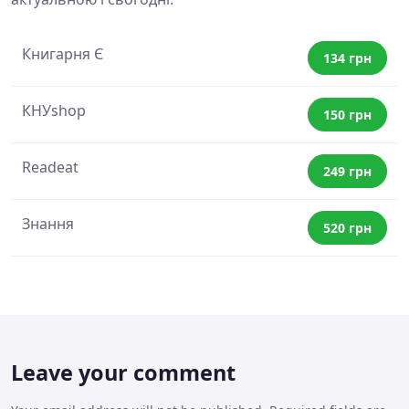
Книгарня Є
134 грн
КНУshop
150 грн
Readeat
249 грн
Знання
520 грн
Leave your comment