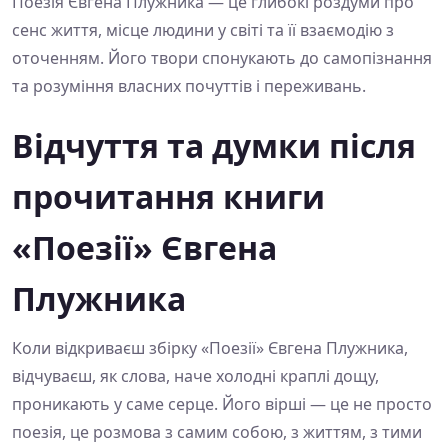
Поезія Євгена Плужника — це глибокі роздуми про
сенс життя, місце людини у світі та її взаємодію з
оточенням. Його твори спонукають до самопізнання
та розуміння власних почуттів і переживань.
Відчуття та думки після
прочитання книги
«Поезії» Євгена
Плужника
Коли відкриваєш збірку «Поезії» Євгена Плужника,
відчуваєш, як слова, наче холодні краплі дощу,
проникають у саме серце. Його вірші — це не просто
поезія, це розмова з самим собою, з життям, з тими