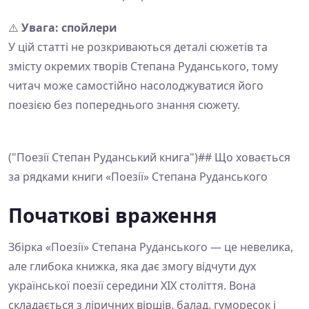
⚠️
Увага: спойлери
У цій статті не розкриваються деталі сюжетів та
змісту окремих творів Степана Руданського, тому
читач може самостійно насолоджуватися його
поезією без попереднього знання сюжету.
("Поезії Степан Руданський книга")## Що ховається
за рядками книги «Поезії» Степана Руданського
Початкові враження
Збірка «Поезії» Степана Руданського — це невелика,
але глибока книжка, яка дає змогу відчути дух
української поезії середини XIX століття. Вона
складається з ліричних віршів, балад, гуморесок і