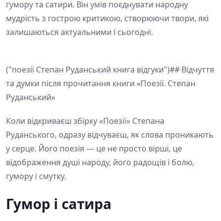
гумору та сатири. Він умів поєднувати народну
мудрість з гострою критикою, створюючи твори, які
залишаються актуальними і сьогодні.
("поезії Степан Руданський книга відгуки")## Відчуття
та думки після прочитання книги «Поезії. Степан
Руданський»
Коли відкриваєш збірку «Поезії» Степана
Руданського, одразу відчуваєш, як слова проникають
у серце. Його поезія — це не просто вірші, це
відображення душі народу, його радощів і болю,
гумору і смутку.
Гумор і сатира