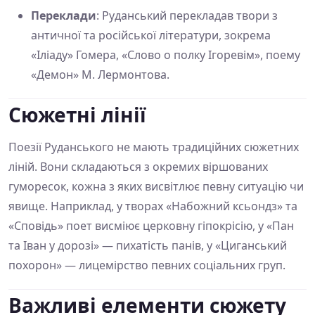
Переклади
: Руданський перекладав твори з
античної та російської літератури, зокрема
«Іліаду» Гомера, «Слово о полку Ігоревім», поему
«Демон» М. Лермонтова.
Сюжетні лінії
Поезії Руданського не мають традиційних сюжетних
ліній. Вони складаються з окремих віршованих
гуморесок, кожна з яких висвітлює певну ситуацію чи
явище. Наприклад, у творах «Набожний ксьондз» та
«Сповідь» поет висміює церковну гіпокрісію, у «Пан
та Іван у дорозі» — пихатість панів, у «Циганський
похорон» — лицемірство певних соціальних груп.
Важливі елементи сюжету