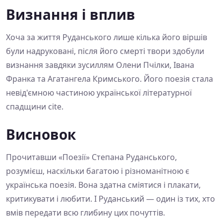
Визнання і вплив
Хоча за життя Руданського лише кілька його віршів
були надруковані, після його смерті твори здобули
визнання завдяки зусиллям Олени Пчілки, Івана
Франка та Агатангела Кримського. Його поезія стала
невід'ємною частиною української літературної
спадщини cite.
Висновок
Прочитавши «Поезії» Степана Руданського,
розумієш, наскільки багатою і різноманітною є
українська поезія. Вона здатна сміятися і плакати,
критикувати і любити. І Руданський — один із тих, хто
вмів передати всю глибину цих почуттів.