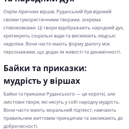
Окрім ліричних віршів, Руданський був відомий
своїми гумористичними творами, зокрема
співомовками. Ці твори відображають народний дух,
критикують соціальні вади та висміюють людські
недоліки. Вони часто мають форму діалогу між
персонажами, що додає їм живості та динамічності.
Байки та приказки:
мудрість у віршах
Байки та приказки Руданського — це короткі, але
змістовні твори, які несуть у собі народну мудрість.
Вони часто мають моральний підтекст, навчають
правильним життєвим принципам та закликають до
доброчесності.