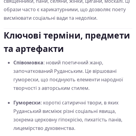
священники, пани, селяни, жінки, цигани, москалі. Ці
образи часто є карикатурними, що дозволяє поету
висміювати соціальні вади та недоліки.
Ключові терміни, предмети
та артефакти
Співомовка
: новий поетичний жанр,
започаткований Руданським. Це віршовані
гуморески, що поєднують елементи народної
творчості з авторським стилем.
Гуморески
: короткі сатиричні твори, в яких
Руданський висміює різні соціальні явища,
зокрема церковну гіпокрісію, пихатість панів,
лицемірство духовенства.