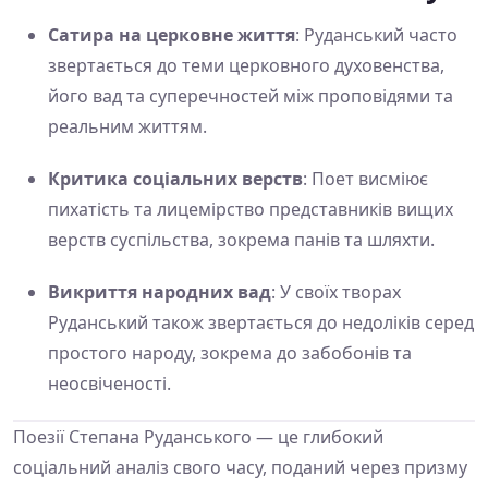
Сатира на церковне життя
: Руданський часто
звертається до теми церковного духовенства,
його вад та суперечностей між проповідями та
реальним життям.
Критика соціальних верств
: Поет висміює
пихатість та лицемірство представників вищих
верств суспільства, зокрема панів та шляхти.
Викриття народних вад
: У своїх творах
Руданський також звертається до недоліків серед
простого народу, зокрема до забобонів та
неосвіченості.
Поезії Степана Руданського — це глибокий
соціальний аналіз свого часу, поданий через призму