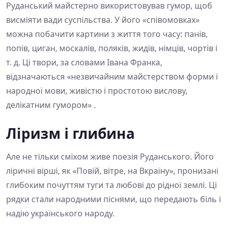
Руданський майстерно використовував гумор, щоб
висміяти вади суспільства. У його «співомовках»
можна побачити картини з життя того часу: панів,
попів, циган, москалів, поляків, жидів, німців, чортів і
т. д. Ці твори, за словами Івана Франка,
відзначаються «незвичайним майстерством форми і
народної мови, живістю і простотою вислову,
делікатним гумором» .
Ліризм і глибина
Але не тільки сміхом живе поезія Руданського. Його
ліричні вірші, як «Повій, вітре, на Вкраїну», пронизані
глибоким почуттям туги та любові до рідної землі. Ці
рядки стали народними піснями, що передають біль і
надію українського народу.