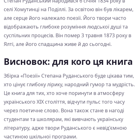
Степан Руданський народився 6 січня 1834 року в
селі Хомутинці на Поділлі. За освітою він був лікарем,
але серце його належало поезії. Його твори часто
відображають глибоке розуміння людської душі та
суспільних процесів. Він помер 3 травня 1873 року в
Ялті, але його спадщина живе й до сьогодні.
Висновок: для кого ця книга
Збірка «Поезії» Степана Руданського буде цікава тим,
хто цінує глибоку лірику, народний гумор та мудрість.
Це книга для тих, хто хоче поринути в атмосферу
українського XIX століття, відчути пульс того часу
через поетичне слово. Вона також стане в нагоді
студентам та школярам, які вивчають українську
літературу, адже твори Руданського є невід'ємною
частиною шкільної програми.