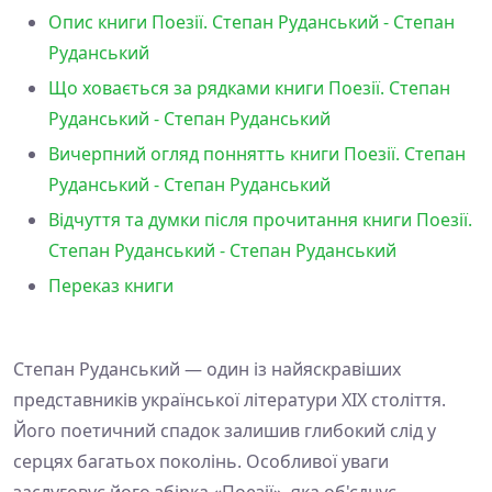
Опис книги Поезії. Степан Руданський - Степан
Руданський
Що ховається за рядками книги Поезії. Степан
Руданський - Степан Руданський
Вичерпний огляд поннятть книги Поезії. Степан
Руданський - Степан Руданський
Відчуття та думки після прочитання книги Поезії.
Степан Руданський - Степан Руданський
Переказ книги
Степан Руданський — один із найяскравіших
представників української літератури XIX століття.
Його поетичний спадок залишив глибокий слід у
серцях багатьох поколінь. Особливої уваги