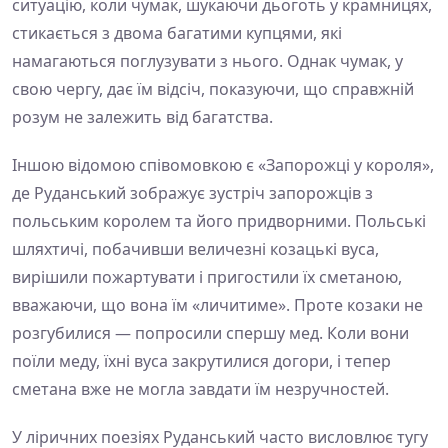
ситуацію, коли чумак, шукаючи дьоготь у крамницях,
стикається з двома багатими купцями, які
намагаються поглузувати з нього. Однак чумак, у
свою чергу, дає їм відсіч, показуючи, що справжній
розум не залежить від багатства.
Іншою відомою співомовкою є «Запорожці у короля»,
де Руданський зображує зустріч запорожців з
польським королем та його придворними. Польські
шляхтичі, побачивши величезні козацькі вуса,
вирішили пожартувати і пригостили їх сметаною,
вважаючи, що вона їм «личитиме». Проте козаки не
розгубилися — попросили спершу мед. Коли вони
поїли меду, їхні вуса закрутилися догори, і тепер
сметана вже не могла завдати їм незручностей.
У ліричних поезіях Руданський часто висловлює тугу