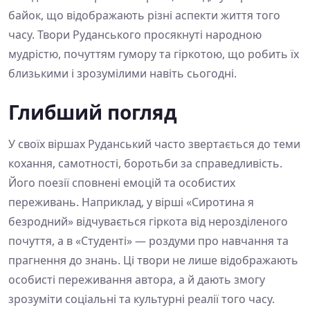
байок, що відображають різні аспекти життя того
часу. Твори Руданського просякнуті народною
мудрістю, почуттям гумору та гіркотою, що робить їх
близькими і зрозумілими навіть сьогодні.
Глибший погляд
У своїх віршах Руданський часто звертається до теми
кохання, самотності, боротьби за справедливість.
Його поезії сповнені емоцій та особистих
переживань. Наприклад, у вірші «Сиротина я
безродний» відчувається гіркота від нерозділеного
почуття, а в «Студенті» — роздуми про навчання та
прагнення до знань. Ці твори не лише відображають
особисті переживання автора, а й дають змогу
зрозуміти соціальні та культурні реалії того часу.