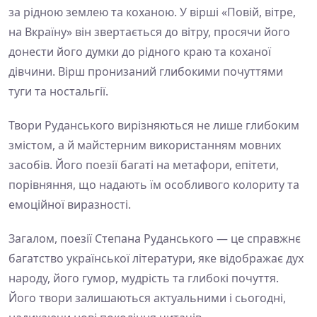
за рідною землею та коханою. У вірші «Повій, вітре,
на Вкраїну» він звертається до вітру, просячи його
донести його думки до рідного краю та коханої
дівчини. Вірш пронизаний глибокими почуттями
туги та ностальгії.
Твори Руданського вирізняються не лише глибоким
змістом, а й майстерним використанням мовних
засобів. Його поезії багаті на метафори, епітети,
порівняння, що надають їм особливого колориту та
емоційної виразності.
Загалом, поезії Степана Руданського — це справжнє
багатство української літератури, яке відображає дух
народу, його гумор, мудрість та глибокі почуття.
Його твори залишаються актуальними і сьогодні,