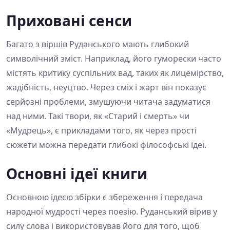
Приховані сенси
Багато з віршів Руданського мають глибокий
символічний зміст. Наприклад, його гуморески часто
містять критику суспільних вад, таких як лицемірство,
жадібність, неуцтво. Через сміх і жарт він показує
серйозні проблеми, змушуючи читача задуматися
над ними. Такі твори, як «Старий і смерть» чи
«Мудрець», є прикладами того, як через прості
сюжети можна передати глибокі філософські ідеї.
Основні ідеї книги
Основною ідеєю збірки є збереження і передача
народної мудрості через поезію. Руданський вірив у
силу слова і використовував його для того, щоб