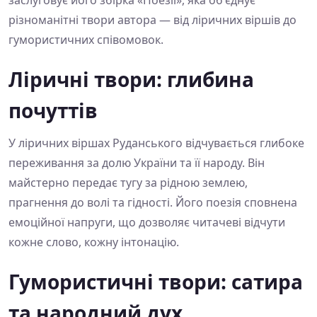
заслуговує його збірка «Поезії», яка об'єднує
різноманітні твори автора — від ліричних віршів до
гумористичних співомовок.
Ліричні твори: глибина
почуттів
У ліричних віршах Руданського відчувається глибоке
переживання за долю України та її народу. Він
майстерно передає тугу за рідною землею,
прагнення до волі та гідності. Його поезія сповнена
емоційної напруги, що дозволяє читачеві відчути
кожне слово, кожну інтонацію.
Гумористичні твори: сатира
та народний дух