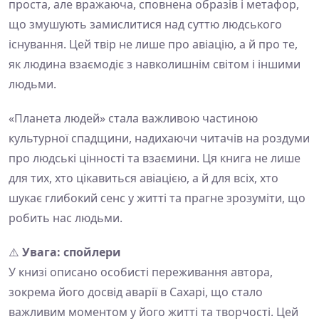
проста, але вражаюча, сповнена образів і метафор,
що змушують замислитися над суттю людського
існування. Цей твір не лише про авіацію, а й про те,
як людина взаємодіє з навколишнім світом і іншими
людьми.
«Планета людей» стала важливою частиною
культурної спадщини, надихаючи читачів на роздуми
про людські цінності та взаємини. Ця книга не лише
для тих, хто цікавиться авіацією, а й для всіх, хто
шукає глибокий сенс у житті та прагне зрозуміти, що
робить нас людьми.
⚠️
Увага: спойлери
У книзі описано особисті переживання автора,
зокрема його досвід аварії в Сахарі, що стало
важливим моментом у його житті та творчості. Цей