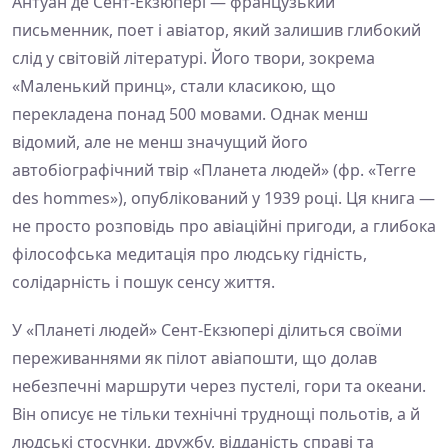
Антуан де Сент-Екзюпері — французький
письменник, поет і авіатор, який залишив глибокий
слід у світовій літературі. Його твори, зокрема
«Маленький принц», стали класикою, що
перекладена понад 500 мовами. Однак менш
відомий, але не менш значущий його
автобіографічний твір «Планета людей» (фр. «Terre
des hommes»), опублікований у 1939 році. Ця книга —
не просто розповідь про авіаційні пригоди, а глибока
філософська медитація про людську гідність,
солідарність і пошук сенсу життя.
У «Планеті людей» Сент-Екзюпері ділиться своїми
переживаннями як пілот авіапошти, що долав
небезпечні маршрути через пустелі, гори та океани.
Він описує не тільки технічні труднощі польотів, а й
людські стосунки, дружбу, відданість справі та