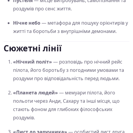
Пустеля
— місце випробувань, самопізнання та
роздумів про сенс життя.
Нічне небо
— метафора для пошуку орієнтирів у
житті та боротьби з внутрішніми демонами.
Сюжетні лінії
«Нічний політ»
— розповідь про нічний рейс
пілота, його боротьбу з погодними умовами та
роздуми про відповідальність перед людьми.
«Планета людей»
— мемуари пілота, його
польоти через Анди, Сахару та інші місця, що
стають фоном для глибоких філософських
роздумів.
«Лист до заручника»
— особистий лист друга,