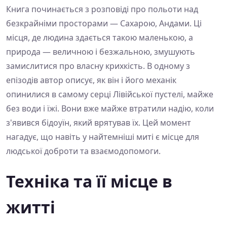
Книга починається з розповіді про польоти над
безкрайніми просторами — Сахарою, Андами. Ці
місця, де людина здається такою маленькою, а
природа — величною і безжальною, змушують
замислитися про власну крихкість. В одному з
епізодів автор описує, як він і його механік
опинилися в самому серці Лівійської пустелі, майже
без води і їжі. Вони вже майже втратили надію, коли
з'явився бідоуїн, який врятував їх. Цей момент
нагадує, що навіть у найтемніші миті є місце для
людської доброти та взаємодопомоги.
Техніка та її місце в
житті