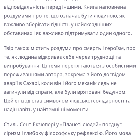
відповідальність перед іншими. Книга наповнена
роздумами про те, що означає бути людиною, як
важливо зберігати гідність у найскладніших
обставинах і як важливо підтримувати один одного.
Твір також містить роздуми про смерть і героїзм, про
те, як людина відкриває себе через труднощі та
випробування. Ці теми переплітаються з особистими
переживаннями автора, зокрема з його досвідом
аварії в Сахарі, коли він і його механік ледь не
загинули від спраги, але були врятовані бедуїном.
Цей епізод став символом людської солідарності та
надії навіть у найтемніші моменти.
Стиль Сент-Екзюпері у «Планеті людей» поєднує
ліризм і глибоку філософську рефлексію. Його мова