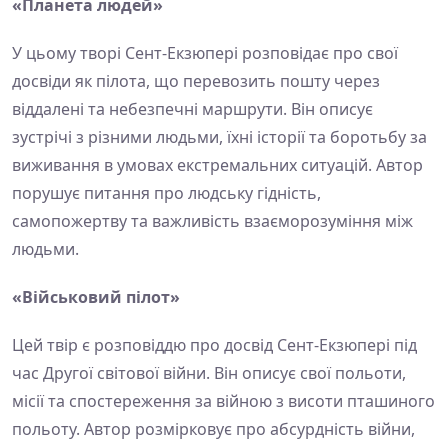
«Планета людей»
У цьому творі Сент-Екзюпері розповідає про свої
досвіди як пілота, що перевозить пошту через
віддалені та небезпечні маршрути. Він описує
зустрічі з різними людьми, їхні історії та боротьбу за
виживання в умовах екстремальних ситуацій. Автор
порушує питання про людську гідність,
самопожертву та важливість взаєморозуміння між
людьми.
«Військовий пілот»
Цей твір є розповіддю про досвід Сент-Екзюпері під
час Другої світової війни. Він описує свої польоти,
місії та спостереження за війною з висоти пташиного
польоту. Автор розмірковує про абсурдність війни,