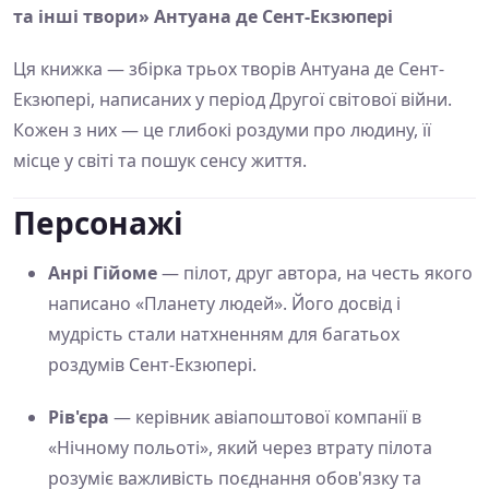
та інші твори» Антуана де Сент-Екзюпері
Ця книжка — збірка трьох творів Антуана де Сент-
Екзюпері, написаних у період Другої світової війни.
Кожен з них — це глибокі роздуми про людину, її
місце у світі та пошук сенсу життя.
Персонажі
Анрі Гійоме
— пілот, друг автора, на честь якого
написано «Планету людей». Його досвід і
мудрість стали натхненням для багатьох
роздумів Сент-Екзюпері.
Рів'єра
— керівник авіапоштової компанії в
«Нічному польоті», який через втрату пілота
розуміє важливість поєднання обов'язку та