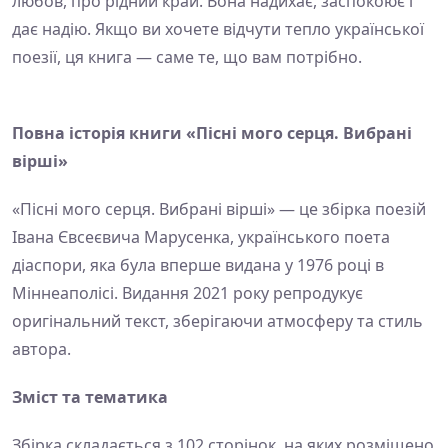
любов, про рідний край. Вона надихає, заспокоює і
дає надію. Якщо ви хочете відчути тепло української
поезії, ця книга — саме те, що вам потрібно.
Повна історія книги «Пісні мого серця. Вибрані
вірші»
«Пісні мого серця. Вибрані вірші» — це збірка поезій
Івана Євсеєвича Марусенка, українського поета
діаспори, яка була вперше видана у 1976 році в
Міннеаполісі. Видання 2021 року репродукує
оригінальний текст, зберігаючи атмосферу та стиль
автора.
Зміст та тематика
Збірка складається з 102 сторінок, на яких розміщено