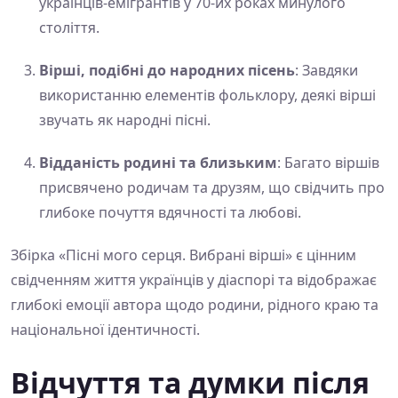
українців-емігрантів у 70-их роках минулого
століття.
Вірші, подібні до народних пісень
: Завдяки
використанню елементів фольклору, деякі вірші
звучать як народні пісні.
Відданість родині та близьким
: Багато віршів
присвячено родичам та друзям, що свідчить про
глибоке почуття вдячності та любові.
Збірка «Пісні мого серця. Вибрані вірші» є цінним
свідченням життя українців у діаспорі та відображає
глибокі емоції автора щодо родини, рідного краю та
національної ідентичності.
Відчуття та думки після