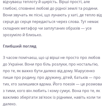
відчуваєш теплоту й щирість. Вірші прості, але
глибокі, сповнені любові до рідної землі та родини.
Вони звучать як пісні, що лунають у хаті, де тепло від
серця до серця передається через слова. Тут немає
складних метафор чи заплутаних образів — усе
зрозуміло й близько.
Глибший погляд
З часом помічаєш, що ці вірші не просто про любов
до України. Вони про біль розлуки, про ностальгію,
про те, як важко бути далеко від дому. Марусенко
пише про родину, про дружину, дітей, батьків — про
тих, хто залишився вдома. Його поезія — це розмова
з тими, кого він любить і кому сумує. Вона про те, як
важливо зберігати зв'язок із рідними, навіть коли ти
далеко.