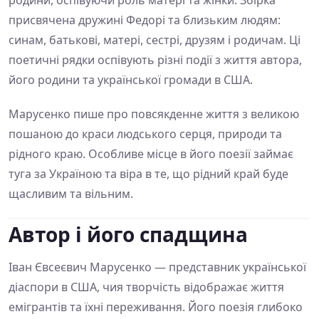
родини, оспівуючи роль матері та жінки. Збірка
присвячена дружині Федорі та близьким людям:
синам, батькові, матері, сестрі, друзям і родичам. Ці
поетичні рядки оспівують різні події з життя автора,
його родини та української громади в США.
Марусенко пише про повсякденне життя з великою
пошаною до краси людського серця, природи та
рідного краю. Особливе місце в його поезії займає
туга за Україною та віра в те, що рідний край буде
щасливим та вільним.
Автор і його спадщина
Іван Євсеєвич Марусенко — представник української
діаспори в США, чия творчість відображає життя
емігрантів та їхні переживання. Його поезія глибоко