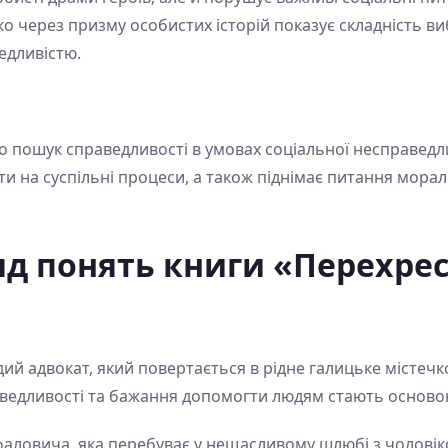
о через призму особистих історій показує складність ви
едливістю.
о пошук справедливості в умовах соціальної несправедли
и на суспільні процеси, а також піднімає питання мора
д понять книги «Перехрес
й адвокат, який повертається в рідне галицьке містечк
аведливості та бажання допомогти людям стають основою
ловича, яка перебуває у нещасливому шлюбі з чоловіко