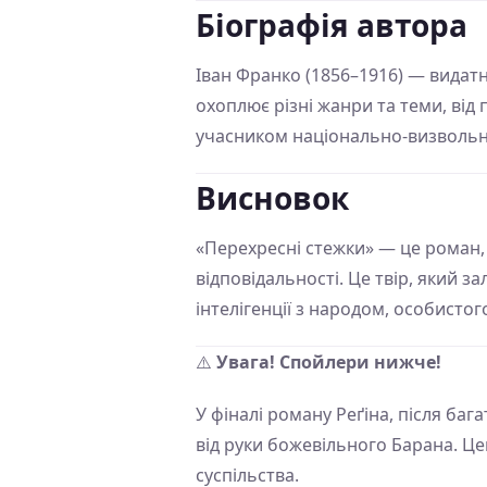
Біографія автора
Іван Франко (1856–1916) — видатн
охоплює різні жанри та теми, від
учасником національно-визвольног
Висновок
«Перехресні стежки» — це роман,
відповідальності. Це твір, який з
інтелігенції з народом, особистог
⚠️
Увага! Спойлери нижче!
У фіналі роману Реґіна, після ба
від руки божевільного Барана. Цей
суспільства.