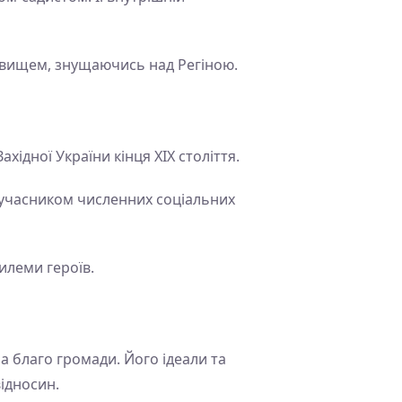
овищем, знущаючись над Регіною.
ахідної України кінця XIX століття.
 учасником численних соціальних
илеми героїв.
а благо громади. Його ідеали та
відносин.