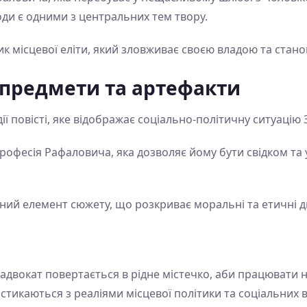
оди є одними з центральних тем твору.
к місцевої еліти, який зловживає своєю владою та стан
 предмети та артефакти
ії повісті, яке відображає соціально-політичну ситуацію З
офесія Рафаловича, яка дозволяє йому бути свідком та
ий елемент сюжету, що розкриває моральні та етичні д
адвокат повертається в рідне містечко, аби працювати н
стикаються з реаліями місцевої політики та соціальних 