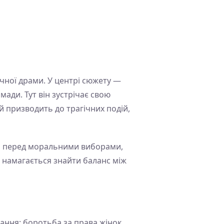
чної драми. У центрі сюжету —
ади. Тут він зустрічає свою
ай призводить до трагічних подій,
ть перед моральними виборами,
ч намагається знайти баланс між
тання: боротьба за права жінок,