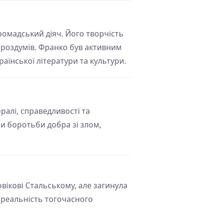
ромадський діяч. Його творчість
х роздумів. Франко був активним
аїнської літератури та культури.
алі, справедливості та
ми боротьби добра зі злом,
овікові Стальському, але загинула
у реальність тогочасного