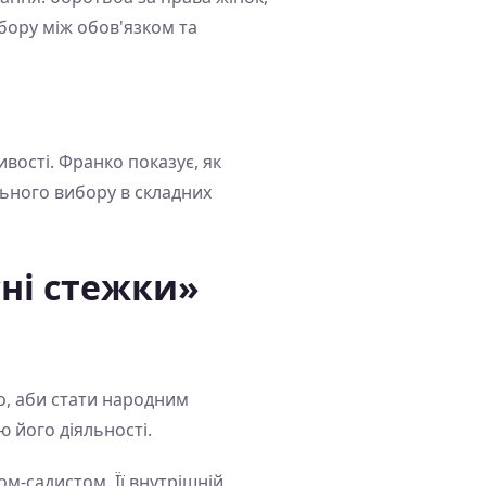
бору між обов'язком та
вості. Франко показує, як
льного вибору в складних
ні стежки»
о, аби стати народним
 його діяльності.
м-садистом. Її внутрішній