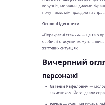
корупція, моральні дилеми. Франк
почуттями, між правдою та справ
Основні ідеї книги
«Перехресні стежки» — це твір пр
особисті стосунки можуть впливат
життєвих ситуаціях.
Вичерпний огля
персонажі
Євгеній Рафалович
— молоди
захисником. Його ідеали спр
Регіна
— колишня кохана Рафа