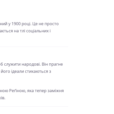
ий у 1900 році. Це не просто
ється на тлі соціальних і
б служити народові. Він прагне
 його ідеали стикаються з
ною Реґіною, яка тепер заміжня
ів.