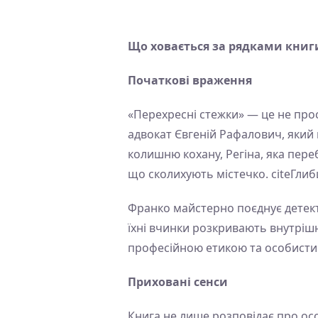
Що ховається за рядками книг
Початкові враження
«Перехресні стежки» — це не про
адвокат Євгеній Рафалович, який 
колишню кохану, Регіна, яка переб
що сколихують містечко. citeГли
Франко майстерно поєднує детек
їхні вчинки розкривають внутрішн
професійною етикою та особистим
Приховані сенси
Книга не лише розповідає про осо