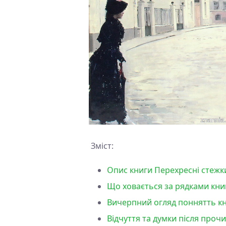
Зміст:
Опис книги Перехресні стежки
Що ховається за рядками книг
Вичерпний огляд поннятть кни
Відчуття та думки після проч