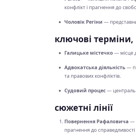
конфлікт і прагнення до своб
Чоловік Регіни
— представни
ключові терміни,
Галицьке містечко
— місце д
Адвокатська діяльність
— пр
та правових конфліктів.
Судовий процес
— центральн
сюжетні лінії
Повернення Рафаловича
— 
прагнення до справедливості 