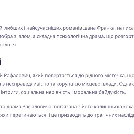
йглибших і найсучасніших романів Івана Франка, написан
обра зі злом, а складна психологічна драма, що розгорта
толіття.
і
й Рафалович, який повертається до рідного містечка, що
 з несправедливістю та корупцією місцевої влади. Однак
інтриги, соціальна нерівність і моральна байдужість.
а драма Рафаловича, пов’язана з його колишньою коха
яхи перетинаються, і це призводить до трагічних наслідк