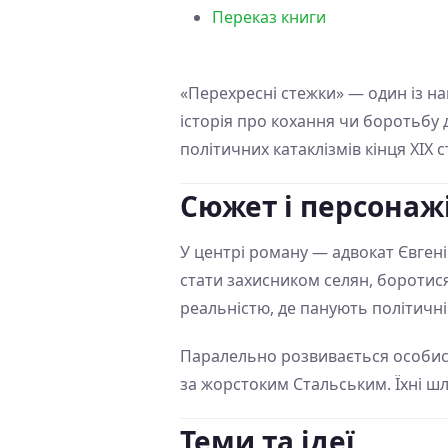
Переказ книги
«Перехресні стежки» — один із на
історія про кохання чи боротьбу д
політичних катаклізмів кінця ХІХ с
Сюжет і персонаж
У центрі роману — адвокат Євгені
стати захисником селян, боротися
реальністю, де панують політичні 
Паралельно розвивається особист
за жорстоким Стальським. Їхні шл
Теми та ідеї