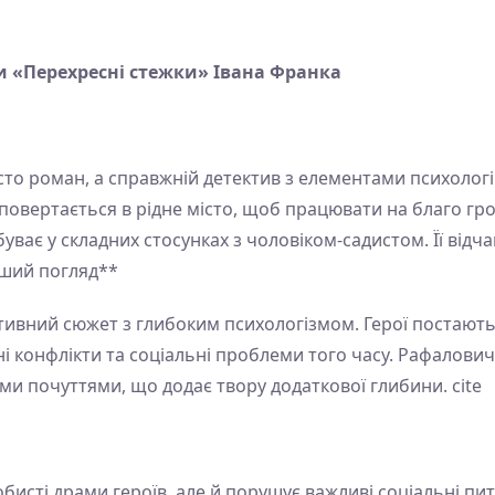
и «Перехресні стежки» Івана Франка
сто роман, а справжній детектив з елементами психологі
повертається в рідне місто, щоб працювати на благо гром
уває у складних стосунках з чоловіком-садистом. Її відч
бший погляд**
тивний сюжет з глибоким психологізмом. Герої постаю
і конфлікти та соціальні проблеми того часу. Рафалови
и почуттями, що додає твору додаткової глибини. cite
бисті драми героїв, але й порушує важливі соціальні пи