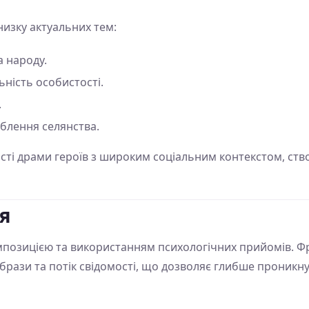
изку актуальних тем:
а народу.
ьність особистості.
.
облення селянства.
ті драми героїв з широким соціальним контекстом, ств
ія
позицією та використанням психологічних прийомів. Фр
брази та потік свідомості, що дозволяє глибше проникну