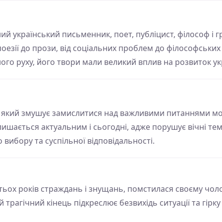
ий український письменник, поет, публіцист, філософ і г
 поезії до прози, від соціальних проблем до філософськи
о руху, його твори мали великий вплив на розвиток укр
 який змушує замислитися над важливими питаннями мор
алишається актуальним і сьогодні, адже порушує вічні те
о вибору та суспільної відповідальності.
гатьох років страждань і знущань, помстилася своєму чол
 трагічний кінець підкреслює безвихідь ситуації та гірк