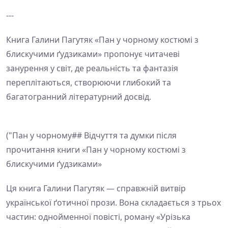
---
Книга Галини Пагутяк «Пан у чорному костюмі з
блискучими ґудзиками» пропонує читачеві
занурення у світ, де реальність та фантазія
переплітаються, створюючи глибокий та
багатогранний літературний досвід.
("Пан у чорному## Відчуття та думки після
прочитання книги «Пан у чорному костюмі з
блискучими ґудзиками»
Ця книга Галини Пагутяк — справжній витвір
української ґотичної прози. Вона складається з трьох
частин: однойменної повісті, роману «Урізька