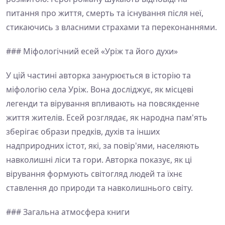
питання про життя, смерть та існування після неї,
стикаючись з власними страхами та переконаннями.
### Міфологічний есей «Уріж та його духи»
У цій частині авторка занурюється в історію та
міфологію села Уріж. Вона досліджує, як місцеві
легенди та вірування впливають на повсякденне
життя жителів. Есей розглядає, як народна пам'ять
зберігає образи предків, духів та інших
надприродних істот, які, за повір'ями, населяють
навколишні ліси та гори. Авторка показує, як ці
вірування формують світогляд людей та їхнє
ставлення до природи та навколишнього світу.
### Загальна атмосфера книги