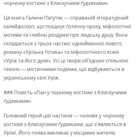
чорному костюмі з блискучими ґудзиками»
Ця книга Галини Пагутяк — справжній літературний
калейдоскоп, що поєднує ґотичну прозу, міфологічні
мотиви та глибокі роздуми про людську душу. Вона
складається з трьох частин: однойменної повісті,
роману «Урізька ґотика» та міфологічного есею
«Уріж та його духи». Усі ці твори об'єднані спільною
темою — містичними подіями, що відбуваються в
українському селі Уріж.
### Повість «Пан у чорному костюмі з блискучими
ґудзиками»
Головний герой цієї частини — чоловік у чорному
костюмі з блискучими ґудзиками, що з'являється в
Уріжі. Його поява викликає у місцевих жителів