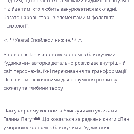
над тим, що ховається за межами видимого світу. Він
підійде тим, хто любить занурюватися в складні,
багатошарові історії з елементами міфології та
психології.
⚠️ **Увага! Спойлери нижче.** ⚠️
У повісті «Пан у чорному костюмі з блискучими
ґудзиками» авторка детально розглядає внутрішній
світ персонажів, їхні переживання та трансформації.
Ці аспекти є ключовими для розуміння розвитку
сюжету та глибини твору.
Пан у чорному костюмі з блискучими ґудзиками
Галина Пагут## Що ховається за рядками книги «Пан
у чорному костюмі з блискучими ґудзиками»