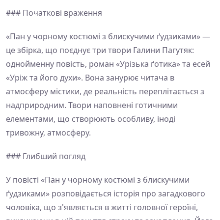
### Початкові враження
«Пан у чорному костюмі з блискучими ґудзиками» —
це збірка, що поєднує три твори Галини Пагутяк:
однойменну повість, роман «Урізька ґотика» та есей
«Уріж та його духи». Вона занурює читача в
атмосферу містики, де реальність переплітається з
надприродним. Твори наповнені готичними
елементами, що створюють особливу, іноді
тривожну, атмосферу.
### Глибший погляд
У повісті «Пан у чорному костюмі з блискучими
ґудзиками» розповідається історія про загадкового
чоловіка, що з'являється в житті головної героїні,