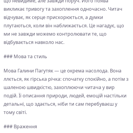
що невидиме, але завжди поруч. Його поява
викликає тривогу та захоплення одночасно. Читач
відчуває, як серце прискорюється, а думки
плутаються, коли він наближається. Це нагадує, що
ми не завжди можемо контролювати те, що
відбувається навколо нас.
### Мова та стиль
Мова Галини Пагутяк — це окрема насолода. Вона
ллється, як гірська річка: спочатку спокійно, а потім з
шаленою швидкістю, захоплюючи читача у вир
подій. Її описання природи, людей, емоцій настільки
детальні, що здається, ніби ти сам перебуваєш у
тому світі.
### Враження