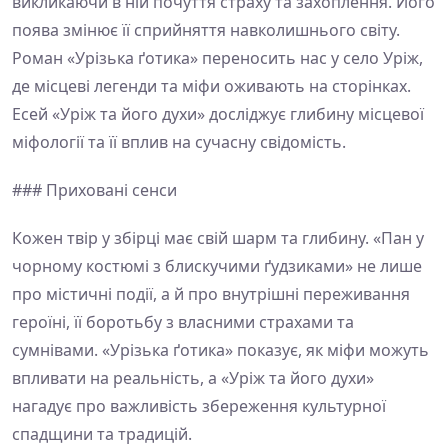
викликаючи в ній почуття страху та захоплення. Його
поява змінює її сприйняття навколишнього світу.
Роман «Урізька ґотика» переносить нас у село Уріж,
де місцеві легенди та міфи оживають на сторінках.
Есей «Уріж та його духи» досліджує глибину місцевої
міфології та її вплив на сучасну свідомість.
### Приховані сенси
Кожен твір у збірці має свій шарм та глибину. «Пан у
чорному костюмі з блискучими ґудзиками» не лише
про містичні події, а й про внутрішні переживання
героїні, її боротьбу з власними страхами та
сумнівами. «Урізька ґотика» показує, як міфи можуть
впливати на реальність, а «Уріж та його духи»
нагадує про важливість збереження культурної
спадщини та традицій.