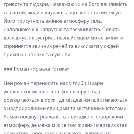
тривогу та підозри. Незважаючи на його ввічливість
та спокій, люди відчувають, що він не такий, як усі.
Його присутність змінює атмосферу села,
наповнюючи її напругою та таємничістю. Повість
досліджує, як зустріч з незнайомцем може змінити
сприйняття звичних речей та викликати у людей
приховані страхи та сумніви.
### Роман «Урізька ґотика»
Цей роман переносить нас у глибші шари
української міфології та фольклору. Події
розгортаються в Уріжі, де місцеві жителі стикаються
з надприродними явищами та містичними істотами.
Роман поєднує реальність з вигадкою, створюючи
атмосферу, де межа між світом живих і мертвих стає
розмитою. Герої роману шукають відповіді на