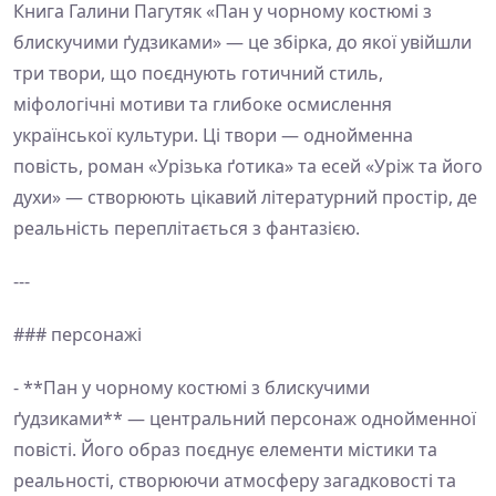
Книга Галини Пагутяк «Пан у чорному костюмі з
блискучими ґудзиками» — це збірка, до якої увійшли
три твори, що поєднують готичний стиль,
міфологічні мотиви та глибоке осмислення
української культури. Ці твори — однойменна
повість, роман «Урізька ґотика» та есей «Уріж та його
духи» — створюють цікавий літературний простір, де
реальність переплітається з фантазією.
---
### персонажі
- **Пан у чорному костюмі з блискучими
ґудзиками** — центральний персонаж однойменної
повісті. Його образ поєднує елементи містики та
реальності, створюючи атмосферу загадковості та