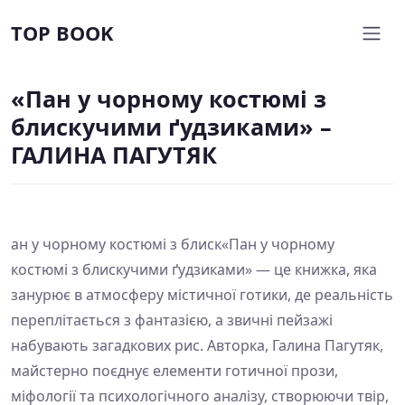
TOP BOOK
«Пан у чорному костюмі з
блискучими ґудзиками» –
ГАЛИНА ПАГУТЯК
ан у чорному костюмі з блиск«Пан у чорному
костюмі з блискучими ґудзиками» — це книжка, яка
занурює в атмосферу містичної готики, де реальність
переплітається з фантазією, а звичні пейзажі
набувають загадкових рис. Авторка, Галина Пагутяк,
майстерно поєднує елементи готичної прози,
міфології та психологічного аналізу, створюючи твір,