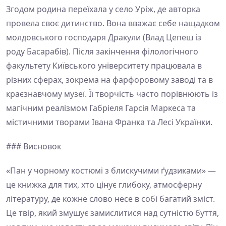
Згодом родина переїхала у село Уріж, де авторка
провела своє дитинство. Вона вважає себе нащадком
молдовського господаря Дракули (Влад Цепеш із
роду Басарабів). Після закінчення філологічного
факультету Київського університету працювала в
різних сферах, зокрема на фарфоровому заводі та в
краєзнавчому музеї. Її творчість часто порівнюють із
магічним реалізмом Габріеля Гарсія Маркеса та
містичними творами Івана Франка та Лесі Українки.
### Висновок
«Пан у чорному костюмі з блискучими ґудзиками» —
це книжка для тих, хто цінує глибоку, атмосферну
літературу, де кожне слово несе в собі багатий зміст.
Це твір, який змушує замислитися над сутністю буття,