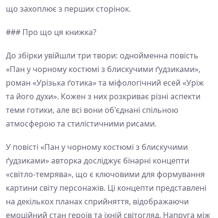
що захоплює з перших сторінок.
### Про що ця книжка?
До збірки увійшли три твори: однойменна повість
«Пан у чорному костюмі з блискучими ґудзиками»,
роман «Урізька ґотика» та міфологічний есей «Уріж
та його духи». Кожен з них розкриває різні аспекти
теми готики, але всі вони об'єднані спільною
атмосферою та стилістичними рисами.
У повісті «Пан у чорному костюмі з блискучими
ґудзиками» авторка досліджує бінарні концепти
«світло-темрява», що є ключовими для формування
картини світу персонажів. Ці концепти представлені
на декількох планах сприйняття, відображаючи
емоційний стан героїв та їхній світогляд. Напруга між