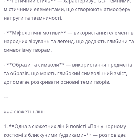
- **Ґотичний стиль** — характеризується темними,
містичними елементами, що створюють атмосферу
напруги та таємничості.
- **Міфологічні мотиви** — використання елементів
народних вірувань та легенд, що додають глибини та
символізму творам.
- **Образи та символи** — використання предметів
та образів, що мають глибокий символічний зміст,
допомагає розкривати основні теми творів.
---
### сюжетні лінії
1. **Одна з сюжетних ліній повісті «Пан у чорному
костюмі з блискучими ґудзиками»** — розповідає