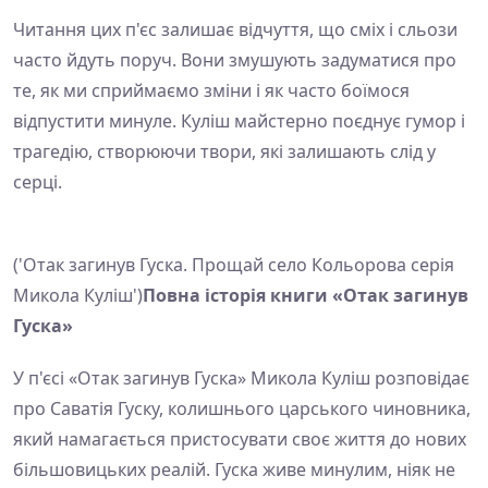
Читання цих п'єс залишає відчуття, що сміх і сльози
часто йдуть поруч. Вони змушують задуматися про
те, як ми сприймаємо зміни і як часто боїмося
відпустити минуле. Куліш майстерно поєднує гумор і
трагедію, створюючи твори, які залишають слід у
серці.
('Отак загинув Гуска. Прощай село Кольорова серія
Микола Куліш')
Повна історія книги «Отак загинув
Гуска»
У п'єсі «Отак загинув Гуска» Микола Куліш розповідає
про Саватія Гуску, колишнього царського чиновника,
який намагається пристосувати своє життя до нових
більшовицьких реалій. Гуска живе минулим, ніяк не