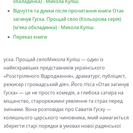
обкладинка) - Микола Куліш
Відчуття та думки після прочитання книги Отак
загинув Гуска. Прощай село (Кольорова серія)
(м'яка обкладинка) - Микола Куліш
Переказ книги
уска. Прощай селоМикола Куліш — один із
найяскравіших представників українського
«Розстріляного Відродження», драматург, публіцист,
режисер і громадський діяч. Його п’єса «Отак загинув
Гуска» — це не просто комедія, а глибока сатира на
міщанство, старорежимні уявлення та страх перед
змінами. Вона розповідає про Саватія Гуску —
колишнього царського чиновника, який намагається
зберегти старі порядки в умовах нової радянської