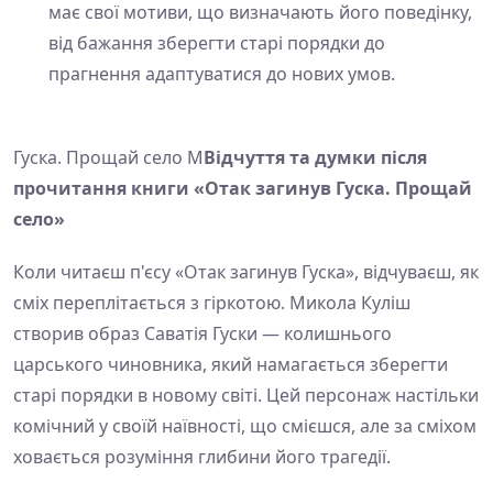
має свої мотиви, що визначають його поведінку,
від бажання зберегти старі порядки до
прагнення адаптуватися до нових умов.
Гуска. Прощай село М
Відчуття та думки після
прочитання книги «Отак загинув Гуска. Прощай
село»
Коли читаєш п'єсу «Отак загинув Гуска», відчуваєш, як
сміх переплітається з гіркотою. Микола Куліш
створив образ Саватія Гуски — колишнього
царського чиновника, який намагається зберегти
старі порядки в новому світі. Цей персонаж настільки
комічний у своїй наївності, що смієшся, але за сміхом
ховається розуміння глибини його трагедії.