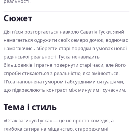
реальності.
Сюжет
Дія п’єси розгортається навколо Саватія Гуски, який
намагається одружити своїх семеро дочок, водночас
намагаючись зберегти старі порядки в умовах нової
радянської реальності. Гуска ненавидить
більшовиків і прагне повернути старі часи, але його
спроби стикаються з реальністю, яка змінюється.
П’єса наповнена гумором і абсурдними ситуаціями,
що підкреслюють контраст між минулим і сучасним.
Тема і стиль
«Отак загинув Гуска» — це не просто комедія, а
глибока сатира на міщанство, старорежимні