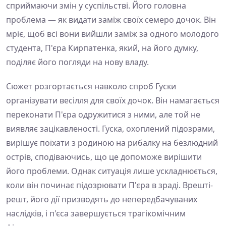
сприймаючи змін у суспільстві. Його головна
проблема — як видати заміж своїх семеро дочок. Він
мріє, щоб всі вони вийшли заміж за одного молодого
студента, П'єра Кирпатенка, який, на його думку,
поділяє його погляди на нову владу.
Сюжет розгортається навколо спроб Гуски
організувати весілля для своїх дочок. Він намагається
переконати П'єра одружитися з ними, але той не
виявляє зацікавленості. Гуска, охоплений підозрами,
вирішує поїхати з родиною на рибалку на безлюдний
острів, сподіваючись, що це допоможе вирішити
його проблеми. Однак ситуація лише ускладнюється,
коли він починає підозрювати П'єра в зраді. Врешті-
решт, його дії призводять до непередбачуваних
наслідків, і п'єса завершується трагікомічним