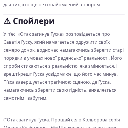
для тих, хто ще не ознайомлений з твором.
⚠️ Спойлери
У п’єсі «Отак загинув Гуска» розповідається про
Саватія Гуску, який намагається одружити своїх
семеро дочок, водночас намагаючись зберегти старі
порядки в умовах нової радянської реальності. Його
спроби стикаються з реальністю, яка змінюється, і
врешті-решт Гуска усвідомлює, що його час минув.
П’єса завершується трагічною сценою, де Гуска,
намагаючись зберегти свою гідність, виявляється
самотнім і забутим.
("Отак загинув Гуска. Прощай село Кольорова серія
Микола Куліш книга")## Що ховається за рядками