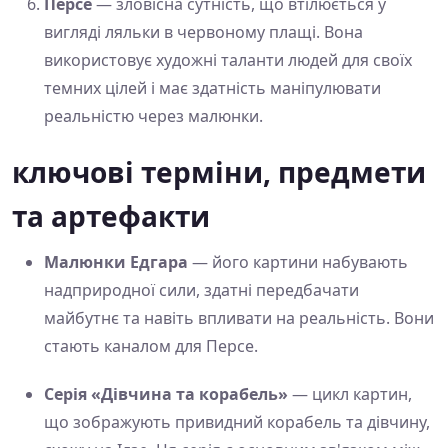
Персе
— зловісна сутність, що втілюється у
вигляді ляльки в червоному плащі. Вона
використовує художні таланти людей для своїх
темних цілей і має здатність маніпулювати
реальністю через малюнки.
ключові терміни, предмети
та артефакти
Малюнки Едгара
— його картини набувають
надприродної сили, здатні передбачати
майбутнє та навіть впливати на реальність. Вони
стають каналом для Персе.
Серія «Дівчина та корабель»
— цикл картин,
що зображують привидний корабель та дівчину,