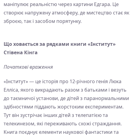
маніпулює реальністю через картини Едгара. Це
створює напружену атмосферу, де мистецтво стає як
зброєю, так і засобом порятунку.
Що ховається за рядками книги «Інститут»
Стівена Кінга
Початкові враження
«Інститут» — це історія про 12-річного генія Люка
Елліса, якого викрадають разом з батьками і везуть
до таємничої установи, де дітей з паранормальними
здібностями піддають жорстоким експериментам.
Тут він зустрічає інших дітей з телепатією та
телекинезом, які переживають схожі страждання.
Книга поєднує елементи наукової фантастики та