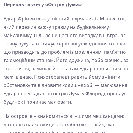
Переказ сюжету «Острів Дума»
Едгар Фріментл — успішний підрядник із Міннесоти,
який пережив важку травму на будівельному
майданчику. Під час нещасного випадку він втрачає
праву руку та отримує серйозні ушкодження голови,
що призводить до проблем із мовленням, пам'яттю
та емоційним станом. Його дружина, побоюючись за
своє життя, залишає його, а сам Едгар опиняється на
межі відчаю. Психотерапевт радить йому змінити
обстановку та відновити колишнє хобі — малювання.
Едгар переїжджає на острів Дума у Флориді, орендує
будинок і починає малювати.
На острові він знайомиться з іншими мешканцями:
літньою спадкоємицею Елізабетою Істлейк, яка
страждає від деменції, та її доглядальником