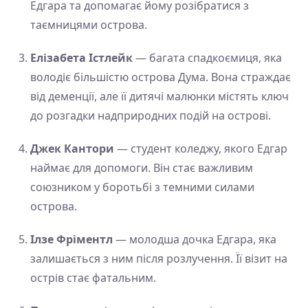
Едгара та допомагає йому розібратися з
таємницями острова.
Елізабета Істлейк
— багата спадкоємиця, яка
володіє більшістю острова Дума. Вона страждає
від деменції, але її дитячі малюнки містять ключ
до розгадки надприродних подій на острові.
Джек Кантори
— студент коледжу, якого Едгар
наймає для допомоги. Він стає важливим
союзником у боротьбі з темними силами
острова.
Ілзе Фріментл
— молодша дочка Едгара, яка
залишається з ним після розлучення. Її візит на
острів стає фатальним.