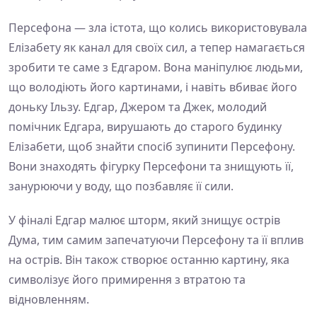
Персефона — зла істота, що колись використовувала
Елізабету як канал для своїх сил, а тепер намагається
зробити те саме з Едгаром. Вона маніпулює людьми,
що володіють його картинами, і навіть вбиває його
доньку Ільзу. Едгар, Джером та Джек, молодий
помічник Едгара, вирушають до старого будинку
Елізабети, щоб знайти спосіб зупинити Персефону.
Вони знаходять фігурку Персефони та знищують її,
занурюючи у воду, що позбавляє її сили.
У фіналі Едгар малює шторм, який знищує острів
Дума, тим самим запечатуючи Персефону та її вплив
на острів. Він також створює останню картину, яка
символізує його примирення з втратою та
відновленням.