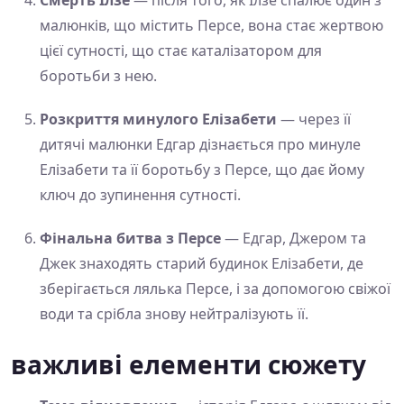
Смерть Ілзе
— після того, як Ілзе спалює один з
малюнків, що містить Персе, вона стає жертвою
цієї сутності, що стає каталізатором для
боротьби з нею.
Розкриття минулого Елізабети
— через її
дитячі малюнки Едгар дізнається про минуле
Елізабети та її боротьбу з Персе, що дає йому
ключ до зупинення сутності.
Фінальна битва з Персе
— Едгар, Джером та
Джек знаходять старий будинок Елізабети, де
зберігається лялька Персе, і за допомогою свіжої
води та срібла знову нейтралізують її.
важливі елементи сюжету