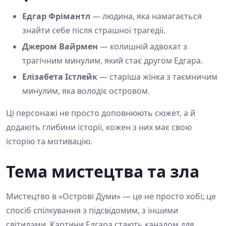
Едгар Фрімантл
— людина, яка намагається
знайти себе після страшної трагедії.
Джером Вайрмен
— колишній адвокат з
трагічним минулим, який стає другом Едгара.
Елізабета Істлейк
— старіша жінка з таємничим
минулим, яка володіє островом.
Ці персонажі не просто доповнюють сюжет, а й
додають глибини історії, кожен з них має свою
історію та мотивацію.
Тема мистецтва та зла
Мистецтво в «Острові Думи» — це не просто хобі; це
спосіб спілкування з підсвідомим, з іншими
світилами. Картини Едгара стають каналом для