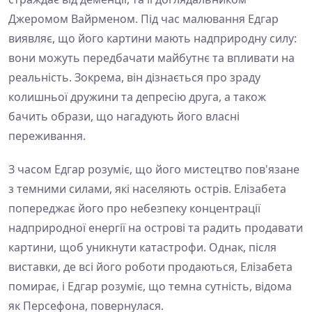
Джеромом Вайрменом. Під час малювання Едгар
виявляє, що його картини мають надприродну силу:
вони можуть передбачати майбутнє та впливати на
реальність. Зокрема, він дізнається про зраду
колишньої дружини та депресію друга, а також
бачить образи, що нагадують його власні
переживання.
З часом Едгар розуміє, що його мистецтво пов'язане
з темними силами, які населяють острів. Елізабета
попереджає його про небезпеку концентрації
надприродної енергії на острові та радить продавати
картини, щоб уникнути катастрофи. Однак, після
виставки, де всі його роботи продаються, Елізабета
помирає, і Едгар розуміє, що темна сутність, відома
як Персефона, повернулася.