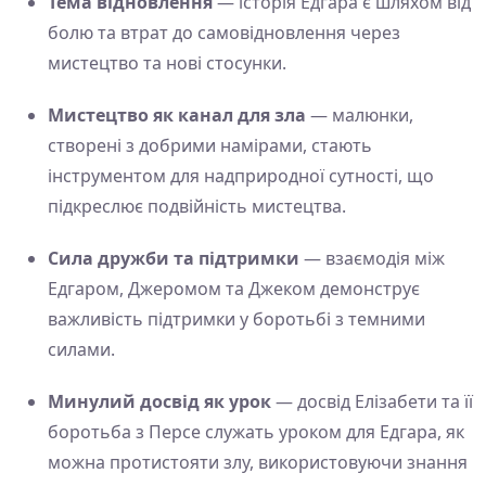
Тема відновлення
— історія Едгара є шляхом від
болю та втрат до самовідновлення через
мистецтво та нові стосунки.
Мистецтво як канал для зла
— малюнки,
створені з добрими намірами, стають
інструментом для надприродної сутності, що
підкреслює подвійність мистецтва.
Сила дружби та підтримки
— взаємодія між
Едгаром, Джеромом та Джеком демонструє
важливість підтримки у боротьбі з темними
силами.
Минулий досвід як урок
— досвід Елізабети та її
боротьба з Персе служать уроком для Едгара, як
можна протистояти злу, використовуючи знання