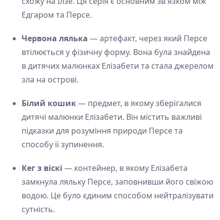
схожу на Ілзе. Ця серія є основним зв'язком між
Едгаром та Персе.
Червона лялька
— артефакт, через який Персе
втілюється у фізичну форму. Вона була знайдена
в дитячих малюнках Елізабети та стала джерелом
зла на острові.
Білий кошик
— предмет, в якому зберігалися
дитячі малюнки Елізабети. Він містить важливі
підказки для розуміння природи Персе та
способу її зупинення.
Кег з віскі
— контейнер, в якому Елізабета
замкнула ляльку Персе, заповнивши його свіжою
водою. Це було єдиним способом нейтралізувати
сутність.