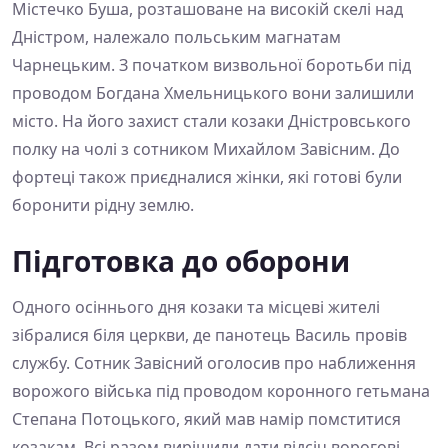
Містечко Буша, розташоване на високій скелі над
Дністром, належало польським магнатам
Чарнецьким. З початком визвольної боротьби під
проводом Богдана Хмельницького вони залишили
місто. На його захист стали козаки Дністровського
полку на чолі з сотником Михайлом Завісним. До
фортеці також приєдналися жінки, які готові були
боронити рідну землю.
Підготовка до оборони
Одного осіннього дня козаки та місцеві жителі
зібралися біля церкви, де панотець Василь провів
службу. Сотник Завісний оголосив про наближення
ворожого війська під проводом коронного гетьмана
Степана Потоцького, який мав намір помститися
козакам. Всі разом вирішили дати відсіч ворогові,