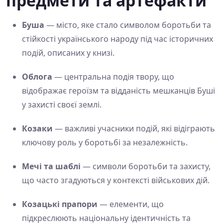
предмети та артефакти
Буша
— місто, яке стало символом боротьби та
стійкості українського народу під час історичних
подій, описаних у книзі.
Облога
— центральна подія твору, що
відображає героїзм та відданість мешканців Буші
у захисті своєї землі.
Козаки
— важливі учасники подій, які відіграють
ключову роль у боротьбі за незалежність.
Мечі та шаблі
— символи боротьби та захисту,
що часто згадуються у контексті військових дій.
Козацькі прапори
— елементи, що
підкреслюють національну ідентичність та