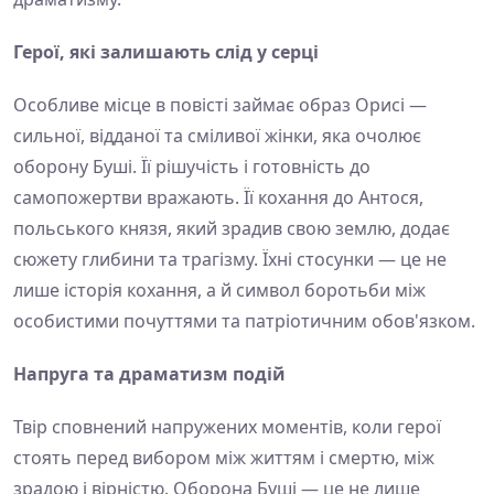
Герої, які залишають слід у серці
Особливе місце в повісті займає образ Орисі —
сильної, відданої та сміливої жінки, яка очолює
оборону Буші. Її рішучість і готовність до
самопожертви вражають. Її кохання до Антося,
польського князя, який зрадив свою землю, додає
сюжету глибини та трагізму. Їхні стосунки — це не
лише історія кохання, а й символ боротьби між
особистими почуттями та патріотичним обов'язком.
Напруга та драматизм подій
Твір сповнений напружених моментів, коли герої
стоять перед вибором між життям і смертю, між
зрадою і вірністю. Оборона Буші — це не лише