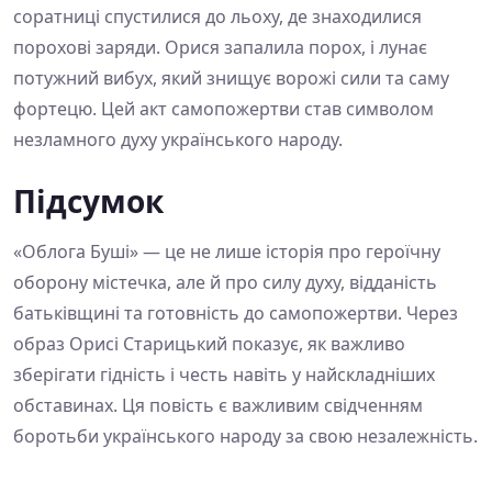
соратниці спустилися до льоху, де знаходилися
порохові заряди. Орися запалила порох, і лунає
потужний вибух, який знищує ворожі сили та саму
фортецю. Цей акт самопожертви став символом
незламного духу українського народу.
Підсумок
«Облога Буші» — це не лише історія про героїчну
оборону містечка, але й про силу духу, відданість
батьківщині та готовність до самопожертви. Через
образ Орисі Старицький показує, як важливо
зберігати гідність і честь навіть у найскладніших
обставинах. Ця повість є важливим свідченням
боротьби українського народу за свою незалежність.