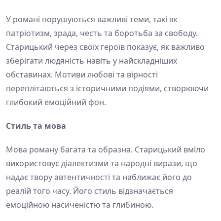
У романі порушуються важливі теми, такі як
патріотизм, зрада, честь та боротьба за свободу.
Старицький через своїх героїв показує, як важливо
зберігати людяність навіть у найскладніших
обставинах. Мотиви любові та вірності
переплітаються з історичними подіями, створюючи
глибокий емоційний фон.
Стиль та мова
Мова роману багата та образна. Старицький вміло
використовує діалектизми та народні вирази, що
надає твору автентичності та наближає його до
реалій того часу. Його стиль відзначається
емоційною насиченістю та глибиною.