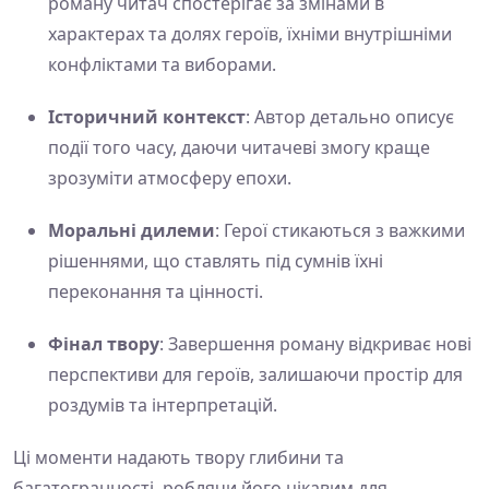
роману читач спостерігає за змінами в
характерах та долях героїв, їхніми внутрішніми
конфліктами та виборами.
Історичний контекст
: Автор детально описує
події того часу, даючи читачеві змогу краще
зрозуміти атмосферу епохи.
Моральні дилеми
: Герої стикаються з важкими
рішеннями, що ставлять під сумнів їхні
переконання та цінності.
Фінал твору
: Завершення роману відкриває нові
перспективи для героїв, залишаючи простір для
роздумів та інтерпретацій.
Ці моменти надають твору глибини та
багатогранності, роблячи його цікавим для