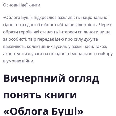
Основні ідеї книги
«Облога Буші» підкреслює важливість національної
гідності та єдності в боротьбі за незалежність. Через
образи героїв, які ставлять інтереси спільноти вище
за особисті, твір передає ідею про силу духу та
важливість колективних зусиль у важкі часи. Також
акцентується увага на складності морального вибору
в умовах війни.
Вичерпний огляд
понять книги
«Облога Буші»