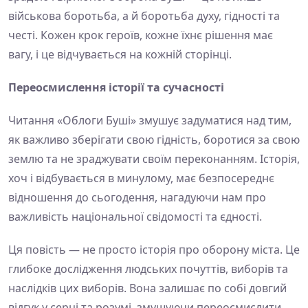
військова боротьба, а й боротьба духу, гідності та
честі. Кожен крок героїв, кожне їхнє рішення має
вагу, і це відчувається на кожній сторінці.
Переосмислення історії та сучасності
Читання «Облоги Буші» змушує задуматися над тим,
як важливо зберігати свою гідність, боротися за свою
землю та не зраджувати своїм переконанням. Історія,
хоч і відбувається в минулому, має безпосереднє
відношення до сьогодення, нагадуючи нам про
важливість національної свідомості та єдності.
Ця повість — не просто історія про оборону міста. Це
глибоке дослідження людських почуттів, виборів та
наслідків цих виборів. Вона залишає по собі довгий
відгук у серці та розумі, змушуючи переосмислити