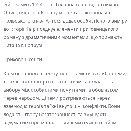
військами в 1654 році. Головна героїня, сотниківна
Орисі, очолює оборону містечка. Її кохання до
польського князя Антося додає особистісного виміру
до історії. Твір поєднує елементи пригодницького
роману з драматичними моментами, що тримають
читача в напрузі .
Приховані сенси
Крім основного сюжету, повість містить глибші теми,
такі як самопожертва, патріотизм та складність
вибору між особистими почуттями та обов'язком
перед народом. Ці теми розкриваються через
взаємодію героїв та їхні внутрішні конфлікти. Вони
додають твору багатогранності та змушують
задуматися про моральні дилеми в умовах війни.