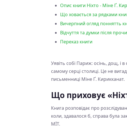
Опис книги Ніхто - Міне Ґ. Ки
Що ховається за рядками книг
Вичерпний огляд поннятть кни
Відчуття та думки після прочи
Переказ книги
Уявіть собі Париж: осінь, дощ, і 
самому серці столиці. Це не вига
письменниці Міне Ґ. Кирикканат.
Що приховує «Ніх
Книга розповідає про розслідуван
коли, здавалося б, справа була за
MİT.