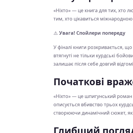
«Ніхто» — це книга для тих, хто л
тим, хто цікавиться міжнародною
⚠️
Увага! Спойлери попереду
У фіналі книги розкривається, що
втягнуті не тільки курдські бойов
залишає після себе довгий відгомі
Початкові вра
«Ніхто» — це шпигунський роман т
описується вбивство трьох курдсь
створюючи динамічний сюжет, яки
Глибший погля