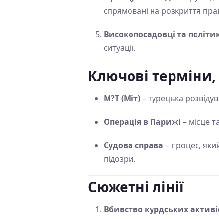
спрямовані на розкриття пра
Високопосадовці та політи
ситуації.
Ключові терміни,
M?T (Міт)
– турецька розвідув
Операція в Парижі
– місце т
Судова справа
– процес, яки
підозри.
Сюжетні лінії
Вбивство курдських активі