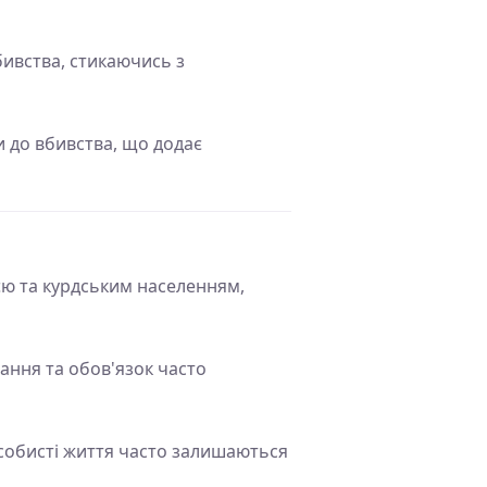
бивства, стикаючись з
и до вбивства, що додає
єю та курдським населенням,
ання та обов'язок часто
 особисті життя часто залишаються