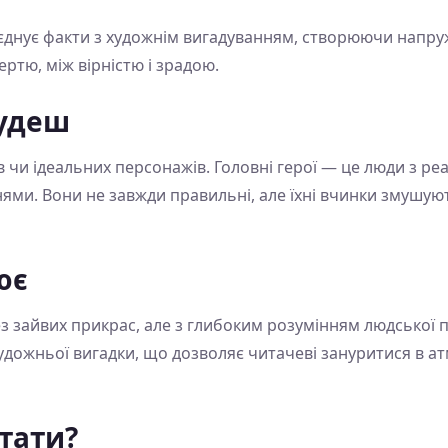
єднує факти з художнім вигадуванням, створюючи напру
ертю, між вірністю і зрадою.
будеш
в чи ідеальних персонажів. Головні герої — це люди з р
ями. Вони не завжди правильні, але їхні вчинки змушую
ює
з зайвих прикрас, але з глибоким розумінням людської пс
удожньої вигадки, що дозволяє читачеві зануритися в ат
тати?