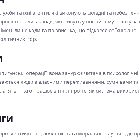
жби та їхні агенти, які виконують складні та небезпечні мі
 професіонали, а люди, які живуть у постійному страху за 
мен, лише коди та прізвиська, що підкреслює їхню анонімн
олітичних ігор.
и
пигунські операції; вона занурює читача в психологічні
ваються люди з власними переживаннями, сумнівами т
атять ті, хто працює в тіні, і про те, як система використ
иги
ро ідентичність, лояльність та моральність у світі, де 