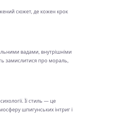
жений сюжет, де кожен крок
еальними вадами, внутрішніми
ть замислитися про мораль,
ихології. Її стиль — це
мосферу шпигунських інтриг і