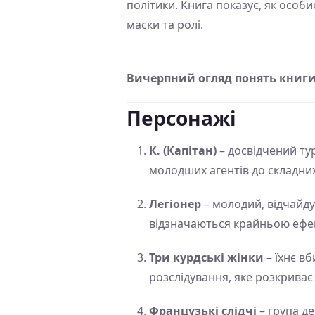
політики. Книга показує, як особи
маски та ролі.
Вичерпний огляд понять книги
Персонажі
К. (Капітан)
– досвідчений тур
молодших агентів до складни
Легіонер
– молодий, відчайду
відзначаються крайньою ефек
Три курдські жінки
– їхнє в
розслідування, яке розкриває 
Французькі слідчі
– група де