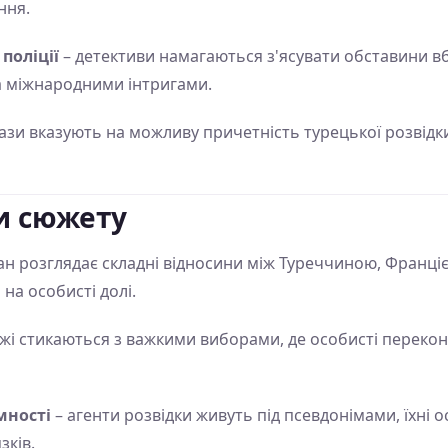
ння.
поліції
– детективи намагаються з'ясувати обставини в
 міжнародними інтригами.
кази вказують на можливу причетність турецької розвідк
и сюжету
н розглядає складні відносини між Туреччиною, Франці
на особисті долі.
жі стикаються з важкими виборами, де особисті перекон
мності
– агенти розвідки живуть під псевдонімами, їхні
зків.