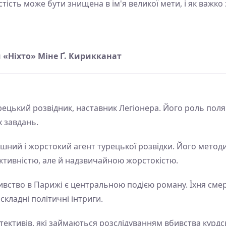
стість може бути знищена в ім'я великої мети, і як важк
 «Ніхто» Міне Ґ. Кирикканат
ецький розвідник, наставник Легіонера. Його роль поляг
х завдань.
шний і жорстокий агент турецької розвідки. Його метод
тивністю, але й надзвичайною жорстокістю.
бивство в Парижі є центральною подією роману. Їхня сме
складні політичні інтриги.
тективів, які займаються розслідуванням вбивства курдсь