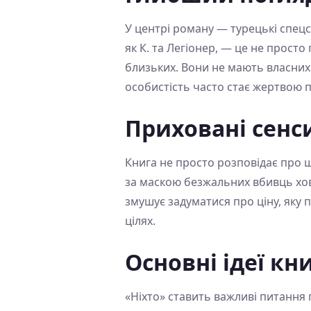
У центрі роману — турецькі спецслу
як К. та Легіонер, — це не просто
близьких. Вони не мають власних і
особистість часто стає жертвою п
Приховані сенс
Книга не просто розповідає про ш
за маскою безжальних вбивць хо
змушує задуматися про ціну, яку пл
цілях.
Основні ідеї кн
«Ніхто» ставить важливі питання п