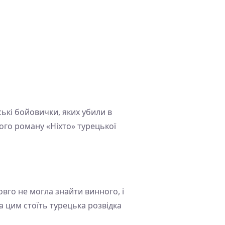
дські бойовички, яких убили в
кого роману «Ніхто» турецької
овго не могла знайти винного, і
а цим стоїть турецька розвідка