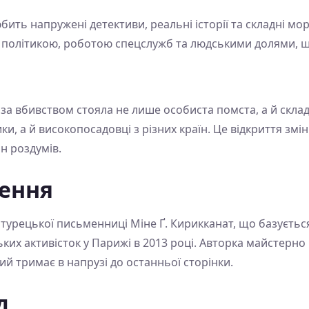
юбить напружені детективи, реальні історії та складні м
 політикою, роботою спецслужб та людськими долями, щ
 за вбивством стояла не лише особиста помста, а й склад
ики, а й високопосадовці з різних країн. Це відкриття зм
н роздумів.
ження
урецької письменниці Міне Ґ. Кирикканат, що базується 
ких активісток у Парижі в 2013 році. Авторка майстерно
й тримає в напрузі до останньої сторінки.
д