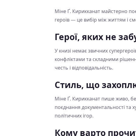
Міне Ґ. Кирикканат майстерно по
героїв — це вибір між життям і см
Герої, яких не за
У книзі немає звичних супергерої
конфліктами та складними рішенн
честь і відповідальність.
Стиль, що захопл
Міне Ґ. Кирикканат пише живо, бе
поєднання документальності та х
політичних ігор.
Кому варто прочи