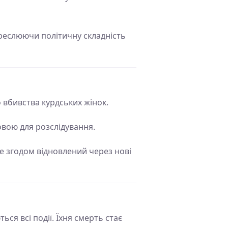
дкреслюючи політичну складність
 вбивства курдських жінок.
овою для розслідування.
е згодом відновлений через нові
ся всі події. Їхня смерть стає