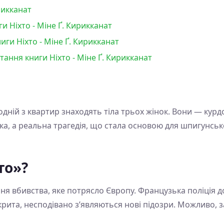
рикканат
и Ніхто - Міне Ґ. Кирикканат
ги Ніхто - Міне Ґ. Кирикканат
тання книги Ніхто - Міне Ґ. Кирикканат
в одній з квартир знаходять тіла трьох жінок. Вони — кур
дка, а реальна трагедія, що стала основою для шпигунсь
то»?
ня вбивства, яке потрясло Європу. Французька поліція д
крита, несподівано з’являються нові підозри. Можливо, з