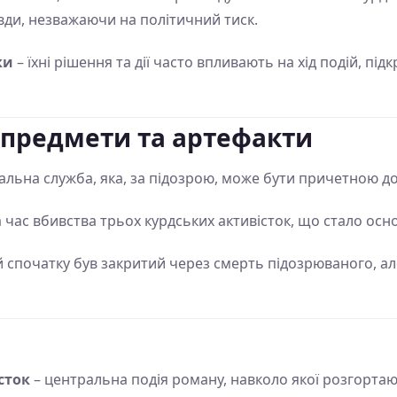
вди, незважаючи на політичний тиск.
ки
– їхні рішення та дії часто впливають на хід подій, пі
 предмети та артефакти
альна служба, яка, за підозрою, може бути причетною до
а час вбивства трьох курдських активісток, що стало осн
й спочатку був закритий через смерть підозрюваного, ал
сток
– центральна подія роману, навколо якої розгортають