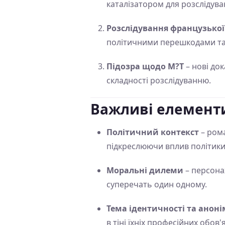
каталізатором для розслідува
Розслідування французької 
політичними перешкодами та
Підозра щодо M?T
– нові до
складності розслідуванню.
Важливі елемент
Політичний контекст
– рома
підкреслюючи вплив політики 
Моральні дилеми
– персона
суперечать один одному.
Тема ідентичності та аноні
в тіні їхніх професійних обов'я