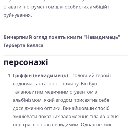
ставати інструментом для особистих амбіцій і
руйнування.
Вичерпний огляд понять книги "Невидимець"
Герберта Веллса
персонажі
Гріффін (невидимець)
– головний герой і
водночас антагоніст роману. Він був
талановитим медичним студентом з
альбінізмом, який згодом присвятив себе
дослідженню оптики. Винайшовши спосіб
змінювати показник заломлення тіла до рівня
повітря, він став невидимим. Однак не зміг