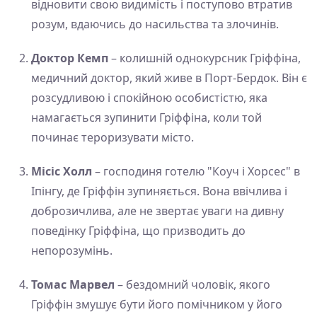
відновити свою видимість і поступово втратив
розум, вдаючись до насильства та злочинів.
Доктор Кемп
– колишній однокурсник Гріффіна,
медичний доктор, який живе в Порт-Бердок. Він є
розсудливою і спокійною особистістю, яка
намагається зупинити Гріффіна, коли той
починає тероризувати місто.
Місіс Холл
– господиня готелю "Коуч і Хорсес" в
Іпінгу, де Гріффін зупиняється. Вона ввічлива і
доброзичлива, але не звертає уваги на дивну
поведінку Гріффіна, що призводить до
непорозумінь.
Томас Марвел
– бездомний чоловік, якого
Гріффін змушує бути його помічником у його