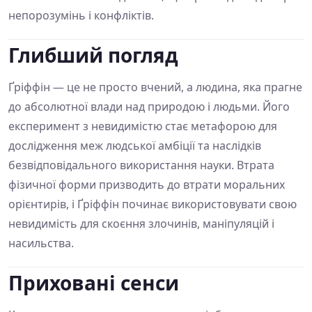
непорозумінь і конфліктів.
Глибший погляд
Ґріффін — це не просто вчений, а людина, яка прагне
до абсолютної влади над природою і людьми. Його
експеримент з невидимістю стає метафорою для
дослідження меж людської амбіції та наслідків
безвідповідального використання науки. Втрата
фізичної форми призводить до втрати моральних
орієнтирів, і Ґріффін починає використовувати свою
невидимість для скоєння злочинів, маніпуляцій і
насильства.
Приховані сенси