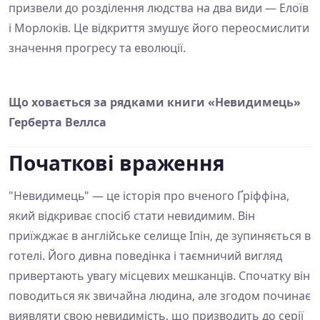
призвели до розділення людства на два види — Елоїв
і Морлоків. Це відкриття змушує його переосмислити
значення прогресу та еволюції.
Що ховається за рядками книги «Невидимець»
Герберта Веллса
Початкові враження
"Невидимець" — це історія про вченого Ґріффіна,
який відкриває спосіб стати невидимим. Він
приїжджає в англійське селище Іпін, де зупиняється в
готелі. Його дивна поведінка і таємничий вигляд
привертають увагу місцевих мешканців. Спочатку він
поводиться як звичайна людина, але згодом починає
виявляти свою невидимість, що призводить до серії