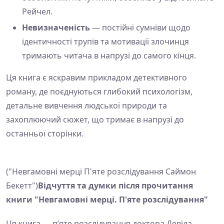
Рейчел.
Невизначеність
— постійні сумніви щодо
ідентичності трупів та мотивації злочинця
тримають читача в напрузі до самого кінця.
Ця книга є яскравим прикладом детективного
роману, де поєднуються глибокий психологізм,
детальне вивчення людської природи та
захоплюючий сюжет, що тримає в напрузі до
останньої сторінки.
("Невгамовні мерці П'яте розслідування Саймон
Бекетт")
Відчуття та думки після прочитання
книги "Невгамовні мерці. П'яте розслідування"
Ця книга — п’яте розслідування доктора Девіда