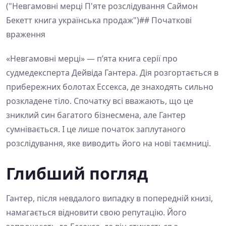
("Невгамовні мерці П'яте розслідування Саймон
Бекетт книга українська продаж")## Початкові
враження
«Невгамовні мерці» — п’ята книга серії про
судмедексперта Дейвіда Гантера. Дія розгортається в
прибережних болотах Ессекса, де знаходять сильно
розкладене тіло. Спочатку всі вважають, що це
зниклий син багатого бізнесмена, але Гантер
сумнівається. І це лише початок заплутаного
розслідування, яке виводить його на нові таємниці.
Глибший погляд
Гантер, після невдалого випадку в попередній книзі,
намагається відновити свою репутацію. Його