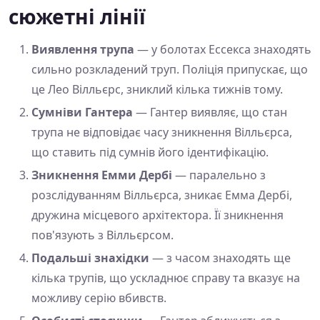
сюжетні лінії
Виявлення трупа
— у болотах Ессекса знаходять
сильно розкладений труп. Поліція припускає, що
це Лео Вілльєрс, зниклий кілька тижнів тому.
Сумніви Гантера
— Гантер виявляє, що стан
трупа не відповідає часу зникнення Вілльєрса,
що ставить під сумнів його ідентифікацію.
Зникнення Емми Дербі
— паралельно з
розслідуванням Вілльєрса, зникає Емма Дербі,
дружина місцевого архітектора. Її зникнення
пов'язують з Вілльєрсом.
Подальші знахідки
— з часом знаходять ще
кілька трупів, що ускладнює справу та вказує на
можливу серію вбивств.