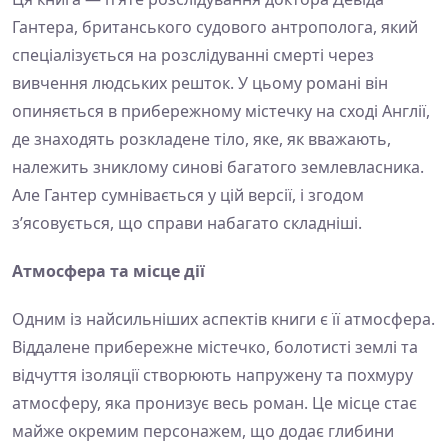
Гантера, британського судового антрополога, який
спеціалізується на розслідуванні смерті через
вивчення людських решток. У цьому романі він
опиняється в прибережному містечку на сході Англії,
де знаходять розкладене тіло, яке, як вважають,
належить зниклому синові багатого землевласника.
Але Гантер сумнівається у цій версії, і згодом
з’ясовується, що справи набагато складніші.
Атмосфера та місце дії
Одним із найсильніших аспектів книги є її атмосфера.
Віддалене прибережне містечко, болотисті землі та
відчуття ізоляції створюють напружену та похмуру
атмосферу, яка пронизує весь роман. Це місце стає
майже окремим персонажем, що додає глибини