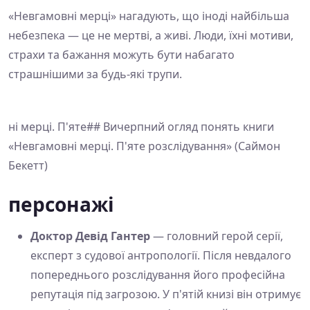
«Невгамовні мерці» нагадують, що іноді найбільша
небезпека — це не мертві, а живі. Люди, їхні мотиви,
страхи та бажання можуть бути набагато
страшнішими за будь-які трупи.
ні мерці. П'яте## Вичерпний огляд понять книги
«Невгамовні мерці. П'яте розслідування» (Саймон
Бекетт)
персонажі
Доктор Девід Гантер
— головний герой серії,
експерт з судової антропології. Після невдалого
попереднього розслідування його професійна
репутація під загрозою. У п'ятій книзі він отримує