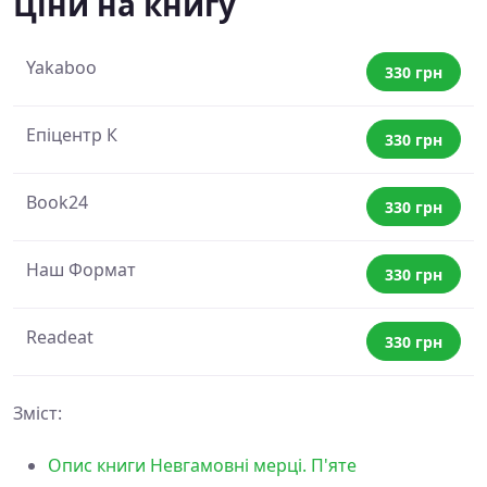
Ціни на книгу
Yakaboo
330 грн
Епіцентр К
330 грн
Book24
330 грн
Наш Формат
330 грн
Readeat
330 грн
Зміст:
Опис книги Невгамовні мерці. П'яте