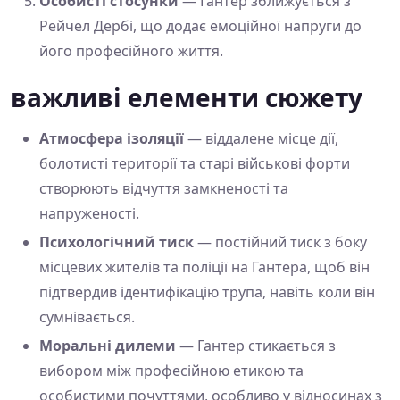
Особисті стосунки
— Гантер зближується з
Рейчел Дербі, що додає емоційної напруги до
його професійного життя.
важливі елементи сюжету
Атмосфера ізоляції
— віддалене місце дії,
болотисті території та старі військові форти
створюють відчуття замкненості та
напруженості.
Психологічний тиск
— постійний тиск з боку
місцевих жителів та поліції на Гантера, щоб він
підтвердив ідентифікацію трупа, навіть коли він
сумнівається.
Моральні дилеми
— Гантер стикається з
вибором між професійною етикою та
особистими почуттями, особливо у відносинах з