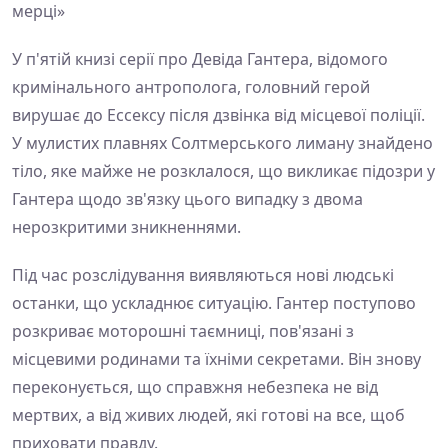
мерці»
У п'ятій книзі серії про Девіда Гантера, відомого
кримінального антрополога, головний герой
вирушає до Ессексу після дзвінка від місцевої поліції.
У мулистих плавнях Солтмерського лиману знайдено
тіло, яке майже не розклалося, що викликає підозри у
Гантера щодо зв'язку цього випадку з двома
нерозкритими зникненнями.
Під час розслідування виявляються нові людські
останки, що ускладнює ситуацію. Гантер поступово
розкриває моторошні таємниці, пов'язані з
місцевими родинами та їхніми секретами. Він знову
переконується, що справжня небезпека не від
мертвих, а від живих людей, які готові на все, щоб
приховати правду.