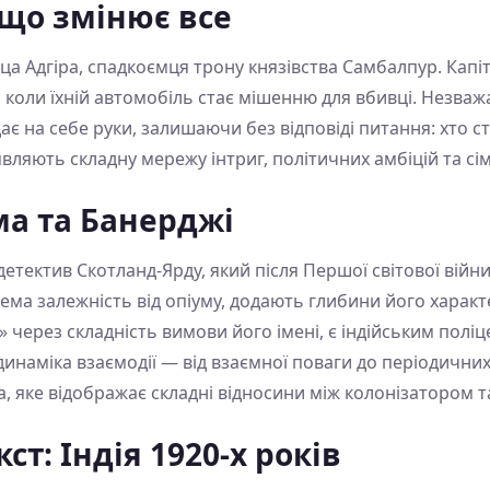
 що змінює все
а Адгіра, спадкоємця трону князівства Самбалпур. Капі
, коли їхній автомобіль стає мішенню для вбивці. Незва
є на себе руки, залишаючи без відповіді питання: хто ст
вляють складну мережу інтриг, політичних амбіцій та сі
ма та Банерджі
тектив Скотланд-Ярду, який після Першої світової війни 
крема залежність від опіуму, додають глибини його харак
 через складність вимови його імені, є індійським пол
я динаміка взаємодії — від взаємної поваги до періодичн
, яке відображає складні відносини між колонізатором т
т: Індія 1920-х років