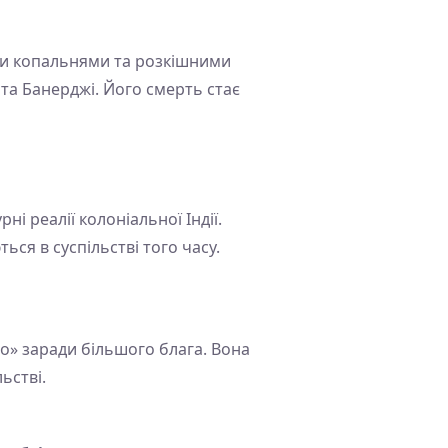
ми копальнями та розкішними
та Банерджі. Його смерть стає
і реалії колоніальної Індії.
ся в суспільстві того часу.
ло» заради більшого блага. Вона
ьстві.