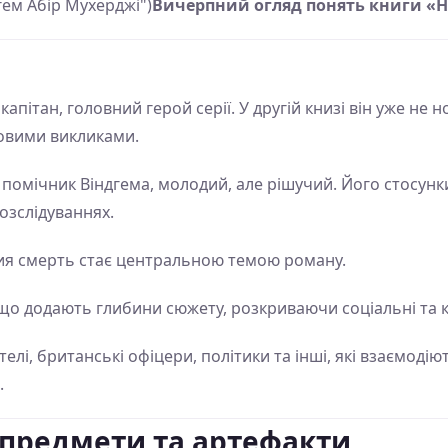
гем Абір Мухерджі")
Вичерпний огляд понять книги «Н
пітан, головний герой серії. У другій книзі він уже не н
новими викликами.
помічник Віндгема, молодий, але рішучий. Його стосунки
озслідуваннях.
ия смерть стає центральною темою роману.
о додають глибини сюжету, розкриваючи соціальні та ку
елі, британські офіцери, політики та інші, які взаємоді
.
 предмети та артефакти