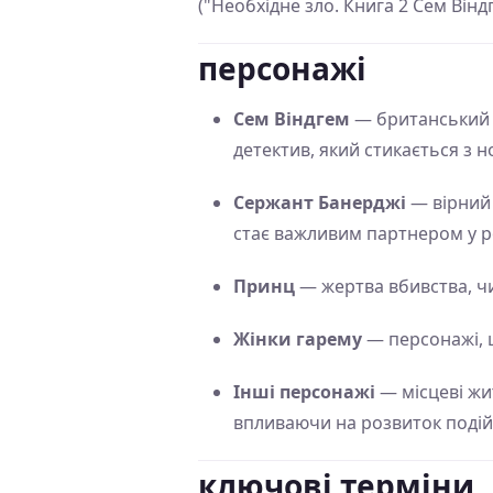
("Необхідне зло. Книга 2 Сем Вінд
персонажі
Сем Віндгем
— британський ка
детектив, який стикається з 
Сержант Банерджі
— вірний 
стає важливим партнером у р
Принц
— жертва вбивства, ч
Жінки гарему
— персонажі, щ
Інші персонажі
— місцеві жит
впливаючи на розвиток подій
ключові терміни,