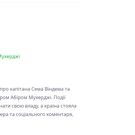
 Мухерджі
 про капітана Сема Віндема та
ром Абіром Мухерджі. Події
чати свою владу, а країна стояла
лера та соціального коментаря,