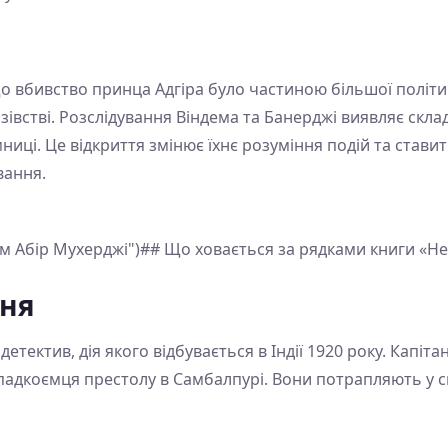
о вбивство принца Адгіра було частиною більшої політич
зівстві. Розслідування Віндема та Банерджі виявляє скла
иці. Це відкриття змінює їхнє розуміння подій та ставит
вання.
ем Абір Мухерджі")## Що ховається за рядками книги «Не
ння
етектив, дія якого відбувається в Індії 1920 року. Капіта
адкоємця престолу в Самбалпурі. Вони потрапляють у сві