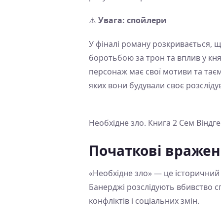
⚠️
Увага: спойлери
У фіналі роману розкривається, щ
боротьбою за трон та вплив у кня
персонаж має свої мотиви та таємн
яких вони будували своє розсліду
Необхідне зло. Книга 2 Сем Віндг
Початкові враже
«Необхідне зло» — це історичний д
Банерджі розслідують вбивство сп
конфліктів і соціальних змін.