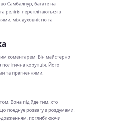
тво Самбалпур, багате на
та релігія переплітаються з
ями, між духовністю та
ка
ним коментарем. Він майстерно
а політична корупція. Його
ями та прагненнями.
ом. Вона підійде тим, хто
, що поєднує розвагу з роздумами.
продовженням, поглиблюючи