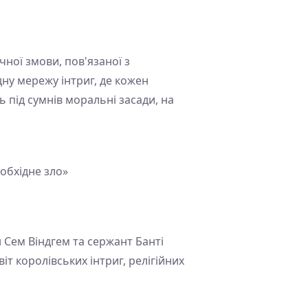
ної змови, пов'язаної з
дну мережу інтриг, де кожен
ь під сумнів моральні засади, на
обхідне зло»
н Сем Віндгем та сержант Банті
т королівських інтриг, релігійних