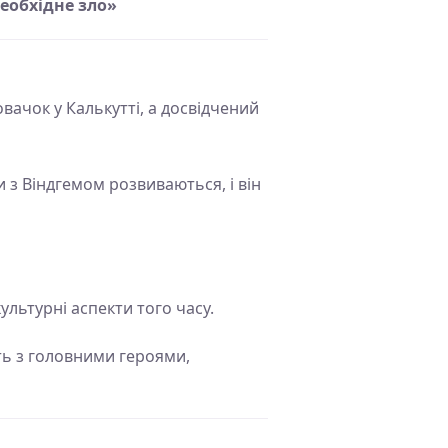
еобхідне зло»
овачок у Калькутті, а досвідчений
 з Віндгемом розвиваються, і він
льтурні аспекти того часу.
ють з головними героями,