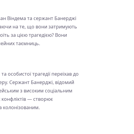
тан Віндема та сержант Банерджі
жаючи на те, що вони затримують
оїть за цією трагедією? Вони
мейних таємниць.
та особистої трагедії переїхав до
теру. Сержант Банерджі, відомий
іцейським з високим соціальним
их конфліктів — створює
а колонізованим.