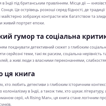
в Індії під британським правлінням. Місце дії — князівс
онця. Це острівець розкоші серед бідності, де традиції 
 майстерно зображує контрасти між багатством та злидн
и живий портрет епохи.
кий гумор та соціальна крити
нням поєднувати детективний сюжет з глибоким соціаль
и серйозні теми, такі як расизм, соціальна нерівність т
ролей, а живі люди з власними переконаннями, слабкост
о ця книга
их, хто любить детективи з глибоким історичним контекст
колоніалізму в Індії, а також тим, хто шукає літературу
маном серії, «A Rising Man», ця книга стане логічним 
сунків.