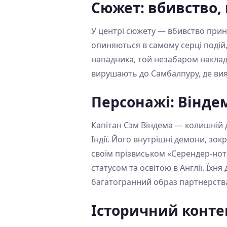
Сюжет: вбивство,
У центрі сюжету — вбивство принц
опиняються в самому серці подій
нападника, той незабаром наклада
вирушають до Самбалпуру, де вия
Персонажі: Вінде
Капітан Сэм Віндема — колишній де
Індії. Його внутрішні демони, зо
своїм прізвиськом «Серендер-нот»
статусом та освітою в Англії. Їхн
багатогранний образ партнерства
Історичний контекс