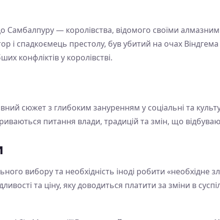
до Самбалпуру — королівства, відомого своїми алмазни
р і спадкоємець престолу, був убитий на очах Віндгема 
ших конфліктів у королівстві.
ний сюжет з глибоким зануренням у соціальні та культурн
иваються питання влади, традицій та змін, що відбувають
и
ьного вибору та необхідність іноді робити «необхідне з
ивості та ціну, яку доводиться платити за зміни в суспіл