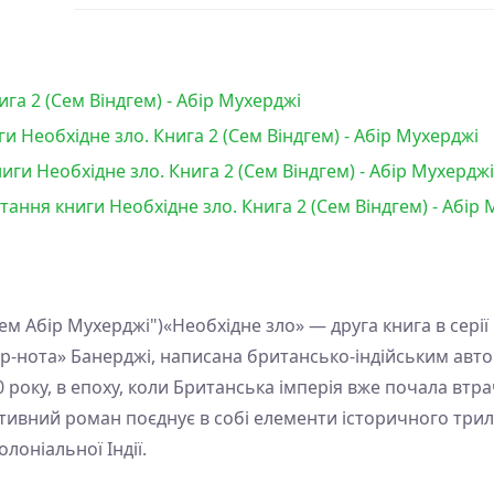
га 2 (Сем Віндгем) - Абір Мухерджі
и Необхідне зло. Книга 2 (Сем Віндгем) - Абір Мухерджі
ги Необхідне зло. Книга 2 (Сем Віндгем) - Абір Мухерджі
тання книги Необхідне зло. Книга 2 (Сем Віндгем) - Абір
ем Абір Мухерджі")«Необхідне зло» — друга книга в серії
-нота» Банерджі, написана британсько-індійським авто
 року, в епоху, коли Британська імперія вже почала втра
ктивний роман поєднує в собі елементи історичного три
оніальної Індії.