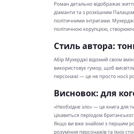
Роман детально відображає життя 
діаманти та з розкішним Палацом С
політичними інтригами. Мухерджі
політичною корупцією, створююч
Стиль автора: тон
Абір Мухерджі відомий своїм вмі
використовує гумор, щоб висвітлит
персонажі — це не просто носії 
Висновок: для ког
«Необхідне зло» — це книга для т
цікавиться періодом британського 
Якщо ви вже знайомі з першим ро
розуміння персонажів та їхніх сто