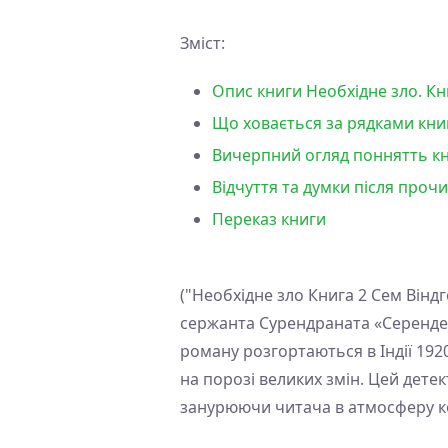
Зміст:
Опис книги Необхідне зло. Кни
Що ховається за рядками книг
Вичерпний огляд поннятть кни
Відчуття та думки після прочи
Переказ книги
("Необхідне зло Книга 2 Сем Віндг
сержанта Сурендраната «Серендер
роману розгортаються в Індії 1920
на порозі великих змін. Цей дете
занурюючи читача в атмосферу кол