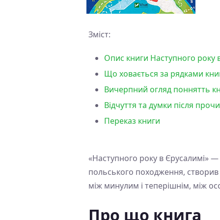
Зміст:
Опис книги Наступного року в
Що ховається за рядками книг
Вичерпний огляд поннятть кн
Відчуття та думки після проч
Переказ книги
«Наступного року в Єрусалимі» —
польського походження, створив т
між минулим і теперішнім, між ос
Про що книга