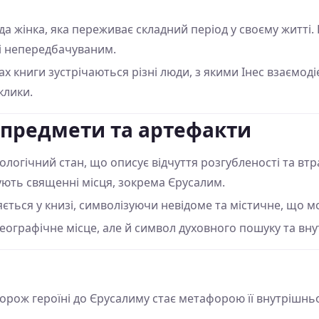
а жінка, яка переживає складний період у своєму житті. В
 і непередбачуваним.
х книги зустрічаються різні люди, з якими Інес взаємодіє
клики.
 предмети та артефакти
логічний стан, що описує відчуття розгубленості та втра
ують священні місця, зокрема Єрусалим.
ється у книзі, символізуючи невідоме та містичне, що м
еографічне місце, але й символ духовного пошуку та вн
рож героїні до Єрусалиму стає метафорою її внутрішнь