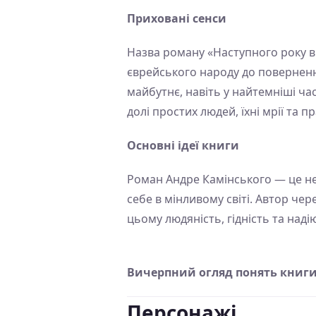
Приховані сенси
Назва роману «Наступного року в
єврейського народу до повернення
майбутнє, навіть у найтемніші час
долі простих людей, їхні мрії та п
Основні ідеї книги
Роман Андре Камінського — це не 
себе в мінливому світі. Автор чер
цьому людяність, гідність та наді
Вичерпний огляд понять книги
Персонажі