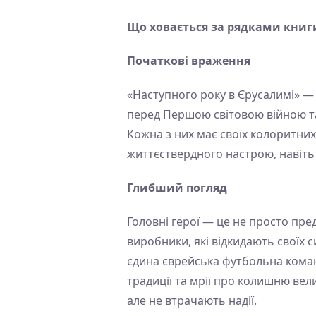
Що ховається за рядками книг
Початкові враження
«Наступного року в Єрусалимі» — ц
перед Першою світовою війною та 
Кожна з них має своїх колоритних
життєствердного настрою, навіть 
Глибший погляд
Головні герої — це не просто пред
виробники, які відкидають своїх 
єдина єврейська футбольна коман
традиції та мрії про колишню вели
але не втрачають надії.