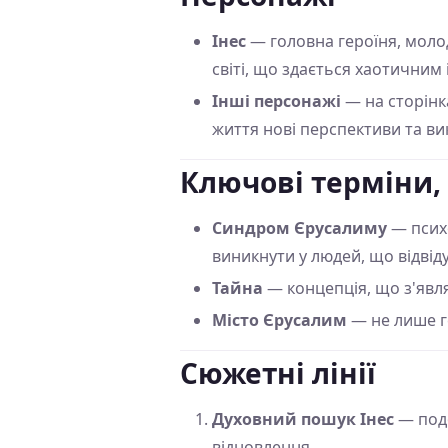
Інес
— головна героїня, молод
світі, що здається хаотичним
Інші персонажі
— на сторінка
життя нові перспективи та ви
Ключові терміни,
Синдром Єрусалиму
— психо
виникнути у людей, що відвід
Тайна
— концепція, що з'явля
Місто Єрусалим
— не лише г
Сюжетні лінії
Духовний пошук Інес
— подо
відновлення.