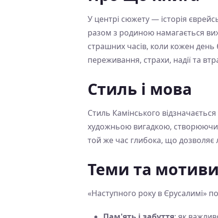
У центрі сюжету — історія єврейс
разом з родиною намагається виж
страшних часів, коли кожен день 
переживання, страхи, надії та втр
Стиль і мова
Стиль Камінського відзначається
художньою вигадкою, створюючи ат
той же час глибока, що дозволяє 
Теми та мотив
«Наступного року в Єрусалимі» по
Пам'ять і забуття
: як важлив