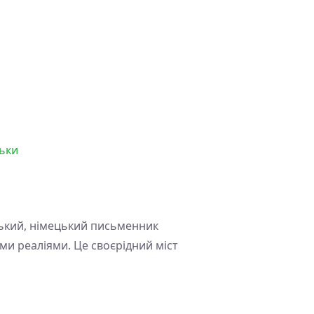
ськи
ський, німецький письменник
ми реаліями. Це своєрідний міст