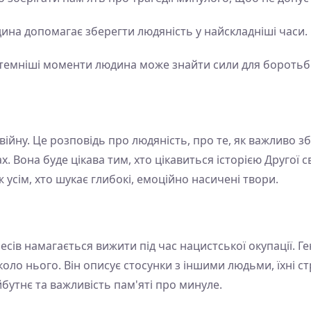
одина допомагає зберегти людяність у найскладніші часи.
айтемніші моменти людина може знайти сили для боротьб
війну. Це розповідь про людяність, про те, як важливо збе
. Вона буде цікава тим, хто цікавиться історією Другої с
 усім, хто шукає глибокі, емоційно насичені твори.
лесів намагається вижити під час нацистської окупації. Г
коло нього. Він описує стосунки з іншими людьми, їхні стр
утнє та важливість пам'яті про минуле.