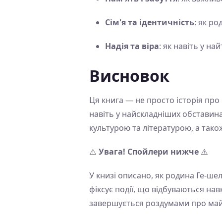
Сім'я та ідентичність
: як р
Надія та віра
: як навіть у н
Висновок
Ця книга — не просто історія про 
навіть у найскладніших обставинах
культурою та літературою, а також
⚠️
Увага! Спойлери нижче
⚠️
У книзі описано, як родина Ге-ше
фіксує події, що відбуваються нав
завершується роздумами про майб