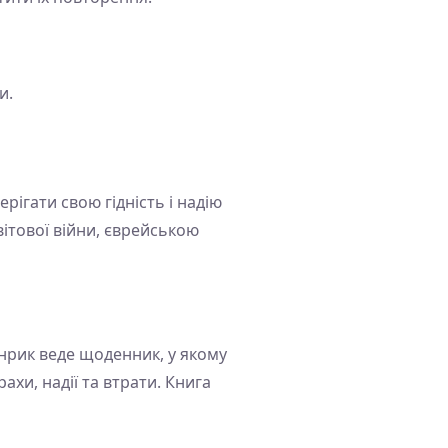
и.
рігати свою гідність і надію
вітової війни, єврейською
енрик веде щоденник, у якому
ахи, надії та втрати. Книга