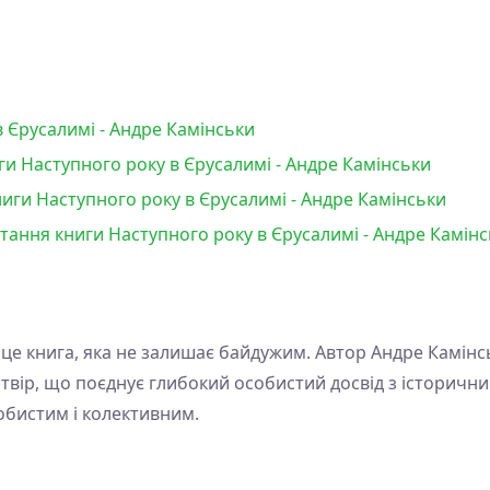
 Єрусалимі - Андре Камінськи
и Наступного року в Єрусалимі - Андре Камінськи
иги Наступного року в Єрусалимі - Андре Камінськи
итання книги Наступного року в Єрусалимі - Андре Камін
 це книга, яка не залишає байдужим. Автор Андре Камін
вір, що поєднує глибокий особистий досвід з історични
обистим і колективним.