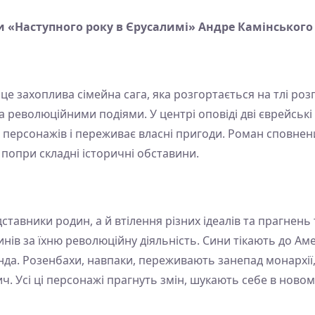
и «Наступного року в Єрусалимі» Андре Камінського
е захоплива сімейна сага, яка розгортається на тлі розп
революційними подіями. У центрі оповіді дві єврейські 
 персонажів і переживає власні пригоди. Роман сповнений
попри складні історичні обставини.
ставники родин, а й втілення різних ідеалів та прагнень
синів за їхню революційну діяльність. Сини тікають до Ам
да. Розенбахи, навпаки, переживають занепад монархії,
ч. Усі ці персонажі прагнуть змін, шукають себе в новом