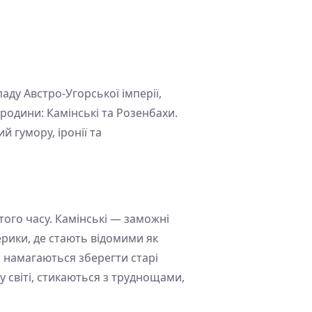
аду Австро-Угорської імперії,
родини: Камінські та Розенбахи.
 гумору, іронії та
 того часу. Камінські — заможні
ерики, де стають відомими як
 намагаються зберегти старі
у світі, стикаються з труднощами,