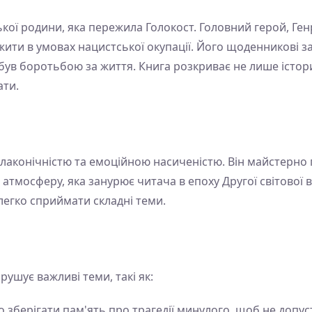
ької родини, яка пережила Голокост. Головний герой, Ген
ити в умовах нацистської окупації. Його щоденникові з
був боротьбою за життя. Книга розкриває не лише історич
ати.
 лаконічністю та емоційною насиченістю. Він майстерно 
мосферу, яка занурює читача в епоху Другої світової ві
легко сприймати складні теми.
и
рушує важливі теми, такі як:
о зберігати пам'ять про трагедії минулого, щоб не допус