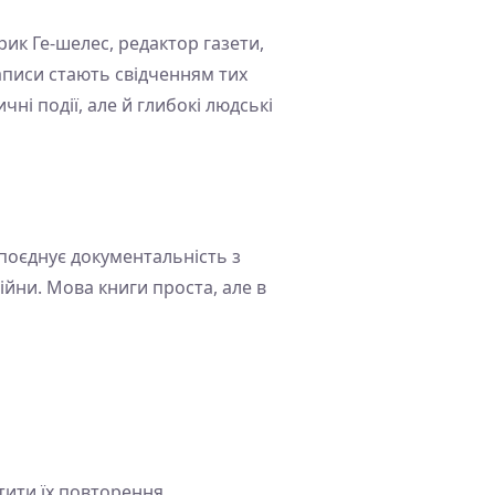
рик Ге-шелес, редактор газети,
аписи стають свідченням тих
ні події, але й глибокі людські
поєднує документальність з
йни. Мова книги проста, але в
тити їх повторення.