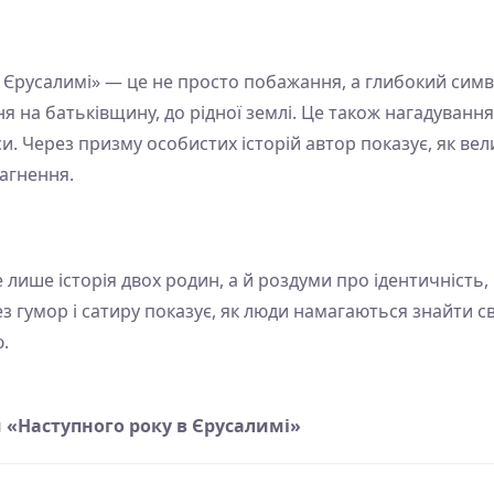
 Єрусалимі» — це не просто побажання, а глибокий сим
 на батьківщину, до рідної землі. Це також нагадування 
и. Через призму особистих історій автор показує, як вел
рагнення.
лише історія двох родин, а й роздуми про ідентичність,
ез гумор і сатиру показує, як люди намагаються знайти св
ю.
 «Наступного року в Єрусалимі»