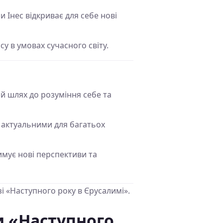
 Інес відкриває для себе нові
су в умовах сучасного світу.
й шлях до розуміння себе та
є актуальними для багатьох
мує нові перспективи та
і «Наступного року в Єрусалимі».
и «Наступного