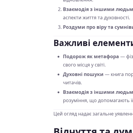
Взаємодія з іншими людь
аспекти життя та духовності.
Роздуми про віру та сумнів
Важливі елемент
Подорож як метафора
— фіз
свого місця у світі.
Духовні пошуки
— книга пор
читачів.
Взаємодія з іншими людь
розуміння, що допомагають їй
Цей огляд надає загальне уявленн
Відчуття та ду