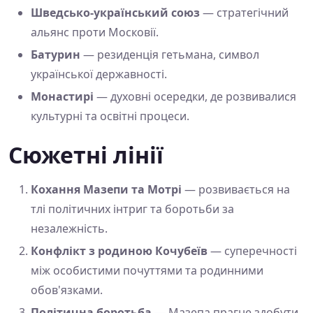
Шведсько-український союз
— стратегічний
альянс проти Московії.
Батурин
— резиденція гетьмана, символ
української державності.
Монастирі
— духовні осередки, де розвивалися
культурні та освітні процеси.
Сюжетні лінії
Кохання Мазепи та Мотрі
— розвивається на
тлі політичних інтриг та боротьби за
незалежність.
Конфлікт з родиною Кочубеїв
— суперечності
між особистими почуттями та родинними
обов'язками.
Політична боротьба
— Мазепа прагне здобути