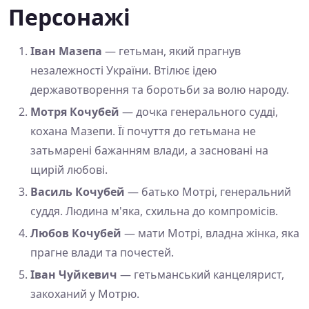
Персонажі
Іван Мазепа
— гетьман, який прагнув
незалежності України. Втілює ідею
державотворення та боротьби за волю народу.
Мотря Кочубей
— дочка генерального судді,
кохана Мазепи. Її почуття до гетьмана не
затьмарені бажанням влади, а засновані на
щирій любові.
Василь Кочубей
— батько Мотрі, генеральний
суддя. Людина м'яка, схильна до компромісів.
Любов Кочубей
— мати Мотрі, владна жінка, яка
прагне влади та почестей.
Іван Чуйкевич
— гетьманський канцелярист,
закоханий у Мотрю.