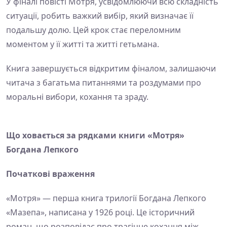
У фіналі повісті Мотря, усвідомлюючи всю складність
ситуації, робить важкий вибір, який визначає її
подальшу долю. Цей крок стає переломним
моментом у її житті та житті гетьмана.
Книга завершується відкритим фіналом, залишаючи
читача з багатьма питаннями та роздумами про
моральні вибори, кохання та зраду.
Що ховається за рядками книги «Мотря»
Богдана Лепкого
Початкові враження
«Мотря» — перша книга трилогії Богдана Лепкого
«Мазепа», написана у 1926 році. Це історичний
роман, що розповідає про трагічне кохання між