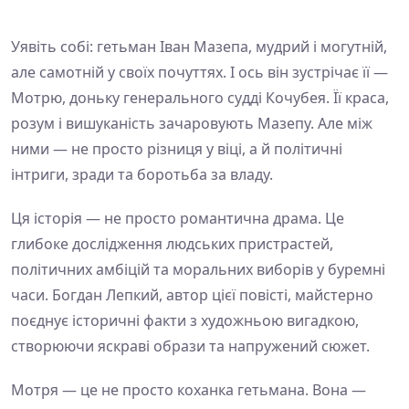
Уявіть собі: гетьман Іван Мазепа, мудрий і могутній,
але самотній у своїх почуттях. І ось він зустрічає її —
Мотрю, доньку генерального судді Кочубея. Її краса,
розум і вишуканість зачаровують Мазепу. Але між
ними — не просто різниця у віці, а й політичні
інтриги, зради та боротьба за владу.
Ця історія — не просто романтична драма. Це
глибоке дослідження людських пристрастей,
політичних амбіцій та моральних виборів у буремні
часи. Богдан Лепкий, автор цієї повісті, майстерно
поєднує історичні факти з художньою вигадкою,
створюючи яскраві образи та напружений сюжет.
Мотря — це не просто коханка гетьмана. Вона —