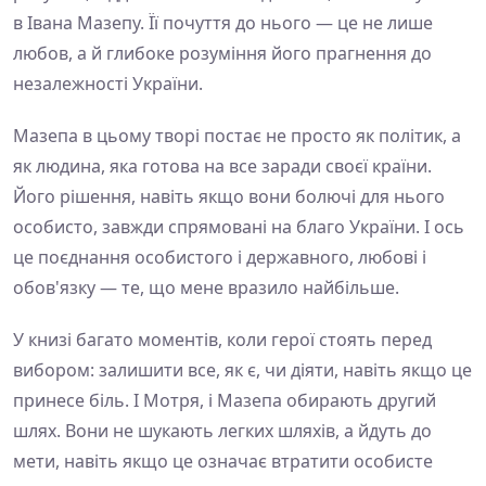
в Івана Мазепу. Її почуття до нього — це не лише
любов, а й глибоке розуміння його прагнення до
незалежності України.
Мазепа в цьому творі постає не просто як політик, а
як людина, яка готова на все заради своєї країни.
Його рішення, навіть якщо вони болючі для нього
особисто, завжди спрямовані на благо України. І ось
це поєднання особистого і державного, любові і
обов'язку — те, що мене вразило найбільше.
У книзі багато моментів, коли герої стоять перед
вибором: залишити все, як є, чи діяти, навіть якщо це
принесе біль. І Мотря, і Мазепа обирають другий
шлях. Вони не шукають легких шляхів, а йдуть до
мети, навіть якщо це означає втратити особисте