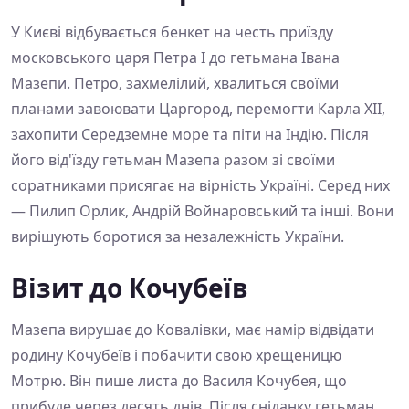
У Києві відбувається бенкет на честь приїзду
московського царя Петра І до гетьмана Івана
Мазепи. Петро, захмелілий, хвалиться своїми
планами завоювати Царгород, перемогти Карла ХІІ,
захопити Середземне море та піти на Індію. Після
його від'їзду гетьман Мазепа разом зі своїми
соратниками присягає на вірність Україні. Серед них
— Пилип Орлик, Андрій Войнаровський та інші. Вони
вирішують боротися за незалежність України.
Візит до Кочубеїв
Мазепа вирушає до Ковалівки, має намір відвідати
родину Кочубеїв і побачити свою хрещеницю
Мотрю. Він пише листа до Василя Кочубея, що
прибуде через десять днів. Після сніданку гетьман