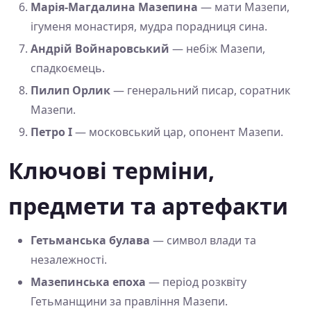
Марія-Магдалина Мазепина
— мати Мазепи,
ігуменя монастиря, мудра порадниця сина.
Андрій Войнаровський
— небіж Мазепи,
спадкоємець.
Пилип Орлик
— генеральний писар, соратник
Мазепи.
Петро І
— московський цар, опонент Мазепи.
Ключові терміни,
предмети та артефакти
Гетьманська булава
— символ влади та
незалежності.
Мазепинська епоха
— період розквіту
Гетьманщини за правління Мазепи.