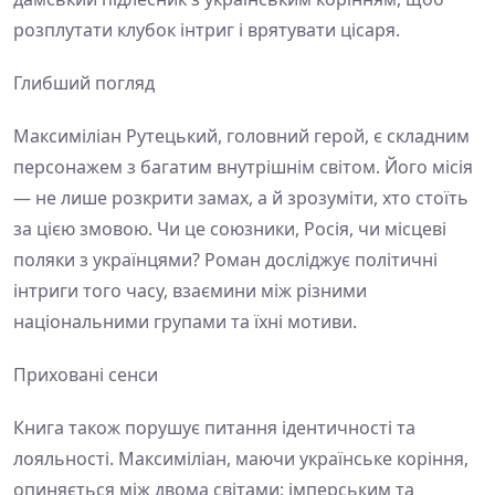
розплутати клубок інтриг і врятувати цісаря.
Глибший погляд
Максиміліан Рутецький, головний герой, є складним
персонажем з багатим внутрішнім світом. Його місія
— не лише розкрити замах, а й зрозуміти, хто стоїть
за цією змовою. Чи це союзники, Росія, чи місцеві
поляки з українцями? Роман досліджує політичні
інтриги того часу, взаємини між різними
національними групами та їхні мотиви.
Приховані сенси
Книга також порушує питання ідентичності та
лояльності. Максиміліан, маючи українське коріння,
опиняється між двома світами: імперським та