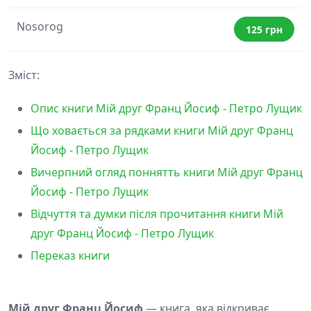
Nosorog
125 грн
Зміст:
Опис книги Мій друг Франц Йосиф - Петро Лущик
Що ховається за рядками книги Мій друг Франц
Йосиф - Петро Лущик
Вичерпний огляд поннятть книги Мій друг Франц
Йосиф - Петро Лущик
Відчуття та думки після прочитання книги Мій
друг Франц Йосиф - Петро Лущик
Переказ книги
Мій друг Франц Йосиф
— книга, яка відкриває