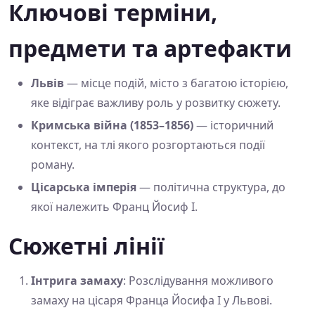
Ключові терміни,
предмети та артефакти
Львів
— місце подій, місто з багатою історією,
яке відіграє важливу роль у розвитку сюжету.
Кримська війна (1853–1856)
— історичний
контекст, на тлі якого розгортаються події
роману.
Цісарська імперія
— політична структура, до
якої належить Франц Йосиф І.
Сюжетні лінії
Інтрига замаху
: Розслідування можливого
замаху на цісаря Франца Йосифа І у Львові.