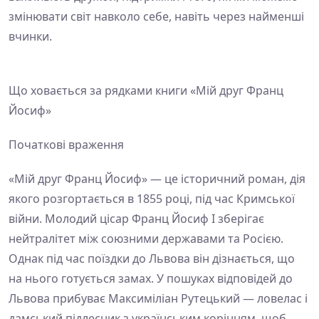
змінювати світ навколо себе, навіть через найменші
вчинки.
Що ховається за рядками книги «Мій друг Франц
Йосиф»
Початкові враження
«Мій друг Франц Йосиф» — це історичний роман, дія
якого розгортається в 1855 році, під час Кримської
війни. Молодий цісар Франц Йосиф І зберігає
нейтралітет між союзними державами та Росією.
Однак під час поїздки до Львова він дізнається, що
на нього готується замах. У пошуках відповідей до
Львова прибуває Максиміліан Рутецький — ловелас і
дамський підлесник з українським корінням, щоб