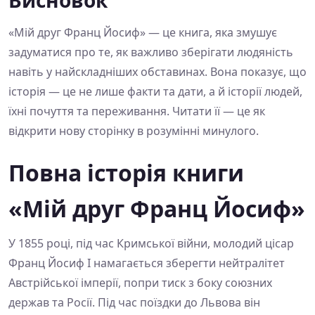
«Мій друг Франц Йосиф» — це книга, яка змушує
задуматися про те, як важливо зберігати людяність
навіть у найскладніших обставинах. Вона показує, що
історія — це не лише факти та дати, а й історії людей,
їхні почуття та переживання. Читати її — це як
відкрити нову сторінку в розумінні минулого.
Повна історія книги
«Мій друг Франц Йосиф»
У 1855 році, під час Кримської війни, молодий цісар
Франц Йосиф І намагається зберегти нейтралітет
Австрійської імперії, попри тиск з боку союзних
держав та Росії. Під час поїздки до Львова він