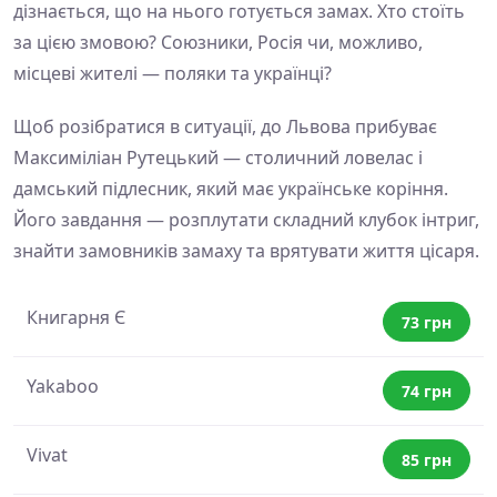
дізнається, що на нього готується замах. Хто стоїть
за цією змовою? Союзники, Росія чи, можливо,
місцеві жителі — поляки та українці?
Щоб розібратися в ситуації, до Львова прибуває
Максиміліан Рутецький — столичний ловелас і
дамський підлесник, який має українське коріння.
Його завдання — розплутати складний клубок інтриг,
знайти замовників замаху та врятувати життя цісаря.
Книгарня Є
73 грн
Yakaboo
74 грн
Vivat
85 грн