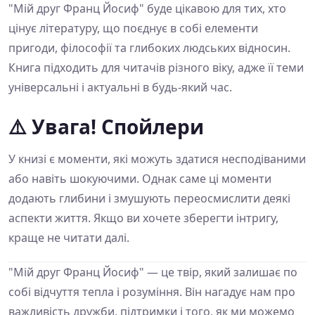
"Мій друг Франц Йосиф" буде цікавою для тих, хто
цінує літературу, що поєднує в собі елементи
пригоди, філософії та глибоких людських відносин.
Книга підходить для читачів різного віку, адже її теми
універсальні і актуальні в будь-який час.
⚠️ Увага! Спойлери
У книзі є моменти, які можуть здатися несподіваними
або навіть шокуючими. Однак саме ці моменти
додають глибини і змушують переосмислити деякі
аспекти життя. Якщо ви хочете зберегти інтригу,
краще не читати далі.
"Мій друг Франц Йосиф" — це твір, який залишає по
собі відчуття тепла і розуміння. Він нагадує нам про
важливість дружби, підтримки і того, як ми можемо