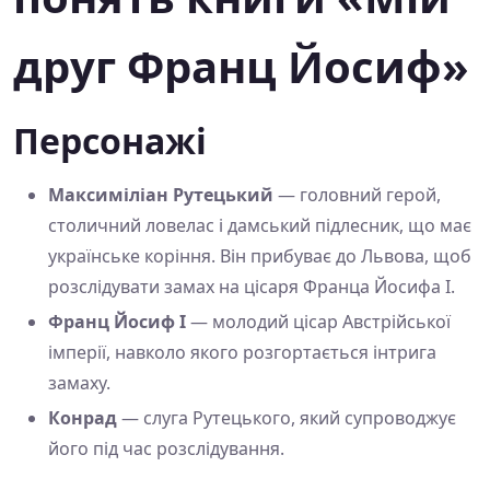
друг Франц Йосиф»
Персонажі
Максиміліан Рутецький
— головний герой,
столичний ловелас і дамський підлесник, що має
українське коріння. Він прибуває до Львова, щоб
розслідувати замах на цісаря Франца Йосифа І.
Франц Йосиф І
— молодий цісар Австрійської
імперії, навколо якого розгортається інтрига
замаху.
Конрад
— слуга Рутецького, який супроводжує
його під час розслідування.