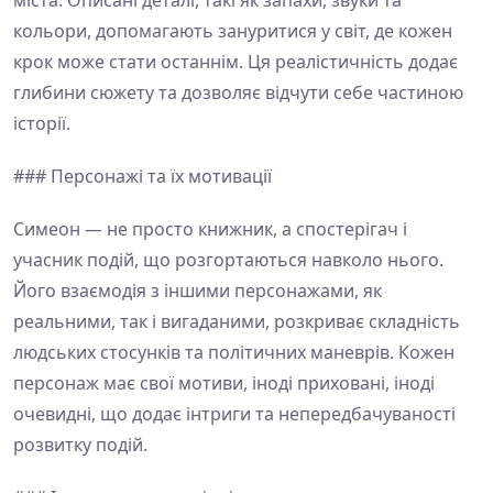
міста. Описані деталі, такі як запахи, звуки та
кольори, допомагають зануритися у світ, де кожен
крок може стати останнім. Ця реалістичність додає
глибини сюжету та дозволяє відчути себе частиною
історії.
### Персонажі та їх мотивації
Симеон — не просто книжник, а спостерігач і
учасник подій, що розгортаються навколо нього.
Його взаємодія з іншими персонажами, як
реальними, так і вигаданими, розкриває складність
людських стосунків та політичних маневрів. Кожен
персонаж має свої мотиви, іноді приховані, іноді
очевидні, що додає інтриги та непередбачуваності
розвитку подій.