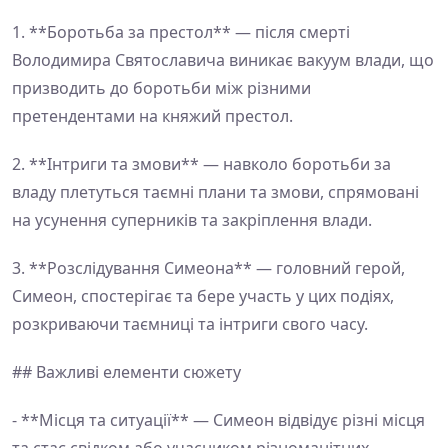
1. **Боротьба за престол** — після смерті
Володимира Святославича виникає вакуум влади, що
призводить до боротьби між різними
претендентами на княжий престол.
2. **Інтриги та змови** — навколо боротьби за
владу плетуться таємні плани та змови, спрямовані
на усунення суперників та закріплення влади.
3. **Розслідування Симеона** — головний герой,
Симеон, спостерігає та бере участь у цих подіях,
розкриваючи таємниці та інтриги свого часу.
## Важливі елементи сюжету
- **Місця та ситуації** — Симеон відвідує різні місця