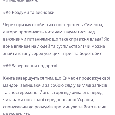
чи іншими діями.
### Роздуми та висновки
Через призму особистих спостережень Симеона,
автори пропонують читачам задуматися над
важливими питаннями: що таке справжня влада? Як
вона впливає на людей та суспільство? І чи можна
знайти істину серед усіх цих інтриг та боротьби?
### Завершення подорожі
Книга завершується тим, що Симеон продовжує свої
мандри, залишаючи за собою слід у вигляді записів
та спостережень. Його історії відкривають перед
читачами нові грані середньовічної України,
спонукаючи до роздумів про минуле та його вплив
на сучасність.