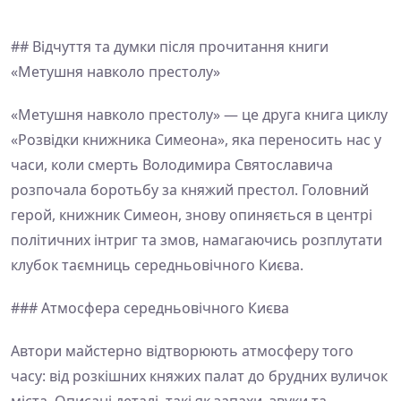
## Відчуття та думки після прочитання книги
«Метушня навколо престолу»
«Метушня навколо престолу» — це друга книга циклу
«Розвідки книжника Симеона», яка переносить нас у
часи, коли смерть Володимира Святославича
розпочала боротьбу за княжий престол. Головний
герой, книжник Симеон, знову опиняється в центрі
політичних інтриг та змов, намагаючись розплутати
клубок таємниць середньовічного Києва.
### Атмосфера середньовічного Києва
Автори майстерно відтворюють атмосферу того
часу: від розкішних княжих палат до брудних вуличок