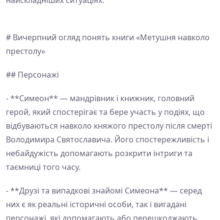
найскладніших ситуаціях.
# Вичерпний огляд понять книги «Метушня навколо
престолу»
## Персонажі
- **Симеон** — мандрівник і книжник, головний
герой, який спостерігає та бере участь у подіях, що
відбуваються навколо княжого престолу після смерті
Володимира Святославича. Його спостережливість і
небайдужість допомагають розкрити інтриги та
таємниці того часу.
- **Друзі та випадкові знайомі Симеона** — серед
них є як реальні історичні особи, так і вигадані
персонажі, які допомагають або перешкоджають