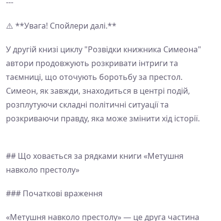
---
⚠️ **Увага! Спойлери далі.**
У другій книзі циклу "Розвідки книжника Симеона"
автори продовжують розкривати інтриги та
таємниці, що оточують боротьбу за престол.
Симеон, як завжди, знаходиться в центрі подій,
розплутуючи складні політичні ситуації та
розкриваючи правду, яка може змінити хід історії.
## Що ховається за рядками книги «Метушня
навколо престолу»
### Початкові враження
«Метушня навколо престолу» — це друга частина