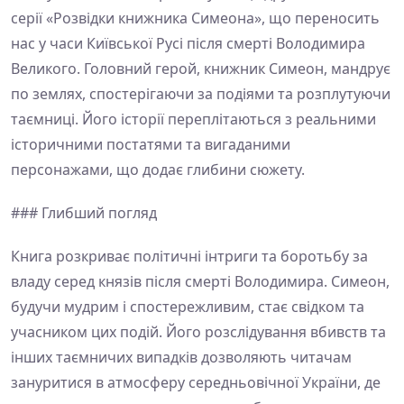
серії «Розвідки книжника Симеона», що переносить
нас у часи Київської Русі після смерті Володимира
Великого. Головний герой, книжник Симеон, мандрує
по землях, спостерігаючи за подіями та розплутуючи
таємниці. Його історії переплітаються з реальними
історичними постатями та вигаданими
персонажами, що додає глибини сюжету.
### Глибший погляд
Книга розкриває політичні інтриги та боротьбу за
владу серед князів після смерті Володимира. Симеон,
будучи мудрим і спостережливим, стає свідком та
учасником цих подій. Його розслідування вбивств та
інших таємничих випадків дозволяють читачам
зануритися в атмосферу середньовічної України, де