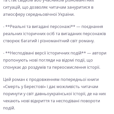
та стає свідком або учасником різноманітних
ситуацій, що дозволяє читачам зануритися в
атмосферу середньовічної України.
- **Реальні та вигадані персонажі** — поєднання
реальних історичних осіб та вигаданих персонажів
створює багатий і різноманітний світ роману.
- **Несподівані версії історичних подій** — автори
пропонують нові погляди на відомі події, що
спонукає до роздумів та переосмислення історії.
Цей роман є продовженням попередньої книги
«Смерть у Берестові» і дає можливість читачам
поринути у світ давньоукраїнської історії, де на них
чекають нові відкриття та несподівані повороти
подій.