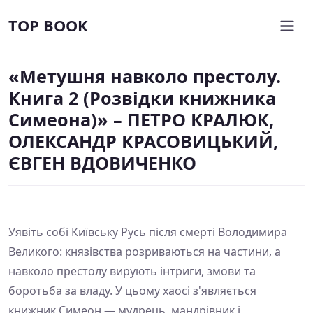
TOP BOOK
«Метушня навколо престолу.
Книга 2 (Розвідки книжника
Симеона)» – ПЕТРО КРАЛЮК,
ОЛЕКСАНДР КРАСОВИЦЬКИЙ,
ЄВГЕН ВДОВИЧЕНКО
Уявіть собі Київську Русь після смерті Володимира
Великого: князівства розриваються на частини, а
навколо престолу вирують інтриги, змови та
боротьба за владу. У цьому хаосі з'являється
книжник Симеон — мудрець, мандрівник і