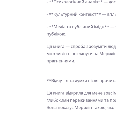
- **Психологічний аналіз** — досл
- **Культурний контекст** — вплив
- **Медіа та публічний імідж** —
публікою.
Ця книга — спроба зрозуміти людин
можливість поглянути на Мерилін 
прагненнями.
**Відчуття та думки після прочит
Ця книга відкрила для мене зовсі
глибокими переживаннями та праг
Вона показує Мерилін такою, якою