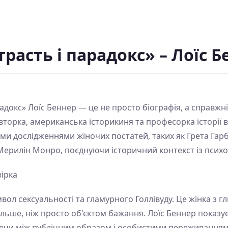
расть і парадокс» – Лоїс Б
адокс» Лоїс Беннер — це не просто біографія, а справжні
вторка, американська історикиня та професорка історії в
ими дослідженнями жіночих постатей, таких як Грета Гарб
Мерилін Монро, поєднуючи історичний контекст із психо
зірка
ол сексуальності та гламурного Голлівуду. Це жінка з 
льше, ніж просто об'єктом бажання. Лоїс Беннер показує 
нсуючи між публічним образом і особистими переживанням