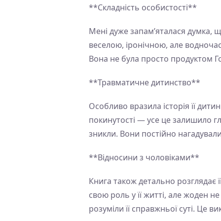
**Складність особистості**
Мені дуже запам’яталася думка, 
веселою, іронічною, але водночас
Вона не була просто продуктом Го
**Травматичне дитинство**
Особливо вразила історія її дити
покинутості — усе це залишило гли
зникли. Вони постійно нагадували 
**Відносини з чоловіками**
Книга також детально розглядає ї
свою роль у її житті, але жоден н
розуміли її справжньої суті. Це ви