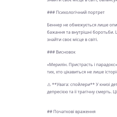
### Психологічний портрет
Беннер не обмежується лише описо
бажання та внутрішні боротьби. Ц
знайти своє місце в світі.
### Висновок
«Мерилін. Пристрасть і парадокс»
тих, хто цікавиться не лише істор
⚠️ **Увага: спойлери** У книзі д
депресією та її трагічну смерть.
## Початкові враження