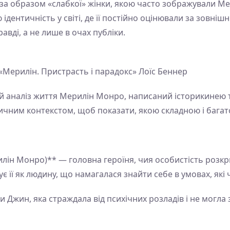
 за образом «слабкої» жінки, якою часто зображували Ме
 ідентичність у світі, де її постійно оцінювали за зовніш
авді, а не лише в очах публіки.
«Мерилін. Пристрасть і парадокс» Лоїс Беннер
й аналіз життя Мерилін Монро, написаний історикинею т
ричним контекстом, щоб показати, якою складною і багат
ін Монро)** — головна героїня, чия особистість розкри
ує її як людину, що намагалася знайти себе в умовах, які 
 Джин, яка страждала від психічних розладів і не могла