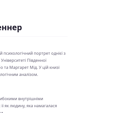
еннер
й психологічний портрет однієї з
 Університеті Південної
о та Маргарет Мід. У цій книзі
логічним аналізом.
глибокими внутрішніми
її як людину, яка намагалася
и.