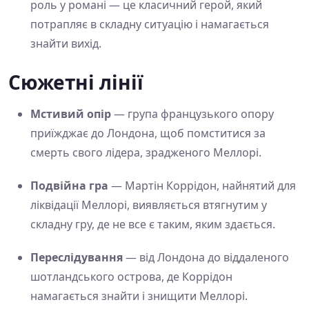
роль у романі — це класичний герой, який
потрапляє в складну ситуацію і намагається
знайти вихід.
Сюжетні лінії
Мстивий опір
— група французького опору
приїжджає до Лондона, щоб помститися за
смерть свого лідера, зрадженого Меллорі.
Подвійна гра
— Мартін Коррідон, найнятий для
ліквідації Меллорі, виявляється втягнутим у
складну гру, де не все є таким, яким здається.
Переслідування
— від Лондона до віддаленого
шотландського острова, де Коррідон
намагається знайти і знищити Меллорі.