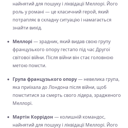
найнятий для пошуку і ліквідації Меллорі. Його
роль у романі — це класичний герой, який
потрапляє в складну ситуацію і намагається
знайти вихід.
Меллорі
— зрадник, який видав свою групу
французького опору гестапо під час Другої
світової війни. Після війни він стає головною
метою помсти.
Група французького опору
— невелика група,
яка приїхала до Лондона після війни, щоб
помститися за смерть свого лідера, зрадженого
Меллорі.
Мартін Коррідон
— колишній командос,
найнятий для пошуку і ліквідації Меллорі. Його