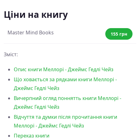
Ціни на книгу
Master Mind Books
155 грн
Зміст:
Опис книги Меллорі - Джеймс Гедлі Чейз
Що ховається за рядками книги Меллорі -
Джеймс Гедлі Чейз
Вичерпний огляд поннятть книги Меллорі -
Джеймс Гедлі Чейз
Відчуття та думки після прочитання книги
Меллорі - Джеймс Гедлі Чейз
Переказ книги