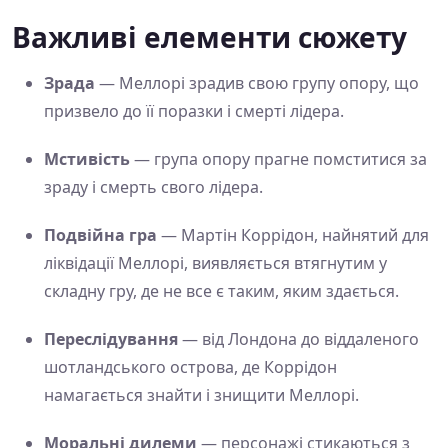
Важливі елементи сюжету
Зрада
— Меллорі зрадив свою групу опору, що
призвело до її поразки і смерті лідера.
Мстивість
— група опору прагне помститися за
зраду і смерть свого лідера.
Подвійна гра
— Мартін Коррідон, найнятий для
ліквідації Меллорі, виявляється втягнутим у
складну гру, де не все є таким, яким здається.
Переслідування
— від Лондона до віддаленого
шотландського острова, де Коррідон
намагається знайти і знищити Меллорі.
Моральні дилеми
— персонажі стикаються з