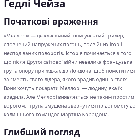
Гедлі Чейза
Початкові враження
«Меллорі» — це класичний шпигунський трилер,
сповнений напружених погонь, подвійних ігор і
несподіваних поворотів. Історія починається з того,
що після Другої світової війни невелика французька
група опору приїжджає до Лондона, щоб помститися
за смерть свого лідера, якого зрадив один із своїх.
Вони хочуть покарати Меллорі — людину, яка їх
зрадила. Але Меллорі виявляється не таким простим
ворогом, і група змушена звернутися по допомогу до
колишнього командос Мартіна Коррідона.
Глибший погляд