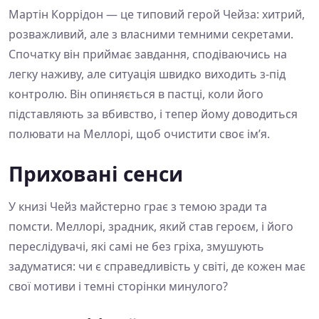
Мартін Коррідон — це типовий герой Чейза: хитрий,
розважливий, але з власними темними секретами.
Спочатку він приймає завдання, сподіваючись на
легку наживу, але ситуація швидко виходить з-під
контролю. Він опиняється в пастці, коли його
підставляють за вбивство, і тепер йому доводиться
полювати на Меллорі, щоб очистити своє ім’я.
Приховані сенси
У книзі Чейз майстерно грає з темою зради та
помсти. Меллорі, зрадник, який став героєм, і його
переслідувачі, які самі не без гріха, змушують
задуматися: чи є справедливість у світі, де кожен має
свої мотиви і темні сторінки минулого?