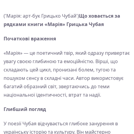
('Марія: арт-бук Грицько Чубай')
Що ховається за
рядками книги «Марія» Грицька Чубая
Початкові враження
«Марія» — це поетичний твір, який одразу привертає
увагу своєю глибиною та емоційністю. Вірші, що
складають цей цикл, пронизані болем, тугою та
пошуком сенсу в складні часи. Автор використовує
багатий образний світ, звертаючись до теми
національної ідентичності, втрат та надії.
Глибший погляд
У поезії Чубая відчувається глибоке занурення в
українську історію та культуру. Він майстерно