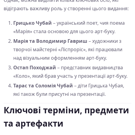
Однак, можна виділити кілька ключових осіб, які
відіграють важливу роль у створенні цього видання:
Грицько Чубай
– український поет, чия поема
«Марія» стала основою для цього арт-буку.
Марія та Володимир Гавриш
– художники з
творчої майстерні «Ліспроріс», які працювали
над візуальним оформленням арт-буку.
Остап Походжай
– представник видавництва
«Коло», який брав участь у презентації арт-буку.
Тарас та Соломія Чубай
– діти Грицька Чубая,
які також були присутні на презентації.
Ключові терміни, предмети
та артефакти