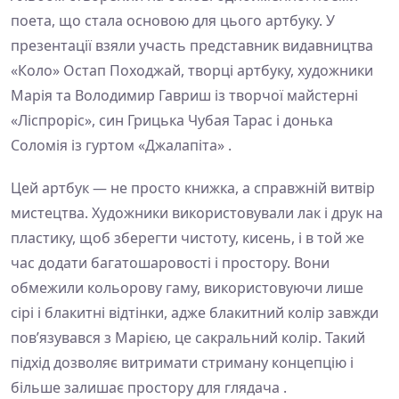
поета, що стала основою для цього артбуку. У
презентації взяли участь представник видавництва
«Коло» Остап Походжай, творці артбуку, художники
Марія та Володимир Гавриш із творчої майстерні
«Ліспроріс», син Грицька Чубая Тарас і донька
Соломія із гуртом «Джалапіта» .
Цей артбук — не просто книжка, а справжній витвір
мистецтва. Художники використовували лак і друк на
пластику, щоб зберегти чистоту, кисень, і в той же
час додати багатошаровості і простору. Вони
обмежили кольорову гаму, використовуючи лише
сірі і блакитні відтінки, адже блакитний колір завжди
пов’язувався з Марією, це сакральний колір. Такий
підхід дозволяє витримати стриману концепцію і
більше залишає простору для глядача .