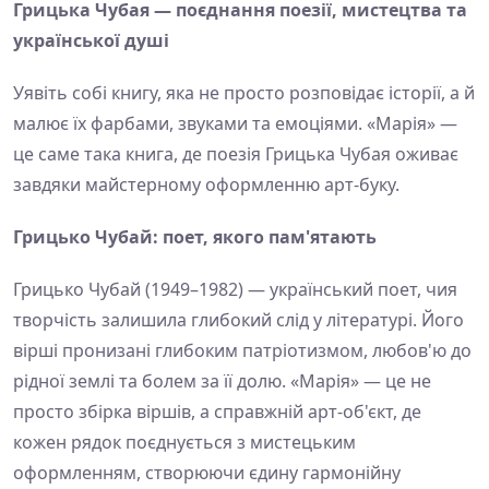
Грицька Чубая — поєднання поезії, мистецтва та
української душі
Уявіть собі книгу, яка не просто розповідає історії, а й
малює їх фарбами, звуками та емоціями. «Марія» —
це саме така книга, де поезія Грицька Чубая оживає
завдяки майстерному оформленню арт-буку.
Грицько Чубай: поет, якого пам'ятають
Грицько Чубай (1949–1982) — український поет, чия
творчість залишила глибокий слід у літературі. Його
вірші пронизані глибоким патріотизмом, любов'ю до
рідної землі та болем за її долю. «Марія» — це не
просто збірка віршів, а справжній арт-об'єкт, де
кожен рядок поєднується з мистецьким
оформленням, створюючи єдину гармонійну