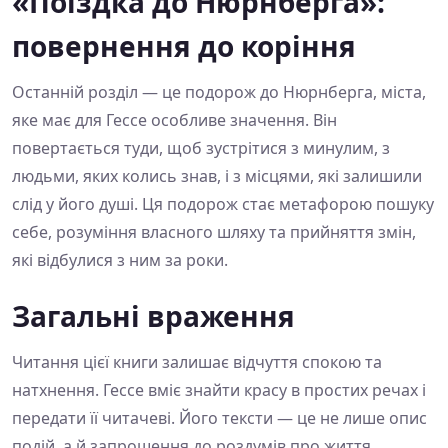
«Поїздка до Нюрнберга»:
повернення до коріння
Останній розділ — це подорож до Нюрнберга, міста,
яке має для Гессе особливе значення. Він
повертається туди, щоб зустрітися з минулим, з
людьми, яких колись знав, і з місцями, які залишили
слід у його душі. Ця подорож стає метафорою пошуку
себе, розуміння власного шляху та прийняття змін,
які відбулися з ним за роки.
Загальні враження
Читання цієї книги залишає відчуття спокою та
натхнення. Гессе вміє знайти красу в простих речах і
передати її читачеві. Його тексти — це не лише опис
подій, а й запрошення до роздумів про життя,