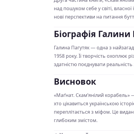
Друга частина книги, «Скам’яніл
над пошуком себе у світі, власної
нові перспективи на питання бутт
Біографія Галини
Галина Пагутяк — одна з найзага
1958 року. Її творчість охоплює р
здатністю поєднувати реальність
Висновок
«Маґнат. Скам’янілий корабель» — 
хто цікавиться українською історі
переплітається з міфом. Це видан
глибоким змістом.