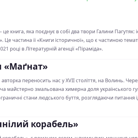
 це книга, яка поєднує в собі два твори Галини Пагутяк:
». Це частина її «Книги історичної», що є частиною тем
21 році в Літературній агенції «Піраміда».
н «Маґнат»
, авторка переносить нас у XVII століття, на Волинь. Че
ча майстерно змальована химерна доля українського гу
граничні стани людського буття, розглядаючи питання ід
янілий корабель»