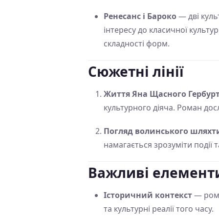
Ренесанс і Бароко
— дві куль
інтересу до класичної культур
складності форм.
Сюжетні лінії
Життя Яна Щасного Гербур
культурного діяча. Роман досл
Погляд волинського шляхт
намагається зрозуміти події 
Важливі елемент
Історичний контекст
— рома
та культурні реалії того часу.