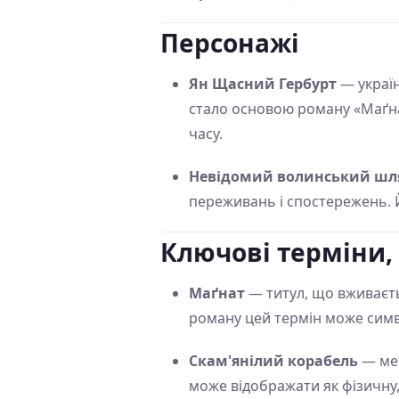
Персонажі
Ян Щасний Гербурт
— україн
стало основою роману «Маґнат
часу.
Невідомий волинський шл
переживань і спостережень. Й
Ключові терміни,
Маґнат
— титул, що вживаєть
роману цей термін може симво
Скам'янілий корабель
— мет
може відображати як фізичну,