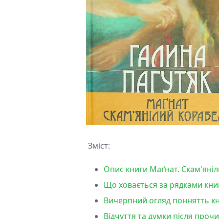
Зміст:
Опис книги Маґнат. Скам'яніл
Що ховається за рядками книг
Вичерпний огляд поннятть кни
Відчуття та думки після проч