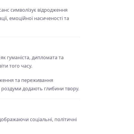
есанс символізує відродження
ції, емоційної насиченості та
як гуманіста, дипломата та
іти того часу.
реження та переживання
а роздуми додають глибини твору.
дображаючи соціальні, політичні