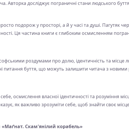
а. Авторка досліджує пограничні стани людського буття
росто подорож у просторі, а й у часі та душі. Пагутяк ч
тичності. Ця частина книги є глибоким осмисленням погра
офськими роздумами про долю, ідентичність та місце люд
ні питання буття, що можуть залишити читача з новими
себе, осмислення власної ідентичності та розуміння місц
казує, як важливо зрозуміти себе, щоб знайти своє місце
 «Маґнат. Скам'янілий корабель»