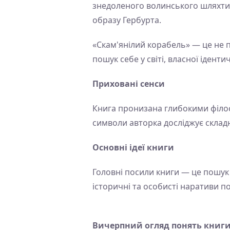
знедоленого волинського шляхтич
образу Гербурта.
«Скам'янілий корабель» — це не п
пошук себе у світі, власної іден
Приховані сенси
Книга пронизана глибокими філос
символи авторка досліджує склад
Основні ідеї книги
Головні посили книги — це пошук 
історичні та особисті наративи по
Вичерпний огляд понять книги