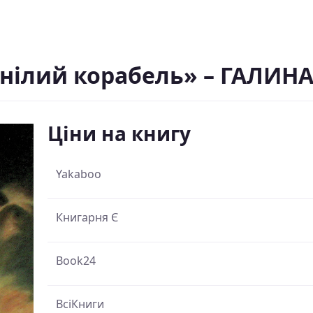
янілий корабель» – ГАЛИН
Ціни на книгу
Yakaboo
Книгарня Є
Book24
ВсіКниги