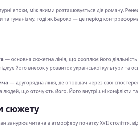
турні епохи, між якими розташовується дія роману. Рен
и та гуманізму, тоді як Бароко — це період контрреформа
та
— основна сюжетна лінія, що охоплює його діяльність 
іджує його внесок у розвиток української культури та осв
ича
— другорядна лінія, де оповідач через свої спосте
та людей, що оточують його. Його внутрішні конфлікти т
и сюжету
н занурює читача в атмосферу початку XVII століття, ві