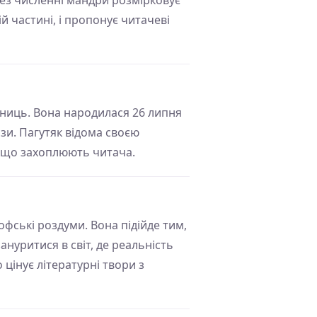
рез численні мандри розмірковує
й частині, і пропонує читачеві
нниць. Вона народилася 26 липня
ози. Пагутяк відома своєю
, що захоплюють читача.
офські роздуми. Вона підійде тим,
ануритися в світ, де реальність
цінує літературні твори з