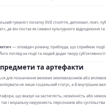
ський гуманіст початку XVII століття, дипломат, поет, пу
», де він постає як символ культурного відродження та
яхтич
— оповідач роману, приблуда, що сприймає події
ого погляд на події та людей додає твору суб'єктивності
 предмети та артефакти
ся для позначення великих землевласників або впливових
лізувати не лише соціальний статус, а й внутрішню вел
афора, що вказує на застиглість, незмінність або немож
 так і моральну нерухомість персонажів або суспільства 