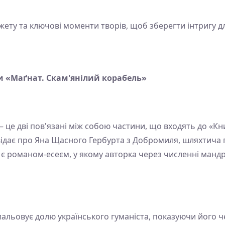
южету та ключові моменти творів, щоб зберегти інтригу д
и «Маґнат. Скам'янілий корабель»
 це дві пов'язані між собою частини, що входять до «Кн
дає про Яна Щасного Гербурта з Добромиля, шляхтича по
 є романом-есеєм, у якому авторка через численні мандр
мальовує долю українського гуманіста, показуючи його 