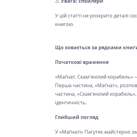
⚠️
Увага: спойлери
У цій статті не розкрито деталі с
книгою.
Що ховається за рядками книг
Початкові враження
«Маґнат. Скам'янілий корабель» —
Перша частина, «Маґнат», розпові
частина, «Скам'янілий корабель»,
ідентичність.
Глибший погляд
У «Маґнаті» Пагутяк майстерно з