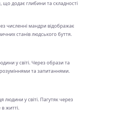
, що додає глибини та складності
ерез численні мандри відображає
ничних станів людського буття.
ини у світі. Через образи та
 розуміннями та запитаннями.
я людини у світі. Пагутяк через
 в житті.