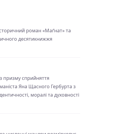
 історичний роман «Маґнат» та
атичного десятикнижжя
рез призму сприйняття
маніста Яна Щасного Гербурта з
ентичності, моралі та духовності