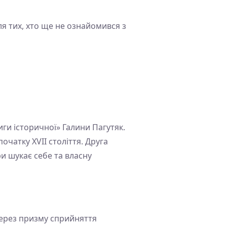
ля тих, хто ще не ознайомився з
иги історичної» Галини Пагутяк.
чатку XVII століття. Друга
и шукає себе та власну
через призму сприйняття