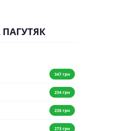
А ПАГУТЯК
347 грн
234 грн
226 грн
273 грн