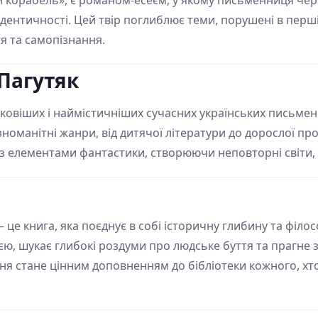
ий корабель», є романом-есеєм, у якому письменниця че
 ідентичності. Цей твір поглиблює теми, порушені в перші
я та самопізнання.
 Пагутяк
дковіших і наймістичніших сучасних українських письме
ізноманітні жанри, від дитячої літератури до дорослої пр
 з елементами фантастики, створюючи неповторні світи
це книга, яка поєднує в собі історичну глибину та філос
єю, шукає глибокі роздуми про людське буття та прагне з
ня стане цінним доповненням до бібліотеки кожного, хто 