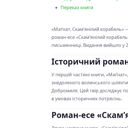
Переказ книги
«Маґнат. Скам’янілий корабель» —
роман-есе «Скам’янілий корабель
письменниці. Видання вийшло у 20
Історичний рома
У першій частині книги, «Маґнат»
знедоленого волинського шляхти
Добромиля. Цей твір досліджує по
в умовах історичних потрясінь.
Роман-есе «Скам’