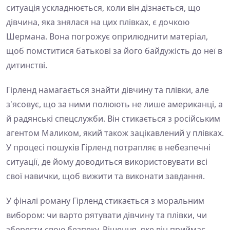
ситуація ускладнюється, коли він дізнається, що
дівчина, яка знялася на цих плівках, є дочкою
Шермана. Вона погрожує оприлюднити матеріал,
щоб помститися батькові за його байдужість до неї в
дитинстві.
Гірленд намагається знайти дівчину та плівки, але
з'ясовує, що за ними полюють не лише американці, а
й радянські спецслужби. Він стикається з російським
агентом Маликом, який також зацікавлений у плівках.
У процесі пошуків Гірленд потрапляє в небезпечні
ситуації, де йому доводиться використовувати всі
свої навички, щоб вижити та виконати завдання.
У фіналі роману Гірленд стикається з моральним
вибором: чи варто рятувати дівчину та плівки, чи
зберегти свою безпеку. Рішення, яке він приймає,