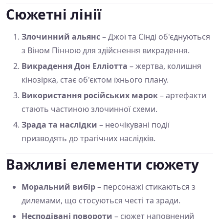
Сюжетні лінії
Злочинний альянс
– Джої та Сінді об'єднуються
з Віном Пінною для здійснення викрадення.
Викрадення Дон Елліотта
– жертва, колишня
кінозірка, стає об'єктом їхнього плану.
Використання російських марок
– артефакти
стають частиною злочинної схеми.
Зрада та наслідки
– неочікувані події
призводять до трагічних наслідків.
Важливі елементи сюжету
Моральний вибір
– персонажі стикаються з
дилемами, що стосуються честі та зради.
Несподівані повороти
– сюжет наповнений