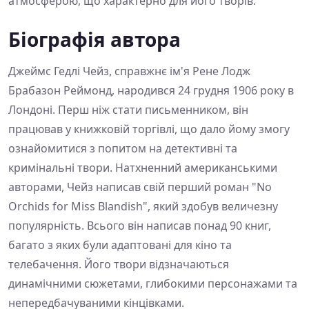
атмосферою, що характерно для його творів.
Біографія автора
Джеймс Гедлі Чейз, справжнє ім'я Рене Лодж
Брабазон Реймонд, народився 24 грудня 1906 року в
Лондоні. Перш ніж стати письменником, він
працював у книжковій торгівлі, що дало йому змогу
ознайомитися з попитом на детективні та
кримінальні твори. Натхненний американськими
авторами, Чейз написав свій перший роман "No
Orchids for Miss Blandish", який здобув величезну
популярність. Всього він написав понад 90 книг,
багато з яких були адаптовані для кіно та
телебачення. Його твори відзначаються
динамічними сюжетами, глибокими персонажами та
непередбачуваними кінцівками.