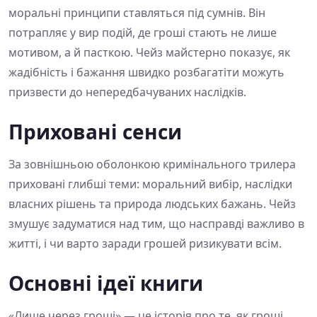
моральні принципи ставляться під сумнів. Він
потрапляє у вир подій, де гроші стають не лише
мотивом, а й пасткою. Чейз майстерно показує, як
жадібність і бажання швидко розбагатіти можуть
призвести до непередбачуваних наслідків.
Приховані сенси
За зовнішньою оболонкою кримінального трилера
приховані глибші теми: моральний вибір, наслідки
власних рішень та природа людських бажань. Чейз
змушує задуматися над тим, що насправді важливо в
житті, і чи варто заради грошей ризикувати всім.
Основні ідеї книги
«Лише через гроші» — це історія про те, як гроші