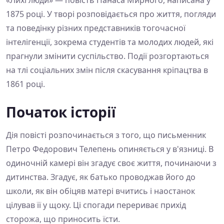
1875 році. У творі розповідається про життя, погляди
та поведінку різних представників тогочасної
інтелігенції, зокрема студентів та молодих людей, які
прагнули змінити суспільство. Події розгортаються
на тлі соціальних змін після скасування кріпацтва в
1861 році.
Початок історії
Дія повісті розпочинається з того, що письменник
Петро Федорович Телепень опиняється у в'язниці. В
одиночній камері він згадує своє життя, починаючи з
дитинства. Згадує, як батько проводжав його до
школи, як він обіцяв матері вчитись і наостанок
цілував її у щоку. Ці спогади перериває прихід
сторожа, що приносить їсти.