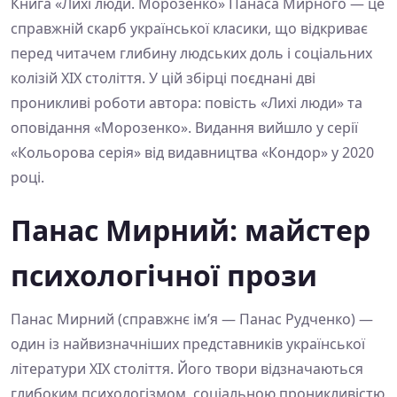
Книга «Лихі люди. Морозенко» Панаса Мирного — це
справжній скарб української класики, що відкриває
перед читачем глибину людських доль і соціальних
колізій XIX століття. У цій збірці поєднані дві
проникливі роботи автора: повість «Лихі люди» та
оповідання «Морозенко». Видання вийшло у серії
«Кольорова серія» від видавництва «Кондор» у 2020
році.
Панас Мирний: майстер
психологічної прози
Панас Мирний (справжнє ім’я — Панас Рудченко) —
один із найвизначніших представників української
літератури XIX століття. Його твори відзначаються
глибоким психологізмом, соціальною проникливістю