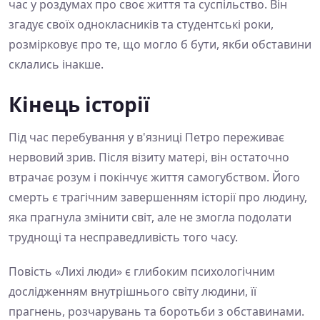
час у роздумах про своє життя та суспільство. Він
згадує своїх однокласників та студентські роки,
розмірковує про те, що могло б бути, якби обставини
склались інакше.
Кінець історії
Під час перебування у в'язниці Петро переживає
нервовий зрив. Після візиту матері, він остаточно
втрачає розум і покінчує життя самогубством. Його
смерть є трагічним завершенням історії про людину,
яка прагнула змінити світ, але не змогла подолати
труднощі та несправедливість того часу.
Повість «Лихі люди» є глибоким психологічним
дослідженням внутрішнього світу людини, її
прагнень, розчарувань та боротьби з обставинами.