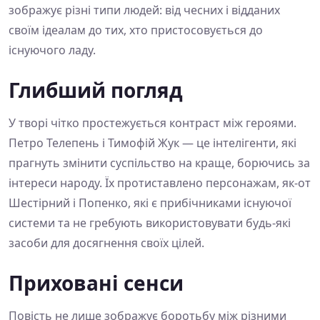
зображує різні типи людей: від чесних і відданих
своїм ідеалам до тих, хто пристосовується до
існуючого ладу.
Глибший погляд
У творі чітко простежується контраст між героями.
Петро Телепень і Тимофій Жук — це інтелігенти, які
прагнуть змінити суспільство на краще, борючись за
інтереси народу. Їх протиставлено персонажам, як-от
Шестірний і Попенко, які є прибічниками існуючої
системи та не гребують використовувати будь-які
засоби для досягнення своїх цілей.
Приховані сенси
Повість не лише зображує боротьбу між різними