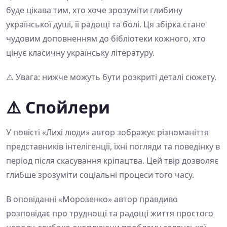
буде цікава тим, хто хоче зрозуміти глибину
української душі, її радощі та болі. Ця збірка стане
чудовим доповненням до бібліотеки кожного, хто
цінує класичну українську літературу.
⚠️ Увага: нижче можуть бути розкриті деталі сюжету.
⚠️ Спойлери
У повісті «Лихі люди» автор зображує різноманіття
представників інтелігенції, їхні погляди та поведінку в
період після скасування кріпацтва. Цей твір дозволяє
глибше зрозуміти соціальні процеси того часу.
В оповіданні «Морозенко» автор правдиво
розповідає про труднощі та радощі життя простого