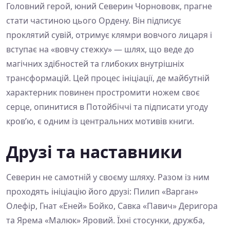
Головний герой, юний Северин Чорнововк, прагне
стати частиною цього Ордену. Він підписує
проклятий сувій, отримує клямри вовчого лицаря і
вступає на «вовчу стежку» — шлях, що веде до
магічних здібностей та глибоких внутрішніх
трансформацій. Цей процес ініціації, де майбутній
характерник повинен простромити ножем своє
серце, опинитися в Потойбіччі та підписати угоду
кров’ю, є одним із центральних мотивів книги.
Друзі та наставники
Северин не самотній у своєму шляху. Разом із ним
проходять ініціацію його друзі: Пилип «Варган»
Олефір, Гнат «Еней» Бойко, Савка «Павич» Деригора
та Ярема «Малюк» Яровий. Їхні стосунки, дружба,