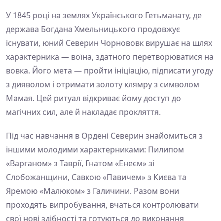
У 1845 році на землях Українського Гетьманату, де
держава Богдана Хмельницького продовжує
існувати, юний Северин Чорнововк вирушає на шлях
характерника — воїна, здатного перетворюватися на
вовка. Його мета — пройти ініціацію, підписати угоду
з дияволом і отримати золоту клямру з символом
Мамая. Цей ритуал відкриває йому доступ до
магічних сил, але й накладає прокляття.
Під час навчання в Ордені Северин знайомиться з
іншими молодими характерниками: Пилипом
«Варганом» з Таврії, Гнатом «Енеєм» зі
Слобожанщини, Савкою «Павичем» з Києва та
Яремою «Малюком» з Галичини. Разом вони
проходять випробування, вчаться контролювати
свої нові здібності та готуються до виконання