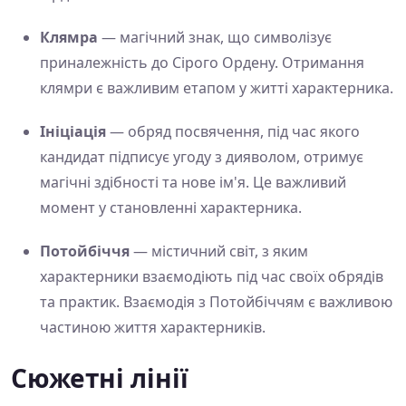
Клямра
— магічний знак, що символізує
приналежність до Сірого Ордену. Отримання
клямри є важливим етапом у житті характерника.
Ініціація
— обряд посвячення, під час якого
кандидат підписує угоду з дияволом, отримує
магічні здібності та нове ім'я. Це важливий
момент у становленні характерника.
Потойбіччя
— містичний світ, з яким
характерники взаємодіють під час своїх обрядів
та практик. Взаємодія з Потойбіччям є важливою
частиною життя характерників.
Сюжетні лінії