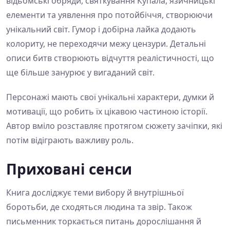
відьомські обряди, святкування Купала, язичницькі
елементи та уявлення про потойбіччя, створюючи
унікальний світ. Гумор і добірна лайка додають
колориту, не переходячи межу цензури. Детальні
описи битв створюють відчуття реалістичності, що
ще більше занурює у вигаданий світ.
Персонажі мають свої унікальні характери, думки й
мотивації, що робить їх цікавою частиною історії.
Автор вміло розставляє протягом сюжету зачіпки, які
потім відіграють важливу роль.
Приховані сенси
Книга досліджує теми вибору й внутрішньої
боротьби, де сходяться людина та звір. Також
письменник торкається питань дорослішання й