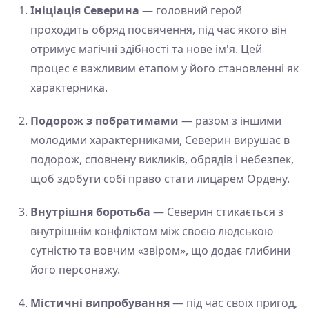
Ініціація Северина
— головний герой
проходить обряд посвячення, під час якого він
отримує магічні здібності та нове ім'я. Цей
процес є важливим етапом у його становленні як
характерника.
Подорож з побратимами
— разом з іншими
молодими характерниками, Северин вирушає в
подорож, сповнену викликів, обрядів і небезпек,
щоб здобути собі право стати лицарем Ордену.
Внутрішня боротьба
— Северин стикається з
внутрішнім конфліктом між своєю людською
сутністю та вовчим «звіром», що додає глибини
його персонажу.
Містичні випробування
— під час своїх пригод,