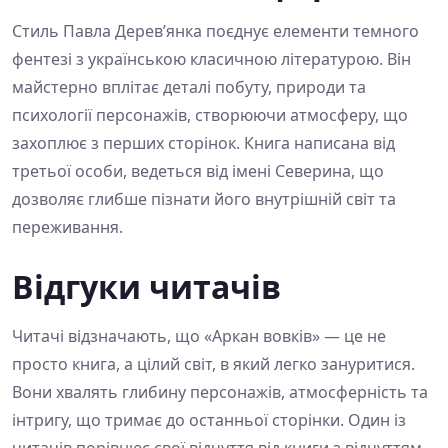
Стиль Павла Дерев’янка поєднує елементи темного
фентезі з українською класичною літературою. Він
майстерно вплітає деталі побуту, природи та
психології персонажів, створюючи атмосферу, що
захоплює з перших сторінок. Книга написана від
третьої особи, ведеться від імені Северина, що
дозволяє глибше пізнати його внутрішній світ та
переживання.
Відгуки читачів
Читачі відзначають, що «Аркан вовків» — це не
просто книга, а цілий світ, в який легко зануритися.
Вони хвалять глибину персонажів, атмосферність та
інтригу, що тримає до останньої сторінки. Один із
читачів порівнює свої відчуття від книги з відчуттям