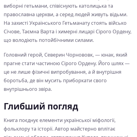
виборні гетьмани, співіснують католицька та
православна церкви, а серед людей живуть відьми.
На захисті Українського Гетьманату стоять військо
Січове, Таємна Варта і химерні лицарі Сірого Ордену,
що володіють потойбічними силами.
Головний герой, Северин Чорнововк, — юнак, який
прагне стати частиною Сірого Ордену. Його шлях —
це не лише фізичні випробування, а й внутрішня
боротьба, де він мусить приборкати свого
внутрішнього звіра.
Глибший погляд
Книга поєднує елементи української міфології,
фольклору та історії. Автор майстерно вплітає