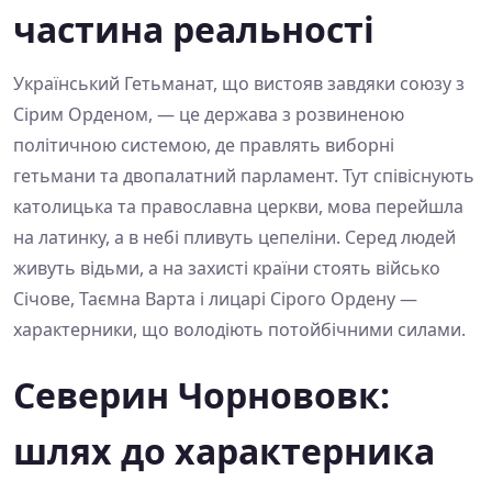
частина реальності
Український Гетьманат, що вистояв завдяки союзу з
Сірим Орденом, — це держава з розвиненою
політичною системою, де правлять виборні
гетьмани та двопалатний парламент. Тут співіснують
католицька та православна церкви, мова перейшла
на латинку, а в небі пливуть цепеліни. Серед людей
живуть відьми, а на захисті країни стоять військо
Січове, Таємна Варта і лицарі Сірого Ордену —
характерники, що володіють потойбічними силами.
Северин Чорнововк:
шлях до характерника