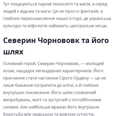
Тут поєднуються парові технології та магія, а серед
людей є відьми та маги. Це не просто фантазія, а
глибоке переосмислення нашої історії, де українська
культура та міфологія займають центральне місце.
Северин Чорнововк та його
шлях
Головний герой, Северин Чорнововк, — молодий
козак, нащадок легендарних характерників. Його
прагнення стати частиною Сірого Ордену — це не
лише бажання потрапити до еліти, а й глибоке
внутрішнє покликання. Його шлях сповнений
випробувань, магії та зустрічей з потойбічними
силами. Але найбільше вражає його внутрішня
боротьба між людською та вовчою сутністю.