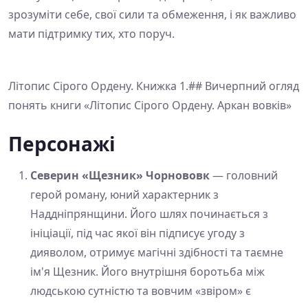
зрозуміти себе, свої сили та обмеження, і як важливо
мати підтримку тих, хто поруч.
Літопис Сірого Ордену. Книжка 1.## Вичерпний огляд
понять книги «Літопис Сірого Ордену. Аркан вовків»
Персонажі
Северин «Щезник» Чорнововк
— головний
герой роману, юний характерник з
Наддніпрянщини. Його шлях починається з
ініціації, під час якої він підписує угоду з
дияволом, отримує магічні здібності та таємне
ім'я Щезник. Його внутрішня боротьба між
людською сутністю та вовчим «звіром» є