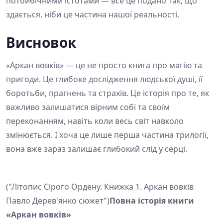
потойбічними істотами — все це подано так, що
здається, ніби це частина нашої реальності.
Висновок
«Аркан вовків» — це не просто книга про магію та
пригоди. Це глибоке дослідження людської душі, її
боротьби, прагнень та страхів. Це історія про те, як
важливо залишатися вірним собі та своїм
переконанням, навіть коли весь світ навколо
змінюється. І хоча це лише перша частина трилогії,
вона вже зараз залишає глибокий слід у серці.
("Літопис Сірого Ордену. Книжка 1. Аркан вовків
Павло Дерев'янко сюжет")
Повна історія книги
«Аркан вовків»