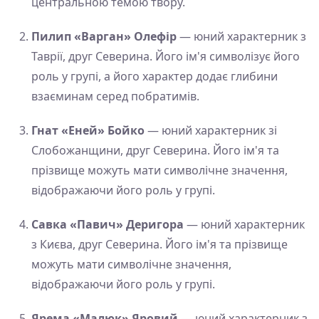
центральною темою твору.
Пилип «Варган» Олефір
— юний характерник з
Таврії, друг Северина. Його ім'я символізує його
роль у групі, а його характер додає глибини
взаєминам серед побратимів.
Гнат «Еней» Бойко
— юний характерник зі
Слобожанщини, друг Северина. Його ім'я та
прізвище можуть мати символічне значення,
відображаючи його роль у групі.
Савка «Павич» Деригора
— юний характерник
з Києва, друг Северина. Його ім'я та прізвище
можуть мати символічне значення,
відображаючи його роль у групі.
Ярема «Малюк» Яровий
— юний характерник з