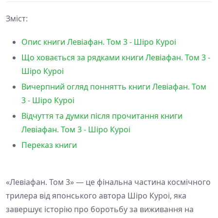
Зміст:
Опис книги Левіафан. Том 3 - Шіро Куроі
Що ховається за рядками книги Левіафан. Том 3 -
Шіро Куроі
Вичерпний огляд поннятть книги Левіафан. Том
3 - Шіро Куроі
Відчуття та думки після прочитання книги
Левіафан. Том 3 - Шіро Куроі
Переказ книги
«Левіафан. Том 3» — це фінальна частина космічного
трилера від японського автора Шіро Куроі, яка
завершує історію про боротьбу за виживання на