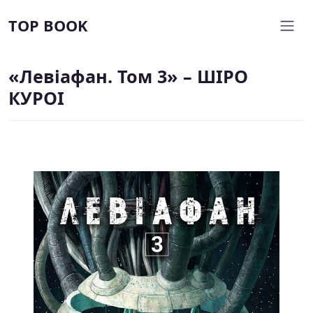
TOP BOOK
«Левіафан. Том 3» – ШІРО
КУРОІ