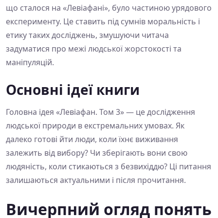
що сталося на «Левіафані», було частиною урядового
експерименту. Це ставить під сумнів моральність і
етику таких досліджень, змушуючи читача
задуматися про межі людської жорстокості та
маніпуляцій.
Основні ідеї книги
Головна ідея «Левіафан. Том 3» — це дослідження
людської природи в екстремальних умовах. Як
далеко готові йти люди, коли їхнє виживання
залежить від вибору? Чи зберігають вони свою
людяність, коли стикаються з безвихіддю? Ці питання
залишаються актуальними і після прочитання.
Вичерпний огляд понять