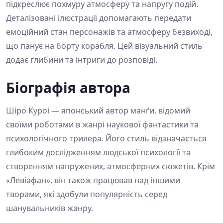
підкреслює похмуру атмосферу та напругу подій.
Деталізовані ілюстрації допомагають передати
емоційний стан персонажів та атмосферу безвиході,
що панує на борту корабля. Цей візуальний стиль
додає глибини та інтриги до розповіді.
Біографія автора
Шіро Куроі — японський автор манґи, відомий
своїми роботами в жанрі наукової фантастики та
психологічного трилера. Його стиль відзначається
глибоким дослідженням людської психології та
створенням напружених, атмосферних сюжетів. Крім
«Левіафан», він також працював над іншими
творами, які здобули популярність серед
шанувальників жанру.