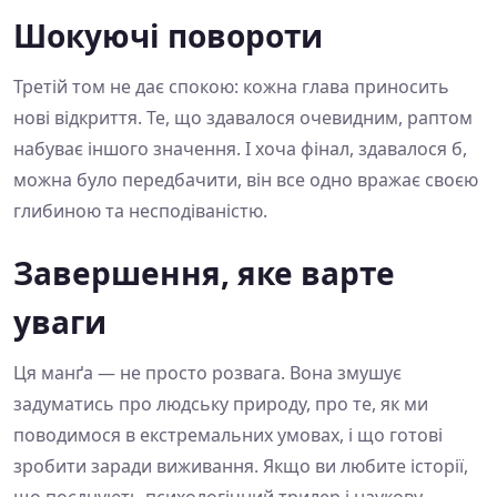
Шокуючі повороти
Третій том не дає спокою: кожна глава приносить
нові відкриття. Те, що здавалося очевидним, раптом
набуває іншого значення. І хоча фінал, здавалося б,
можна було передбачити, він все одно вражає своєю
глибиною та несподіваністю.
Завершення, яке варте
уваги
Ця манґа — не просто розвага. Вона змушує
задуматись про людську природу, про те, як ми
поводимося в екстремальних умовах, і що готові
зробити заради виживання. Якщо ви любите історії,
що поєднують психологічний трилер і наукову