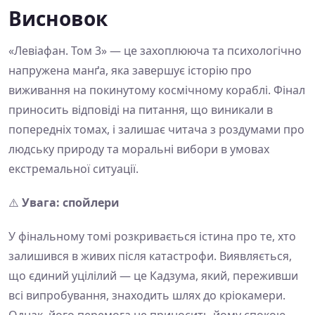
Висновок
«Левіафан. Том 3» — це захоплююча та психологічно
напружена манґа, яка завершує історію про
виживання на покинутому космічному кораблі. Фінал
приносить відповіді на питання, що виникали в
попередніх томах, і залишає читача з роздумами про
людську природу та моральні вибори в умовах
екстремальної ситуації.
⚠️
Увага: спойлери
У фінальному томі розкривається істина про те, хто
залишився в живих після катастрофи. Виявляється,
що єдиний уцілілий — це Кадзума, який, переживши
всі випробування, знаходить шлях до кріокамери.
Однак, його перемога не приносить йому спокою,