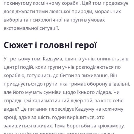
покинутому космічному кораблі. Цей том продовжує
досліджувати теми людської природи, моральних
виборів та психологічної напруги в умовах
екстремальної ситуації.
Сюжет і головні герої
У третьому томі Кадзума, один із учнів, опиняється в
центрі подій, коли групи учнів розподіляються по
кораблю, готуючись до битви за виживання. Він
приєднується до групи, яка тримає оборону в їдальні,
але його мучать сумніви щодо їхнього лідера. Чи
справді цей харизматичний лідер той, за кого себе
видає? Це питання переслідує Кадзуму на кожному
кроці, адже за шість годин вирішиться, хто
залишиться в живих. Тема боротьби за кріокамеру,
єдину надію на порятунок, стає центральною у