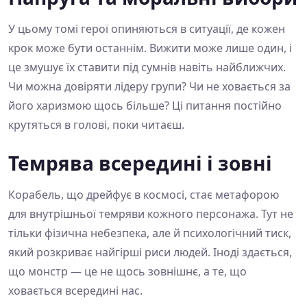
У цьому томі герої опиняються в ситуації, де кожен
крок може бути останнім. Вижити може лише один, і
це змушує їх ставити під сумнів навіть найближчих.
Чи можна довіряти лідеру групи? Чи не ховається за
його харизмою щось більше? Ці питання постійно
крутяться в голові, поки читаєш.
Темрява всередині і зовні
Корабель, що дрейфує в космосі, стає метафорою
для внутрішньої темряви кожного персонажа. Тут не
тільки фізична небезпека, але й психологічний тиск,
який розкриває найгірші риси людей. Іноді здається,
що монстр — це не щось зовнішнє, а те, що
ховається всередині нас.