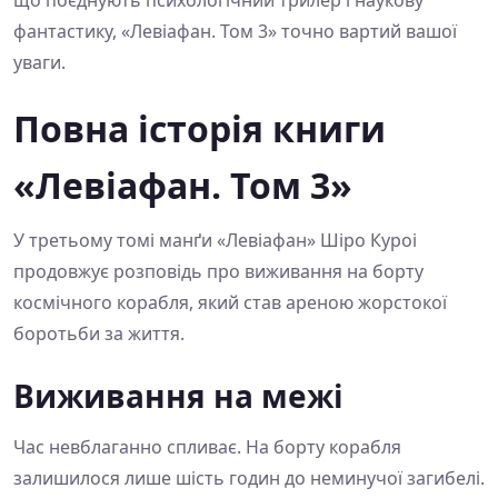
фантастику, «Левіафан. Том 3» точно вартий вашої
уваги.
Повна історія книги
«Левіафан. Том 3»
У третьому томі манґи «Левіафан» Шіро Куроі
продовжує розповідь про виживання на борту
космічного корабля, який став ареною жорстокої
боротьби за життя.
Виживання на межі
Час невблаганно спливає. На борту корабля
залишилося лише шість годин до неминучої загибелі.