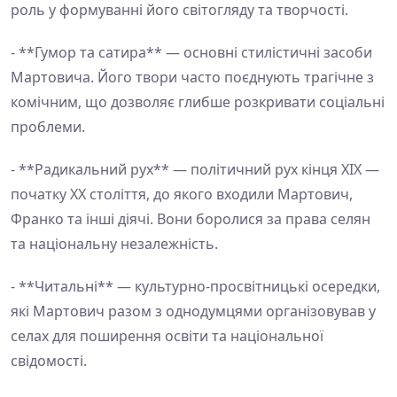
роль у формуванні його світогляду та творчості.
- **Гумор та сатира** — основні стилістичні засоби
Мартовича. Його твори часто поєднують трагічне з
комічним, що дозволяє глибше розкривати соціальні
проблеми.
- **Радикальний рух** — політичний рух кінця XIX —
початку XX століття, до якого входили Мартович,
Франко та інші діячі. Вони боролися за права селян
та національну незалежність.
- **Читальні** — культурно-просвітницькі осередки,
які Мартович разом з однодумцями організовував у
селах для поширення освіти та національної
свідомості.