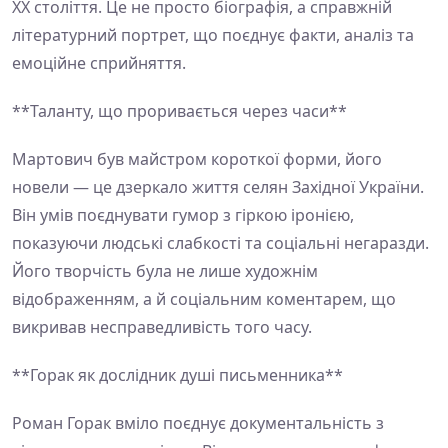
XX століття. Це не просто біографія, а справжній
літературний портрет, що поєднує факти, аналіз та
емоційне сприйняття.
**Таланту, що проривається через часи**
Мартович був майстром короткої форми, його
новели — це дзеркало життя селян Західної України.
Він умів поєднувати гумор з гіркою іронією,
показуючи людські слабкості та соціальні негаразди.
Його творчість була не лише художнім
відображенням, а й соціальним коментарем, що
викривав несправедливість того часу.
**Горак як дослідник душі письменника**
Роман Горак вміло поєднує документальність з