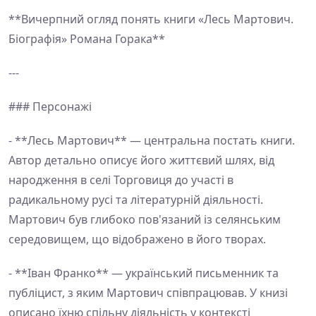
**Вичерпний огляд понять книги «Лесь Мартович.
Біографія» Романа Горака**
---
### Персонажі
- **Лесь Мартович** — центральна постать книги.
Автор детально описує його життєвий шлях, від
народження в селі Торговиця до участі в
радикальному русі та літературній діяльності.
Мартович був глибоко пов'язаний із селянським
середовищем, що відображено в його творах.
- **Іван Франко** — український письменник та
публіцист, з яким Мартович співпрацював. У книзі
описано їхню спільну діяльність у контексті