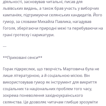
діяльності, засновував читальні, писав для
львівських видань, а також брав участь у виборчих
кампаніях, підтримуючи селянських кандидатів. Його
гумор, за словами Михайла Павлика, нагадував
Гоголя, зберігаючи природні межі та перебуваючи на
грані гротеску і карикатури.
---
**Приховані сенси**
Горак підкреслює, що творчість Мартовича була не
лише літературною, а й соціальною місією. Він
використовував гумор як інструмент для викриття
соціальних та національних проблем того часу,
зокрема поневолення західноукраїнського
селянства. Це дозволяє читачам глибше зрозуміти