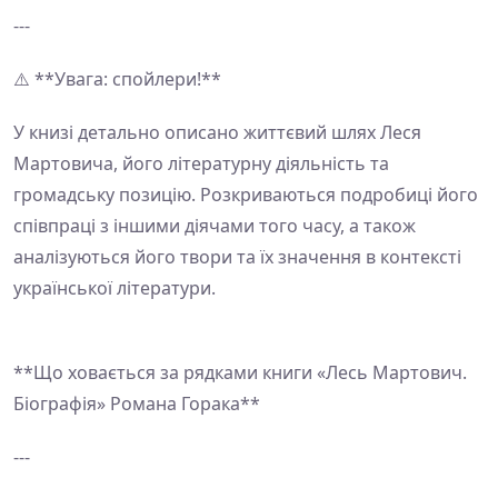
---
⚠️ **Увага: спойлери!**
У книзі детально описано життєвий шлях Леся
Мартовича, його літературну діяльність та
громадську позицію. Розкриваються подробиці його
співпраці з іншими діячами того часу, а також
аналізуються його твори та їх значення в контексті
української літератури.
**Що ховається за рядками книги «Лесь Мартович.
Біографія» Романа Горака**
---