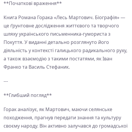
**Початкові враження**
Книга Романа Горака «Лесь Мартович. Біографія» —
це ґрунтовне дослідження життєвого та творчого
шляху українського письменника-гумориста з
Покуття. У виданні детально розглянуто його
діяльність у контексті галицького радикального руху,
а також взаємодію з такими постатями, як Іван
Франко та Василь Стефаник.
---
**Глибший погляд**
Горак аналізує, як Мартович, маючи селянське
походження, прагнув передати знання та культуру
своєму народу. Він активно залучався до громадської