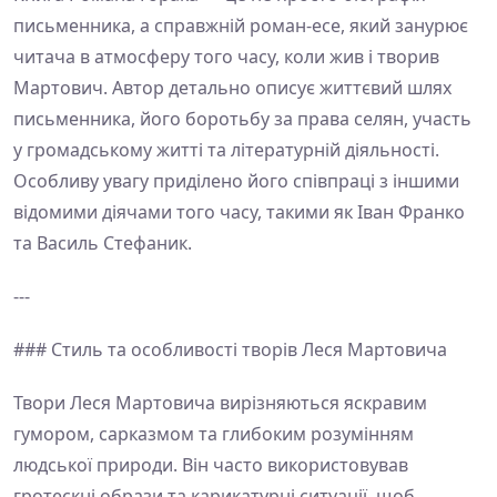
письменника, а справжній роман-есе, який занурює
читача в атмосферу того часу, коли жив і творив
Мартович. Автор детально описує життєвий шлях
письменника, його боротьбу за права селян, участь
у громадському житті та літературній діяльності.
Особливу увагу приділено його співпраці з іншими
відомими діячами того часу, такими як Іван Франко
та Василь Стефаник.
---
### Стиль та особливості творів Леся Мартовича
Твори Леся Мартовича вирізняються яскравим
гумором, сарказмом та глибоким розумінням
людської природи. Він часто використовував
гротескні образи та карикатурні ситуації, щоб