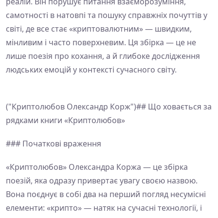
реалій. Він порушує питання взаєморозуміння,
самотності в натовпі та пошуку справжніх почуттів у
світі, де все стає «криптовалютним» — швидким,
мінливим і часто поверхневим. Ця збірка — це не
лише поезія про кохання, а й глибоке дослідження
людських емоцій у контексті сучасного світу.
("Криптолюбов Олександр Корж")## Що ховається за
рядками книги «Криптолюбов»
### Початкові враження
«Криптолюбов» Олександра Коржа — це збірка
поезій, яка одразу привертає увагу своєю назвою.
Вона поєднує в собі два на перший погляд несумісні
елементи: «крипто» — натяк на сучасні технології, і