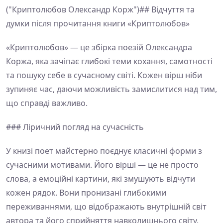
("Криптолюбов Олександр Корж")## Відчуття та
думки після прочитання книги «Криптолюбов»
«Криптолюбов» — це збірка поезій Олександра
Коржа, яка зачіпає глибокі теми кохання, самотності
та пошуку себе в сучасному світі. Кожен вірш ніби
зупиняє час, даючи можливість замислитися над тим,
що справді важливо.
### Ліричний погляд на сучасність
У книзі поет майстерно поєднує класичні форми з
сучасними мотивами. Його вірші — це не просто
слова, а емоційні картини, які змушують відчути
кожен рядок. Вони пронизані глибокими
переживаннями, що відображають внутрішній світ
автора та його сприйняття навколишнього світу.