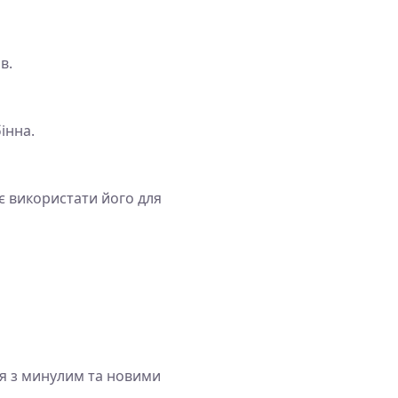
в.
інна.
є використати його для
ся з минулим та новими