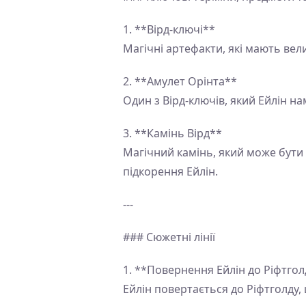
1. **Вірд-ключі**
Магічні артефакти, які мають вели
2. **Амулет Орінта**
Один з Вірд-ключів, який Ейлін н
3. **Камінь Вірд**
Магічний камінь, який може бути
підкорення Ейлін.
---
### Сюжетні лінії
1. **Повернення Ейлін до Ріфтгол
Ейлін повертається до Ріфтголду,