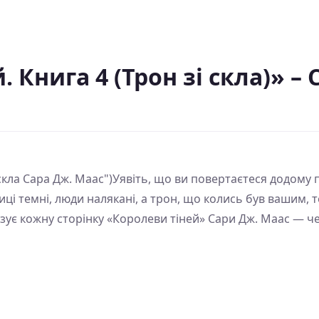
. Книга 4 (Трон зі скла)» 
 скла Сара Дж. Маас")Уявіть, що ви повертаєтеся додому пі
лиці темні, люди налякані, а трон, що колись був вашим,
изує кожну сторінку «Королеви тіней» Сари Дж. Маас — че