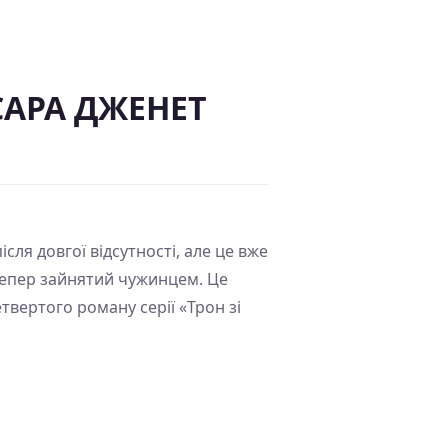
– САРА ДЖЕНЕТ
сля довгої відсутності, але це вже
 тепер зайнятий чужинцем. Це
твертого роману серії «Трон зі