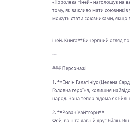
«Королева тіней» наголошує на в
тому, як важливо мати союзників 
можуть стати союзниками, якщо в
іней. Книга**Вичерпний огляд пон
---
### Персонажі
1. **Ейлін Ґалатініус (Целена Сар
Головна героїня, колишня найвідо
народ. Вона тепер відома як Ейлін
2. **Рован Уайтгорн**
Фей, воїн та давній друг Ейлін. Ві