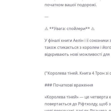
початком вашої подорожі.
---
⚠️ **Увага: спойлери** ⚠️
У фіналі книги Аелін і її союзник
також стикається з королем і йог
відкривають нові можливості для
("Королева тіней. Книга 4 Трон з
### Початкові враження
«Королева тіней» — це четверта кн
повертається до Ріфтхолду, щоб з
нові персонажі, такі як Лісандра