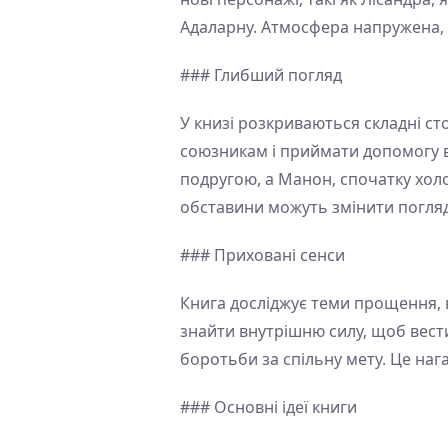
Адаларну. Атмосфера напружена, а
### Глибший погляд
У книзі розкриваються складні ст
союзникам і приймати допомогу ві
подругою, а Манон, спочатку холо
обставини можуть змінити погляд
### Приховані сенси
Книга досліджує теми прощення, в
знайти внутрішню силу, щоб вести
боротьби за спільну мету. Це нага
### Основні ідеї книги