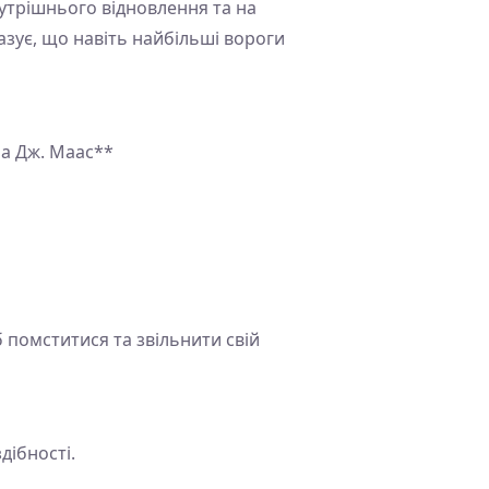
утрішнього відновлення та на
азує, що навіть найбільші вороги
ра Дж. Маас**
 помститися та звільнити свій
дібності.