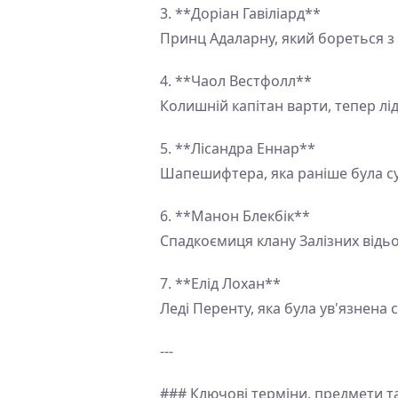
3. **Доріан Гавіліард**
Принц Адаларну, який бореться з
4. **Чаол Вестфолл**
Колишній капітан варти, тепер лі
5. **Лісандра Еннар**
Шапешифтера, яка раніше була су
6. **Манон Блекбік**
Спадкоємиця клану Залізних відьо
7. **Елід Лохан**
Леді Перенту, яка була ув'язнена 
---
### Ключові терміни, предмети т