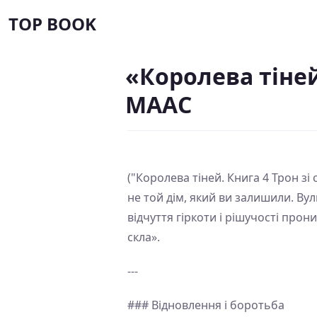
TOP BOOK
«Королева тіней
МААС
("Королева тіней. Книга 4 Трон зі
не той дім, який ви залишили. Ву
відчуття гіркоти і рішучості прон
скла».
---
### Відновлення і боротьба