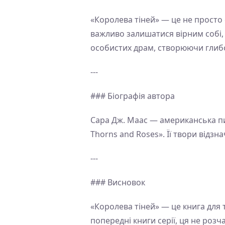
«Королева тіней» — це не просто 
важливо залишатися вірним собі, 
особистих драм, створюючи глиб
---
### Біографія автора
Сара Дж. Маас — американська пис
Thorns and Roses». Її твори від
---
### Висновок
«Королева тіней» — це книга для 
попередні книги серії, ця не розч