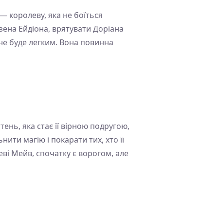
— королеву, яка не боїться
зена Ейдіона, врятувати Доріана
 не буде легким. Вона повинна
тень, яка стає її вірною подругою,
ити магію і покарати тих, хто її
еві Мейв, спочатку є ворогом, але