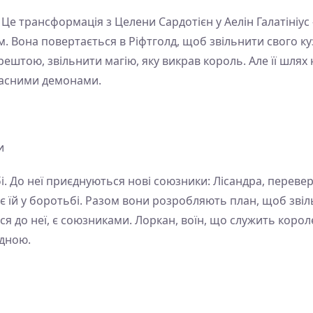
 Це трансформація з Целени Сардотієн у Аелін Галатініус 
. Вона повертається в Ріфтголд, щоб звільнити свого ку
рештою, звільнити магію, яку викрав король. Але її шлях
власними демонами.
и
і. До неї приєднуються нові союзники: Лісандра, перевер
є їй у боротьбі. Разом вони розробляють план, щоб звільн
ься до неї, є союзниками. Лоркан, воїн, що служить корол
адною.