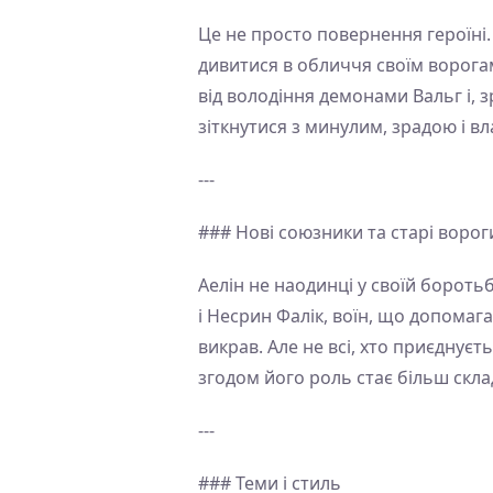
Це не просто повернення героїні.
дивитися в обличчя своїм ворогам
від володіння демонами Вальг і, з
зіткнутися з минулим, зрадою і 
---
### Нові союзники та старі ворог
Аелін не наодинці у своїй боротьб
і Несрин Фалік, воїн, що допомага
викрав. Але не всі, хто приєднуєт
згодом його роль стає більш скл
---
### Теми і стиль