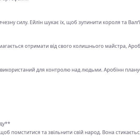
чезну силу. Ейлін шукає їх, щоб зупинити короля та Валґі
амагається отримати від свого колишнього майстра, Ароб
 використаний для контролю над людьми. Аробінн плану
ду**
 щоб помститися та звільнити свій народ. Вона стикаєть