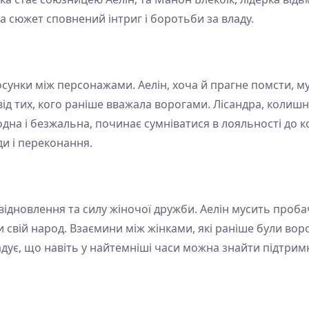
 сюжет сповнений інтриг і боротьби за владу.
осунки між персонажами. Аелін, хоча й прагне помсти, 
д тих, кого раніше вважала ворогами. Лісандра, колишня
дна і безжальна, починає сумніватися в лояльності до ко
и і переконання.
ідновлення та силу жіночої дружби. Аелін мусить проба
 свій народ. Взаємини між жінками, які раніше були во
дує, що навіть у найтемніші часи можна знайти підтримку