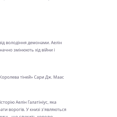
 від володіння демонами. Аелін
начно змінюють хід війни і
«Королева тіней» Сари Дж. Маас
сторію Аелін Галатініус, яка
ати ворогів. У книзі з'являються
дьмиць, що служить королю