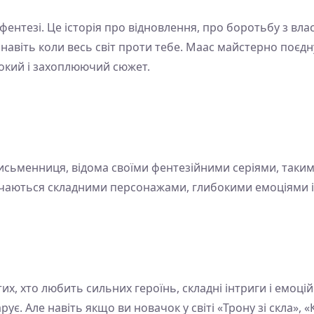
фентезі. Це історія про відновлення, про боротьбу з вла
навіть коли весь світ проти тебе. Маас майстерно поєдну
окий і захоплюючий сюжет.
ьменниця, відома своїми фентезійними серіями, такими я
значаються складними персонажами, глибокими емоціями
тих, хто любить сильних героїнь, складні інтриги і емоці
арує. Але навіть якщо ви новачок у світі «Трону зі скла»,