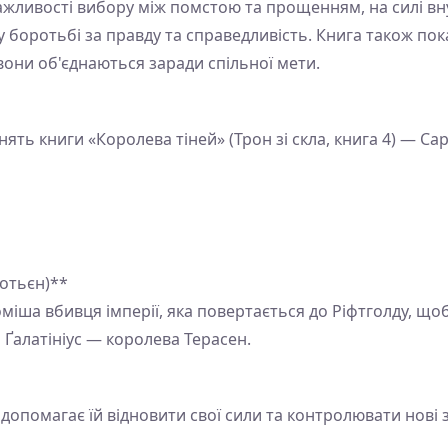
ажливості вибору між помстою та прощенням, на силі вн
у боротьбі за правду та справедливість. Книга також пок
они об'єднаються заради спільної мети.
ять книги «Королева тіней» (Трон зі скла, книга 4) — Са
дотьєн)**
міша вбивця імперії, яка повертається до Ріфтголду, щоб
 Ґалатініус — королева Терасен.
н допомагає їй відновити свої сили та контролювати нові з