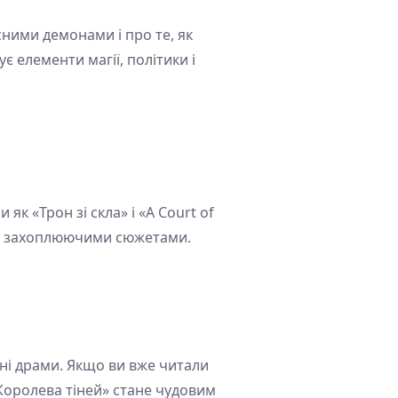
сними демонами і про те, як
є елементи магії, політики і
к «Трон зі скла» і «A Court of
 і захоплюючими сюжетами.
йні драми. Якщо ви вже читали
 «Королева тіней» стане чудовим