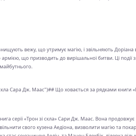
и знищують вежу, що утримує магію, і звільняють Доріана
о армією, що призводить до вирішальної битви. Ці події з
 майбутнього.
і скла Сара Дж. Маас")## Що ховається за рядками книги 
ига серії «Трон зі скла» Сари Дж. Маас. Вона продовжує і
вільнити свого кузена Аедіона, визволити магію та покар
, яка стає союзницею Аелін, та Манон Блекбік, лідерка ві