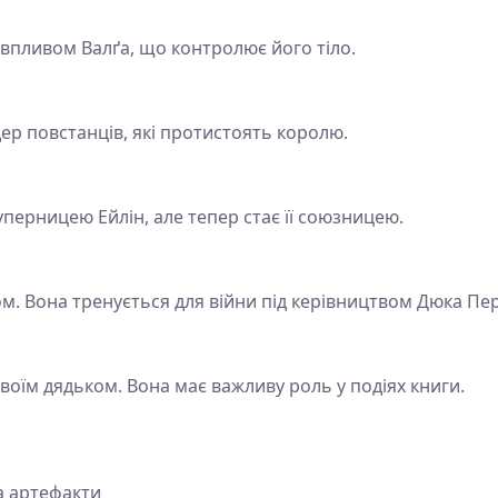
 впливом Валґа, що контролює його тіло.
дер повстанців, які протистоять королю.
перницею Ейлін, але тепер стає її союзницею.
м. Вона тренується для війни під керівництвом Дюка Пе
своїм дядьком. Вона має важливу роль у подіях книги.
а артефакти