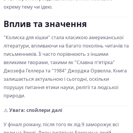
окрему тему чи ідею.
Вплив та значення
"Колиска для кішки" стала класикою американської
літератури, впливаючи на багато поколінь читачів та
письменників. Її часто порівнюють з іншими
великими творами, такими як "Славна п'ятірка"
Джозефа Геллера та "1984" Джорджа Орвелла. Книга
залишається актуальною і сьогодні, оскільки
порушує питання етики науки, релігії та людської
природи.
⚠️
Увага: спойлери далі
У фіналі роману, після того як лід-9 заморожує всі
води на Землі, Джон зустрічає Боконона, який