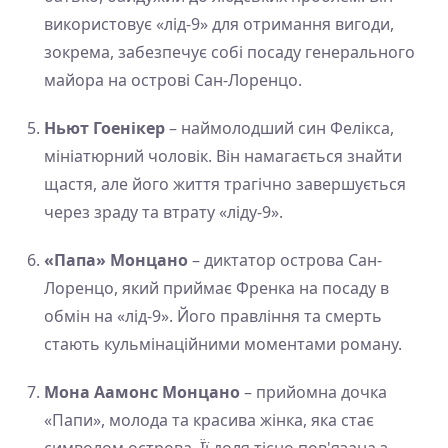
використовує «лід-9» для отримання вигоди,
зокрема, забезпечує собі посаду генерального
майора на острові Сан-Лоренцо.
Ньют Гоенікер
– наймолодший син Фелікса,
мініатюрний чоловік. Він намагається знайти
щастя, але його життя трагічно завершується
через зраду та втрату «ліду-9».
«Папа» Монцано
– диктатор острова Сан-
Лоренцо, який приймає Френка на посаду в
обмін на «лід-9». Його правління та смерть
стають кульмінаційними моментами роману.
Мона Аамонс Монцано
– прийомна дочка
«Папи», молода та красива жінка, яка стає