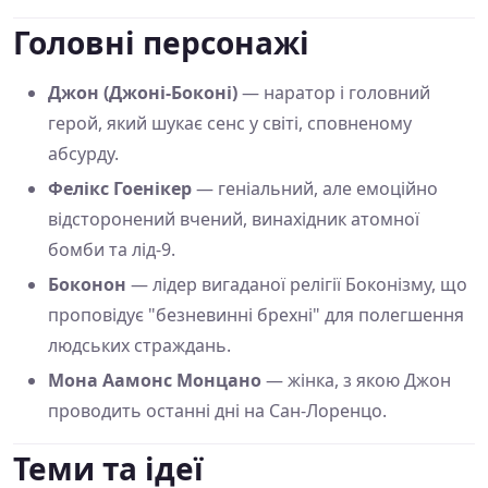
Головні персонажі
Джон (Джоні-Боконі)
— наратор і головний
герой, який шукає сенс у світі, сповненому
абсурду.
Фелікс Гоенікер
— геніальний, але емоційно
відсторонений вчений, винахідник атомної
бомби та лід-9.
Боконон
— лідер вигаданої релігії Боконізму, що
проповідує "безневинні брехні" для полегшення
людських страждань.
Мона Аамонс Монцано
— жінка, з якою Джон
проводить останні дні на Сан-Лоренцо.
Теми та ідеї