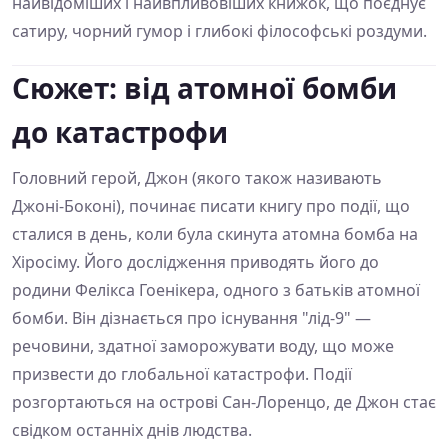
найвідоміших і найвпливовіших книжок, що поєднує
сатиру, чорний гумор і глибокі філософські роздуми.
Сюжет: від атомної бомби
до катастрофи
Головний герой, Джон (якого також називають
Джоні-Боконі), починає писати книгу про події, що
сталися в день, коли була скинута атомна бомба на
Хіросіму. Його дослідження приводять його до
родини Фелікса Гоенікера, одного з батьків атомної
бомби. Він дізнається про існування "лід-9" —
речовини, здатної заморожувати воду, що може
призвести до глобальної катастрофи. Події
розгортаються на острові Сан-Лоренцо, де Джон стає
свідком останніх днів людства.