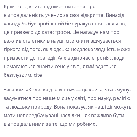
Крім того, книга піднімає питання про
відповідальність учених за свої відкриття. Винахід
«льоду-9» був зроблений без урахування наслідків, і
це призвело до катастрофи. Це нагадує нам про
важливість етики в науці. cite книги відчувається
гіркота від того, як людська недалекоглядність може
призвести до трагедії. Але водночас є іронія: люди
намагаються знайти сенс у світі, який здається
безглуздим. cite
Загалом, «Колиска для кішки» — це книга, яка змушує
задуматися про наше місце у світі, про науку, релігію
та людську природу. Вона показує, як наші дії можуть
мати непередбачувані наслідки, і як важливо бути
відповідальними за те, що ми робимо.