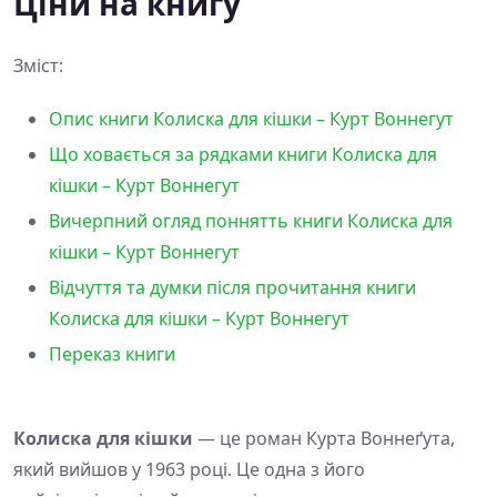
Ціни на книгу
Зміст:
Опис книги Колиска для кішки – Курт Воннегут
Що ховається за рядками книги Колиска для
кішки – Курт Воннегут
Вичерпний огляд поннятть книги Колиска для
кішки – Курт Воннегут
Відчуття та думки після прочитання книги
Колиска для кішки – Курт Воннегут
Переказ книги
Колиска для кішки
— це роман Курта Воннеґута,
який вийшов у 1963 році. Це одна з його