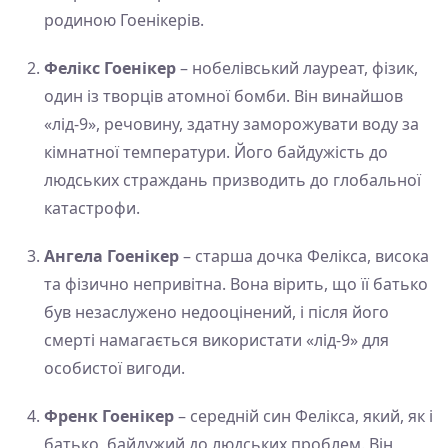
родиною Гоенікерів.
Фелікс Гоенікер
– нобелівський лауреат, фізик,
один із творців атомної бомби. Він винайшов
«лід-9», речовину, здатну заморожувати воду за
кімнатної температури. Його байдужість до
людських страждань призводить до глобальної
катастрофи.
Ангела Гоенікер
– старша дочка Фелікса, висока
та фізично непривітна. Вона вірить, що її батько
був незаслужено недооцінений, і після його
смерті намагається використати «лід-9» для
особистої вигоди.
Френк Гоенікер
– середній син Фелікса, який, як і
батько, байдужий до людських проблем. Він