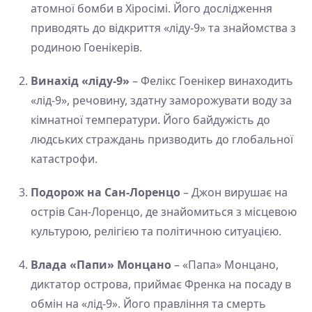
атомної бомби в Хіросімі. Його дослідження
приводять до відкриття «ліду-9» та знайомства з
родиною Гоенікерів.
Винахід «ліду-9»
– Фелікс Гоенікер винаходить
«лід-9», речовину, здатну заморожувати воду за
кімнатної температури. Його байдужість до
людських страждань призводить до глобальної
катастрофи.
Подорож на Сан-Лоренцо
– Джон вирушає на
острів Сан-Лоренцо, де знайомиться з місцевою
культурою, релігією та політичною ситуацією.
Влада «Папи» Монцано
– «Папа» Монцано,
диктатор острова, приймає Френка на посаду в
обмін на «лід-9». Його правління та смерть