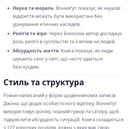
Наука та мораль
: Воннеґут показує, як наукові
відкриття можуть бути використані без
урахування етичних наслідків.
Релігія та віра
: Через Боконізм автор досліджує
роль релігії в суспільстві та її вплив на людей.
Абсурдність життя
: Книга показує, як люди
шукають сенс у світі, що часто здається
безглуздим.
Стиль та структура
Роман написаний у формі щоденникових записів
Джона, що додає особистісного відтінку. Воннеґут
використовує іронію, чорний гумор та сатиру, щоб
підкреслити абсурдність ситуацій. Книга складається
з 127 коротких розділів, кожен з яких має свою