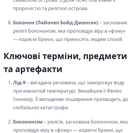
символом острова. Її доля тісно пов'язана з
пророчістю та релігією острова.
Боконон (Лайонел Бойд Джонсон)
– засновник
релігії Бокононізм, яка проповідує віру в «фому»
— корисні брехні, що приносять людям спокій.
Ключові терміни, предмети
та артефакти
Лід-9
– вигадана речовина, що заморожує воду
при кімнатній температурі. Винайшов її Фелікс
Гоенікер. Її випадкове поширення призводить до
глобальної катастрофи.
Бокононізм
– релігія, заснована Бокононом, яка
проповідує віру в «фому» — корисні брехні, що