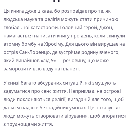
Ця книга дуже цікава, бо розповідає про те, як
людська наука та релігія можуть стати причиною
глобальної катастрофи. Головний герой, Джон,
намагається написати книгу про день, коли скинули
атомну бомбу на Хіросіму. Для цього він вирушає на
острів Сан-Лоренцо, де зустрічає родину вченого,
який винайшов «лід-9» — речовину, що може
заморозити всю воду на планеті.
У книзі багато абсурдних ситуацій, які змушують
задуматися про сенс життя. Наприклад, на острові
люди поклоняються релігії, вигаданій для того, щоб
дати їм надію в безнадійних умовах. Це показує, як
люди можуть створювати вірування, щоб впоратися
з труднощами життя.