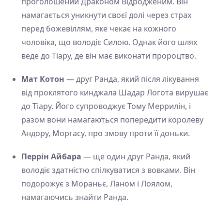
проголошений Драконом Відродженим. Він
намагається уникнути своєї долі через страх
перед божевіллям, яке чекає на кожного
чоловіка, що володіє Силою. Однак його шлях
веде до Тіару, де він має виконати пророцтво.
Мат Котон
— друг Ранда, який після лікування
від проклятого кинджала Шадар Логота вирушає
до Тіару. Його супроводжує Тому Меррилін, і
разом вони намагаються попередити королеву
Андору, Моргасу, про змову проти її доньки.
Перрін Айбара
— ще один друг Ранда, який
володіє здатністю спілкуватися з вовками. Він
подорожує з Мораньє, Ланом і Лоялом,
намагаючись знайти Ранда.