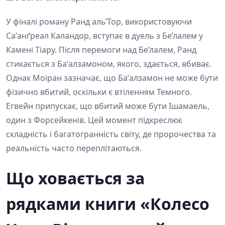
У фіналі роману Ранд аль’Тор, використовуючи
Са’анґреал Каландор, вступає в дуель з Бе’лалем у
Камені Тіару. Після перемоги над Бе’лалем, Ранд
стикається з Ба’алзамоном, якого, здається, вбиває.
Однак Моіран зазначає, що Ба’алзамон не може бути
фізично вбитий, оскільки є втіленням Темного.
Егвейн припускає, що вбитий може бути Ішамаель,
один з Форсейкенів. Цей момент підкреслює
складність і багатогранність світу, де пророчества та
реальність часто переплітаються.
Що ховається за
рядками книги «Колесо