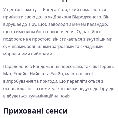
У центрі сюжету — Ранд ал'Тор, який намагається
прийняти свою долю як Дракона Відродженого. Він
вирушає до Тіру, щоб заволодіти мечем Каландор,
що є символом його призначення. Однак, його
подорож не є простою: він стикається з внутрішніми
сумнівами, зовнішніми загрозами та складними
моральними виборами.
Паралельно з Рандом, інші персонажі, такі як Перрін,
Мат, Егвейн, Найнів та Елейн, мають власні
випробування та пригоди, що переплітаються з
основною лінією сюжету. Їхні шляхи ведуть до Тіру, де
відбудеться кульмінаційна подія.
Приховані сенси