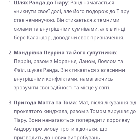
Шлях Ранда до Тіару
: Ранд намагається
уникнути своєї долі, але його подорож до Тіару
стає неминучою. Він стикається з темними
силами та внутрішніми сумнівами, але в кінці
бере Каландор, доводячи своє призначення.
Мандрівка Перріна та його супутників
:
Перрін, разом з Мораньє, Ланом, Лоялом та
Фаїл, шукає Ранда. Він стикається з власними
внутрішніми конфліктами, намагаючись
зрозуміти свої здібності та місце у світі.
Пригода Матта та Тома
: Мат, після лікування від
проклятого кинджала, разом з Томом вирушає до
Тіару. Вони намагаються попередити королеву
Андору про змову проти її доньки, що
призводить до нових випробувань.