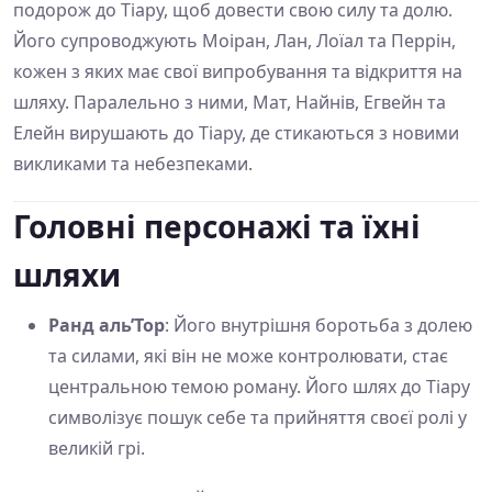
подорож до Тіару, щоб довести свою силу та долю.
Його супроводжують Моіран, Лан, Лоїал та Перрін,
кожен з яких має свої випробування та відкриття на
шляху. Паралельно з ними, Мат, Найнів, Егвейн та
Елейн вирушають до Тіару, де стикаються з новими
викликами та небезпеками.
Головні персонажі та їхні
шляхи
Ранд аль’Тор
: Його внутрішня боротьба з долею
та силами, які він не може контролювати, стає
центральною темою роману. Його шлях до Тіару
символізує пошук себе та прийняття своєї ролі у
великій грі.