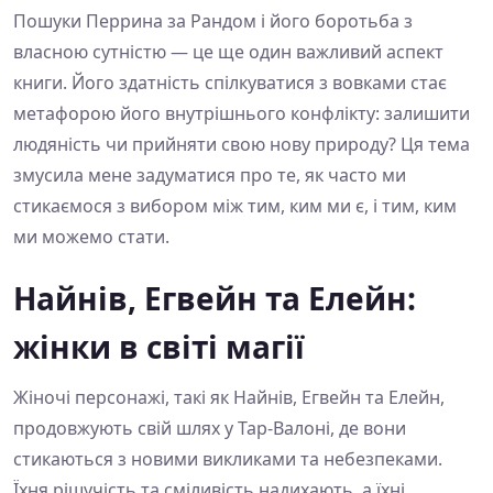
Пошуки Перрина за Рандом і його боротьба з
власною сутністю — це ще один важливий аспект
книги. Його здатність спілкуватися з вовками стає
метафорою його внутрішнього конфлікту: залишити
людяність чи прийняти свою нову природу? Ця тема
змусила мене задуматися про те, як часто ми
стикаємося з вибором між тим, ким ми є, і тим, ким
ми можемо стати.
Найнів, Егвейн та Елейн:
жінки в світі магії
Жіночі персонажі, такі як Найнів, Егвейн та Елейн,
продовжують свій шлях у Тар-Валоні, де вони
стикаються з новими викликами та небезпеками.
Їхня рішучість та сміливість надихають, а їхні