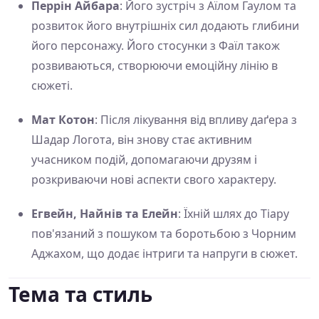
Перрін Айбара
: Його зустріч з Аїлом Гаулом та
розвиток його внутрішніх сил додають глибини
його персонажу. Його стосунки з Фаїл також
розвиваються, створюючи емоційну лінію в
сюжеті.
Мат Котон
: Після лікування від впливу даґера з
Шадар Логота, він знову стає активним
учасником подій, допомагаючи друзям і
розкриваючи нові аспекти свого характеру.
Егвейн, Найнів та Елейн
: Їхній шлях до Тіару
пов'язаний з пошуком та боротьбою з Чорним
Аджахом, що додає інтриги та напруги в сюжет.
Тема та стиль