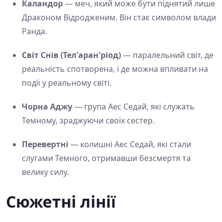
Каландор
— меч, який може бути піднятий лише
Драконом Відродженим. Він стає символом влади
Ранда.
Світ Снів (Тел'аран'ріод)
— паралельний світ, де
реальність спотворена, і де можна впливати на
події у реальному світі.
Чорна Аджу
— група Аес Седай, які служать
Темному, зраджуючи своїх сестер.
Перевертні
— колишні Аес Седай, які стали
слугами Темного, отримавши безсмертя та
велику силу.
Сюжетні лінії