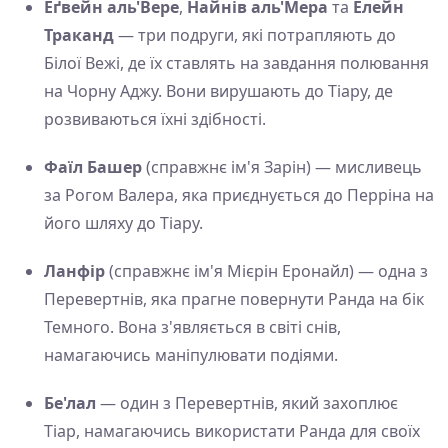
Еґвейн аль'Вере
,
Найнів аль'Мера
та
Елейн
Траканд
— три подруги, які потрапляють до
Білої Вежі, де їх ставлять на завдання полювання
на Чорну Аджу. Вони вирушають до Тіару, де
розвиваються їхні здібності.
Фаїл Башер
(справжнє ім'я Зарін) — мисливець
за Рогом Валера, яка приєднується до Перріна на
його шляху до Тіару.
Ланфір
(справжнє ім'я Мієрін Еронайл) — одна з
Перевертнів, яка прагне повернути Ранда на бік
Темного. Вона з'являється в світі снів,
намагаючись маніпулювати подіями.
Бе'лал
— один з Перевертнів, який захоплює
Тіар, намагаючись використати Ранда для своїх