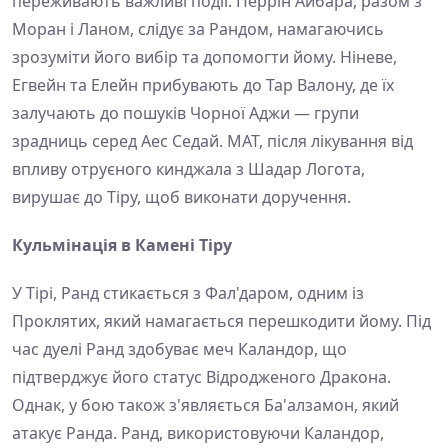
переживають важливі події. Перрін Айбара, разом з
Моран і Ланом, слідує за Рандом, намагаючись
зрозуміти його вибір та допомогти йому. Ніневе,
Егвейн та Елейн прибувають до Тар Валону, де їх
залучають до пошуків Чорної Аджи — групи
зрадниць серед Аес Седай. МАТ, після лікування від
впливу отруєного кинджала з Шадар Логота,
вирушає до Тіру, щоб виконати доручення.
Кульмінація в Камені Тіру
У Тірі, Ранд стикається з Фал'даром, одним із
Проклятих, який намагається перешкодити йому. Під
час дуелі Ранд здобуває меч Каландор, що
підтверджує його статус Відродженого Дракона.
Однак, у бою також з'являється Ба'алзамон, який
атакує Ранда. Ранд, використовуючи Каландор,