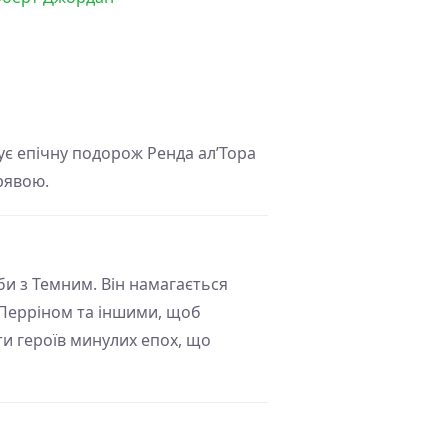
ує епічну подорож Ренда ал’Тора
мрявою.
би з Темним. Він намагається
 Перріном та іншими, щоб
и героїв минулих епох, що