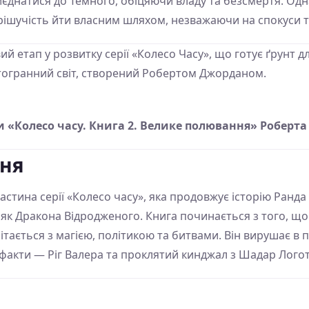
днатися до Темного, обіцяючи владу та безсмертя. Однак
рішучість йти власним шляхом, незважаючи на спокуси т
 етап у розвитку серії «Колесо Часу», що готує ґрунт д
атогранний світ, створений Робертом Джорданом.
и «Колесо часу. Книга 2. Велике полювання» Роберт
ння
стина серії «Колесо часу», яка продовжує історію Ранда 
як Дракона Відродженого. Книга починається з того, що
літається з магією, політикою та битвами. Він вирушає 
ефакти — Ріг Валера та проклятий кинджал з Шадар Логот