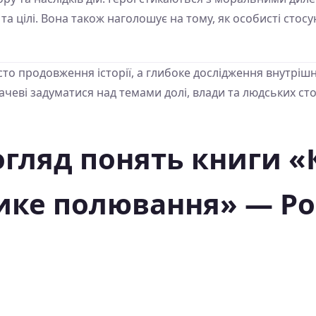
а цілі. Вона також наголошує на тому, як особисті стос
о продовження історії, а глибоке дослідження внутрішнь
тачеві задуматися над темами долі, влади та людських ст
гляд понять книги «К
лике полювання» — Р