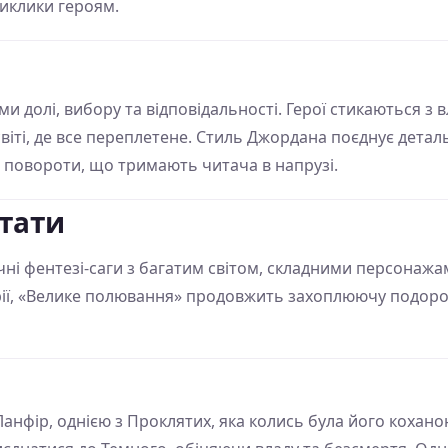
иклики героям.
и долі, вибору та відповідальності. Герої стикаються з 
віті, де все переплетене. Стиль Джордана поєднує детал
і повороти, що тримають читача в напрузі.
тати
ічні фентезі-саги з багатим світом, складними персона
ії, «Велике полювання» продовжить захоплюючу подорож 
 Ланфір, однією з Проклятих, яка колись була його кохан