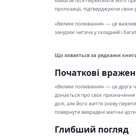
намагається переконати його приє
пропозиції, підтверджуючи свою 
«Велике полювання» — це важливий
занурює читача у складний і баг
Що ховається за рядками книг
Початкові враже
«Велике полювання» — це друга ча
дізнається про своє призначення 
долі, але його життя знову переп
повернути викрадені магічні арт
Глибший погляд