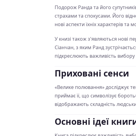
Подорож Ранда та його супутників
страхами та спокусами. Його від
нові аспекти їхніх характерів та м
У книзі також з'являються нові пе
Сіанчан, з яким Ранд зустрічаєтьс
підкреслюють важливість вибору та
Приховані сенси
«Велике полювання» досліджує тем
приймає її, що символізує боро
відображають складність людських 
Основні ідеї книг
Книга підкреслює важливість вибо