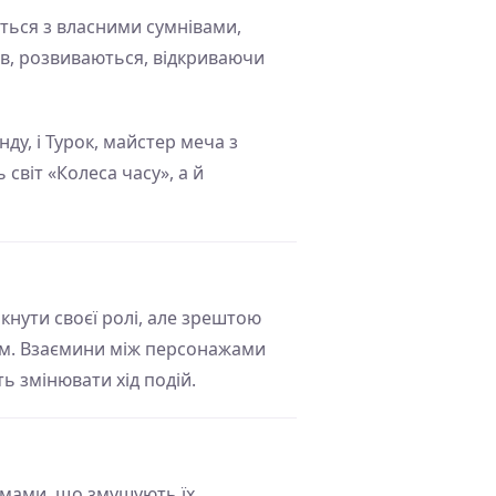
ється з власними сумнівами,
ів, розвиваються, відкриваючи
нду, і Турок, майстер меча з
 світ «Колеса часу», а й
кнути своєї ролі, але зрештою
ям. Взаємини між персонажами
ь змінювати хід подій.
лемами, що змушують їх