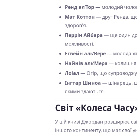
Ренд ал’Тор
— молодий чолові
Мат Коттон
— друг Ренда, що
здоров'я.
Перрін Айбара
— ще один дру
можливості.
Егвейн аль’Вере
— молода жін
Найнів аль’Мера
— колишня м
Лоіал
— Огір, що супроводжує
Інгтар Шиноа
— шінарець, щ
якими здаються.
Світ «Колеса Часу
У цій книзі Джордан розширює сві
іншого континенту, що має свої ун