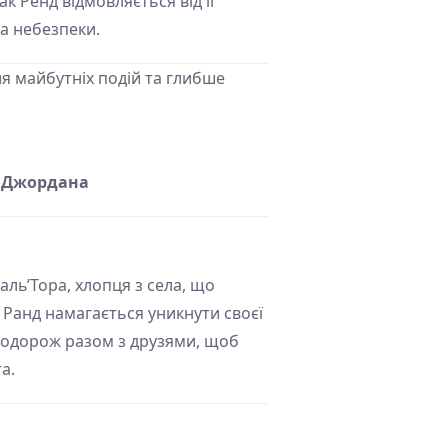
 Ренд відмовляється від її
а небезпеки.
ля майбутніх подій та глибше
а Джордана
аль’Тора, хлопця з села, що
 Ранд намагається уникнути своєї
в подорож разом з друзями, щоб
а.