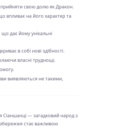
я прийняти свою долю як Дракон.
о впливає на його характер та
 що дає йому унікальні
риває в собі нові здібності.
олаючи власні труднощі.
омогу.
иви виявляються не такими,
ся Сіаншанці — загадковий народ з
е узбережжя стає важливою