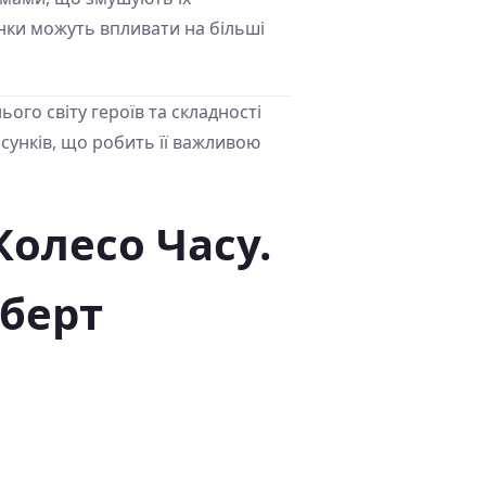
унки можуть впливати на більші
ого світу героїв та складності
осунків, що робить її важливою
олесо Часу.
оберт