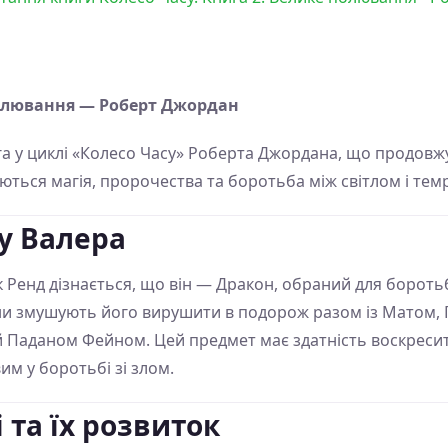
полювання — Роберт Джордан
а у циклі «Колесо Часу» Роберта Джордана, що продовж
ітаються магія, пророчества та боротьба між світлом і те
у Валера
як Ренд дізнається, що він — Дракон, обраний для бороть
авини змушують його вирушити в подорож разом із Матом,
й Паданом Фейном. Цей предмет має здатність воскресит
м у боротьбі зі злом.
 та їх розвиток