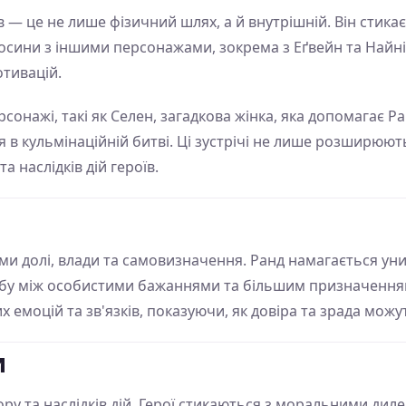
 — це не лише фізичний шлях, а й внутрішній. Він стика
носини з іншими персонажами, зокрема з Еґвейн та Найн
отивацій.
рсонажі, такі як Селен, загадкова жінка, яка допомагає Ра
я в кульмінаційній битві. Ці зустрічі не лише розширюють
 наслідків дій героїв.
и долі, влади та самовизначення. Ранд намагається уни
тьбу між особистими бажаннями та більшим призначенн
емоцій та зв'язків, показуючи, як довіра та зрада можут
и
ру та наслідків дій. Герої стикаються з моральними ди