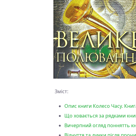
Зміст:
Опис книги Колесо Часу. Кни
Що ховається за рядками кни
Вичерпний огляд поннятть кн
Відчуття та думки після проч