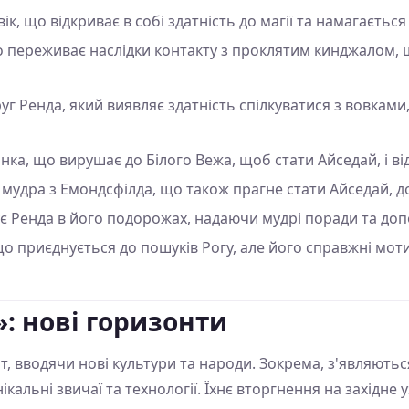
к, що відкриває в собі здатність до магії та намагаєтьс
 переживає наслідки контакту з проклятим кинджалом, щ
г Ренда, який виявляє здатність спілкуватися з вовками,
ка, що вирушає до Білого Вежа, щоб стати Айседай, і відк
удра з Емондсфілда, що також прагне стати Айседай, д
 Ренда в його подорожах, надаючи мудрі поради та доп
о приєднується до пошуків Рогу, але його справжні мот
»: нові горизонти
т, вводячи нові культури та народи. Зокрема, з'являють
ікальні звичаї та технології. Їхнє вторгнення на західн