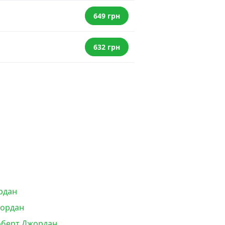
649 грн
632 грн
ордан
жордан
Роберт Джордан