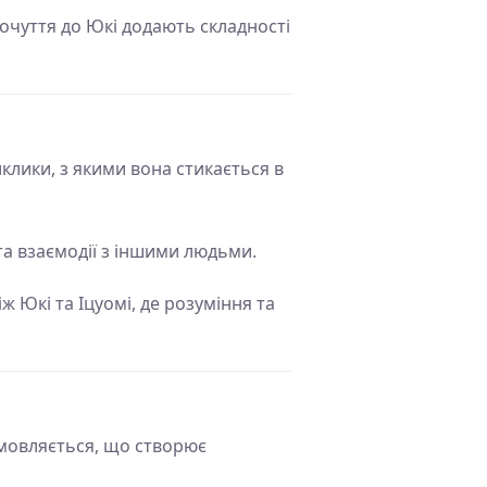
 почуття до Юкі додають складності
клики, з якими вона стикається в
 та взаємодії з іншими людьми.
 Юкі та Іцуомі, де розуміння та
ідмовляється, що створює