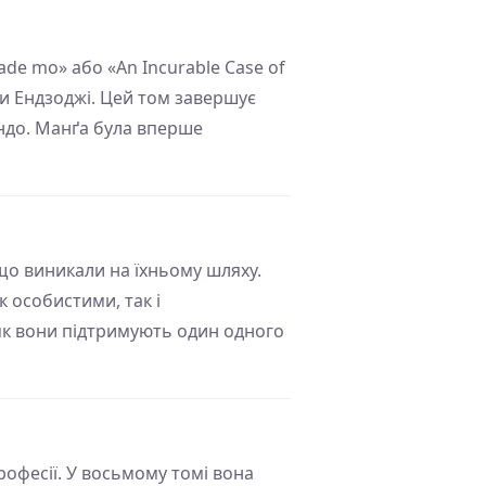
ade mo» або «An Incurable Case of
и Ендзоджі. Цей том завершує
ндо. Манґа була вперше
що виникали на їхньому шляху.
к особистими, так і
як вони підтримують один одного
офесії. У восьмому томі вона