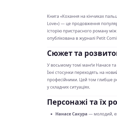
Книга «Кохання на кінчиках пальц
Love») — це продовження популяр
історію пристрасного роману між
опублікована в журналі Petit Comi
Сюжет та розвито
У восьмому томі манґи Нанасе та
Їхні стосунки переходять на нови
професійними. Цей том глибше ро
у складних ситуаціях.
Персонажі та їх р
Нанасе Сакура
— молодий, ен