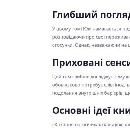
Глибший погля
У цьому томі Юкі намагається под
розповідаючи про свої переживанн
стосунки. Однак, незважаючи на ц
Приховані сенс
Цей том глибше досліджує тему ко
обов'язково потребує слів; іноді
подолання внутрішніх бар'єрів, 
Основні ідеї кн
«Кохання на кінчиках пальців» на