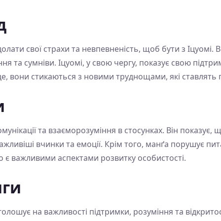
д
олати свої страхи та невпевненість, щоб бути з Іцуомі. 
я та сумніви. Іцуомі, у свою чергу, показує свою підтрим
е, вони стикаються з новими труднощами, які ставлять п
и
мунікації та взаєморозуміння в стосунках. Він показує,
 важливіші вчинки та емоції. Крім того, манґа порушує п
що є важливими аспектами розвитку особистості.
иги
голошує на важливості підтримки, розуміння та відкритос