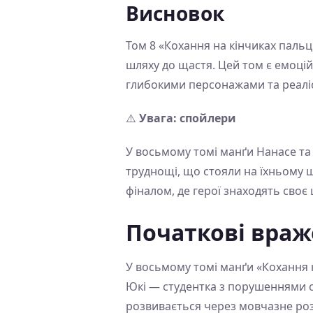
Висновок
Том 8 «Кохання на кінчиках пальц
шляху до щастя. Цей том є емоці
глибокими персонажами та реалі
⚠️
Увага: спойлери
У восьмому томі манґи Нанасе та
труднощі, що стояли на їхньому 
фіналом, де герої знаходять своє
Початкові вра
У восьмому томі манґи «Кохання н
Юкі — студентка з порушеннями слу
розвивається через мовчазне роз