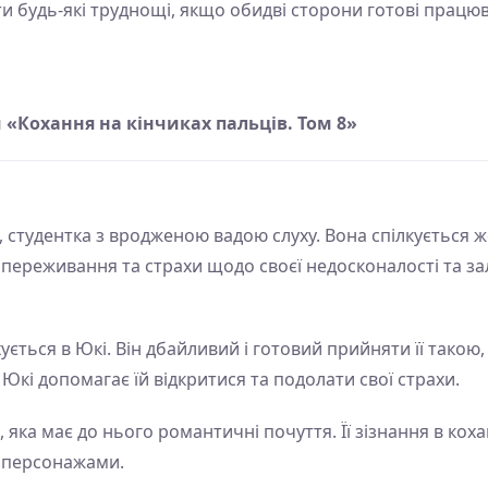
и будь-які труднощі, якщо обидві сторони готові працю
«Кохання на кінчиках пальців. Том 8»
, студентка з вродженою вадою слуху. Вона спілкується
ні переживання та страхи щодо своєї недосконалості та з
ється в Юкі. Він дбайливий і готовий прийняти її такою,
 Юкі допомагає їй відкритися та подолати свої страхи.
яка має до нього романтичні почуття. Її зізнання в коха
ж персонажами.