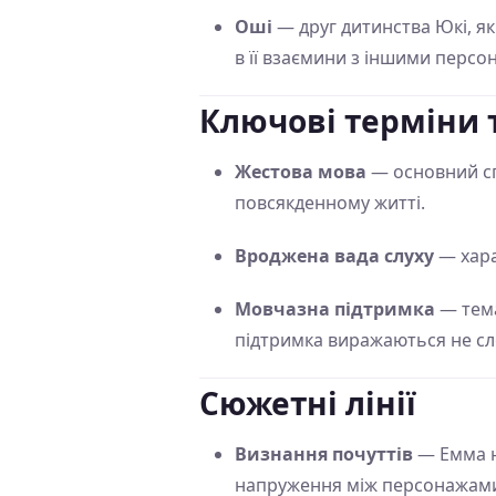
Оші
— друг дитинства Юкі, яки
в її взаємини з іншими персо
Ключові терміни 
Жестова мова
— основний спо
повсякденному житті.
Вроджена вада слуху
— хара
Мовчазна підтримка
— тема
підтримка виражаються не сл
Сюжетні лінії
Визнання почуттів
— Емма на
напруження між персонажам