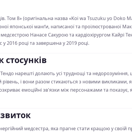
ів. Том 8» (оригінальна назва «Koi wa Tsuzuku yo Doko M
ної японської манґи, написаної та проілюстрованої Мак
 медсестрою Нанасе Сакурою та кардіохірургом Кайрі Те
c у 2016 році та завершена у 2019 році.
к стосунків
 Тендо нарешті долають усі труднощі та недорозуміння, 
й рівень, і вони разом стикаються з новими викликами, я
зкриває емоційні зв'язки між персонажами та показує, 
озвиток
ергійний медсестра, яка прагне стати кращою у своїй пр