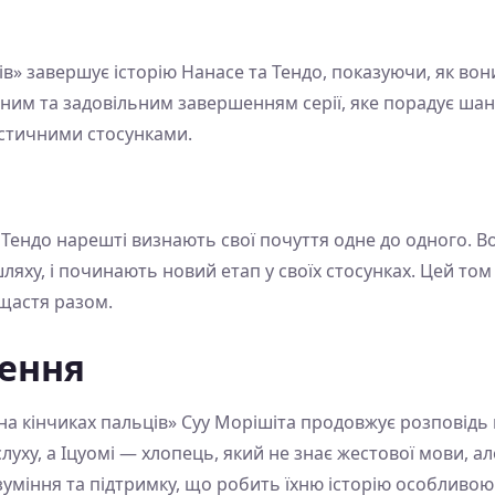
ів» завершує історію Нанасе та Тендо, показуючи, як во
йним та задовільним завершенням серії, яке порадує шан
стичними стосунками.
 Тендо нарешті визнають свої почуття одне до одного. 
шляху, і починають новий етап у своїх стосунках. Цей т
 щастя разом.
ження
а кінчиках пальців» Суу Морішіта продовжує розповідь п
ху, а Іцуомі — хлопець, який не знає жестової мови, але
уміння та підтримку, що робить їхню історію особливою