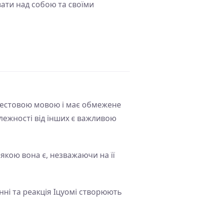
вати над собою та своїми
 жестовою мовою і має обмежене
алежності від інших є важливою
 якою вона є, незважаючи на її
нні та реакція Іцуомі створюють