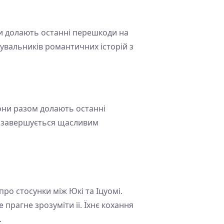
ни долають останні перешкоди на
увальників романтичних історій з
Вони разом долають останні
ом завершується щасливим
ро стосунки між Юкі та Іцуомі.
 прагне зрозуміти її. Їхнє кохання
.