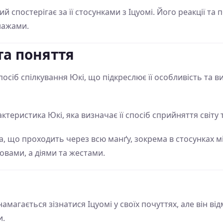
й спостерігає за її стосунками з Іцуомі. Його реакції та
нажами.
та поняття
сіб спілкування Юкі, що підкреслює її особливість та ви
ктеристика Юкі, яка визначає її спосіб сприйняття світу
, що проходить через всю манґу, зокрема в стосунках між
овами, а діями та жестами.
магається зізнатися Іцуомі у своїх почуттях, але він в
и.