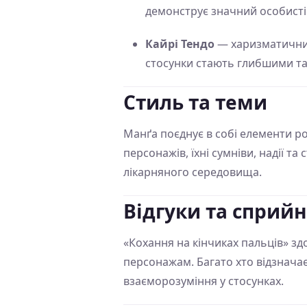
демонструє значний особистісн
Кайрі Тендо
— харизматичний,
стосунки стають глибшими т
Стиль та теми
Манґа поєднує в собі елементи р
персонажів, їхні сумніви, надії 
лікарняного середовища.
Відгуки та сприй
«Кохання на кінчиках пальців» з
персонажам. Багато хто відзнача
взаєморозуміння у стосунках.