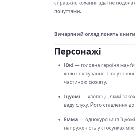
справжнє кохання здатне подолат
почуттями.
Вичерпний огляд понять книги 
Персонажі
Юкі
— головна героїня манґи
коло спілкування. Її внутріш
частиною сюжету.
Іцуомі
— хлопець, який закоху
ваду слуху. Його ставлення до
Емма
— однокурсниця Іцуомі, 
напруженість у стосунках мі