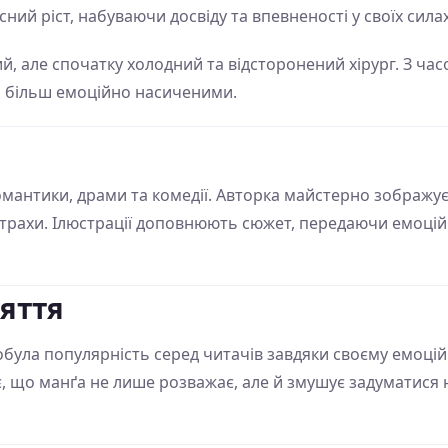
ий ріст, набуваючи досвіду та впевненості у своїх силах
 але спочатку холодний та відсторонений хірург. З часом
а більш емоційно насиченими.
омантики, драми та комедії. Авторка майстерно зображу
та страхи. Ілюстрації доповнюють сюжет, передаючи емоці
няття
добула популярність серед читачів завдяки своєму емоці
є, що манґа не лише розважає, але й змушує задуматися 