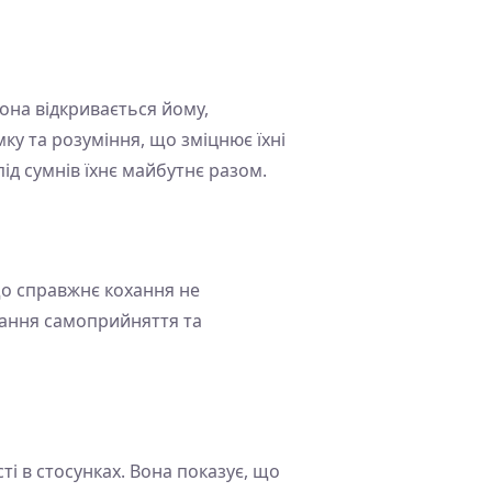
Вона відкривається йому,
ку та розуміння, що зміцнює їхні
ід сумнів їхнє майбутнє разом.
 що справжнє кохання не
итання самоприйняття та
ті в стосунках. Вона показує, що