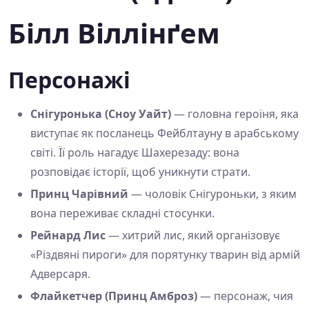
Білл Віллінґем
Персонажі
Снігуронька (Сноу Уайт)
— головна героїня, яка
виступає як посланець Фейблтауну в арабському
світі. Її роль нагадує Шахерезаду: вона
розповідає історії, щоб уникнути страти.
Принц Чарівний
— чоловік Снігуроньки, з яким
вона переживає складні стосунки.
Рейнард Лис
— хитрий лис, який організовує
«Різдвяні пироги» для порятунку тварин від армій
Адверсаря.
Флайкетчер (Принц Амброз)
— персонаж, чия