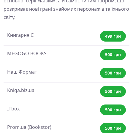
основної серії «Казки», а й самостійним твором, що
розкриває нові грані знайомих персонажів та їхнього
світу.
Книгарня Є
499 грн
MEGOGO BOOKS
500 грн
Наш Формат
500 грн
Kniga.biz.ua
500 грн
ITbox
500 грн
Prom.ua (Bookstor)
500 грн