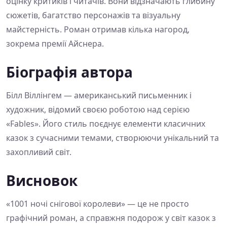
оцінку критиків і читачів. Вони відзначають глибину
сюжетів, багатство персонажів та візуальну
майстерність. Роман отримав кілька нагород,
зокрема премії Айснера.
Біографія автора
Білл Віллінгем — американський письменник і
художник, відомий своєю роботою над серією
«Fables». Його стиль поєднує елементи класичних
казок з сучасними темами, створюючи унікальний та
захопливий світ.
Висновок
«1001 ночі снігової королеви» — це не просто
графічний роман, а справжня подорож у світ казок з