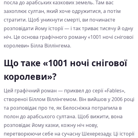
посла до арабських казкових земель. Там вас
захоплює султан, який хоче одружитися, а потім
стратити. Щоб уникнути смерті, ви починаєте
розповідати йому історії — і так триває тисячу й одну
ніч. Це основа графічного роману «1001 ночі снігової
королеви» Білла Віллінгема.
Що таке «1001 ночі снігової
королеви»?
Цей графічний роман — приквел до серії «Fables»,
створеної Біллом Віллінгемом. Він вийшов у 2006 році
та розповідає про те, як Белосніжка потрапила в
полон до арабського султана. Щоб вижити, вона
розповідає йому казки, кожну ніч нову,
перетворюючи себе на сучасну Шехерезаду. Ці історії