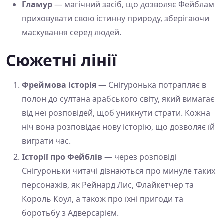
Гламур
— магічний засіб, що дозволяє Фейблам
приховувати свою істинну природу, зберігаючи
маскування серед людей.
Сюжетні лінії
Фреймова історія
— Снігуронька потрапляє в
полон до султана арабського світу, який вимагає
від неї розповідей, щоб уникнути страти. Кожна
ніч вона розповідає нову історію, що дозволяє їй
виграти час.
Історії про Фейблів
— через розповіді
Снігуроньки читачі дізнаються про минуле таких
персонажів, як Рейнард Лис, Флайкетчер та
Король Коул, а також про їхні пригоди та
боротьбу з Адверсарієм.