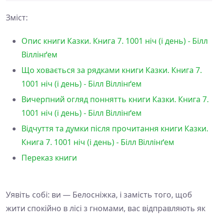
Зміст:
Опис книги Казки. Книга 7. 1001 ніч (і день) - Білл
Віллінґем
Що ховається за рядками книги Казки. Книга 7.
1001 ніч (і день) - Білл Віллінґем
Вичерпний огляд поннятть книги Казки. Книга 7.
1001 ніч (і день) - Білл Віллінґем
Відчуття та думки після прочитання книги Казки.
Книга 7. 1001 ніч (і день) - Білл Віллінґем
Переказ книги
Уявіть собі: ви — Белосніжка, і замість того, щоб
жити спокійно в лісі з гномами, вас відправляють як