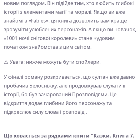
новим поглядом. Він підійде тим, хто любить глибокі
історії з елементами магії та моралі. Якщо ви вже
знайомі з «Fables», ця книга дозволить вам краще
зрозуміти улюблених персонажів. А якщо ви новачок,
«1001 ночі снігової королеви» стане чудовим
початком знайомства з цим світом.
⚠️ Увага: нижче можуть бути спойлери.
У фіналі роману розкривається, що султан вже давно
пробачив Белосніжку, але продовжував слухати її
історії, бо був зачарований її розповідями. Це
відкриття додає глибини його персонажу та
підкреслює силу слова і розповіді.
Що ховається за рядками книги "Казки. Книга 7.