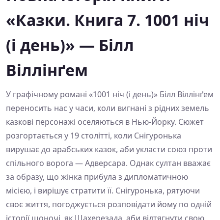
«Казки. Книга 7. 1001 ніч
(і день)» — Білл
Віллінґем
У графічному романі «1001 ніч (і день)» Білл Віллінґем
переносить нас у часи, коли вигнані з рідних земель
казкові персонажі оселяються в Нью-Йорку. Сюжет
розгортається у 19 столітті, коли Снігуронька
вирушає до арабських казок, аби укласти союз проти
спільного ворога — Адверсара. Однак султан вважає
за образу, що жінка прибула з дипломатичною
місією, і вирішує стратити її. Снігуронька, рятуючи
своє життя, погоджується розповідати йому по одній
історії щоночі, як Шахерезада, аби відтягнути свою