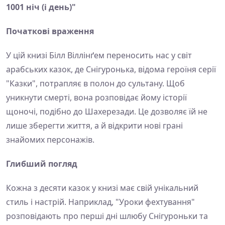
1001 ніч (і день)"
Початкові враження
У цій книзі Білл Віллінґем переносить нас у світ
арабських казок, де Снігуронька, відома героїня серії
"Казки", потрапляє в полон до сультану. Щоб
уникнути смерті, вона розповідає йому історії
щоночі, подібно до Шахерезади. Це дозволяє їй не
лише зберегти життя, а й відкрити нові грані
знайомих персонажів.
Глибший погляд
Кожна з десяти казок у книзі має свій унікальний
стиль і настрій. Наприклад, "Уроки фехтування"
розповідають про перші дні шлюбу Снігуроньки та