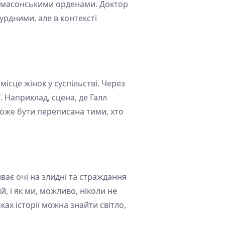
а масонськими орденами. Доктор
урдними, але в контексті
місце жінок у суспільстві. Через
. Наприклад, сцена, де Галл
 може бути переписана тими, хто
иває очі на злидні та страждання
, і як ми, можливо, ніколи не
ках історії можна знайти світло,