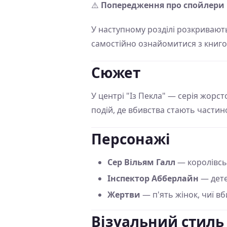
⚠️
Попередження про спойлери
У наступному розділі розкривають
самостійно ознайомитися з книго
Сюжет
У центрі "Із Пекла" — серія жорс
подій, де вбивства стають частин
Персонажі
Сер Вільям Галл
— королівськ
Інспектор Абберлайн
— дете
Жертви
— п'ять жінок, чиї в
Візуальний стиль