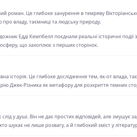
ний роман. Це глибоке занурення в темряву Вікторіанськ
 про владу, таємниці та людську природу.
удожник Едді Кемпбелл поєднали реальні історичні події
осферу, що захоплює з перших сторінок.
на історія. Це глибоке дослідження тем, як-от влада, тає
орію Джек-Різника як метафору для розкриття темних стор
є слід у душі. Він не дає простих відповідей, але змушує
хто шукає не лише розвагу, а й глибокий зміст у літератур