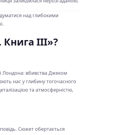
аємниця залишилася нерозгаданою.
 задуматися над глибокими
і.
Книга ІІІ»?
рії Лондона: вбивства Джеком
рюють нас у глибину тогочасного
деталізацією та атмосферністю,
зповідь. Сюжет обертається