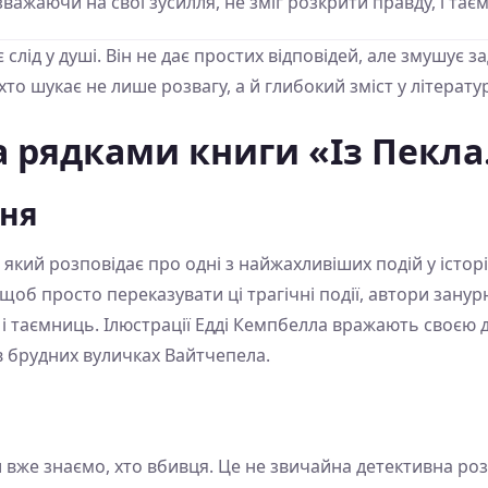
важаючи на свої зусилля, не зміг розкрити правду, і т
є слід у душі. Він не дає простих відповідей, але змушує
хто шукає не лише розвагу, а й глибокий зміст у літератур
 рядками книги «Із Пекла. 
ння
 який розповідає про одні з найжахливіших подій у істо
щоб просто переказувати ці трагічні події, автори зану
в і таємниць. Ілюстрації Едді Кемпбелла вражають своєю 
в брудних вуличках Вайтчепела.
и вже знаємо, хто вбивця. Це не звичайна детективна ро