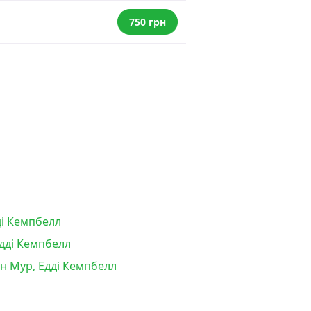
750 грн
ді Кемпбелл
Едді Кемпбелл
лан Мур, Едді Кемпбелл