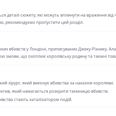
ся деталі сюжету, які можуть вплинути на враження від
ю, рекомендуємо пропустити цей розділ.
токих вбивств у Лондоні, приписуваних Джеку-Різнику. А
ою змови, що охоплює королівську родину та таємні тов
ий хірург, який виконує вбивства за наказом королеви.
ктив, який намагається розкрити таємницю вбивств.
бивства стають каталізатором подій.