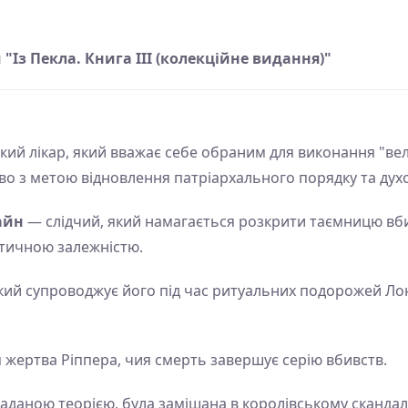
Із Пекла. Книга ІІІ (колекційне видання)"
ий лікар, який вважає себе обраним для виконання "ве
о з метою відновлення патріархального порядку та дух
айн
— слідчий, який намагається розкрити таємницю вби
тичною залежністю.
який супроводжує його під час ритуальних подорожей Ло
жертва Ріппера, чия смерть завершує серію вбивств.
гаданою теорією, була замішана в королівському скандалі