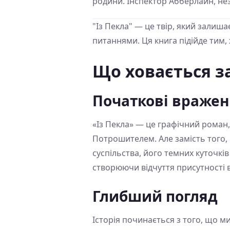
родини. Інспектор Абберлайн, нез
"Із Пекла" — це твір, який залиша
питаннями. Ця книга підійде тим, 
Що ховається за
Початкові враже
«Із Пекла» — це графічний роман,
Потрошителем. Але замість того, 
суспільства, його темних куточкі
створюючи відчуття присутності 
Глибший погляд
Історія починається з того, що м