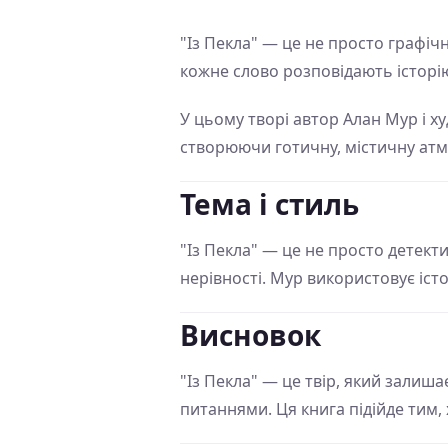
"Із Пекла" — це не просто графіч
кожне слово розповідають історію
У цьому творі автор Алан Мур і х
створюючи готичну, містичну атм
Тема і стиль
"Із Пекла" — це не просто детектив
нерівності. Мур використовує іст
Висновок
"Із Пекла" — це твір, який залиша
питаннями. Ця книга підійде тим, 