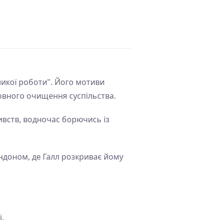
ликої роботи". Його мотиви
овного очищення суспільства.
вств, водночас борючись із
ндоном, де Галл розкриває йому
.