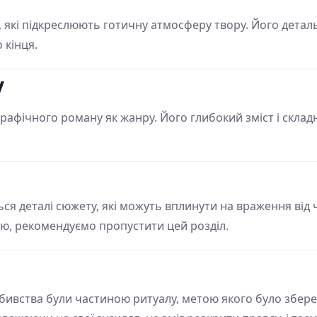
ї, які підкреслюють готичну атмосферу твору. Його дет
 кінця.
у
графічного роману як жанру. Його глибокий зміст і скла
ся деталі сюжету, які можуть вплинути на враження від
ю, рекомендуємо пропустити цей розділ.
вбивства були частиною ритуалу, метою якого було збер