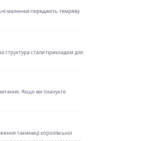
альні малюнки передають темряву
дна структура стали прикладом для
 читання. Якщо ви плануєте
еження таємниці королівської