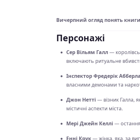
Вичерпний огляд понять книги "
Персонажі
Сер Вільям Галл
— королівськ
включають ритуальне вбивств
Інспектор Фредерік Абберл
власними демонами та нарко
Джон Нетті
— візник Галла, 
містичні аспекти міста.
Мері Джейн Келлі
— остання 
Енні Крук
— жінка, яка, за ви