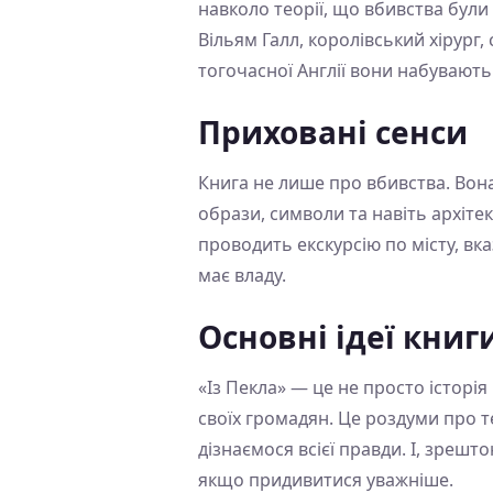
навколо теорії, що вбивства бул
Вільям Галл, королівський хірург
тогочасної Англії вони набувають
Приховані сенси
Книга не лише про вбивства. Вона 
образи, символи та навіть архіте
проводить екскурсію по місту, вк
має владу.
Основні ідеї книг
«Із Пекла» — це не просто історія
своїх громадян. Це роздуми про т
дізнаємося всієї правди. І, зрешт
якщо придивитися уважніше.