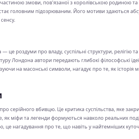
и частиною змови, пов'язаної з королівською родиною т
, стає головним підозрюваним. Його мотиви здаються абс
 сенсу.
— це роздуми про владу, суспільні структури, релігію та 
ктуру Лондона автори передають глибокі філософські ідеї
азуючи на масонські символи, нагадує про те, як історія
и
 про серійного вбивцю. Це критика суспільства, яке закр
е, як міфи та легенди формуються навколо реальних подій
ою, це нагадування про те, що навіть у найтемніших куточ