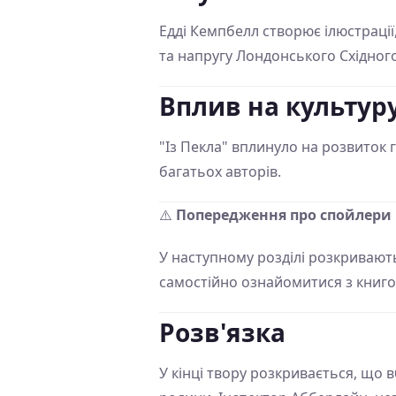
Едді Кемпбелл створює ілюстраці
та напругу Лондонського Східного
Вплив на культур
"Із Пекла" вплинуло на розвиток 
багатьох авторів.
⚠️
Попередження про спойлери
У наступному розділі розкривають
самостійно ознайомитися з книго
Розв'язка
У кінці твору розкривається, що 