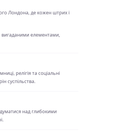
ого Лондона, де кожен штрих і
 з вигаданими елементами,
мниці, релігія та соціальні
ін суспільства.
 задуматися над глибокими
і.