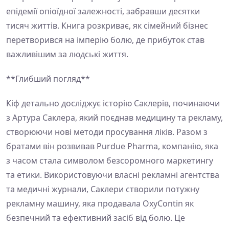
епідемії опіоїдної залежності, забравши десятки
тисяч життів. Книга розкриває, як сімейний бізнес
перетворився на імперію болю, де прибуток став
важливішим за людські життя.
**Глибший погляд**
Кіф детально досліджує історію Саклерів, починаючи
з Артура Саклера, який поєднав медицину та рекламу,
створюючи нові методи просування ліків. Разом з
братами він розвивав Purdue Pharma, компанію, яка
з часом стала символом безсоромного маркетингу
та етики. Використовуючи власні рекламні агентства
та медичні журнали, Саклери створили потужну
рекламну машину, яка продавала OxyContin як
безпечний та ефективний засіб від болю. Це