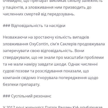
очевидно, що препарат викликає сильну залежність
у пацієнтів, а зловживання ним призводить до
численних смертей від передозувань.
### Відповідальність та наслідки
Незважаючи на зростаючу кількість випадків
зловживання OxyContin, сім'я Саклерів продовжувала
заперечувати свою відповідальність. Вони
стверджували, що не знали про масштаби проблеми
та не мали наміру завдати шкоди. Однак численні
судові позови та розслідування показали, що
компанія свідомо ігнорувала попередження щодо
безпеки препарату.
### Суспільний резонанс
У 2017 році журналіст Патрік Редден Кіф опублікував