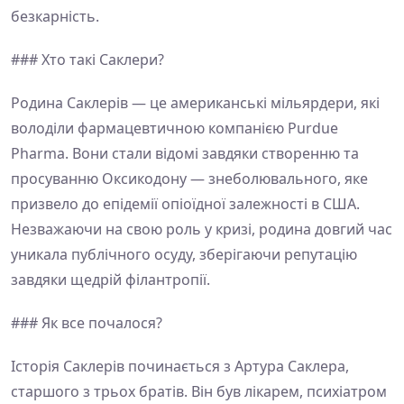
безкарність.
### Хто такі Саклери?
Родина Саклерів — це американські мільярдери, які
володіли фармацевтичною компанією Purdue
Pharma. Вони стали відомі завдяки створенню та
просуванню Оксикодону — знеболювального, яке
призвело до епідемії опіоїдної залежності в США.
Незважаючи на свою роль у кризі, родина довгий час
уникала публічного осуду, зберігаючи репутацію
завдяки щедрій філантропії.
### Як все почалося?
Історія Саклерів починається з Артура Саклера,
старшого з трьох братів. Він був лікарем, психіатром