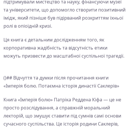
підтримували мистецтво та науку, фінансуючи музеї
та університети, що допомогло створити позитивний
імідж, який пізніше був підірваний розкриттям їхньої
ролі в опіоїдній кризі.
Ця книга є детальним дослідженням того, як
корпоративна жадібність та відсутність етики
можуть призвести до масштабної суспільної трагедії.
()## Відчуття та думки після прочитання книги
«Імперія болю. Потаємна історія династії Саклерів»
Книга «Імперія болю» Патріка Реддена Кіфа — це не
просто розслідування, а справжній моральний
лекторій, що змушує ставити під сумнів самі основи
сучасного суспільства. Це історія родини Саклерів,