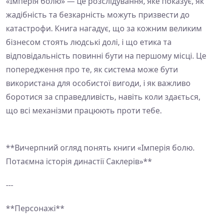
«Імперія болю» — це розслідування, яке показує, як
жадібність та безкарність можуть призвести до
катастрофи. Книга нагадує, що за кожним великим
бізнесом стоять людські долі, і що етика та
відповідальність повинні бути на першому місці. Це
попередження про те, як система може бути
використана для особистої вигоди, і як важливо
боротися за справедливість, навіть коли здається,
що всі механізми працюють проти тебе.
**Вичерпний огляд понять книги «Імперія болю.
Потаємна історія династії Саклерів»**
---
**Персонажі**