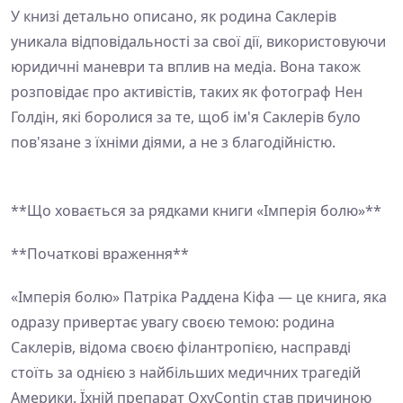
У книзі детально описано, як родина Саклерів
уникала відповідальності за свої дії, використовуючи
юридичні маневри та вплив на медіа. Вона також
розповідає про активістів, таких як фотограф Нен
Голдін, які боролися за те, щоб ім'я Саклерів було
пов'язане з їхніми діями, а не з благодійністю.
**Що ховається за рядками книги «Імперія болю»**
**Початкові враження**
«Імперія болю» Патріка Раддена Кіфа — це книга, яка
одразу привертає увагу своєю темою: родина
Саклерів, відома своєю філантропією, насправді
стоїть за однією з найбільших медичних трагедій
Америки. Їхній препарат OxyContin став причиною