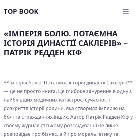
TOP BOOK
«ІМПЕРІЯ БОЛЮ. ПОТАЄМНА
ІСТОРІЯ ДИНАСТІЇ САКЛЕРІВ» –
ПАТРІК РЕДДЕН КІФ
**Імперія болю: Потаємна історія династії Саклерів**
— це не просто книга. Це глибоке занурення в одну з
найбільших медичних катастроф сучасності,
розкриття історії родини, яка створила імперію на
болі та стражданнях інших. Автор Патрік Радден Кіф у
своєму журналістському розслідуванні не лише
розповідає про бізнес, а й про мораль, етику та