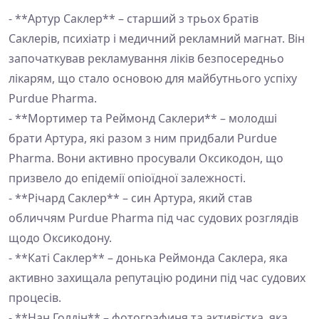
- **Артур Саклер** – старший з трьох братів
Саклерів, психіатр і медичний рекламний магнат. Він
започаткував рекламування ліків безпосередньо
лікарям, що стало основою для майбутнього успіху
Purdue Pharma.
- **Мортимер та Реймонд Саклери** – молодші
брати Артура, які разом з ним придбали Purdue
Pharma. Вони активно просували Оксикодон, що
призвело до епідемії опіоїдної залежності.
- **Річард Саклер** – син Артура, який став
обличчям Purdue Pharma під час судових розглядів
щодо Оксикодону.
- **Каті Саклер** – донька Реймонда Саклера, яка
активно захищала репутацію родини під час судових
процесів.
- **Нан Голдін** – фотографиня та активістка, яка