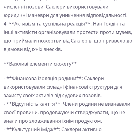
численні позови. Саклери використовували
юридичні маневри для уникнення відповідальності.
4. **Активізм та суспільна реакція**: Нан Голдін та
інші активісти організовували протести проти музеїв,
що приймали пожертви від Саклерів, що призвело до
відмови від їхніх внесків.
**Важливі елементи сюжету**
- **Фінансова ізоляція родини**: Саклери
використовували складні фінансові структури для
захисту своїх активів від судових позовів.
- **Відсутність каяття**: Члени родини не визнавали
своєї провини, продовжуючи стверджувати, що не
знали про зловживання їхнім продуктом.
- **Культурний імідж**: Саклери активно