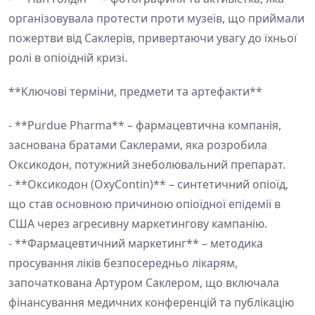
організовувала протести проти музеїв, що приймали
пожертви від Саклерів, привертаючи увагу до їхньої
ролі в опіоїдній кризі.
**Ключові терміни, предмети та артефакти**
- **Purdue Pharma** – фармацевтична компанія,
заснована братами Саклерами, яка розробила
Оксикодон, потужний знеболювальний препарат.
- **Оксикодон (OxyContin)** – синтетичний опіоїд,
що став основною причиною опіоїдної епідемії в
США через агресивну маркетингову кампанію.
- **Фармацевтичний маркетинг** – методика
просування ліків безпосередньо лікарям,
започаткована Артуром Саклером, що включала
фінансування медичних конференцій та публікацію