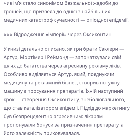
чиє ім’я стало синонімом безжальної жадоби до
грошей, що призвела до однієї з найбільших
медичних катастроф сучасності — опіоїдної епідемії.
### Відродження «імперії» через Оксиконтин
У книзі детально описано, як три брати Саклери —
Артур, Мортімер і Реймонд — започаткували свій
шлях до багатства через агресивну рекламу ліків.
Особливо виділяється Артур, який, поєднуючи
медицину та рекламний бізнес, створив потужну
машину з просування препаратів. Їхній наступний
крок — створення Оксиконтину, знеболювального,
що став каталізатором епідемії. Підхід до маркетингу
був безпрецедентно агресивним: лікарям
пропонували бонуси за призначення препарату, а
його залежність приховувалася.