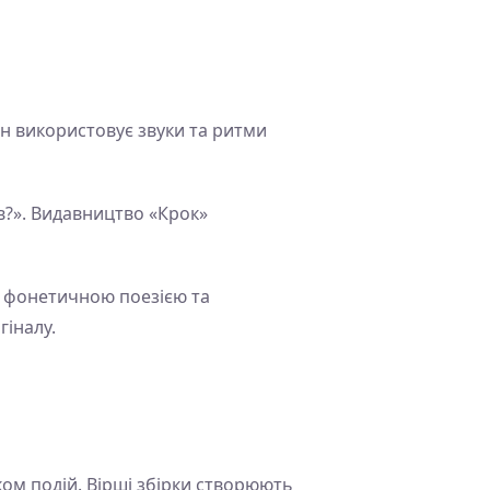
ін використовує звуки та ритми
ав?». Видавництво «Крок»
з фонетичною поезією та
іналу.
ком подій. Вірші збірки створюють