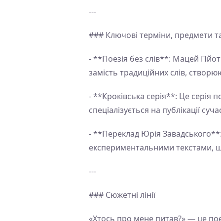
---
### Ключові терміни, предмети т
- **Поезія без слів**: Мацей Пйо
замість традиційних слів, створюю
- **Кроківська серія**: Це серія 
спеціалізується на публікації сучас
- **Переклад Юрія Завадського*
експериментальними текстами, що
---
### Сюжетні лінії
«Хтось про мене питав?» — це пое