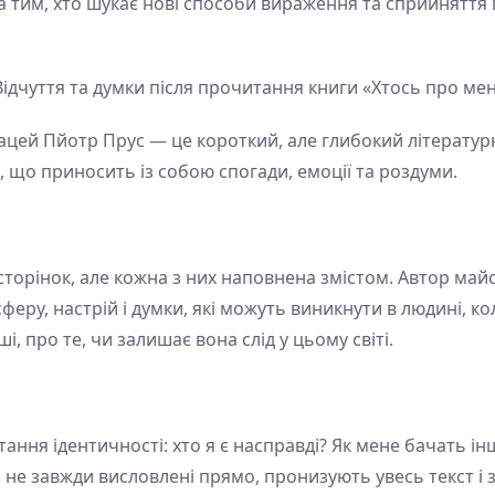
а тим, хто шукає нові способи вираження та сприйняття п
ідчуття та думки після прочитання книги «Хтось про ме
цей Пйотр Прус — це короткий, але глибокий літературн
ь, що приносить із собою спогади, емоції та роздуми.
 сторінок, але кожна з них наповнена змістом. Автор ма
еру, настрій і думки, які можуть виникнути в людині, к
ші, про те, чи залишає вона слід у цьому світі.
ання ідентичності: хто я є насправді? Як мене бачать інш
 і не завжди висловлені прямо, пронизують увесь текст 