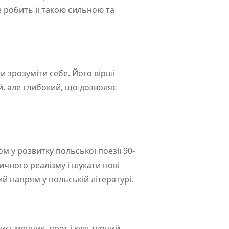
 робить її такою сильною та
и зрозуміти себе. Його вірші
ий, але глибокий, що дозволяє
м у розвитку польської поезії 90-
тичного реалізму і шукати нові
й напрям у польській літературі.
письменник, поет і культурний