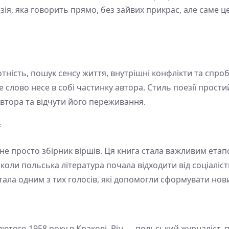
я, яка говорить прямо, без зайвих прикрас, але саме це
тність, пошук сенсу життя, внутрішні конфлікти та спроб
е слово несе в собі частинку автора. Стиль поезії прост
 автора та відчути його переживання.
*
не просто збірник віршів. Ця книга стала важливим етапо
, коли польська література почала відходити від соціаліс
ала одним з тих голосів, які допомогли сформувати нови
того 1958 року в Кракові. Він — польський журналіст, 