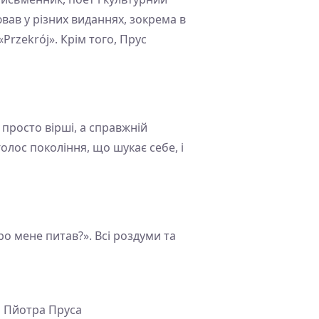
вав у різних виданнях, зокрема в
Przekrój». Крім того, Прус
е просто вірші, а справжній
олос покоління, що шукає себе, і
ро мене питав?». Всі роздуми та
я Пйотра Пруса