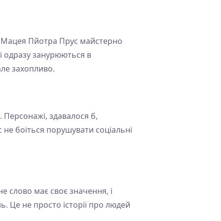
й. Мацея Пйотра Прус майстерно
чі одразу занурюються в
але захопливо.
 Персонажі, здавалося б,
с не боїться порушувати соціальні
е слово має своє значення, і
ь. Це не просто історії про людей