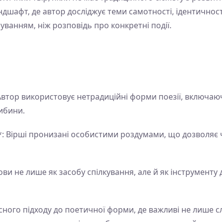
шафт, де автор досліджує теми самотності, ідентичності,
уванням, ніж розповідь про конкретні події.
втор використовує нетрадиційні форми поезії, включаюч
либини.
*: Вірші пронизані особистими роздумами, що дозволяє ч
ви не лише як засобу спілкування, але й як інструменту 
сного підходу до поетичної форми, де важливі не лише сл