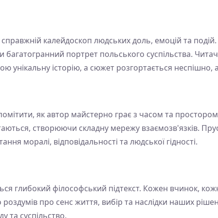
а справжній калейдоскоп людських доль, емоцій та поді
ючи багатогранний портрет польського суспільства. Чита
ою унікальну історію, а сюжет розгортається неспішно, 
мітити, як автор майстерно грає з часом та простором.
ітаються, створюючи складну мережу взаємозв'язків. Пру
ння моралі, відповідальності та людської гідності.
ся глибокий філософський підтекст. Кожен вчинок, кожн
 роздумів про сенс життя, вибір та наслідки наших рішен
у та суспільство.