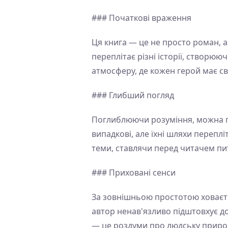
### Початкові враження
Ця книга — це не просто роман, 
переплітає різні історії, створю
атмосферу, де кожен герой має св
### Глибший погляд
Поглиблюючи розуміння, можна по
випадкові, але їхні шляхи перепл
теми, ставлячи перед читачем пита
### Приховані сенси
За зовнішньою простотою ховаєть
автор ненав'язливо підштовхує до
— це роздуми про людську природ