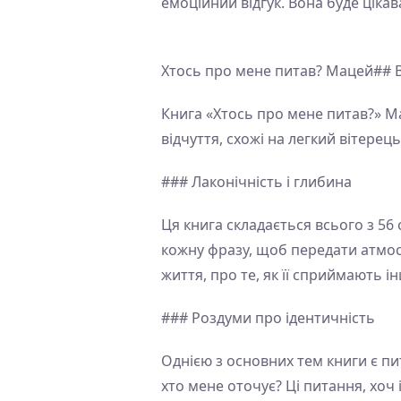
емоційний відгук. Вона буде цікав
Хтось про мене питав? Мацей## В
Книга «Хтось про мене питав?» Ма
відчуття, схожі на легкий вітерец
### Лаконічність і глибина
Ця книга складається всього з 56
кожну фразу, щоб передати атмосф
життя, про те, як її сприймають ін
### Роздуми про ідентичність
Однією з основних тем книги є пит
хто мене оточує? Ці питання, хоч