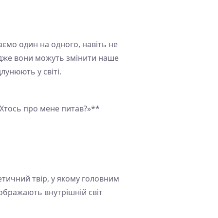
аємо один на одного, навіть не
адже вони можуть змінити наше
лунюють у світі.
«Хтось про мене питав?»**
оетичний твір, у якому головним
дображають внутрішній світ