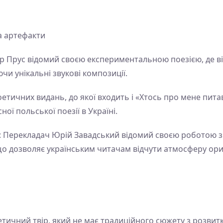
а артефакти
тр Прус відомий своєю експериментальною поезією, де в
чи унікальні звукові композиції.
поетичних видань, до якої входить і «Хтось про мене пит
ної польської поезії в Україні.
*: Перекладач Юрій Завадський відомий своєю роботою 
 дозволяє українським читачам відчути атмосферу ориг
тичний твір, який не має традиційного сюжету з розвит