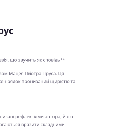
рус
зія, що звучить як сповідь**
твом Мацея Пйотра Пруса. Ця
ожен рядок пронизаний щирістю та
онизані рефлексіями автора, його
магаються вразити складними