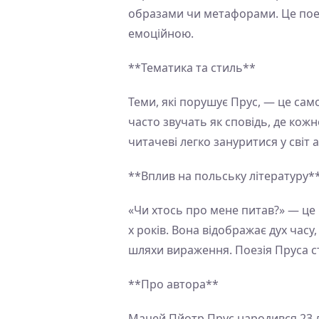
образами чи метафорами. Це поезі
емоційною.
**Тематика та стиль**
Теми, які порушує Прус, — це само
часто звучать як сповідь, де кожн
читачеві легко зануритися у світ
**Вплив на польську літературу*
«Чи хтось про мене питав?» — це 
х років. Вона відображає дух часу
шляхи вираження. Поезія Пруса ст
**Про автора**
Мацей Пйотр Прус народився 23 лю