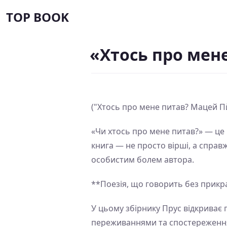
TOP BOOK
«Хтось про мен
("Хтось про мене питав? Мацей Пй
«Чи хтось про мене питав?» — це
книга — не просто вірші, а спра
особистим болем автора.
**Поезія, що говорить без прикр
У цьому збірнику Прус відкриває 
переживаннями та спостереження