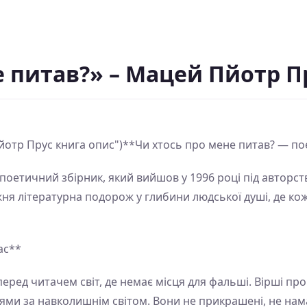
е питав?» – Мацей Пйотр П
отр Прус книга опис")**Чи хтось про мене питав? — пое
 поетичний збірник, який вийшов у 1996 році під авторс
вжня літературна подорож у глибини людської душі, де к
ас**
перед читачем світ, де немає місця для фальші. Вірші пр
ми за навколишнім світом. Вони не прикрашені, не на