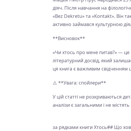
діяч. Після навчання на філологі
«Bez Dekretu» та «Kontakt». Він т
активно займався культурною діяль
**Висновок**
«Чи хтось про мене питав?» — це к
літературний досвід, який залишає
ця книга є важливим свідченням 
⚠️ **Увага: спойлери**
У цій статті не розкриваються дет
аналізи є загальними і не містять
за рядками книги Хтось## Що хов