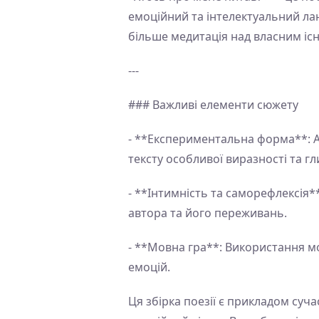
емоційний та інтелектуальний ланд
більше медитація над власним існ
---
### Важливі елементи сюжету
- **Експериментальна форма**: А
тексту особливої виразності та г
- **Інтимність та саморефлексія*
автора та його переживань.
- **Мовна гра**: Використання мо
емоцій.
Ця збірка поезії є прикладом суча