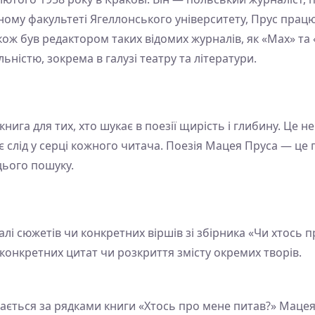
чному факультеті Ягеллонського університету, Прус працю
акож був редактором таких відомих журналів, як «Max» та «
ністю, зокрема в галузі театру та літератури.
нига для тих, хто шукає в поезії щирість і глибину. Це н
 слід у серці кожного читача. Поезія Мацея Пруса — це г
цього пошуку.
алі сюжетів чи конкретних віршів зі збірника «Чи хтось п
 конкретних цитат чи розкриття змісту окремих творів.
ається за рядками книги «Хтось про мене питав?» Маце