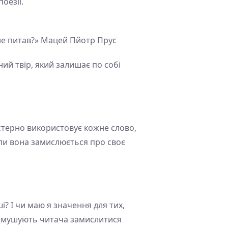
оезії.
не питав?» Мацей Пйотр Прус
ий твір, який залишає по собі
йстерно використовує кожне слово,
оли вона замислюється про своє
і? І чи маю я значення для тих,
і змушують читача замислитися