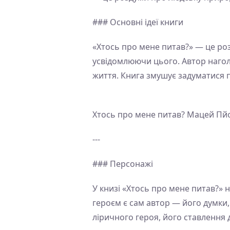
### Основні ідеї книги
«Хтось про мене питав?» — це роз
усвідомлюючи цього. Автор нагол
життя. Книга змушує задуматися п
Хтось про мене питав? Мацей Пйо
---
### Персонажі
У книзі «Хтось про мене питав?» 
героєм є сам автор — його думки
ліричного героя, його ставлення д