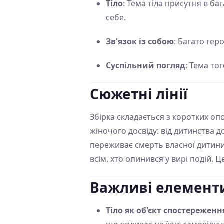
Тіло
: Тема тіла присутня в ба
себе.
Зв'язок із собою
: Багато гер
Суспільний погляд
: Тема то
Сюжетні лінії
Збірка складається з коротких опо
жіночого досвіду: від дитинства д
переживає смерть власної дитини, 
всім, хто опинився у вирі подій. 
Важливі елемент
Тіло як об'єкт спостереженн