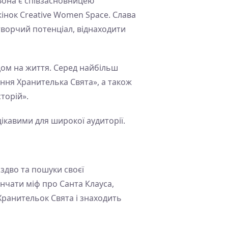
Вона є співзасновницею
жінок Creative Women Space. Слава
творчий потенціал, віднаходити
дом на життя. Серед найбільш
ання Хранителька Свята», а також
торій».
 цікавими для широкої аудиторії.
іздво та пошуки своєї
інчати міф про Санта Клауса,
 Хранительок Свята і знаходить