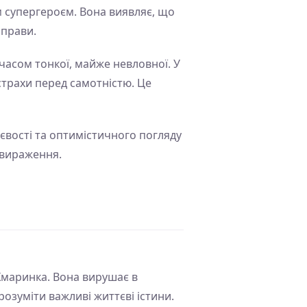
м супергероєм. Вона виявляє, що
справи.
 часом тонкої, майже невловної. У
 страхи перед самотністю. Це
тєвості та оптимістичного погляду
овираження.
 Хмаринка. Вона вирушає в
розуміти важливі життєві істини.