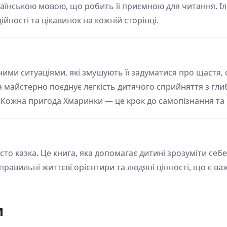
їнською мовою, що робить її приємною для читання. І
ійності та цікавинок на кожній сторінці.
зними ситуаціями, які змушують її задуматися про щастя,
а майстерно поєднує легкість дитячого сприйняття з гл
Кожна пригода Хмаринки — це крок до самопізнання та 
сто казка. Це книга, яка допомагає дитині зрозуміти се
є правильні життєві орієнтири та людяні цінності, що є 
и