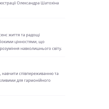
люстрації Олександра Шатохіна
 сенс життя та радощі
ибокими цінностями, що
розуміння навколишнього світу.
бе, навчити співпереживанню та
важливими для гармонійного