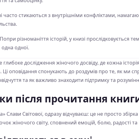
ття та самооцінку.
їні часто стикаються з внутрішніми конфліктами, намага
льства.
 Попри різноманіття історій, у книзі прослідковується те
 одна одної.
це глибоке дослідження жіночого досвіду, де кожна істор
 Ці оповідання спонукають до роздумів про те, як ми сп
відчуття та як важливо знаходити підтримку та розумінн
мки після прочитання книг
а» Слави Світової, одразу відчуваєш: це не просто збірк
очок жіночого світу, сповнений емоцій, болю, радості та