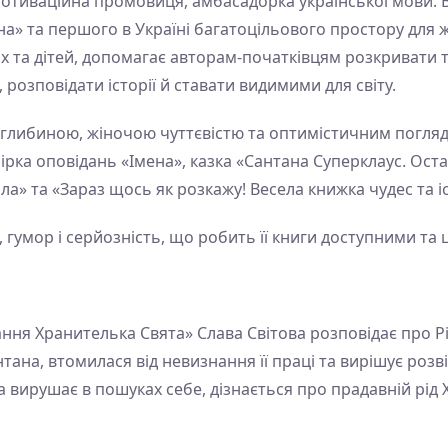
мотиваційна промовиця, амбасадорка української мови. 
на» та першого в Україні багатоцільового простору для 
х та дітей, допомагає авторам-початківцям розкривати 
 розповідати історії й ставати видимими для світу.
 глибиною, жіночою чуттєвістю та оптимістичним погля
бірка оповідань «Імена», казка «Сантана Суперклаус. Ост
а» та «Зараз щось як розкажу! Весела книжка чудес та іс
ну, гумор і серйозність, що робить її книги доступними та
ання Хранителька Свята» Слава Світова розповідає про Р
нтана, втомилася від невизнання її праці та вирішує розв
а вирушає в пошуках себе, дізнається про прадавній рід