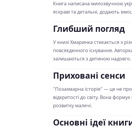
Книга написана милозвучною укра
яскраві та детальні, додають емоц
Глибший погляд
У книзі Хмаринка стикається з рі
повсякденного існування. Авторк
залишаються з дитиною надовго. 
Приховані сенси
"Позахмарна історія" — це не про
відкритості до світу. Вона форму
розвитку малечі.
Основні ідеї книг