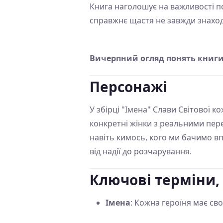
Книга наголошує на важливості п
справжнє щастя не завжди знаход
Вичерпний огляд понять книги 
Персонажі
У збірці "Імена" Слави Світової ко
конкретні жінки з реальними пе
навіть кимось, кого ми бачимо впе
від надії до розчарування.
Ключові терміни,
Імена
: Кожна героїня має своє