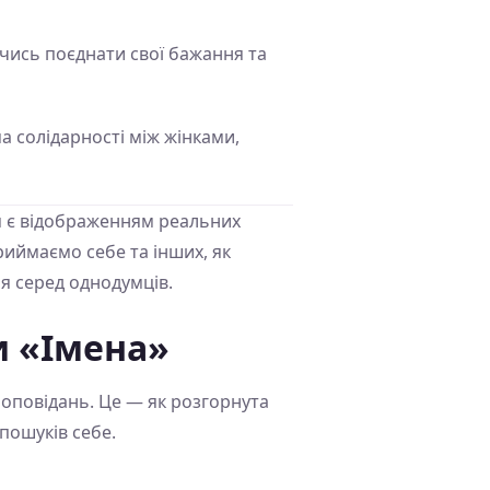
ючись поєднати свої бажання та
ма солідарності між жінками,
ія є відображенням реальних
риймаємо себе та інших, як
я серед однодумців.
и «Імена»
а оповідань. Це — як розгорнута
 пошуків себе.