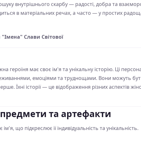
ошуку внутрішнього скарбу — радості, добра та взаємор
иться в матеріальних речах, а часто — у простих радощ
"Імена" Слави Світової
жна героїня має своє ім'я та унікальну історію. Ці персон
реживаннями, емоціями та труднощами. Вони можуть бут
рше. Їхні історії — це відображення різних аспектів жін
 предмети та артефакти
 ім'я, що підкреслює її індивідуальність та унікальність.