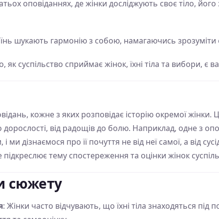
гатьох оповіданнях, де жінки досліджують своє тіло, йог
оїнь шукають гармонію з собою, намагаючись зрозуміти 
го, як суспільство сприймає жінок, їхні тіла та вибори, є в
відань, кожне з яких розповідає історію окремої жінки. Ц
о дорослості, від радощів до болю. Наприклад, одне з опо
і ми дізнаємося про її почуття не від неї самої, а від су
Це підкреслює тему спостереження та оцінки жінок суспіл
и сюжету
я
: Жінки часто відчувають, що їхні тіла знаходяться під 