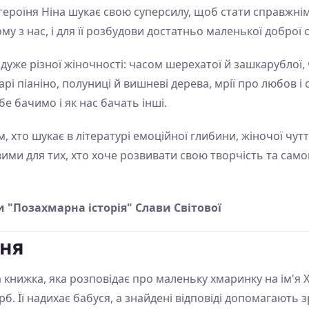
героїня Ніна шукає свою суперсилу, щоб стати справжні
у з нас, і для її розбудови достатньо маленької доброї 
т дуже різної жіночності: часом шерехатої й зашкарублої,
тарі піаніно, полуниці й вишневі дерева, мрії про любов і
бе бачимо і як нас бачать інші.
м, хто шукає в літературі емоційної глибини, жіночої чут
вими для тих, хто хоче розвивати свою творчість та сам
 "Позахмарна історія" Слави Світової
ння
 книжка, яка розповідає про маленьку хмаринку на ім'я
. Її надихає бабуся, а знайдені відповіді допомагають з