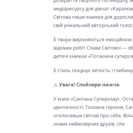
розкриття творчого потенціалу, 
медіаресурсу для дівчат «Каралєв
Світова пише книжки для доросли
свій унікальний авторський голос,
Її твори вирізняються емоційною
відомих робіт Слави Світової — з
дитячі книжки «Потаємна суперсил
Її стиль поєднує легкість і глиби
⚠️
Увага! Спойлери нижче.
У книзі «Сантана Суперклаус. Ост
ідентичності. Головна героїня, Са
оголосивши світові про себе. Вон
нових неймовірних друзів. cite