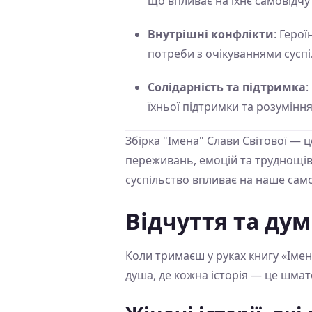
що впливає на їхнє самовідчу
Внутрішні конфлікти
: Геро
потреби з очікуваннями суспі
Солідарність та підтримка
:
їхньої підтримки та розуміння
Збірка "Імена" Слави Світової — 
переживань, емоцій та труднощів.
суспільство впливає на наше само
Відчуття та ду
Коли тримаєш у руках книгу «Імен
душа, де кожна історія — це шмат