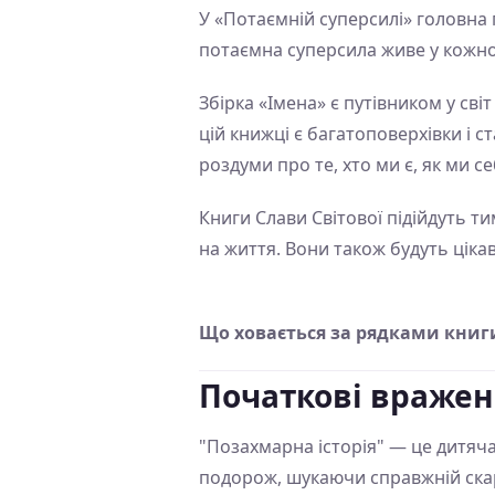
У «Потаємній суперсилі» головна 
потаємна суперсила живе у кожном
Збірка «Імена» є путівником у сві
цій книжці є багатоповерхівки і с
роздуми про те, хто ми є, як ми се
Книги Слави Світової підійдуть ти
на життя. Вони також будуть ціка
Що ховається за рядками книги
Початкові враже
"Позахмарна історія" — це дитяча
подорож, шукаючи справжній скарб