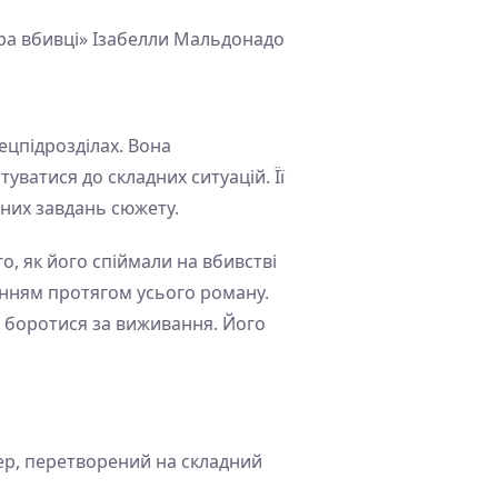
Гра вбивці» Ізабелли Мальдонадо
ецпідрозділах. Вона
уватися до складних ситуацій. Її
вних завдань сюжету.
, як його спіймали на вбивстві
анням протягом усього роману.
і боротися за виживання. Його
кер, перетворений на складний