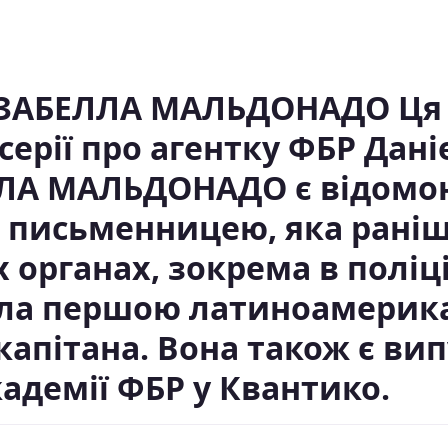
 ІЗАБЕЛЛА МАЛЬДОНАДО Ця 
рії про агентку ФБР Даніе
ЛЛА МАЛЬДОНАДО є відомо
письменницею, яка раніш
органах, зокрема в поліці
ала першою латиноамерик
капітана. Вона також є в
адемії ФБР у Квантико.