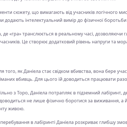
енти сюжету, що вимагають від учасників логічного мисл
они додають інтелектуальний вимір до фізичної боротьби
 де «гра» транслюється в реальному часі, дозволяючи г
асників. Це створює додатковий рівень напруги та мор
ля того, як Даніела стає свідком вбивства, вона бере уча
йманих вбивць. Для цього їй доводиться працювати разо
ільно з Торо, Даніела потрапляє в підземний лабіринт, 
доводиться не лише фізично боротися за виживання, а й
нту живою.
 перебування в лабіринті Даніела розкриває глибшу змову