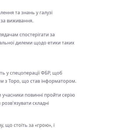
ення та знань у галузі
 за виживання.
лядачам спостерігати за
альної дилеми щодо етики таких
сть у спецоперації ФБР, щоб
м з Торо, що став інформатором.
де учасники повинні пройти серію
 розв'язувати складні
, що стоїть за «грою», і