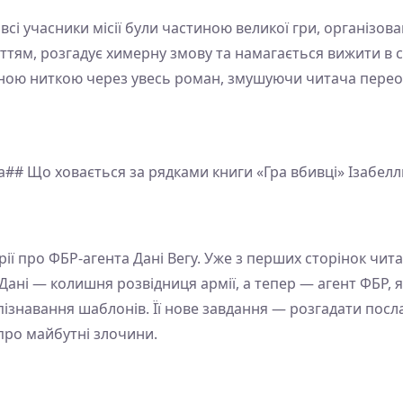
 всі учасники місії були частиною великої гри, організо
ттям, розгадує химерну змову та намагається вижити в
ною ниткою через увесь роман, змушуючи читача переос
а## Що ховається за рядками книги «Гра вбивці» Ізабе
ії про ФБР-агента Дані Вегу. Уже з перших сторінок чита
Дані — колишня розвідниця армії, а тепер — агент ФБР, 
знавання шаблонів. Її нове завдання — розгадати посл
про майбутні злочини.