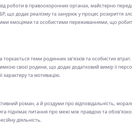
ід роботи в правоохоронних органах, майстерно переда
Р, що додає реалізму та занурює у процес розкриття зло
кими емоціями та особистими переживаннями, що робить
ига торкається теми родинних зв'язків та особистих втрат
имкою своєї родини, що додає додатковий вимір її персо
ї характеру та мотивацію.
ктивний роман, а й роздуми про відповідальність, мораль
а піднімає питання про межі між правдою та обов'язком,
есійну діяльність.