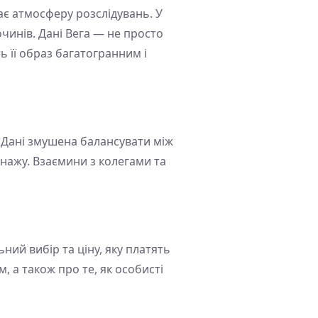
є атмосферу розслідувань. У
чинів. Дані Вега — не просто
 її образ багатогранним і
. Дані змушена балансувати між
нажу. Взаємини з колегами та
ний вибір та ціну, яку платять
 а також про те, як особисті