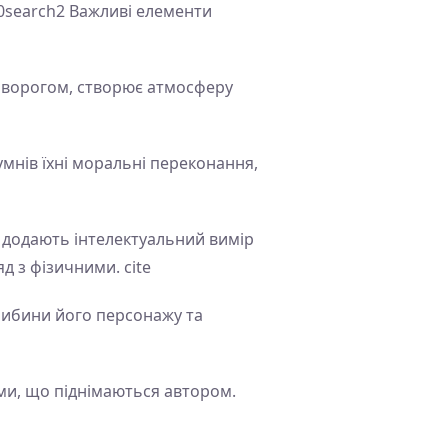
n0search2 Важливі елементи
о ворогом, створює атмосферу
мнів їхні моральні переконання,
, додають інтелектуальний вимір
 з фізичними. cite
либини його персонажу та
еми, що піднімаються автором.