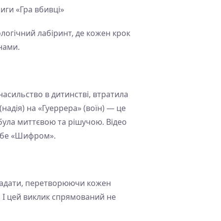
иги «Гра вбивці»
логічний лабіринт, де кожен крок
нами.
насильство в дитинстві, втратила
(надія) на «Гуеррера» (воїн) — це
я була миттєвою та рішучою. Відео
 себе «Шифром».
озгадати, перетворюючи кожен
. І цей виклик спрямований не