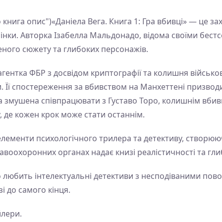
 книга опис")«Даніела Вега. Книга 1: Гра вбивці» — це з
рінки. Авторка Ізабелла Мальдонадо, відома своїми бест
еного сюжету та глибоких персонажів.
 агентка ФБР з досвідом криптографії та колишня військо
. Її спостереження за вбивством на Манхеттені призвод
а змушена співпрацювати з Густаво Торо, колишнім вбив
 де кожен крок може стати останнім.
лементи психологічного трилера та детективу, створюю
правоохоронних органах надає книзі реалістичності та гл
то любить інтелектуальні детективи з несподіваними пов
і до самого кінця.
йлери.