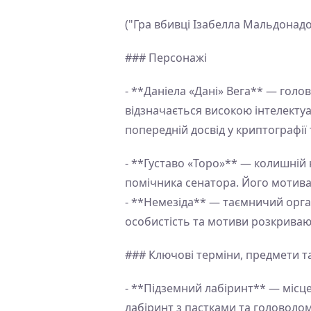
("Гра вбивці Ізабелла Мальдонад
### Персонажі
- **Даніела «Дані» Вега** — голо
відзначається високою інтелектуа
попередній досвід у криптографії
- **Густаво «Торо»** — колишній 
помічника сенатора. Його мотива
- **Немезіда** — таємничий орга
особистість та мотиви розкриваю
### Ключові терміни, предмети т
- **Підземний лабіринт** — місце
лабіринт з пастками та головолом