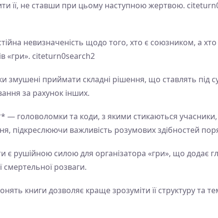
ти її, не ставши при цьому наступною жертвою. citetur
стійна невизначеність щодо того, хто є союзником, а хт
в «гри». citeturn0search2
и змушені приймати складні рішення, що ставлять під су
ання за рахунок інших.
** — головоломки та коди, з якими стикаються учасники
ня, підкреслюючи важливість розумових здібностей поряд
и є рушійною силою для організатора «гри», що додає г
 смертельної розваги.
нять книги дозволяє краще зрозуміти її структуру та т