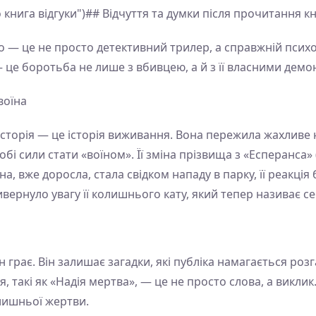
 книга відгуки")## Відчуття та думки після прочитання кн
о — це не просто детективний трилер, а справжній психо
 — це боротьба не лише з вбивцею, а й з її власними демо
воїна
ї історія — це історія виживання. Вона пережила жахливе 
обі сили стати «воїном». Її зміна прізвища з «Есперанса» 
она, вже доросла, стала свідком нападу в парку, її реакці
привернуло увагу її колишнього кату, який тепер називає
н грає. Він залишає загадки, які публіка намагається р
, такі як «Надія мертва», — це не просто слова, а виклик
олишньої жертви.