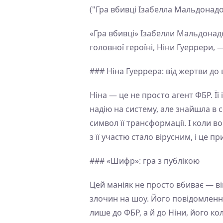
("Гра вбивці Ізабелла Мальдонадо
«Гра вбивці» Ізабелли Мальдонад
головної героїні, Ніни Гуеррери,
### Ніна Гуеррера: від жертви до 
Ніна — це не просто агент ФБР. Ї
надію на систему, але знайшла в с
символ її трансформації. І коли в
з її участю стало вірусним, і це 
### «Шифр»: гра з публікою
Цей маніяк не просто вбиває — ві
злочин на шоу. Його повідомлення
лише до ФБР, а й до Ніни, його к