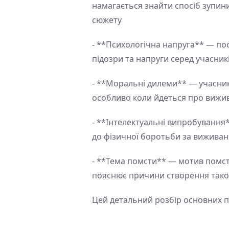
намагається знайти спосіб зупини
сюжету
- **Психологічна напруга** — по
підозри та напруги серед учасникі
- **Моральні дилеми** — учасник
особливо коли йдеться про вижив
- **Інтелектуальні випробування
до фізичної боротьби за виживан
- **Тема помсти** — мотив помст
пояснює причини створення такої
Цей детальний розбір основних по