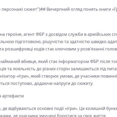
о персонажі сюжет")## Вичерпний огляд понять книги «
вна героїня, агент ФБР з досвідом служби в армійських сп
льною підготовкою, рішучістю та здатністю швидко адапт
 та розшифровці кодів стає ключовим у розв'язанні голо
найманий вбивця, який стає інформатором ФБР після того
ція та лояльність до різних сторін залишаються під пит
нізатор «ігри», який створює умови, де учасники повинн
ться поступово, додаючи напруги до сюжету.
а артефакти
, де відбуваються основні події «ігри». Це колишній бун
ками, де учасники змушені боротися за своє життя.