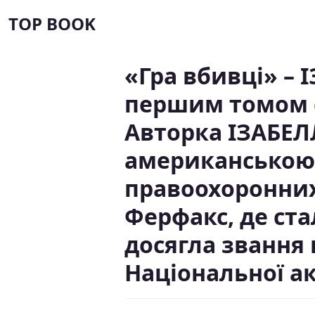
TOP BOOK
«Гра вбивці» –
першим томом се
Авторка ІЗАБЕ
американською 
правоохоронних 
Ферфакс, де ст
досягла звання 
Національної ак