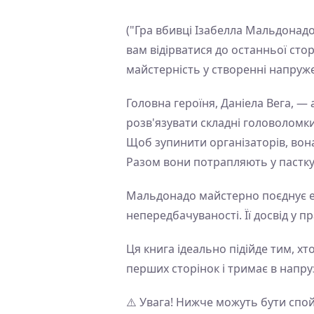
("Гра вбивці Ізабелла Мальдонадо
вам відірватися до останньої сто
майстерність у створенні напруж
Головна героїня, Даніела Вега, —
розв'язувати складні головоломки
Щоб зупинити організаторів, вон
Разом вони потрапляють у пастку,
Мальдонадо майстерно поєднує е
непередбачуваності. Її досвід у 
Ця книга ідеально підійде тим, х
перших сторінок і тримає в напруз
⚠️ Увага! Нижче можуть бути спо