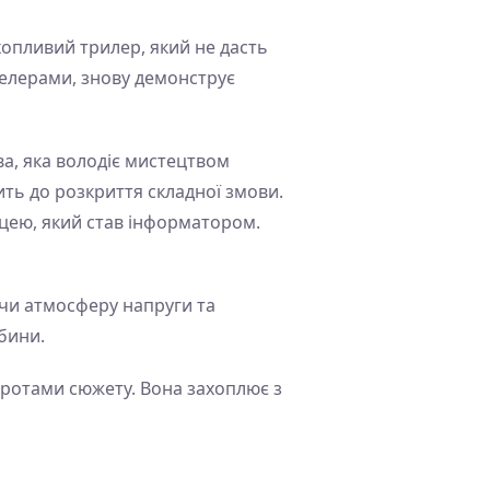
ахопливий трилер, який не дасть
селерами, знову демонструє
ва, яка володіє мистецтвом
ить до розкриття складної змови.
цею, який став інформатором.
чи атмосферу напруги та
ибини.
оротами сюжету. Вона захоплює з