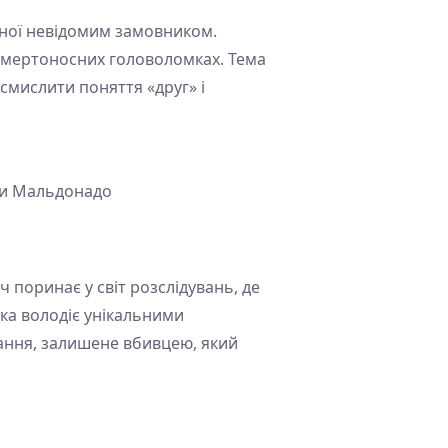
ваної невідомим замовником.
 смертоносних головоломках. Тема
мислити поняття «друг» і
лли Мальдонадо
ч поринає у світ розслідувань, де
яка володіє унікальними
ання, залишене вбивцею, який