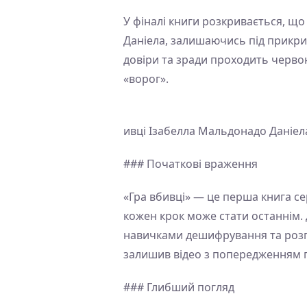
У фіналі книги розкривається, що
Даніела, залишаючись під прикри
довіри та зради проходить черво
«ворог».
ивці Ізабелла Мальдонадо Даніел
### Початкові враження
«Гра вбивці» — це перша книга сер
кожен крок може стати останнім. 
навичками дешифрування та розпі
залишив відео з попередженням 
### Глибший погляд