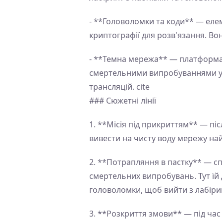
- **Головоломки та коди** — елем
криптографії для розв'язання. В
- **Темна мережа** — платформа,
смертельними випробуваннями уч
трансляцій. cite
### Сюжетні лінії
1. **Місія під прикриттям** — піс
вивести на чисту воду мережу на
2. **Потрапляння в пастку** — сп
смертельних випробувань. Тут їй 
головоломки, щоб вийти з лабіри
3. **Розкриття змови** — під час