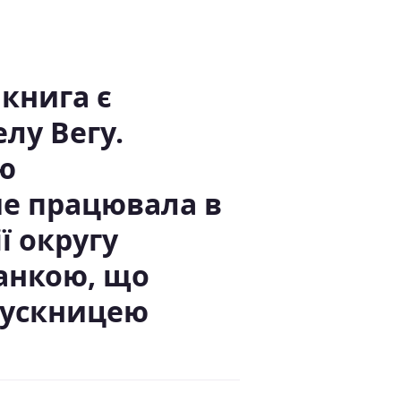
книга є
лу Вегу.
ю
е працювала в
ї округу
анкою, що
ипускницею