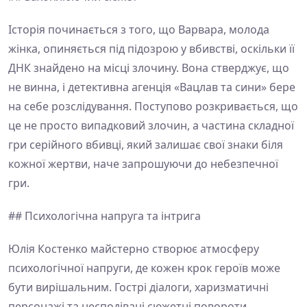
Історія починається з того, що Варвара, молода
жінка, опиняється під підозрою у вбивстві, оскільки її
ДНК знайдено на місці злочину. Вона стверджує, що
не винна, і детективна агенція «Вацлав та сини» бере
на себе розслідування. Поступово розкривається, що
це не просто випадковий злочин, а частина складної
гри серійного вбивці, який залишає свої знаки біля
кожної жертви, наче запрошуючи до небезпечної
гри.
## Психологічна напруга та інтрига
Юлія Костенко майстерно створює атмосферу
психологічної напруги, де кожен крок героїв може
бути вирішальним. Гострі діалоги, харизматичні
персонажі та несподівані сюжетні повороти