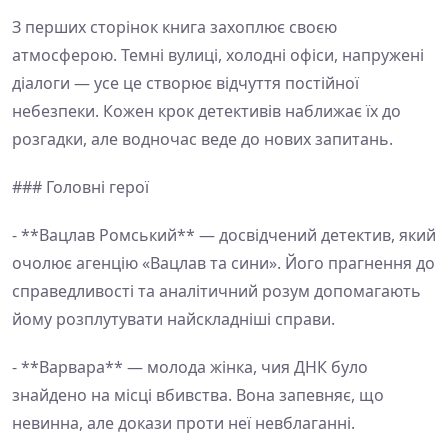
З перших сторінок книга захоплює своєю
атмосферою. Темні вулиці, холодні офіси, напружені
діалоги — усе це створює відчуття постійної
небезпеки. Кожен крок детективів наближає їх до
розгадки, але водночас веде до нових запитань.
### Головні герої
- **Вацлав Ромський** — досвідчений детектив, який
очолює агенцію «Вацлав та сини». Його прагнення до
справедливості та аналітичний розум допомагають
йому розплутувати найскладніші справи.
- **Варвара** — молода жінка, чия ДНК було
знайдено на місці вбивства. Вона запевняє, що
невинна, але докази проти неї невблаганні.