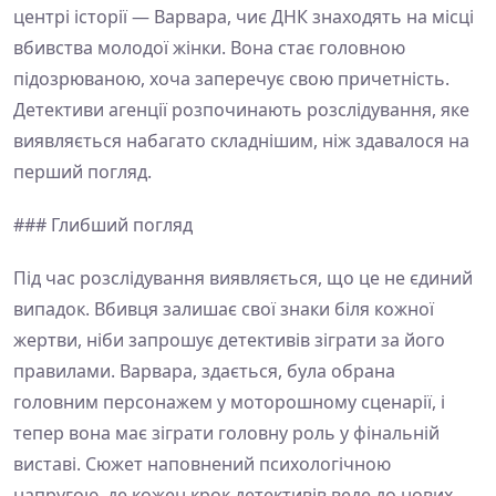
центрі історії — Варвара, чиє ДНК знаходять на місці
вбивства молодої жінки. Вона стає головною
підозрюваною, хоча заперечує свою причетність.
Детективи агенції розпочинають розслідування, яке
виявляється набагато складнішим, ніж здавалося на
перший погляд.
### Глибший погляд
Під час розслідування виявляється, що це не єдиний
випадок. Вбивця залишає свої знаки біля кожної
жертви, ніби запрошує детективів зіграти за його
правилами. Варвара, здається, була обрана
головним персонажем у моторошному сценарії, і
тепер вона має зіграти головну роль у фінальній
виставі. Сюжет наповнений психологічною
напругою, де кожен крок детективів веде до нових