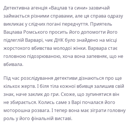
Детективна агенція «Вацлав та сини» зазвичай
займається різними справами, але ця справа одразу
викликає у слідчих погані передчуття. Приятель
Вацлава Ромського просить його допомогти його
підлеглій Варварі, чиє ДНК було знайдено на місці
жорстокого вбивства молодої жінки. Варвара стає
головною підозрюваною, хоча вона запевняє, що не
вбивала.
Під час розслідування детективи дізнаються про ще
кількох жертв. І біля тіла кожної вбивця залишив свій
знак, наче заклик до гри. Схоже, що зупинятися він
не збирається. Колись саме з Варі почалася його
моторошна розвага. І тепер вона має зіграти головну
роль у його фінальній виставі.