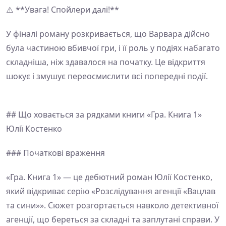
⚠️ **Увага! Спойлери далі!**
У фіналі роману розкривається, що Варвара дійсно
була частиною вбивчої гри, і її роль у подіях набагато
складніша, ніж здавалося на початку. Це відкриття
шокує і змушує переосмислити всі попередні події.
## Що ховається за рядками книги «Гра. Книга 1»
Юлії Костенко
### Початкові враження
«Гра. Книга 1» — це дебютний роман Юлії Костенко,
який відкриває серію «Розслідування агенції «Вацлав
та сини»». Сюжет розгортається навколо детективної
агенції, що береться за складні та заплутані справи. У