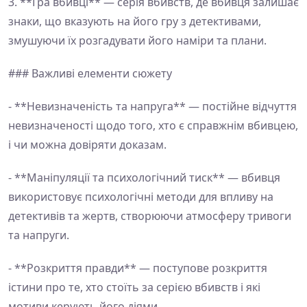
3. **Гра вбивці** — серія вбивств, де вбивця залишає
знаки, що вказують на його гру з детективами,
змушуючи їх розгадувати його наміри та плани.
### Важливі елементи сюжету
- **Невизначеність та напруга** — постійне відчуття
невизначеності щодо того, хто є справжнім вбивцею,
і чи можна довіряти доказам.
- **Маніпуляції та психологічний тиск** — вбивця
використовує психологічні методи для впливу на
детективів та жертв, створюючи атмосферу тривоги
та напруги.
- **Розкриття правди** — поступове розкриття
істини про те, хто стоїть за серією вбивств і які
мотиви керують його діями.