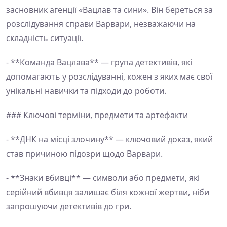
засновник агенції «Вацлав та сини». Він береться за
розслідування справи Варвари, незважаючи на
складність ситуації.
- **Команда Вацлава** — група детективів, які
допомагають у розслідуванні, кожен з яких має свої
унікальні навички та підходи до роботи.
### Ключові терміни, предмети та артефакти
- **ДНК на місці злочину** — ключовий доказ, який
став причиною підозри щодо Варвари.
- **Знаки вбивці** — символи або предмети, які
серійний вбивця залишає біля кожної жертви, ніби
запрошуючи детективів до гри.