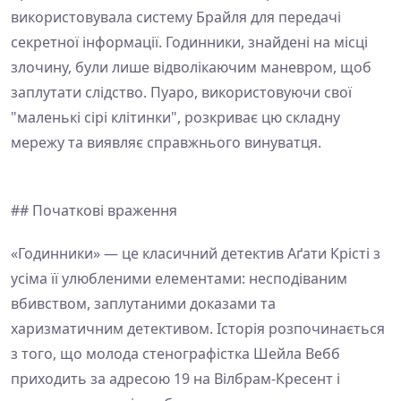
використовувала систему Брайля для передачі
секретної інформації. Годинники, знайдені на місці
злочину, були лише відволікаючим маневром, щоб
заплутати слідство. Пуаро, використовуючи свої
"маленькі сірі клітинки", розкриває цю складну
мережу та виявляє справжнього винуватця.
## Початкові враження
«Годинники» — це класичний детектив Аґати Крісті з
усіма її улюбленими елементами: несподіваним
вбивством, заплутаними доказами та
харизматичним детективом. Історія розпочинається
з того, що молода стенографістка Шейла Вебб
приходить за адресою 19 на Вілбрам-Кресент і