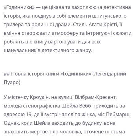
«Годинники» — це цікава та захоплююча детективна
історія, яка поєднує в собі елементи шпигунського
трилера та родинної драми. Стиль Агати Крісті, її
вміння створювати атмосферу та інтригуючі сюжети
роблять цю книгу вартою уваги для всіх
шанувальників детективного жанру.
## Повна історія книги «Годинники» (Легендарний
Пуаро)
У містечку Кроудін, на вулиці Вілбрам-Кресент,
молода стенографістка Шейла Вебб приходить за
адресою 19, де її зустрічає сліпа жінка, міс Пебмарш.
Однак, коли Шейла заходить до будинку, вона
знаходить мертве тіло чоловіка, оточене шістьма