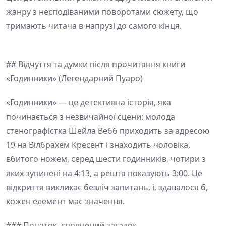
жанру з несподіваними поворотами сюжету, що
тримають читача в напрузі до самого кінця.
## Відчуття та думки після прочитання книги
«Годинники» (Легендарний Пуаро)
«Годинники» — це детективна історія, яка
починається з незвичайної сцени: молода
стенографістка Шейла Вебб приходить за адресою
19 на Вілбрахем Кресент і знаходить чоловіка,
вбитого ножем, серед шести годинників, чотири з
яких зупинені на 4:13, а решта показують 3:00. Це
відкриття викликає безліч запитань, і, здавалося б,
кожен елемент має значення.
### Початок, сповнений загадок