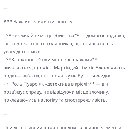
---
### Важливі елементи сюжету
- **Незвичайне місце вбивства** — домогосподарка,
сліпа жінка, і шість годинників, що привертають
увагу детективів.
- **Заплутані зв'язки між персонажами** —
виявляється, що місіс Мартіндейл і місіс Бленд мають
родинні зв'язки, що спочатку не було очевидно.
- **Роль Пуаро як «детектива в кріслі»** — він
розв'язує справу, не відвідуючи місце злочину,
покладаючись на логіку та спостережливість.
---
Цей детективний роман поєднує класичні елементи