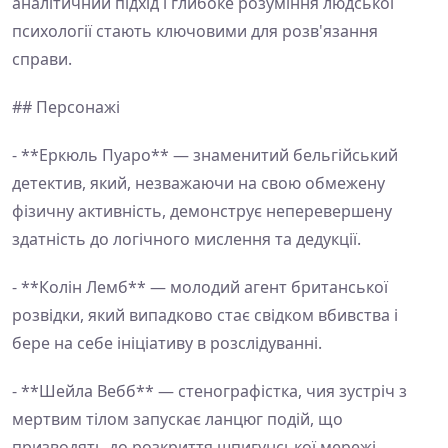
аналітичний підхід і глибоке розуміння людської
психології стають ключовими для розв'язання
справи.
## Персонажі
- **Еркюль Пуаро** — знаменитий бельгійський
детектив, який, незважаючи на свою обмежену
фізичну активність, демонструє неперевершену
здатність до логічного мислення та дедукції.
- **Колін Лемб** — молодий агент британської
розвідки, який випадково стає свідком вбивства і
бере на себе ініціативу в розслідуванні.
- **Шейла Вебб** — стенографістка, чия зустріч з
мертвим тілом запускає ланцюг подій, що
призводять до розкриття шпигунської мережі.