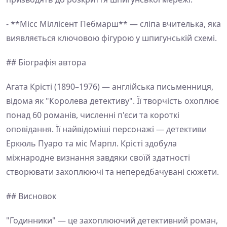
- **Місс Міллісент Пебмарш** — сліпа вчителька, яка
виявляється ключовою фігурою у шпигунській схемі.
## Біографія автора
Агата Крісті (1890–1976) — англійська письменниця,
відома як "Королева детективу". Її творчість охоплює
понад 60 романів, численні п'єси та короткі
оповідання. Її найвідоміші персонажі — детективи
Еркюль Пуаро та міс Марпл. Крісті здобула
міжнародне визнання завдяки своїй здатності
створювати захоплюючі та непередбачувані сюжети.
## Висновок
"Годинники" — це захоплюючий детективний роман,