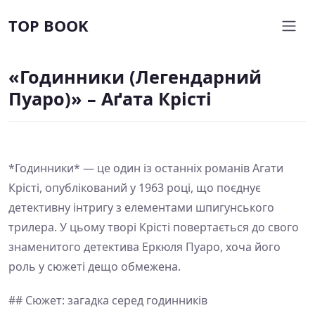
TOP BOOK
«Годинники (Легендарний
Пуаро)» – Аґата Крісті
*Годинники* — це один із останніх романів Агати
Крісті, опублікований у 1963 році, що поєднує
детективну інтригу з елементами шпигунського
трилера. У цьому творі Крісті повертається до свого
знаменитого детектива Еркюля Пуаро, хоча його
роль у сюжеті дещо обмежена.
## Сюжет: загадка серед годинників