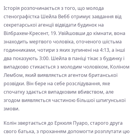
Історія розпочинається з того, що молода
стенографістка Шейла Вебб отримує завдання від
секретарської агенції відвідати будинок на
Вілбрахем-Кресент, 19. Увійшовши до кімнати, вона
знаходить мертвого чоловіка, оточеного шістьма
годинниками, чотири з яких зупинені на 4:13, а інші
два показують 3:00. Шейла в паніці тікає з будинку і
випадково стикається з молодим чоловіком, Коліном
Лембом, який виявляється агентом британської
розвідки. Він бере на себе розслідування, яке
спочатку здається випадковим вбивством, але
згодом виявляється частиною більшої шпигунської
змови.
Колін звертається до Еркюля Пуаро, старого друга
свого батька, з проханням допомогти розплутати цю