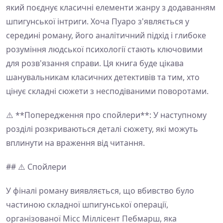
який поєднує класичні елементи жанру з додаванням
шпигунської інтриги. Хоча Пуаро з'являється у
середині роману, його аналітичний підхід і глибоке
розуміння людської психології стають ключовими
для розв'язання справи. Ця книга буде цікава
шанувальникам класичних детективів та тим, хто
цінує складні сюжети з несподіваними поворотами.
⚠️ **Попередження про спойлери**: У наступному
розділі розкриваються деталі сюжету, які можуть
вплинути на враження від читання.
## ⚠️ Спойлери
У фіналі роману виявляється, що вбивство було
частиною складної шпигунської операції,
організованої Місс Міллісент Пебмарш, яка