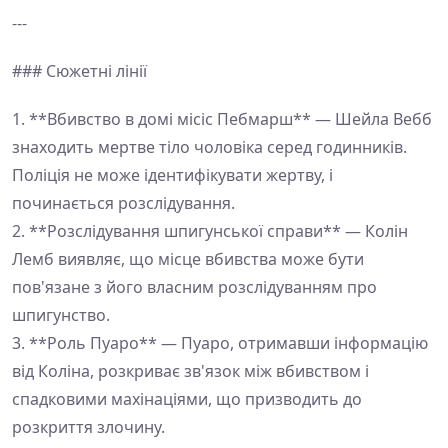
---
### Сюжетні лінії
1. **Вбивство в домі місіс Пебмарш** — Шейла Вебб
знаходить мертве тіло чоловіка серед годинників.
Поліція не може ідентифікувати жертву, і
починається розслідування.
2. **Розслідування шпигунської справи** — Колін
Лемб виявляє, що місце вбивства може бути
пов'язане з його власним розслідуванням про
шпигунство.
3. **Роль Пуаро** — Пуаро, отримавши інформацію
від Коліна, розкриває зв'язок між вбивством і
спадковими махінаціями, що призводить до
розкриття злочину.