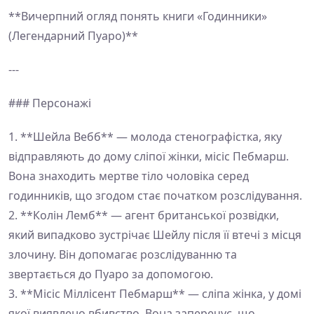
**Вичерпний огляд понять книги «Годинники»
(Легендарний Пуаро)**
---
### Персонажі
1. **Шейла Вебб** — молода стенографістка, яку
відправляють до дому сліпої жінки, місіс Пебмарш.
Вона знаходить мертве тіло чоловіка серед
годинників, що згодом стає початком розслідування.
2. **Колін Лемб** — агент британської розвідки,
який випадково зустрічає Шейлу після її втечі з місця
злочину. Він допомагає розслідуванню та
звертається до Пуаро за допомогою.
3. **Місіс Міллісент Пебмарш** — сліпа жінка, у домі
якої виявлено вбивство. Вона заперечує, що