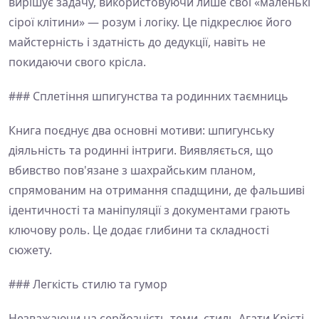
вирішує задачу, використовуючи лише свої «маленькі
сірої клітини» — розум і логіку. Це підкреслює його
майстерність і здатність до дедукції, навіть не
покидаючи свого крісла.
### Сплетіння шпигунства та родинних таємниць
Книга поєднує два основні мотиви: шпигунську
діяльність та родинні інтриги. Виявляється, що
вбивство пов'язане з шахрайським планом,
спрямованим на отримання спадщини, де фальшиві
ідентичності та маніпуляції з документами грають
ключову роль. Це додає глибини та складності
сюжету.
### Легкість стилю та гумор
Незважаючи на серйозність теми, стиль Агати Крісті