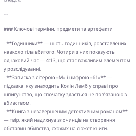
---
### Ключові терміни, предмети та артефакти
- **Годинники** — шість годинників, розставлених
навколо тіла вбитого. Чотири з них показують
однаковий час — 4:13, що стає важливим елементом
у розслідуванні.
- **Записка з літерою «М» і цифрою «61»** —
підказка, яку знаходить Колін Лемб у справі про
шпигунство, що спочатку здається не пов'язаною з
вбивством.
- **Книга з незавершеним детективним романом**
— твір, який надихнув злочинців на створення
обставин вбивства, схожих на сюжет книги.