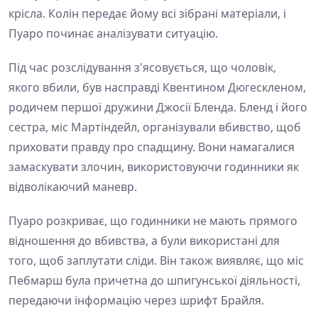
крісла. Колін передає йому всі зібрані матеріали, і
Пуаро починає аналізувати ситуацію.
Під час розслідування з'ясовується, що чоловік,
якого вбили, був насправді Квентином Дюгескленом,
родичем першої дружини Джосії Бленда. Бленд і його
сестра, міс Мартіндейл, організували вбивство, щоб
приховати правду про спадщину. Вони намагалися
замаскувати злочин, використовуючи годинники як
відволікаючий маневр.
Пуаро розкриває, що годинники не мають прямого
відношення до вбивства, а були використані для
того, щоб заплутати сліди. Він також виявляє, що міс
Пебмарш була причетна до шпигунської діяльності,
передаючи інформацію через шрифт Брайля.