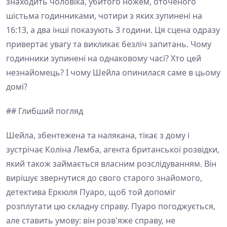
знаходить чоловіка, убитого ножем, оточеного
шістьма годинниками, чотири з яких зупинені на
16:13, а два інші показують 3 години. Ця сцена одразу
привертає увагу та викликає безліч запитань. Чому
годинники зупинені на однаковому часі? Хто цей
незнайомець? І чому Шейла опинилася саме в цьому
домі?
## Глибший погляд
Шейла, збентежена та налякана, тікає з дому і
зустрічає Коліна Лемба, агента британської розвідки,
який також займається власним розслідуванням. Він
вирішує звернутися до свого старого знайомого,
детектива Еркюля Пуаро, щоб той допоміг
розплутати цю складну справу. Пуаро погоджується,
але ставить умову: він розв'яже справу, не