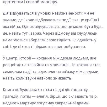
протестом і способом опору.
Дія відбувається в умовах невизначеності: ми не
знаємо, де і коли відбуваються події, яка це країна і
яка війна. Однак відчувається, що це може бути будь-
де, навіть тут і зараз. Через відмову від слуху люди
намагаються зберегти свою гідність і людяність у
світі, де ці якості піддаються випробуванню.
У центрі історії — кохання між двома людьми, яке
розцвітає на тлі війни та мовчання. Це кохання стає
символом надії та відновлення зв'язку між людьми,
навіть коли звуки навколо зникають.
Книга побудована як п’єса на дві дії: спочатку —
трагедія, потім — елегія. Вірші, що складають твір,
надають мартирологу силу сакральної драми,