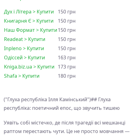
Дух і Літера > Купити
150 грн
Книгарня Є > Купити
150 грн
Наш Формат > Купити
150 грн
Readeat > Купити
150 грн
Inpleno > Купити
150 грн
Одіссей > Купити
163 грн
Kniga.biz.ua > Купити
173 грн
Shafa > Купити
180 грн
("Глуха республіка Ілля Камінський")## Глуха
республіка: поетичний епос, що звучить тишею
Уявіть собі містечко, де після трагедії всі мешканці
раптом перестають чути. Це не просто мовчання —