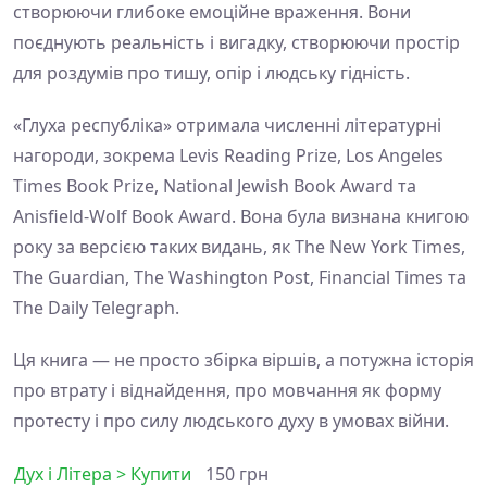
створюючи глибоке емоційне враження. Вони
поєднують реальність і вигадку, створюючи простір
для роздумів про тишу, опір і людську гідність.
«Глуха республіка» отримала численні літературні
нагороди, зокрема Levis Reading Prize, Los Angeles
Times Book Prize, National Jewish Book Award та
Anisfield-Wolf Book Award. Вона була визнана книгою
року за версією таких видань, як The New York Times,
The Guardian, The Washington Post, Financial Times та
The Daily Telegraph.
Ця книга — не просто збірка віршів, а потужна історія
про втрату і віднайдення, про мовчання як форму
протесту і про силу людського духу в умовах війни.
Дух і Літера > Купити
150 грн