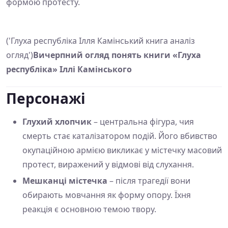
формою протесту.
('Глуха республіка Ілля Камінський книга аналіз
огляд')
Вичерпний огляд понять книги «Глуха
республіка» Іллі Камінського
Персонажі
Глухий хлопчик
– центральна фігура, чия
смерть стає каталізатором подій. Його вбивство
окупаційною армією викликає у містечку масовий
протест, виражений у відмові від слухання.
Мешканці містечка
– після трагедії вони
обирають мовчання як форму опору. Їхня
реакція є основною темою твору.