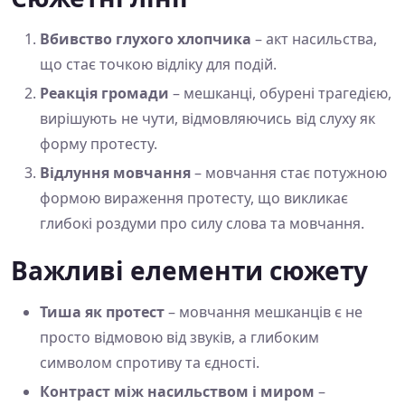
Вбивство глухого хлопчика
– акт насильства,
що стає точкою відліку для подій.
Реакція громади
– мешканці, обурені трагедією,
вирішують не чути, відмовляючись від слуху як
форму протесту.
Відлуння мовчання
– мовчання стає потужною
формою вираження протесту, що викликає
глибокі роздуми про силу слова та мовчання.
Важливі елементи сюжету
Тиша як протест
– мовчання мешканців є не
просто відмовою від звуків, а глибоким
символом спротиву та єдності.
Контраст між насильством і миром
–