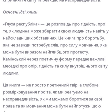
сприйняття світу та реакцію на несправедливість.
Основні ідеї книги
«Глуха республіка» — це розповідь про гідність, про
те, як людина може зберегти свою людяність навіть у
найскладніших обставинах. Це книга про боротьбу,
яка не завжди потребує слів, про силу мовчання, яке
може бути виразом найглибшого протесту.
Камінський через поетичну форму передає важливі
меседжі про опір, гідність та силу внутрішнього світу
людини.
Ця книга — не просто поетичний твір, а глибоке
розмірковування про те, як ми реагуємо на
несправедливість, як ми можемо боротися за свої
права та як мовчання може бути найпотужнішою