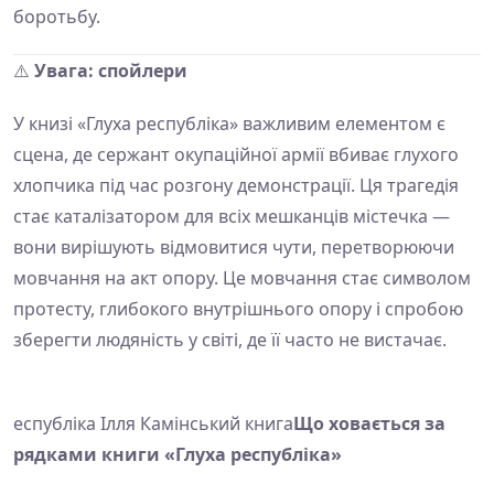
боротьбу.
⚠️
Увага: спойлери
У книзі «Глуха республіка» важливим елементом є
сцена, де сержант окупаційної армії вбиває глухого
хлопчика під час розгону демонстрації. Ця трагедія
стає каталізатором для всіх мешканців містечка —
вони вирішують відмовитися чути, перетворюючи
мовчання на акт опору. Це мовчання стає символом
протесту, глибокого внутрішнього опору і спробою
зберегти людяність у світі, де її часто не вистачає.
еспубліка Ілля Камінський книга
Що ховається за
рядками книги «Глуха республіка»