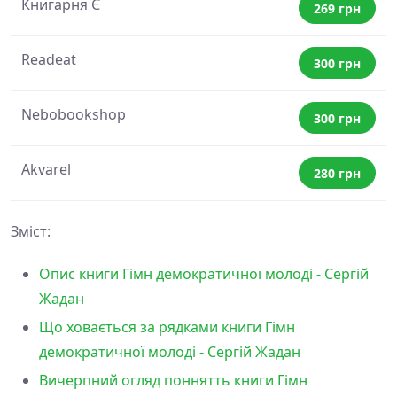
Книгарня Є
269 грн
Readeat
300 грн
Nebobookshop
300 грн
Akvarel
280 грн
Зміст:
Опис книги Гімн демократичної молоді - Сергій
Жадан
Що ховається за рядками книги Гімн
демократичної молоді - Сергій Жадан
Вичерпний огляд поннятть книги Гімн