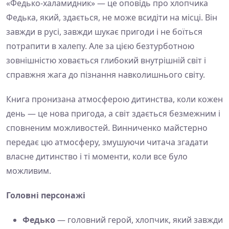
«Федько-халамидник» — це оповідь про хлопчика
Федька, який, здається, не може всидіти на місці. Він
завжди в русі, завжди шукає пригоди і не боїться
потрапити в халепу. Але за цією безтурботною
зовнішністю ховається глибокий внутрішній світ і
справжня жага до пізнання навколишнього світу.
Книга пронизана атмосферою дитинства, коли кожен
день — це нова пригода, а світ здається безмежним і
сповненим можливостей. Винниченко майстерно
передає цю атмосферу, змушуючи читача згадати
власне дитинство і ті моменти, коли все було
можливим.
Головні персонажі
Федько
— головний герой, хлопчик, який завжди