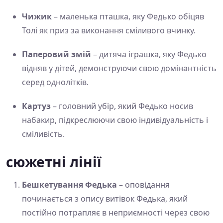
Чижик
– маленька пташка, яку Федько обіцяв
Толі як приз за виконання сміливого вчинку.
Паперовий змій
– дитяча іграшка, яку Федько
відняв у дітей, демонструючи свою домінантність
серед однолітків.
Картуз
– головний убір, який Федько носив
набакир, підкреслюючи свою індивідуальність і
сміливість.
сюжетні лінії
Бешкетування Федька
– оповідання
починається з опису витівок Федька, який
постійно потрапляє в неприємності через свою