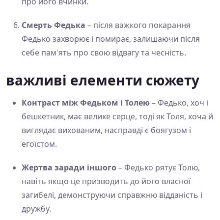
про його вчинки.
Смерть Федька
– після важкого покарання
Федько захворює і помирає, залишаючи після
себе пам'ять про свою відвагу та чесність.
важливі елементи сюжету
Контраст між Федьком і Толею
– Федько, хоч і
бешкетник, має велике серце, тоді як Толя, хоча й
виглядає вихованим, насправді є боягузом і
егоїстом.
Жертва заради іншого
– Федько рятує Толю,
навіть якщо це призводить до його власної
загибелі, демонструючи справжню відданість і
дружбу.