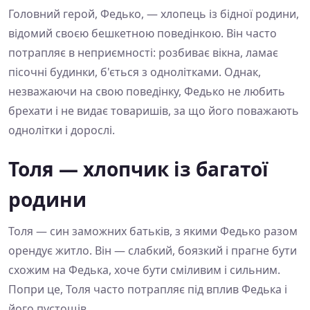
Головний герой, Федько, — хлопець із бідної родини,
відомий своєю бешкетною поведінкою. Він часто
потрапляє в неприємності: розбиває вікна, ламає
пісочні будинки, б'ється з однолітками. Однак,
незважаючи на свою поведінку, Федько не любить
брехати і не видає товаришів, за що його поважають
однолітки і дорослі.
Толя — хлопчик із багатої
родини
Толя — син заможних батьків, з якими Федько разом
орендує житло. Він — слабкий, боязкий і прагне бути
схожим на Федька, хоче бути сміливим і сильним.
Попри це, Толя часто потрапляє під вплив Федька і
його пустощів.