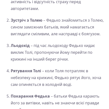
активність і відсутність страху перед
авторитетами.
Зустріч з Толею
– Федько знайомиться з Толею,
сином заможних батьків, який намагається
виглядати сміливим, але насправді є боягузом.
Льодохід
– під час льодоходу Федько кидає
виклик Толі, пропонуючи йому перейти по
крижині на інший берег річки.
Рятування Толі
– коли Толя потрапляє в
небезпеку на крижині, Федько рятує його, хоча
сам опиняється в холодній воді.
Покарання Федька
– батьки Федька карають
його за витівки, навіть не знаючи всієї правди