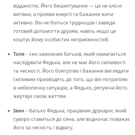
відданістю. Його бешкетування — це не злісні
витівки, а прояви енергії та бажання жити
активно. Він не боїться труднощів і завжди
готовий допомогти друзям, навіть якщо це
коштує йому особистих неприємностей.
Толя
– син заможних батьків, який намагається
наслідувати Федька, але не має його сміливості
та чесності. Його боягузтво і бажання виглядати
сміливим призводять до того, що він потрапляє
в небезпечну ситуацію, а Федько, рятуючи його,
жертвує своїм життям.
Іван
– батько Федька, працівник друкарні, який
суворо ставиться до сина, але водночас поважає
його за чесність і відвагу.