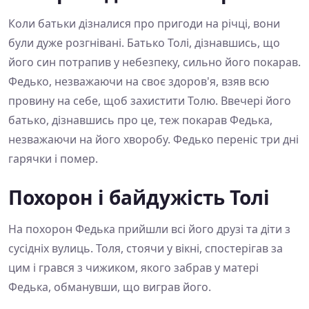
Коли батьки дізналися про пригоди на річці, вони
були дуже розгнівані. Батько Толі, дізнавшись, що
його син потрапив у небезпеку, сильно його покарав.
Федько, незважаючи на своє здоров'я, взяв всю
провину на себе, щоб захистити Толю. Ввечері його
батько, дізнавшись про це, теж покарав Федька,
незважаючи на його хворобу. Федько переніс три дні
гарячки і помер.
Похорон і байдужість Толі
На похорон Федька прийшли всі його друзі та діти з
сусідніх вулиць. Толя, стоячи у вікні, спостерігав за
цим і грався з чижиком, якого забрав у матері
Федька, обманувши, що виграв його.