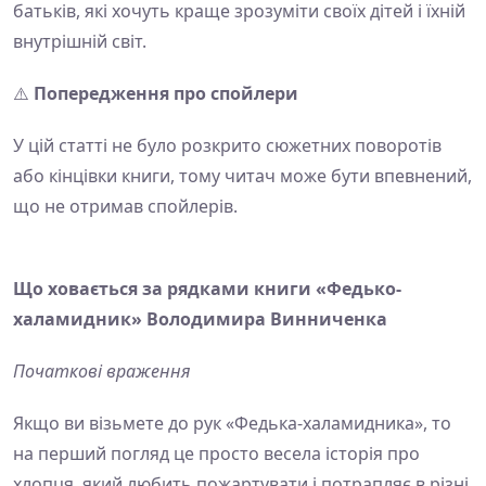
батьків, які хочуть краще зрозуміти своїх дітей і їхній
внутрішній світ.
⚠️
Попередження про спойлери
У цій статті не було розкрито сюжетних поворотів
або кінцівки книги, тому читач може бути впевнений,
що не отримав спойлерів.
Що ховається за рядками книги «Федько-
халамидник» Володимира Винниченка
Початкові враження
Якщо ви візьмете до рук «Федька-халамидника», то
на перший погляд це просто весела історія про
хлопця, який любить пожартувати і потрапляє в різні