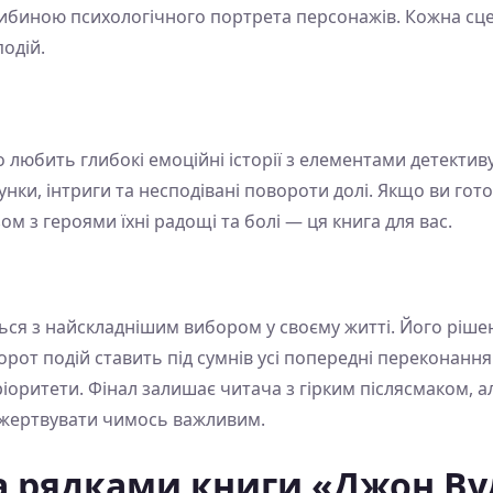
либиною психологічного портрета персонажів. Кожна сце
одій.
о любить глибокі емоційні історії з елементами детектив
осунки, інтриги та несподівані повороти долі. Якщо ви го
м з героями їхні радощі та болі — ця книга для вас.
ься з найскладнішим вибором у своєму житті. Його ріше
ворот подій ставить під сумнів усі попередні переконання
іоритети. Фінал залишає читача з гірким післясмаком, ал
ожертвувати чимось важливим.
а рядками книги «Джон Вуд