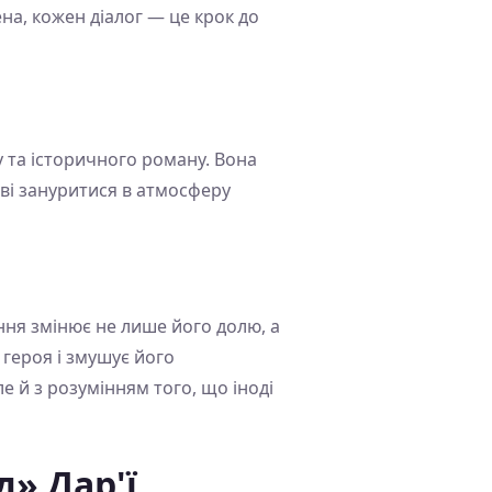
на, кожен діалог — це крок до
у та історичного роману. Вона
тові зануритися в атмосферу
ння змінює не лише його долю, а
 героя і змушує його
е й з розумінням того, що іноді
» Дар'ї