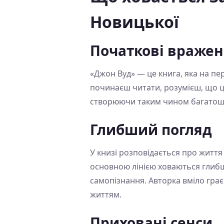
Новицької
Початкові враже
«Джон Вуд» — це книга, яка на п
починаєш читати, розумієш, що ц
створюючи таким чином багатоша
Глибший погляд
У книзі розповідається про життя 
основною лінією ховаються глибш
самопізнання. Авторка вміло гра
життям.
Приховані сенси