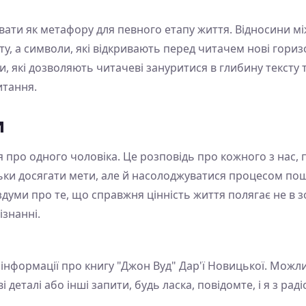
ати як метафору для певного етапу життя. Відносини між
у, а символи, які відкривають перед читачем нові гориз
, які дозволяють читачеві зануритися в глибину тексту та
итання.
и
 про одного чоловіка. Це розповідь про кожного з нас, п
ьки досягати мети, але й насолоджуватися процесом пош
здуми про те, що справжня цінність життя полягає не в з
ізнанні.
 інформації про книгу "Джон Вуд" Дар'ї Новицької. Можлив
і деталі або інші запити, будь ласка, повідомте, і я з ра