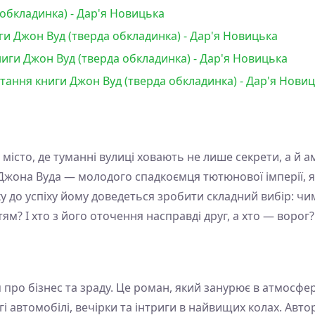
обкладинка) - Дар'я Новицька
и Джон Вуд (тверда обкладинка) - Дар'я Новицька
иги Джон Вуд (тверда обкладинка) - Дар'я Новицька
итання книги Джон Вуд (тверда обкладинка) - Дар'я Нови
місто, де туманні вулиці ховають не лише секрети, а й амб
я Джона Вуда — молодого спадкоємця тютюнової імперії, 
у до успіху йому доведеться зробити складний вибір: ч
ям? І хто з його оточення насправді друг, а хто — ворог?
я про бізнес та зраду. Це роман, який занурює в атмосф
і автомобілі, вечірки та інтриги в найвищих колах. Авто