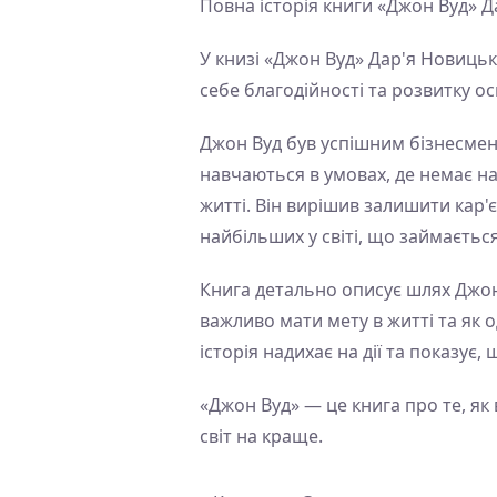
Повна історія книги «Джон Вуд» Д
У книзі «Джон Вуд» Дар'я Новиць
себе благодійності та розвитку ос
Джон Вуд був успішним бізнесмено
навчаються в умовах, де немає н
житті. Він вирішив залишити кар'є
найбільших у світі, що займаєтьс
Книга детально описує шлях Джона
важливо мати мету в житті та як 
історія надихає на дії та показує
«Джон Вуд» — це книга про те, я
світ на краще.