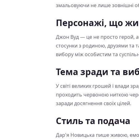
змальовуючи не лише зовнішні обс
Персонажі, що жи
Джон Вуд — це не просто герой, а 
стосунки з родиною, друзями та
вибору між особистим та суспіль
Тема зради та ви
У світі великих грошей і влади зр
проходить червоною ниткою через
заради досягнення своїх цілей.
Стиль та подача
Дар'я Новицька пише живою, емоц