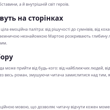
тавини, а й внутрішній світ героїв.
вуть на сторінках
ціла емоційна палітра: від рішучості до сумнівів, від ко
 таємничою незнайомкою Мартою розкривають глибину лю
ним.
бору
ада може прийти від будь-кого: від найближчих людей, від
 весь роман, змушуючи читача замислитися над тим, я
ійною мовою, що дозволяє читачу відчути кожен момент