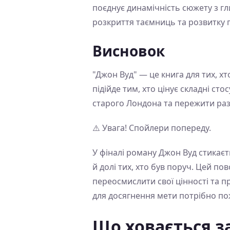
поєднує динамічність сюжету з г
розкриття таємниць та розвитку п
Висновок
"Джон Вуд" — це книга для тих, хт
підійде тим, хто цінує складні ст
старого Лондона та пережити разо
⚠️ Увага! Спойлери попереду.
У фіналі роману Джон Вуд стикаєт
й долі тих, хто був поруч. Цей по
переосмислити свої цінності та пр
для досягнення мети потрібно п
Що ховається з