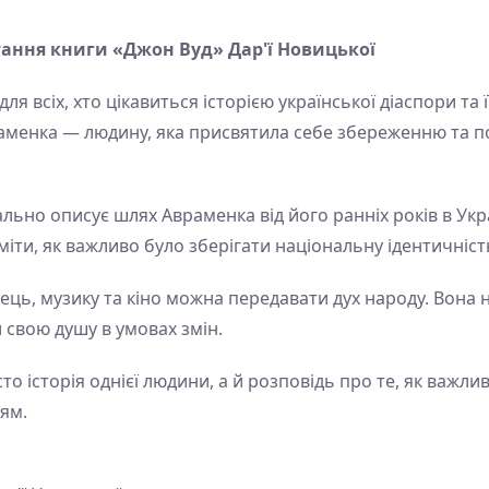
тання книги «Джон Вуд» Дар'ї Новицької
ля всіх, хто цікавиться історією української діаспори т
аменка — людину, яка присвятила себе збереженню та по
ьно описує шлях Авраменка від його ранніх років в Украї
міти, як важливо було зберігати національну ідентичність
нець, музику та кіно можна передавати дух народу. Вона 
и свою душу в умовах змін.
о історія однієї людини, а й розповідь про те, як важли
ям.