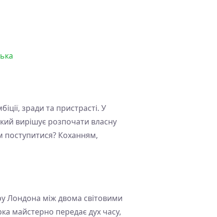
цька
іції, зради та пристрасті. У
який вирішує розпочати власну
им поступитися? Коханням,
еру Лондона між двома світовими
рка майстерно передає дух часу,