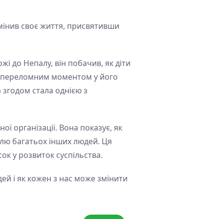
мінив своє життя, присвятивши
і до Непалу, він побачив, як діти
ло переломним моментом у його
а згодом стала однією з
ї організації. Вона показує, як
олю багатьох інших людей. Ця
сок у розвиток суспільства.
й і як кожен з нас може змінити