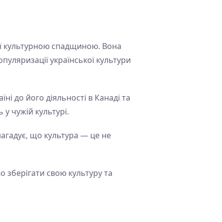
а її культурною спадщиною. Вона
пуляризації української культури
ні до його діяльності в Канаді та
 у чужій культурі.
нагадує, що культура — це не
во зберігати свою культуру та