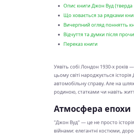
Опис книги Джон Вуд (тверда 
Що ховається за рядками книг
Вичерпний огляд поннятть кн
Відчуття та думки після проч
Переказ книги
Уявіть собі Лондон 1930-х років — 
цьому світі народжується історі
автомобільну справу. Але на шлях
родиною, статками чи навіть житт
Атмосфера епохи
"Джон Вуд" — це не просто історі
війнами: елегантні костюми, дорог