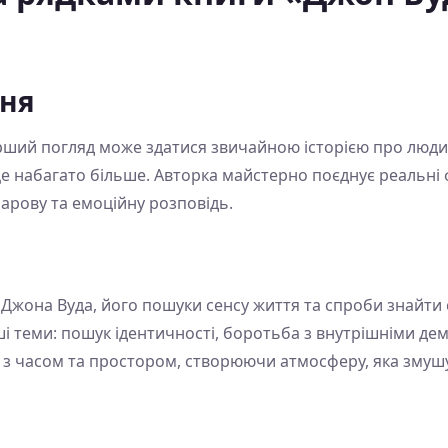
ння
ерший погляд може здатися звичайною історією про людин
е набагато більше. Авторка майстерно поєднує реальні
рову та емоційну розповідь.
Джона Вуда, його пошуки сенсу життя та спроби знайти св
і теми: пошук ідентичності, боротьба з внутрішніми де
є з часом та простором, створюючи атмосферу, яка змуш