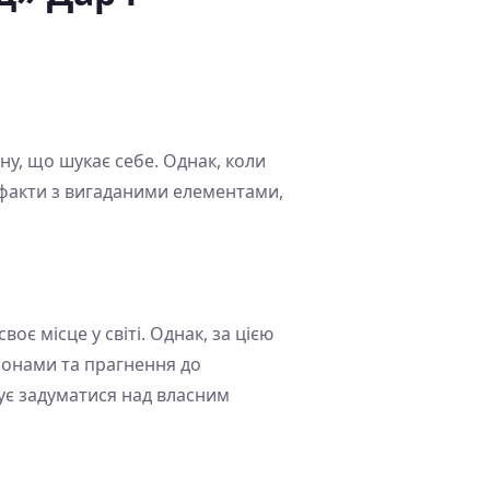
у, що шукає себе. Однак, коли
 факти з вигаданими елементами,
оє місце у світі. Однак, за цією
монами та прагнення до
ує задуматися над власним