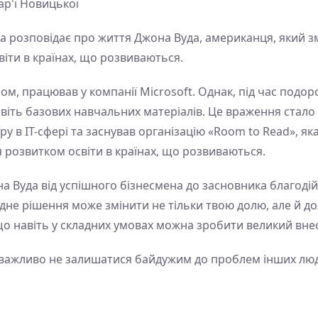
ар'ї Новицької
ка розповідає про життя Джона Вуда, американця, який з
віти в країнах, що розвиваються.
м, працював у компанії Microsoft. Однак, під час подорож
авіть базових навчальних матеріалів. Це враження ста
ру в ІТ-сфері та заснував організацію «Room to Read», як
я розвитком освіти в країнах, що розвиваються.
 Вуда від успішного бізнесмена до засновника благодійно
одне рішення може змінити не тільки твою долю, але й д
, що навіть у складних умовах можна зробити великий вне
к важливо не залишатися байдужим до проблем інших люде