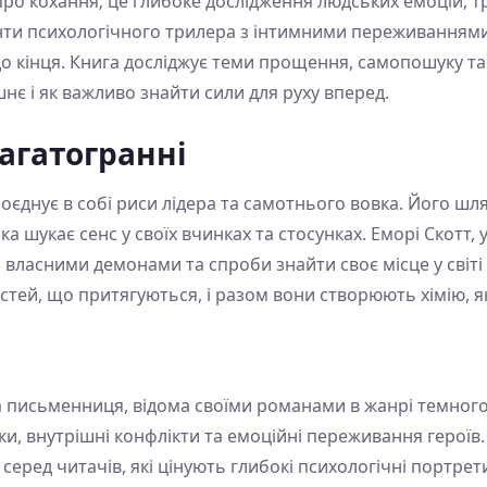
 про кохання; це глибоке дослідження людських емоцій, 
нти психологічного трилера з інтимними переживаннями
 до кінця. Книга досліджує теми прощення, самопошуку та
є і як важливо знайти сили для руху вперед.
багатогранні
оєднує в собі риси лідера та самотнього вовка. Його шля
 шукає сенс у своїх вчинках та стосунках. Еморі Скотт, у
з власними демонами та спроби знайти своє місце у світі 
тей, що притягуються, і разом вони створюють хімію, я
письменниця, відома своїми романами в жанрі темного 
ки, внутрішні конфлікти та емоційні переживання героїв.
серед читачів, які цінують глибокі психологічні портре