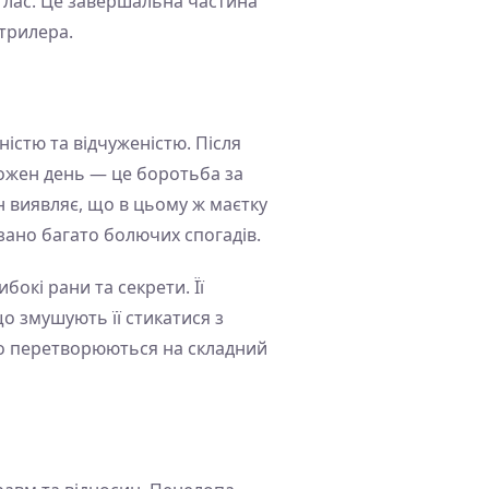
Дуглас. Це завершальна частина
 трилера.
ністю та відчуженістю. Після
 кожен день — це боротьба за
н виявляє, що в цьому ж маєтку
зано багато болючих спогадів.
бокі рани та секрети. Її
о змушують її стикатися з
во перетворюються на складний