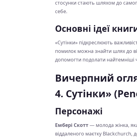
стосунки стають шляхом до самопі
себе.
Основні ідеї книг
«Сутінки» підкреслюють важливіст
помилок можна знайти шлях до ві
допомогти подолати найтемніші 
Вичерпний огля
4. Сутінки» (Pen
Персонажі
Ембері Скотт
— молода жінка, яка
віддаленого маєтку Blackchurch,