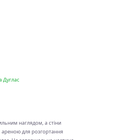
а Дуглас
пильним наглядом, а стіни
ає ареною для розгортання