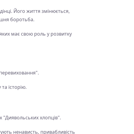
дінці. Його життя змінюється,
рішня боротьба.
 яких має свою роль у розвитку
"перевиховання".
та історію.
их "Диявольських хлопців".
нують ненависть, привабливість