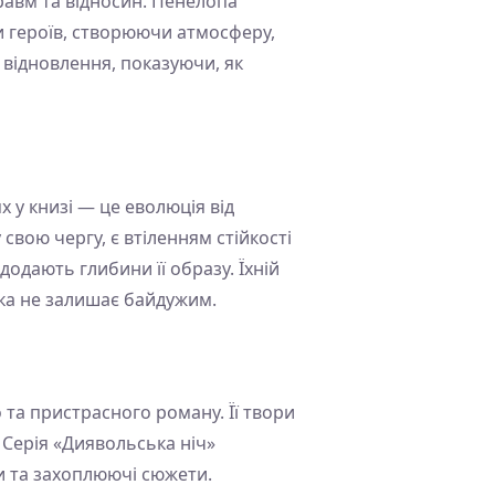
травм та відносин. Пенелопа
 героїв, створюючи атмосферу,
 відновлення, показуючи, як
х у книзі — це еволюція від
 свою чергу, є втіленням стійкості
додають глибини її образу. Їхній
ка не залишає байдужим.
та пристрасного роману. Її твори
 Серія «Диявольська ніч»
ти та захоплюючі сюжети.