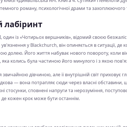
ї у книзі «Диявольська ніч. Книга 4. Сутінки» Пенелопи 
ти темного роману, психологічної драми та захоплюючого
 лабіринт
I, один із «Чотирьох вершників», відомий своєю безжаліс
ув'язнення у Blackchurch, він опиняється в ситуації, де
ою долею. Його життя набуває нового повороту, коли ві
 яка колись була частиною його минулого і з якою пов'я
 звичайною дівчиною, але її внутрішній світ приховує гли
адкова — вона потрапляє сюди через власні обставини, щ
ні стосунки, сповнені напруги та нерозуміння, поступо
 де кожен крок може бути останнім.