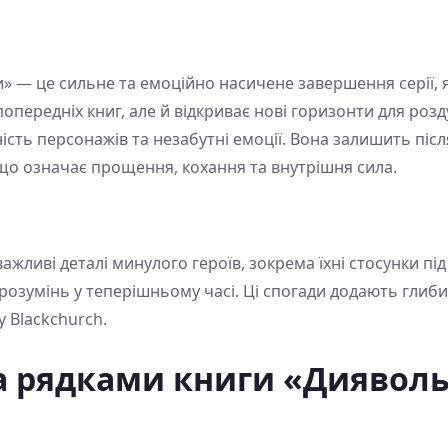
ки» — це сильне та емоційно насичене завершення серії, 
передніх книг, але й відкриває нові горизонти для роздум
ість персонажів та незабутні емоції. Вона залишить після 
о означає прощення, кохання та внутрішня сила.
ажливі деталі минулого героїв, зокрема їхні стосунки під
розумінь у теперішньому часі. Ці спогади додають глиби
у Blackchurch.
а рядками книги «Диявольс