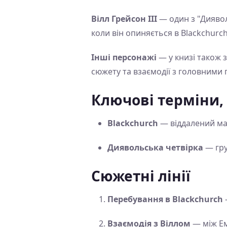
Вілл Грейсон III
— один з "Дияволь
коли він опиняється в Blackchurc
Інші персонажі
— у книзі також 
сюжету та взаємодії з головними 
Ключові терміни,
Blackchurch
— віддалений ма
Диявольська четвірка
— гру
Сюжетні лінії
Перебування в Blackchurch
Взаємодія з Віллом
— між Ем