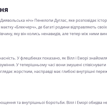
ння
«Диявольська ніч» Пенелопи Дуглас, яке розповідає істор
аєтку «Блекчерч», де багаті родини відправляють своїх н
 дівчину, яку він колись ненавидів, але тепер між ними ви
асність. У флешбеках показано, як Вілл і Еморі знайомля
зуміння. У теперішньому часі вони змушені співіснувати 
 виглядає жорстким, насправді має глибокі внутрішні переж
ощення та внутрішньої боротьби. Вілл і Еморі обидва нес