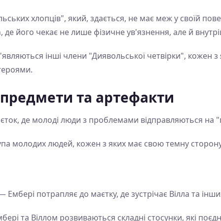
ських хлопців", який, здається, не має меж у своїй пове
h, де його чекає не лише фізичне ув'язнення, але й внут
з'являються інші члени "Диявольської четвірки", кожен з
героями.
 предмети та артефакти
єток, де молоді люди з проблемами відправляються на 
па молодих людей, кожен з яких має свою темну сторону 
— Ембері потрапляє до маєтку, де зустрічає Вілла та інш
бері та Віллом розвиваються складні стосунки, які поєд