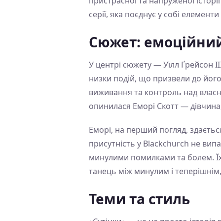
пристрасної та напруженої історі
серії, яка поєднує у собі елемен
Сюжет: емоційний
У центрі сюжету — Уїлл Ґрейсон II
низки подій, що призвели до його 
виживання та контроль над власн
опинилася Еморі Скотт — дівчина,
Еморі, на перший погляд, здається
присутність у Blackchurch не вип
минулими помилками та болем. Їх
танець між минулим і теперішнім,
Теми та стиль