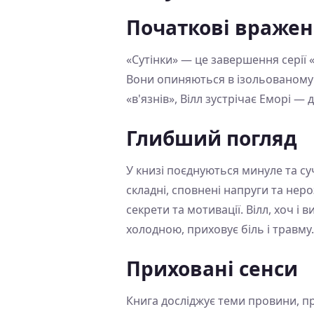
Початкові враже
«Сутінки» — це завершення серії 
Вони опиняються в ізольованому м
«в'язнів», Вілл зустрічає Еморі —
Глибший погляд
У книзі поєднуються минуле та суч
складні, сповнені напруги та неро
секрети та мотивації. Вілл, хоч і
холодною, приховує біль і травму.
Приховані сенси
Книга досліджує теми провини, пр