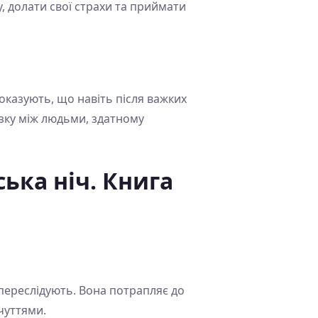
, долати свої страхи та приймати
показують, що навіть після важких
язку між людьми, здатному
ька ніч. Книга
 переслідують. Вона потрапляє до
чуттями.