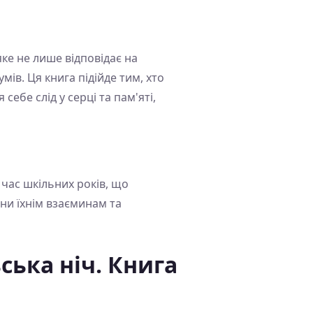
яке не лише відповідає на
ів. Ця книга підійде тим, хто
себе слід у серці та пам'яті,
 час шкільних років, що
ни їхнім взаєминам та
ька ніч. Книга