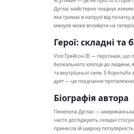
«Сутінки» — це не просто історія
Дуглас майстерно поєднує елеме
яка тримає в напрузі від початку
минуле може впливати на теперішн
Герої: складні та 
Уїлл Ґрейсон III — персонаж, що п
безжального хлопця до людини, яка
та внутрішньої сили. Її боротьба 
дует — це поєднання протилежнос
Біографія автора
Пенелопа Дуглас — американська 
часто досліджують складні стосун
принесла їй широку популярність 