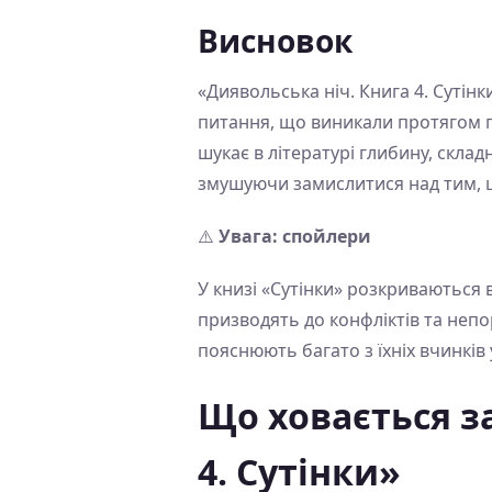
Висновок
«Диявольська ніч. Книга 4. Сутін
питання, що виникали протягом по
шукає в літературі глибину, складн
змушуючи замислитися над тим, щ
⚠️
Увага: спойлери
У книзі «Сутінки» розкриваються в
призводять до конфліктів та непо
пояснюють багато з їхніх вчинків 
Що ховається з
4. Сутінки»