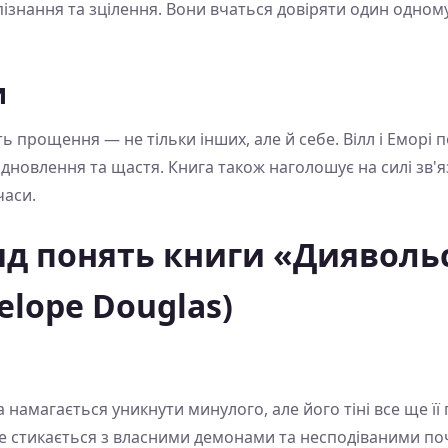
знання та зцілення. Вони вчаться довіряти один одному
и
ь прощення — не тільки інших, але й себе. Вілл і Еморі 
дновлення та щастя. Книга також наголошує на силі зв'
часи.
д понять книги «Диявольс
elope Douglas)
 намагається уникнути минулого, але його тіні все ще її
 де стикається з власними демонами та несподіваними по