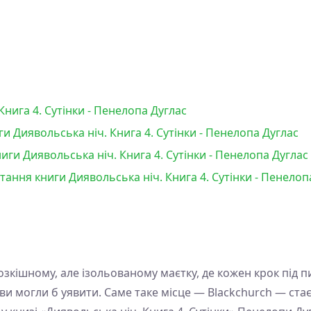
Книга 4. Сутінки - Пенелопа Дуглас
и Диявольська ніч. Книга 4. Сутінки - Пенелопа Дуглас
ги Диявольська ніч. Книга 4. Сутінки - Пенелопа Дуглас
тання книги Диявольська ніч. Книга 4. Сутінки - Пенелоп
розкішному, але ізольованому маєтку, де кожен крок під 
ви могли б уявити. Саме таке місце — Blackchurch — ст