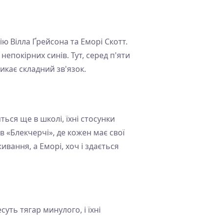
ію Вілла Ґрейсона та Еморі Скотт.
епокірних синів. Тут, серед п'яти
никає складний зв'язок.
ться ще в школі, їхні стосунки
в «Блекчерчі», де кожен має свої
ивання, а Еморі, хоч і здається
уть тягар минулого, і їхні