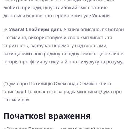
любить пригоди, цінує глибокий зміст та хоче
дізнатися більше про героїчне минуле України.
⚠️
Увага! Спойлери далі.
У книзі описано, як Богдан
Потилиця, використовуючи свою кмітливість та
спритність, здобуває перемогу над ворогами,
захищаючи свою родину та рідну землю. Це не лише
історія про фізичну силу, а й про силу духу та розуму.
("Дума про Потилицю Олександр Семякін книга
опис")## Що ховається за рядками книги «Дума про
Потилицю»
Початкові враження