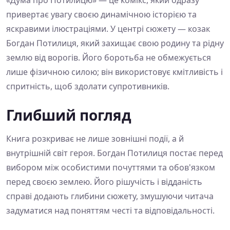
«Дума про Потилицю» — це комікс, який одразу
привертає увагу своєю динамічною історією та
яскравими ілюстраціями. У центрі сюжету — козак
Богдан Потилиця, який захищає свою родину та рідну
землю від ворогів. Його боротьба не обмежується
лише фізичною силою; він використовує кмітливість і
спритність, щоб здолати супротивників.
Глибший погляд
Книга розкриває не лише зовнішні події, а й
внутрішній світ героя. Богдан Потилиця постає перед
вибором між особистими почуттями та обов'язком
перед своєю землею. Його рішучість і відданість
справі додають глибини сюжету, змушуючи читача
задуматися над поняттям честі та відповідальності.