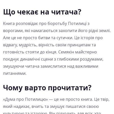
Що чекає на читача?
Книга розповідає про боротьбу Потилиці з
ворогами, які намагаються захопити його рідні землі.
Але це не просто битви та сутички. Це історія про
відвагу, мудрість, вірність своїм принципам та
готовність стояти до кінця. Семякін майстерно
поєднує динамічні сцени з глибокими роздумами,
змушуючи читача замислитися над важливими
питаннями.
Чому варто прочитати?
«Дума про Потилицю» — це не просто книга. Це твір,
який надихає, вчить та змушує пишатися своєю
культурою та історією. Він підходить для всіх, хто