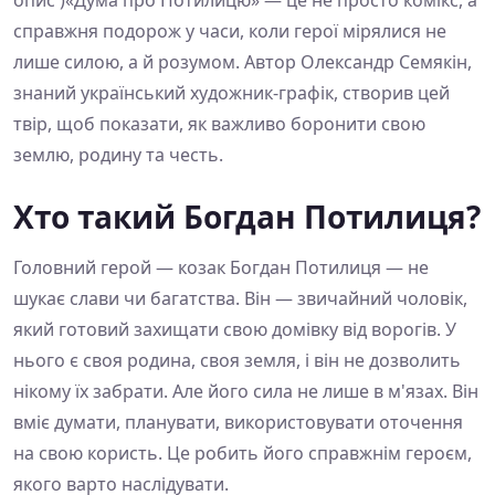
опис')«Дума про Потилицю» — це не просто комікс, а
справжня подорож у часи, коли герої мірялися не
лише силою, а й розумом. Автор Олександр Семякін,
знаний український художник-графік, створив цей
твір, щоб показати, як важливо боронити свою
землю, родину та честь.
Хто такий Богдан Потилиця?
Головний герой — козак Богдан Потилиця — не
шукає слави чи багатства. Він — звичайний чоловік,
який готовий захищати свою домівку від ворогів. У
нього є своя родина, своя земля, і він не дозволить
нікому їх забрати. Але його сила не лише в м'язах. Він
вміє думати, планувати, використовувати оточення
на свою користь. Це робить його справжнім героєм,
якого варто наслідувати.