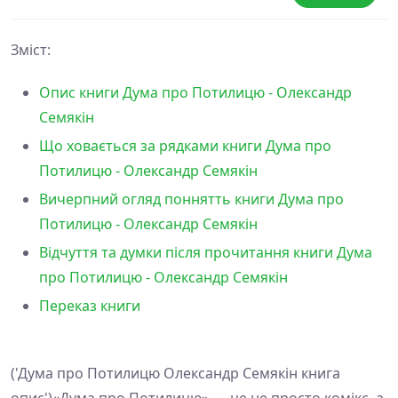
Зміст:
Опис книги Дума про Потилицю - Олександр
Семякін
Що ховається за рядками книги Дума про
Потилицю - Олександр Семякін
Вичерпний огляд поннятть книги Дума про
Потилицю - Олександр Семякін
Відчуття та думки після прочитання книги Дума
про Потилицю - Олександр Семякін
Переказ книги
('Дума про Потилицю Олександр Семякін книга