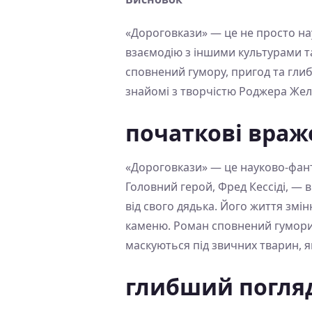
«Дороговкази» — це не просто нау
взаємодію з іншими культурами т
сповнений гумору, пригод та гли
знайомі з творчістю Роджера Жел
початкові враж
«Дороговкази» — це науково-фант
Головний герой, Фред Кессіді, — 
від свого дядька. Його життя змі
каменю. Роман сповнений гуморис
маскуються під звичних тварин, я
глибший погля