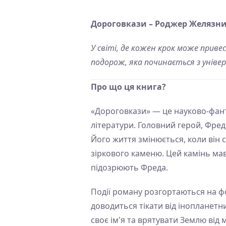
Дороговкази – Роджер Желязн
У світі, де кожен крок може прив
подорож, яка починається з універ
Про що ця книга?
«Дороговкази» — це науково-фант
літератури. Головний герой, Фред
Його життя змінюється, коли він
зіркового каменю. Цей камінь мав
підозрюють Фреда.
Події роману розгортаються на ф
доводиться тікати від інопланетн
своє ім'я та врятувати Землю від