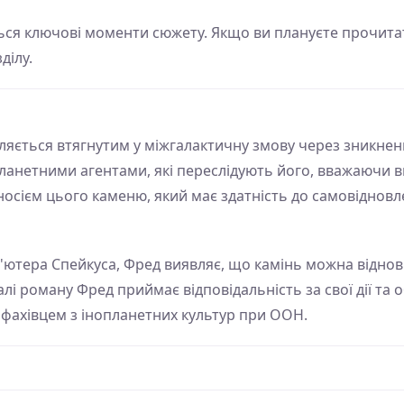
ься ключові моменти сюжету. Якщо ви плануєте прочита
ділу.
являється втягнутим у міжгалактичну змову через зникнен
опланетними агентами, які переслідують його, вважаючи в
 носієм цього каменю, який має здатність до самовідновле
ютера Спейкуса, Фред виявляє, що камінь можна віднови
алі роману Фред приймає відповідальність за свої дії та
 фахівцем з інопланетних культур при ООН.