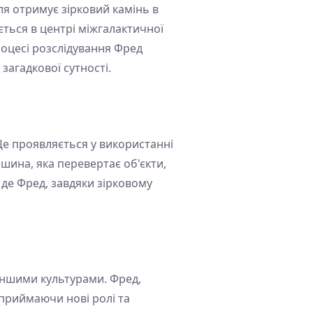
я отримує зірковий камінь в
ється в центрі міжгалактичної
процесі розслідування Фред
 загадкової сутності.
Це проявляється у використанні
ашина, яка перевертає об'єкти,
 де Фред, завдяки зірковому
 іншими культурами. Фред,
 приймаючи нові ролі та