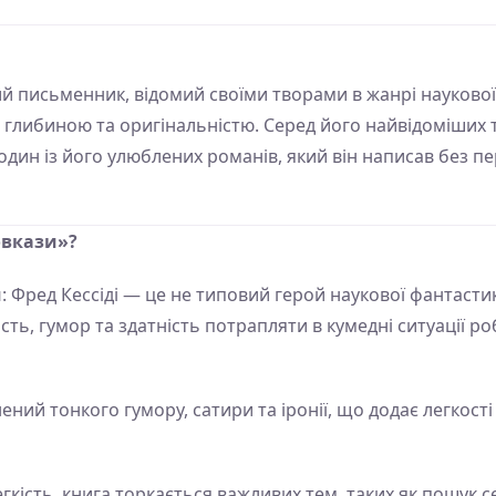
письменник, відомий своїми творами в жанрі наукової 
, глибиною та оригінальністю. Серед його найвідоміших 
один із його улюблених романів, який він написав без п
овкази»?
й
: Фред Кессіді — це не типовий герой наукової фантастик
ість, гумор та здатність потрапляти в кумедні ситуації 
ений тонкого гумору, сатири та іронії, що додає легкост
гкість, книга торкається важливих тем, таких як пошук се