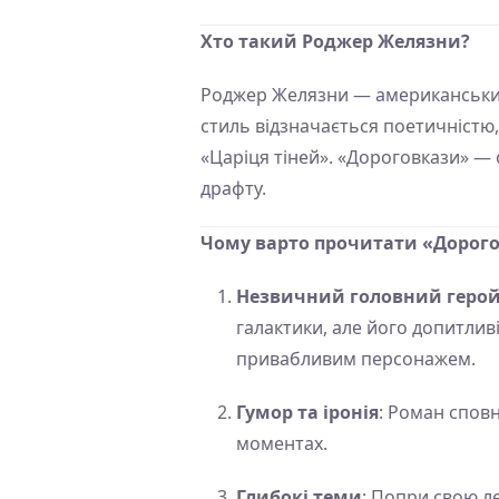
Хто такий Роджер Желязни?
Роджер Желязни — американський 
стиль відзначається поетичністю
«Царіця тіней». «Дороговкази» — 
драфту.
Чому варто прочитати «Дорог
Незвичний головний геро
галактики, але його допитлив
привабливим персонажем.
Гумор та іронія
: Роман сповн
моментах.
Глибокі теми
: Попри свою ле