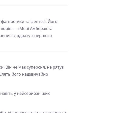
фантастики та фентезі. Його
творів — «Мечі Амбера» та
ереписів, одразу з першого
и. Він не має суперсил, не рятує
роблять його надзвичайно
і навіть у найсерйозніших
бе, відповідальність, пізнання та