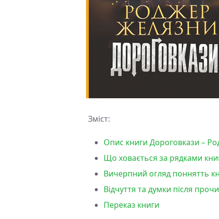
Зміст:
Опис книги Дороговкази – Р
Що ховається за рядками кни
Вичерпний огляд поннятть к
Відчуття та думки після про
Переказ книги