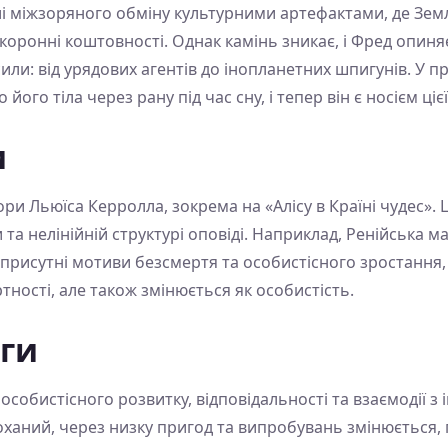
лі міжзоряного обміну культурними артефактами, де Земл
 коронні коштовності. Однак камінь зникає, і Фред опиня
сили: від урядових агентів до інопланетних шпигунів. У 
його тіла через рану під час сну, і тепер він є носієм цієї
и
и Льюїса Керролла, зокрема на «Алісу в Країні чудес». 
 та нелінійній структурі оповіді. Наприклад, Ренійська м
ж присутні мотиви безсмертя та особистісного зростання,
тності, але також змінюється як особистість.
иги
собистісного розвитку, відповідальності та взаємодії з
оханий, через низку пригод та випробувань змінюється,