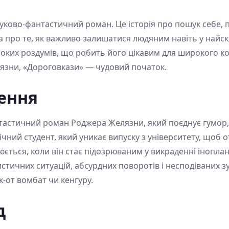
ково-фантастичний роман. Це історія про пошук себе, п
а про те, як важливо залишатися людяним навіть у найск
боких роздумів, що робить його цікавим для широкого ко
язни, «Дороговкази» — чудовий початок.
ення
астичний роман Роджера Желязни, який поєднує гумор, 
вічний студент, який уникає випуску з університету, щоб
нюється, коли він стає підозрюваним у викраденні інопл
тичних ситуацій, абсурдних поворотів і несподіваних з
к-от вомбат чи кенгуру.
д