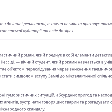
и
ести до іншої реальності, а кожна посмішка приховує тає
ситетської аудиторії та веде до зірок.
астичний роман, який поєднує в собі елементи детективу
 Кессіді, — вічний студент, який роками навчається в ун
 стає об'єктом переслідування через зникнення таємнич
 стати символом вступу Землі до міжгалактичної спільноти
оні гумористичних ситуацій, абсурдних пригод та неспод
их агентів, зустрічати говорящих тварин та розгадувати 
 міжнародного скандалу.