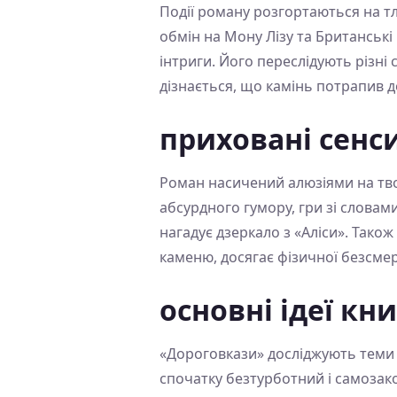
Події роману розгортаються на т
обмін на Мону Лізу та Британські
інтриги. Його переслідують різні 
дізнається, що камінь потрапив до 
приховані сенс
Роман насичений алюзіями на твор
абсурдного гумору, гри зі словами
нагадує дзеркало з «Аліси». Тако
каменю, досягає фізичної безсмер
основні ідеї кн
«Дороговкази» досліджують теми о
спочатку безтурботний і самозак