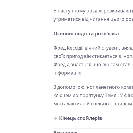
У наступному розділі розкривают
утриматися від читання цього роз
Основні події та розв'язка
Фред Кессіді, вічний студент, ви
своїх пригод він стикається з ін
Фред дізнається, що він сам став
інформацію.
З допомогою інопланетного комп'
ключем до порятунку Землі. У фін
міжгалактичній спільноті, ставши
⚠️
Кінець спойлерів
Висновок