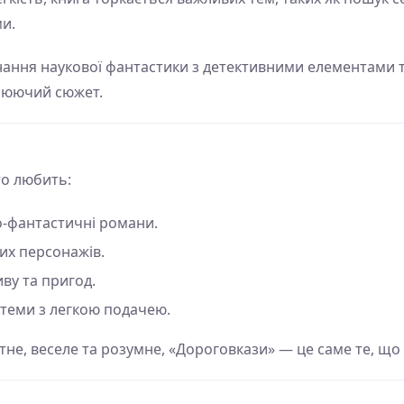
ми.
нання наукової фантастики з детективними елементами 
плюючий сюжет.
то любить:
о-фантастичні романи.
их персонажів.
ву та пригод.
 теми з легкою подачею.
не, веселе та розумне, «Дороговкази» — це саме те, що