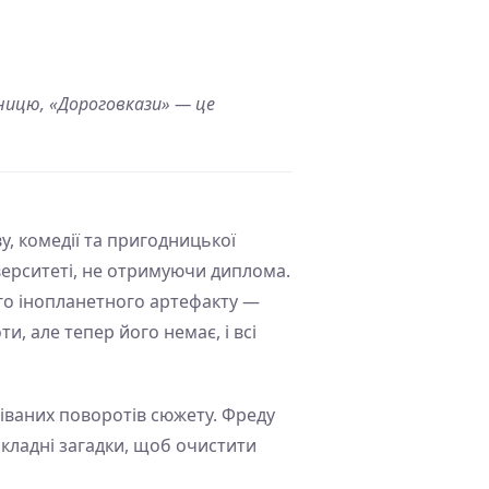
мницю, «Дороговкази» — це
, комедії та пригодницької
іверситеті, не отримуючи диплома.
ого інопланетного артефакту —
, але тепер його немає, і всі
іваних поворотів сюжету. Фреду
складні загадки, щоб очистити